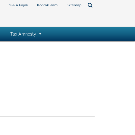
Q & A Pajak
Kontak Kami
Sitemap
Tax Amnesty