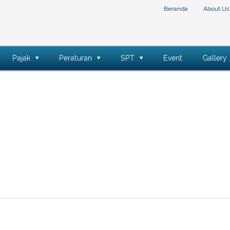
Beranda
About Us
Pajak
Peraturan
SPT
Event
Gallery