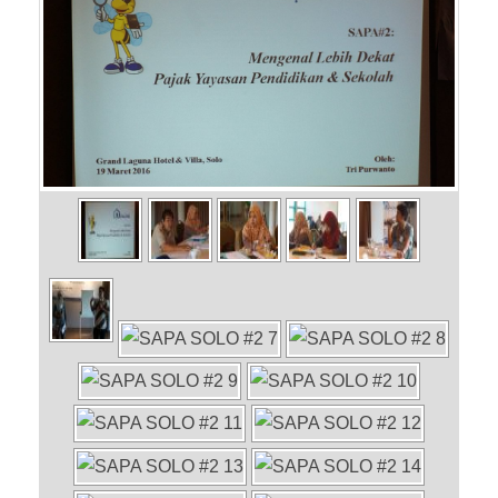
About Us
Peraturan Pengampunan Pajak
Q & A Pajak
Infografis Pengampunan Pajak
Kontak Kami
Sitemap