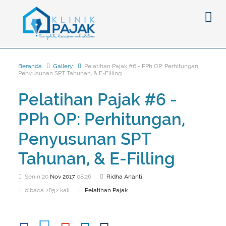
Beranda
Gallery
Pelatihan Pajak #6 - PPh OP: Perhitungan,
Penyusunan SPT Tahunan, & E-Filling
Berita
Pelatihan Pajak #6 -
Artikel
PPh OP: Perhitungan,
Pajak
Peraturan
Pengantar
Penyusunan SPT
SPT
Pajak Penghasilan (PPh)
PPh
Tahunan, & E-Filling
Event
Pajak Pertambahan Nilai (PPN)
PPN
SPT Masa
Senin 20
Nov
2017
08:26
Ridha Ananti
Gallery
Administrasi Perpajakan
KUP
SPT Tahunan
dibaca 2852 kali
Pelatihan Pajak
Tax Amnesty
Penghitungan Pajak
Update Aturan Pajak
Formulir Pajak
Beranda
Aturan Pajak Lainnya
Pengampunan Pajak