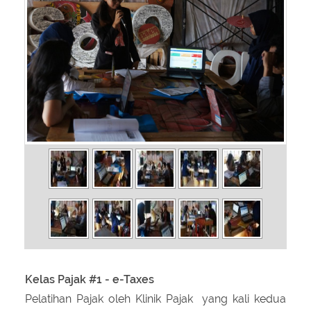
About Us
Peraturan Pengampunan Pajak
Q & A Pajak
Infografis Pengampunan Pajak
Kontak Kami
Sitemap
Kelas Pajak #1 - e-Taxes
Pelatihan Pajak oleh Klinik Pajak yang kali kedua