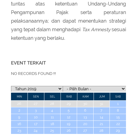
tuntas atas ketentuan Undang-Undang
Pengampunan Pajak serta peraturan
pelaksanaannya; dan dapat menentukan strategi
yang tepat dalam menghadapi
Tax Amnesty
sesuai
ketentuan yang berlaku.
EVENT TERKAIT
NO RECORDS FOUND !!!
MIN
SEN
SEL
RAB
KAM
JUM
SAB
26
27
28
29
30
31
1
2
3
4
5
6
7
8
9
10
11
12
13
14
15
16
17
18
19
20
21
22
23
24
25
26
27
28
29