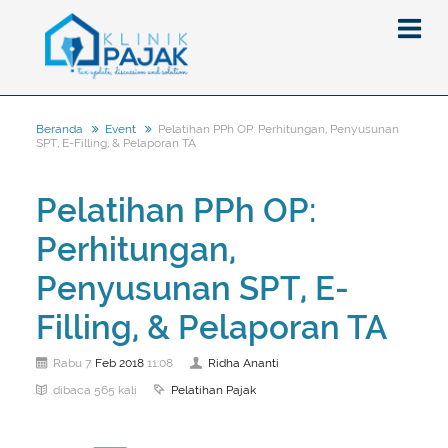
Pelatihan PPh OP: Perhitungan, Penyusunan
Beranda
Event
SPT, E-Filling, & Pelaporan TA
Berita
Artikel
Pelatihan PPh OP:
Pajak
Perhitungan,
Peraturan
Pengantar
Penyusunan SPT, E-
SPT
Pajak Penghasilan (PPh)
PPh
Filling, & Pelaporan TA
Event
Pajak Pertambahan Nilai (PPN)
PPN
SPT Masa
Gallery
Administrasi Perpajakan
KUP
SPT Tahunan
Feb
2018
Ridha Ananti
Rabu 7
11:08
Pelatihan Pajak
dibaca 565 kali
Tax Amnesty
Penghitungan Pajak
Update Aturan Pajak
Formulir Pajak
Beranda
Aturan Pajak Lainnya
Pengampunan Pajak