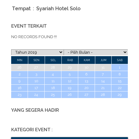
Tempat
:
Syariah Hotel Solo
EVENT TERKAIT
NO RECORDS FOUND !!!
MIN
SEN
SEL
RAB
KAM
JUM
SAB
26
27
28
29
30
31
1
2
3
4
5
6
7
8
9
10
11
12
13
14
15
16
17
18
19
20
21
22
23
24
25
26
27
28
29
YANG SEGERA HADIR
KATEGORI EVENT :