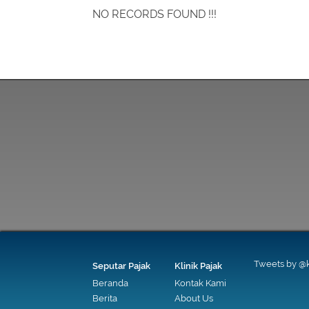
NO RECORDS FOUND !!!
Tweets by @k
Seputar Pajak
Klinik Pajak
Beranda
Kontak Kami
Berita
About Us