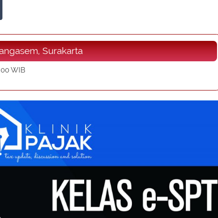
arangasem, Surakarta
3:00 WIB