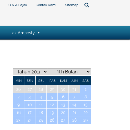
Q & A Pajak
Kontak Kami
Sitemap
Tax Amnesty
MIN
SEN
SEL
RAB
KAM
JUM
SAB
26
27
28
29
30
31
1
2
3
4
5
6
7
8
9
10
11
12
13
14
15
16
17
18
19
20
21
22
23
24
25
26
27
28
29