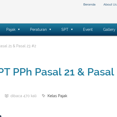
Beranda
About Us
Pajak
Peraturan
SPT
Event
Gallery
asal 21 & Pasal 23 #2
PT PPh Pasal 21 & Pasal
Kelas Pajak
dibaca 470 kali