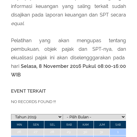
informasi keuangan yang saling terkait sudah
disajikan pada laporan keuangan dan SPT secara
equal
.
Pelatihan yang akan mengupas tentang
pembukuan, objek pajak dan SPT-nya, dan
ekualisasi pajak ini akan diselengggarakan pada
hari
Selasa, 8 November 2016 Pukul 08:00-16:00
WIB
EVENT TERKAIT
NO RECORDS FOUND !!!
MIN
SEN
SEL
RAB
KAM
JUM
SAB
26
27
28
29
30
31
1