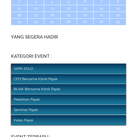
2
3
4
5
6
7
8
9
10
11
12
13
14
15
16
17
18
19
20
21
22
23
24
25
26
27
28
29
YANG SEGERA HADIR
KATEGORI EVENT :
SAPA SOLO
CFD Bersama Klinik Pajak
BIJAK Bersama Klinik Pajak
Pelatihan Pajak
Seminar Pajak
Kelas Pajak