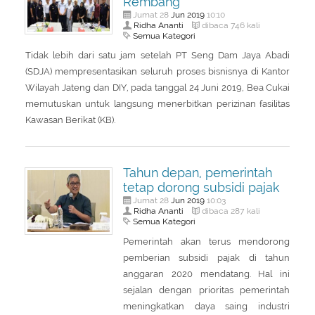
Rembang
Jun
2019
Jumat 28
10:10
Ridha Ananti
dibaca 746 kali
Semua Kategori
Tidak lebih dari satu jam setelah PT Seng Dam Jaya Abadi
(SDJA) mempresentasikan seluruh proses bisnisnya di Kantor
Wilayah Jateng dan DIY, pada tanggal 24 Juni 2019, Bea Cukai
memutuskan untuk langsung menerbitkan perizinan fasilitas
Kawasan Berikat (KB).
Tahun depan, pemerintah
tetap dorong subsidi pajak
Jun
2019
Jumat 28
10:03
Ridha Ananti
dibaca 287 kali
Semua Kategori
Pemerintah akan terus mendorong
pemberian subsidi pajak di tahun
anggaran 2020 mendatang. Hal ini
sejalan dengan prioritas pemerintah
meningkatkan daya saing industri