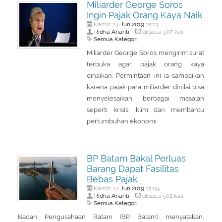
Miliarder George Soros
Ingin Pajak Orang Kaya Naik
Jun
2019
Kamis 27
15:13
Ridha Ananti
dibaca 507 kali
Semua Kategori
Miliarder George Soros mengirim surat
terbuka agar pajak orang kaya
dinaikan. Permintaan ini ia sampaikan
karena pajak para miliarder dinilai bisa
menyelesaikan berbagai masalah
seperti krisis iklim dan membantu
pertumbuhan ekonomi.
BP Batam Bakal Perluas
Barang Dapat Fasilitas
Bebas Pajak
Jun
2019
Kamis 27
15:09
Ridha Ananti
dibaca 502 kali
Semua Kategori
Badan Pengusahaan Batam (BP Batam) menyatakan,