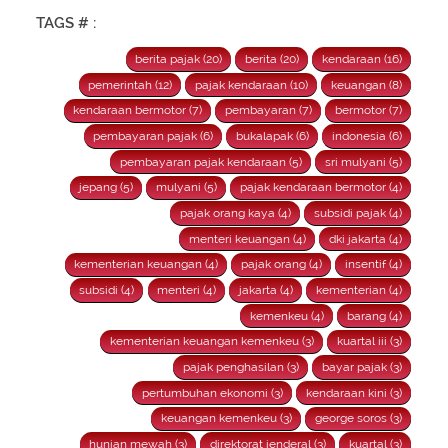
TAGS # :
berita pajak (20)
berita (20)
kendaraan (16)
pemerintah (12)
pajak kendaraan (10)
keuangan (8)
kendaraan bermotor (7)
pembayaran (7)
bermotor (7)
pembayaran pajak (6)
bukalapak (6)
indonesia (6)
pembayaran pajak kendaraan (5)
sri mulyani (5)
jepang (5)
mulyani (5)
pajak kendaraan bermotor (4)
pajak orang kaya (4)
subsidi pajak (4)
menteri keuangan (4)
dki jakarta (4)
kementerian keuangan (4)
pajak orang (4)
insentif (4)
subsidi (4)
menteri (4)
jakarta (4)
kementerian (4)
kemenkeu (4)
barang (4)
kementerian keuangan kemenkeu (3)
kuartal iii (3)
pajak penghasilan (3)
bayar pajak (3)
pertumbuhan ekonomi (3)
kendaraan kini (3)
keuangan kemenkeu (3)
george soros (3)
hunian mewah (3)
direktorat jenderal (3)
kuartal (3)