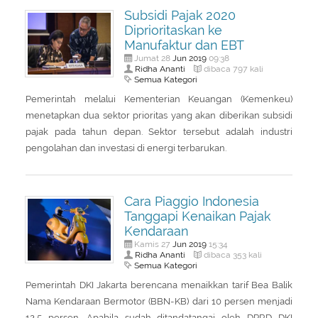
Subsidi Pajak 2020
Diprioritaskan ke
Manufaktur dan EBT
Jun
2019
Jumat 28
09:38
Ridha Ananti
dibaca 797 kali
Semua Kategori
Pemerintah melalui Kementerian Keuangan (Kemenkeu)
menetapkan dua sektor prioritas yang akan diberikan subsidi
pajak pada tahun depan. Sektor tersebut adalah industri
pengolahan dan investasi di energi terbarukan.
Cara Piaggio Indonesia
Tanggapi Kenaikan Pajak
Kendaraan
Jun
2019
Kamis 27
15:34
Ridha Ananti
dibaca 353 kali
Semua Kategori
Pemerintah DKI Jakarta berencana menaikkan tarif Bea Balik
Nama Kendaraan Bermotor (BBN-KB) dari 10 persen menjadi
12,5 persen. Apabila sudah ditandatangai oleh DPRD DKI