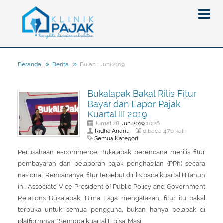
Bulan : Juni 2019
Beranda
Berita
Berita
Bukalapak Bakal Rilis Fitur
Artikel
Bayar dan Lapor Pajak
Pajak
Kuartal III 2019
Jun
2019
Jumat 28
10:26
Peraturan
Pengantar
Ridha Ananti
dibaca 476 kali
Semua Kategori
SPT
Pajak Penghasilan (PPh)
PPh
Perusahaan e-commerce Bukalapak berencana merilis fitur
Event
Pajak Pertambahan Nilai (PPN)
PPN
SPT Masa
pembayaran dan pelaporan pajak penghasilan (PPh) secara
nasional. Rencananya, fitur tersebut dirilis pada kuartal III tahun
Gallery
Administrasi Perpajakan
KUP
SPT Tahunan
ini. Associate Vice President of Public Policy and Government
Tax Amnesty
Penghitungan Pajak
Update Aturan Pajak
Formulir Pajak
Relations Bukalapak, Bima Laga mengatakan, fitur itu bakal
terbuka untuk semua pengguna, bukan hanya pelapak di
Beranda
Aturan Pajak Lainnya
Pengampunan Pajak
platformnya. "Semoga kuartal III bisa. Masi