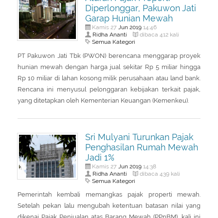
Diperlonggar, Pakuwon Jati
Garap Hunian Mewah
Jun
2019
Kamis 27
14:46
Ridha Ananti
dibaca 412 kali
Semua Kategori
PT Pakuwon Jati Tbk (PWON) berencana menggarap proyek
hunian mewah dengan harga jual sekitar Rp 5 miliar hingga
Rp 10 miliar di lahan kosong milik perusahaan atau land bank.
Rencana ini menyusul pelonggaran kebijakan terkait pajak,
yang ditetapkan oleh Kementerian Keuangan (Kemenkeu).
Sri Mulyani Turunkan Pajak
Penghasilan Rumah Mewah
Jadi 1%
Jun
2019
Kamis 27
14:38
Ridha Ananti
dibaca 439 kali
Semua Kategori
Pemerintah kembali memangkas pajak properti mewah.
Setelah pekan lalu mengubah ketentuan batasan nilai yang
dikenai Pajak Penjualan atas Barang Mewah (PPnBM), kali ini