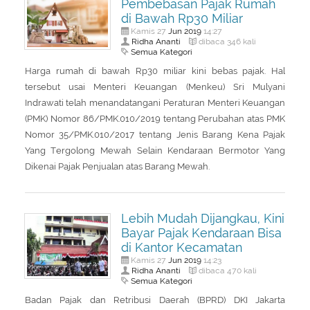
Pembebasan Pajak Rumah
di Bawah Rp30 Miliar
Jun
2019
Kamis 27
14:27
Ridha Ananti
dibaca 346 kali
Semua Kategori
Harga rumah di bawah Rp30 miliar kini bebas pajak. Hal
tersebut usai Menteri Keuangan (Menkeu) Sri Mulyani
Indrawati telah menandatangani Peraturan Menteri Keuangan
(PMK) Nomor 86/PMK.010/2019 tentang Perubahan atas PMK
Nomor 35/PMK.010/2017 tentang Jenis Barang Kena Pajak
Yang Tergolong Mewah Selain Kendaraan Bermotor Yang
Dikenai Pajak Penjualan atas Barang Mewah.
Lebih Mudah Dijangkau, Kini
Bayar Pajak Kendaraan Bisa
di Kantor Kecamatan
Jun
2019
Kamis 27
14:23
Ridha Ananti
dibaca 470 kali
Semua Kategori
Badan Pajak dan Retribusi Daerah (BPRD) DKI Jakarta