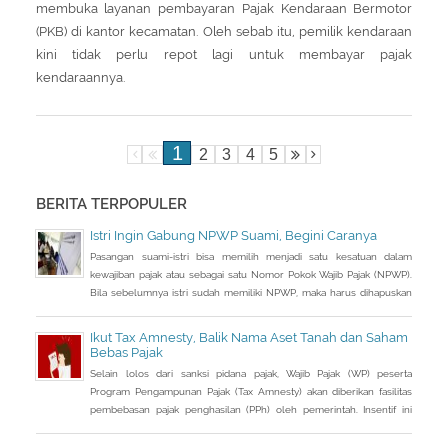
membuka layanan pembayaran Pajak Kendaraan Bermotor
(PKB) di kantor kecamatan. Oleh sebab itu, pemilik kendaraan
kini tidak perlu repot lagi untuk membayar pajak
kendaraannya.
1
2
3
4
5
BERITA TERPOPULER
Istri Ingin Gabung NPWP Suami, Begini Caranya
Pasangan suami-istri bisa memilih menjadi satu kesatuan dalam
kewajiban pajak atau sebagai satu Nomor Pokok Wajib Pajak (NPWP).
Bila sebelumnya istri sudah memiliki NPWP, maka harus dihapuskan
dan dialihkan ke suami. Bagaimana caranya?
Ikut Tax Amnesty, Balik Nama Aset Tanah dan Saham
Bebas Pajak
Selain lolos dari sanksi pidana pajak, Wajib Pajak (WP) peserta
Program Pengampunan Pajak (Tax Amnesty) akan diberikan fasilitas
pembebasan pajak penghasilan (PPh) oleh pemerintah. Insentif ini
dapat diperoleh jika pemohon melakukan balik nama atas harta
berupa saham dan harta tidak bergerak, seperti tanah dan bangunan.