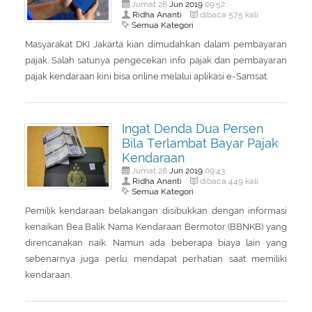
Jun
2019
Jumat 28
09:52
Ridha Ananti
dibaca 575 kali
Semua Kategori
Masyarakat DKI Jakarta kian dimudahkan dalam pembayaran
pajak. Salah satunya pengecekan info pajak dan pembayaran
pajak kendaraan kini bisa online melalui aplikasi e-Samsat.
Ingat Denda Dua Persen
Bila Terlambat Bayar Pajak
Kendaraan
Jun
2019
Jumat 28
09:43
Ridha Ananti
dibaca 449 kali
Semua Kategori
Pemilik kendaraan belakangan disibukkan dengan informasi
kenaikan Bea Balik Nama Kendaraan Bermotor (BBNKB) yang
direncanakan naik. Namun ada beberapa biaya lain yang
sebenarnya juga perlu mendapat perhatian saat memiliki
kendaraan.