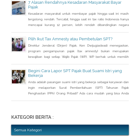
7 Alasan Rendahnya Kesadaran Masyarakat Bayar
Pajak
Kesadaran masyarakat untuk membayar pajak hingga saat ini masih
tergolong rendah. Tercatat, hingga saat ini tax ratio Indonesia hanya
mencapai kurang 12 persen, lebih rendah dibandingkan negara
tetangga seperti Singapura dan Malaysia.
Pilih Ikut Tax Amnesty atau Pembetulan SPT?
Direktur Jenderal (Dirjen) Pajak, Ken Dwijugiasteadi menegaskan,
program pengampunan pajak (tax amnesty) bukan merupakan
kewajiban bagi setiap Wajib Pajak (WP). WP berhak untuk memilih
pembetulan Surat Pemberitahuan (SPT) Tahunan Pajak Penghasilan
(PPh) dengan aturan main yang berbeda, salah satunya mengenai
Begini Cara Lapor SPT Pajak Buat Suami Istri yang
pengusutan nilai wajar harta.
Bekerja
Anda adalah pasangan suami istri yang bekerja sebagai karyawan dan
ingin melaporkan Surat Pemberitahuan (SPT) Tahunan Pajak
Penghasilan (PPh) Orang Pribadi? Ada cara mudah yang bisa Anda
lakukan. Saat berbincang dengan Liputan6.com di Jakarta, Rabu
(30/3/2016), Kepala Kantor Pelayanan Pajak (KPP) Pratama Tanah
Abang Dua, Dwi Astuti memberikan langkahnya. Jika status Anda dan
suami atau istri
KATEGORI BERITA :
Semua Kategori