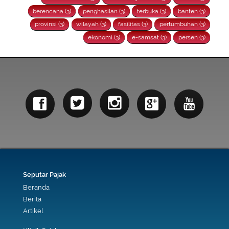
berencana (3)
penghasilan (3)
terbuka (3)
banten (3)
provinsi (3)
wilayah (3)
fasilitas (3)
pertumbuhan (3)
ekonomi (3)
e-samsat (3)
persen (3)
Seputar Pajak
Beranda
Berita
Artikel