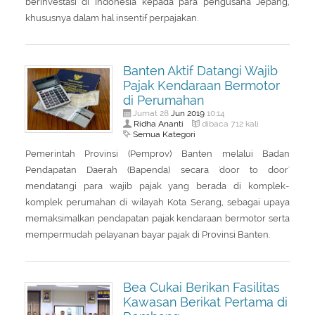
berinvestasi di Indonesia kepada para pengusaha Jepang,
khususnya dalam hal insentif perpajakan.
Banten Aktif Datangi Wajib
Pajak Kendaraan Bermotor
di Perumahan
Jun
2019
Jumat 28
10:14
Ridha Ananti
dibaca 712 kali
Semua Kategori
Pemerintah Provinsi (Pemprov) Banten melalui Badan
Pendapatan Daerah (Bapenda) secara 'door to door'
mendatangi para wajib pajak yang berada di komplek-
komplek perumahan di wilayah Kota Serang, sebagai upaya
memaksimalkan pendapatan pajak kendaraan bermotor serta
mempermudah pelayanan bayar pajak di Provinsi Banten.
Bea Cukai Berikan Fasilitas
Kawasan Berikat Pertama di