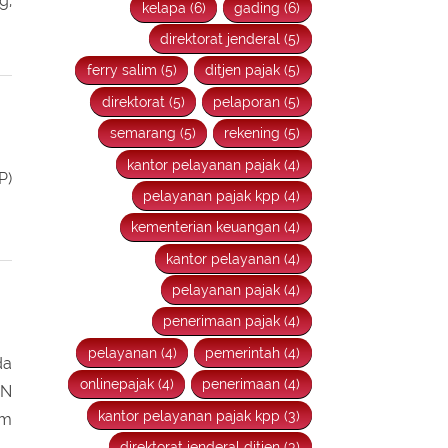
ah
wajib pajak (6)
kelapa gading (6)
la
ditjen (6)
kementerian (6)
g,
kelapa (6)
gading (6)
direktorat jenderal (5)
ferry salim (5)
ditjen pajak (5)
direktorat (5)
pelaporan (5)
semarang (5)
rekening (5)
kantor pelayanan pajak (4)
P)
pelayanan pajak kpp (4)
kementerian keuangan (4)
kantor pelayanan (4)
pelayanan pajak (4)
penerimaan pajak (4)
pelayanan (4)
pemerintah (4)
da
onlinepajak (4)
penerimaan (4)
TN