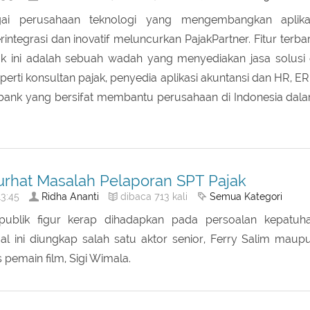
rtner Hadirkan Solusi di Luar OnlinePajak
Ridha Ananti
Semua Kategori
3:52
dibaca 712 kali
gai perusahaan teknologi yang mengembangkan aplika
integrasi dan inovatif meluncurkan PajakPartner. Fitur terba
ak ini adalah sebuah wadah yang menyediakan jasa solusi 
eperti konsultan pajak, penyedia aplikasi akuntansi dan HR, ER
ank yang bersifat membantu perusahaan di Indonesia dal
urhat Masalah Pelaporan SPT Pajak
Ridha Ananti
Semua Kategori
3:45
dibaca 713 kali
publik figur kerap dihadapkan pada persoalan kepatuh
al ini diungkap salah satu aktor senior, Ferry Salim maup
s pemain film, Sigi Wimala.