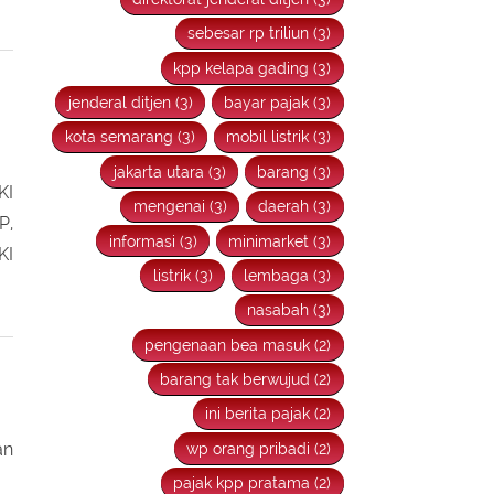
kantor pelayanan pajak kpp (3)
em
direktorat jenderal ditjen (3)
sebesar rp triliun (3)
kpp kelapa gading (3)
jenderal ditjen (3)
bayar pajak (3)
kota semarang (3)
mobil listrik (3)
jakarta utara (3)
barang (3)
KI
mengenai (3)
daerah (3)
P,
informasi (3)
minimarket (3)
KI
listrik (3)
lembaga (3)
nasabah (3)
pengenaan bea masuk (2)
barang tak berwujud (2)
ini berita pajak (2)