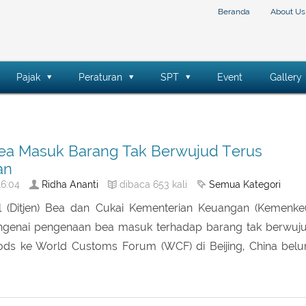
Beranda
About Us
Pajak
Peraturan
SPT
Event
Gallery
a Masuk Barang Tak Berwujud Terus
an
Ridha Ananti
Semua Kategori
6:04
dibaca 653 kali
al (Ditjen) Bea dan Cukai Kementerian Keuangan (Kemenke
enai pengenaan bea masuk terhadap barang tak berwuj
oods ke World Customs Forum (WCF) di Beijing, China bel