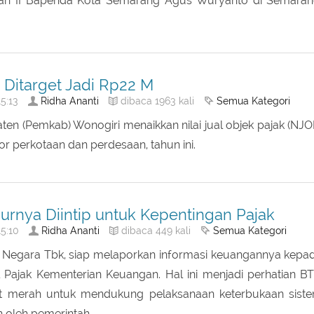
€œPendapatan daerah yang menjadi kewenangan Pemerint
11 sektor, satu di antaranya penerangan jalan,â€ kata Kepa
rah II Bapenda Kota Semarang Agus Wuryanto di Semaran
Ditarget Jadi Rp22 M
Ridha Ananti
Semua Kategori
5:13
dibaca 1963 kali
en (Pemkab) Wonogiri menaikkan nilai jual objek pajak (NJO
or perkotaan dan perdesaan, tahun ini.
rnya Diintip untuk Kepentingan Pajak
Ridha Ananti
Semua Kategori
5:10
dibaca 449 kali
Negara Tbk, siap melaporkan informasi keuangannya kepa
l Pajak Kementerian Keuangan. Hal ini menjadi perhatian B