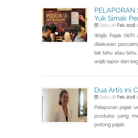
PELAPORAN S
Yuk Simak Pen
Feb
2018
Rabu 28
1
Wajib Pajak (WP) 
dilakukan pascaim
tak tahu atau tahu
wajib lapor dan b
Dua Artis Ini
Feb
2018
Rabu 28
1
Pelaporan pajak un
produksi yang me