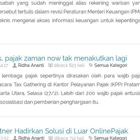
Ridha Ananti
Semua Kategori
4:23
dibaca 1154 kali
wajib melaporkan kepada Direktorat Jenderal Pajak rekeni
asabah yang sudah meninggal alias rekening warisan ya
ersebut tertulis dalam revisi Peraturan Menteri Keuangan (PM
teknis mengenai akses informasi keuangan untuk kepenting
is, pajak zaman now tak menakutkan lagi
Ridha Ananti
Semua Kategori
4:17
dibaca 623 kali
embaga pajak sepertinya dirasakan oleh para wajib paj
acara Tax Gathering di Kantor Pelayanan Pajak (KPP) Prata
arta Utara, Selasa (27/2). Lebih dari 200 wajib pajak antusi
 sosialisasi dan pemberian penghargaan itu.