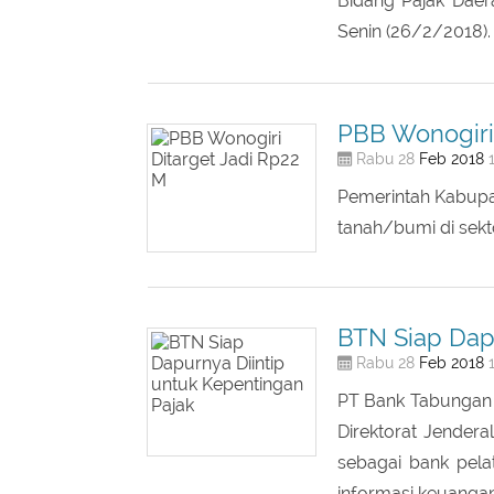
(kVA) ke atas. â
Kota Semarang ada 
Bidang Pajak Dae
Senin (26/2/2018).
PBB Wonogiri 
Feb
2018
Rabu 28
1
Pemerintah Kabupat
tanah/bumi di sekt
BTN Siap Dapu
Feb
2018
Rabu 28
1
PT Bank Tabungan 
Direktorat Jendera