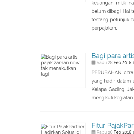
Feb
2018
Rabu 28
1
Lembaga keuangan 
keuangan milik n
belum dibagi. Hal t
tentang petunjuk 
perpajakan.
Bagi para art
Feb
2018
Rabu 28
1
PERUBAHAN citra l
yang hadir dalam 
Kelapa Gading, Jak
mengikuti kegiatan