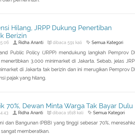
at merah untuk mendukung pelaksanaan keterbukaan sist
 oleh pemerintah.
nsi Hilang, JRPP Dukung Penertiban
k Berizin
Ridha Ananti
Semua Kategori
5:06
dibaca 591 kali
 and Public Policy (JRPP) mendukung langkah Pemprov D
menertibkan 3.000 minimarket di Jakarta. Sebab, jelas JRP
imarket di Jakarta tak berizin dan ini merugikan Pemprov D
nsi pajak yang hilang.
ik 70%, Dewan Minta Warga Tak Bayar Dulu
Ridha Ananti
Semua Kategori
4:43
dibaca 1618 kali