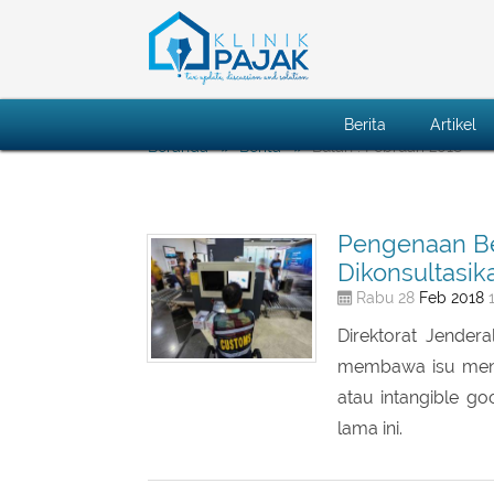
Berita
Artikel
Bulan : Februari 2018
Beranda
Berita
Pengenaan Be
Dikonsultasik
Feb
2018
Rabu 28
1
Direktorat Jender
membawa isu meng
atau intangible g
lama ini.