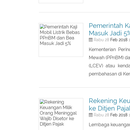
Kenaikan Pajak Bu
masyarakat karena
Pemerintah Ka
Masuk Jadi 5
Feb
2018
Rabu 28
1
Kementerian Peri
Mewah (PPnBM) dan
(LCEV) atau kend
pembahasan di Kem
Rekening Keu
ke Ditjen Paja