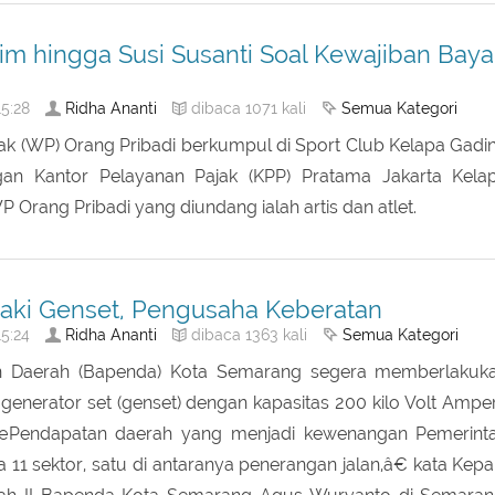
lim hingga Susi Susanti Soal Kewajiban Baya
Ridha Ananti
Semua Kategori
5:28
dibaca 1071 kali
ak (WP) Orang Pribadi berkumpul di Sport Club Kelapa Gadi
n Kantor Pelayanan Pajak (KPP) Pratama Jakarta Kela
P Orang Pribadi yang diundang ialah artis dan atlet.
aki Genset, Pengusaha Keberatan
Ridha Ananti
Semua Kategori
5:24
dibaca 1363 kali
 Daerah (Bapenda) Kota Semarang segera memberlakuk
enerator set (genset) dengan kapasitas 200 kilo Volt Ampe