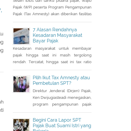
istri sudah memiliki NPWP, maka
Nama Aset Tanah dan
Saham Bebas Pajak
harus dihapuskan dan dialihkan
ke suami. Bagaimana caranya?
Selain lolos dari sanksi pidana pajak, Wajib
Pajak (WP) peserta Program Pengampunan
,
Pajak (Tax Amnesty) akan diberikan fasilitas
pembebasan pajak penghasilan (PPh) oleh
pemerintah. Insentif ini dapat diperoleh jika
7 Alasan Rendahnya
lu
pemohon melakukan balik nama atas harta
Kesadaran Masyarakat
Bayar Pajak
berupa saham dan harta tidak bergerak,
ng
seperti tanah dan bangunan.
Kesadaran masyarakat untuk membayar
ng
pajak hingga saat ini masih tergolong
rendah. Tercatat, hingga saat ini tax ratio
Indonesia hanya mencapai kurang 12
persen, lebih rendah dibandingkan negara
Pilih Ikut Tax Amnesty atau
tetangga seperti Singapura dan Malaysia.
Pembetulan SPT?
Direktur Jenderal (Dirjen) Pajak,
Ken Dwijugiasteadi menegaskan,
ah
program pengampunan pajak
ti
(tax amnesty) bukan merupakan