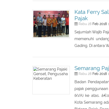
potong pajak.
Kata Ferry Sa
Pajak
Feb
2018
Rabu 28
1
Sejumlah Wajib Paj
memenuhi undanga
Gading. Di antara W
Semarang Paj
Feb
2018
Rabu 28
1
Badan Pendapatan
pajak penggunaan g