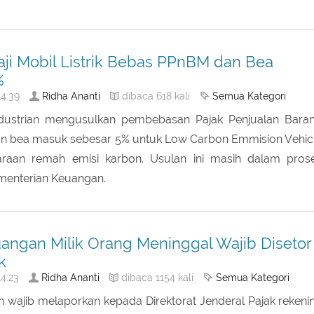
mi dan Bangunan (PBB) yang tinggi sebesar 70%, meresahk
 sangat memberatkan.
ji Mobil Listrik Bebas PPnBM dan Bea
%
Ridha Ananti
Semua Kategori
4:39
dibaca 618 kali
ndustrian mengusulkan pembebasan Pajak Penjualan Bara
 bea masuk sebesar 5% untuk Low Carbon Emmision Vehic
araan remah emisi karbon. Usulan ini masih dalam pros
enterian Keuangan.
angan Milik Orang Meninggal Wajib Disetor
k