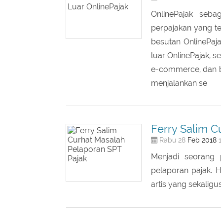
Fitur PajakPa
Feb
2018
Rabu 28
1
OnlinePajak seba
perpajakan yang ter
besutan OnlinePaj
luar OnlinePajak, s
e-commerce, dan b
menjalankan se
Ferry Salim C
Feb
2018
Rabu 28
1
Menjadi seorang 
pelaporan pajak. H
artis yang sekaligu