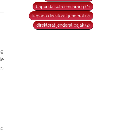
an
wp orang pribadi (2)
pajak kpp pratama (2)
bapenda kota semarang (2)
kepada direktorat jenderal (2)
direktorat jenderal pajak (2)
ng
le
es