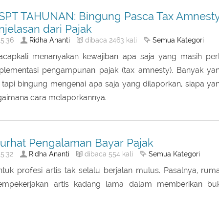
PT TAHUNAN: Bingung Pasca Tax Amnesty
jelasan dari Pajak
Ridha Ananti
Semua Kategori
5:36
dibaca 2463 kali
acapkali menanyakan kewajiban apa saja yang masih per
plementasi pengampunan pajak (tax amnesty). Banyak ya
, tapi bingung mengenai apa saja yang dilaporkan, siapa ya
agaimana cara melaporkannya.
 Curhat Pengalaman Bayar Pajak
Ridha Ananti
Semua Kategori
5:32
dibaca 554 kali
tuk profesi artis tak selalu berjalan mulus. Pasalnya, rum
mpekerjakan artis kadang lama dalam memberikan buk