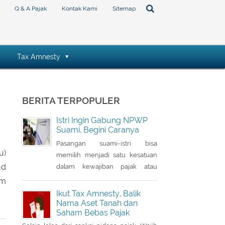
Q & A Pajak
Kontak Kami
Sitemap
Tax Amnesty
BERITA TERPOPULER
Istri Ingin Gabung NPWP
Suami, Begini Caranya
Pasangan suami-istri bisa
u)
memilih menjadi satu kesatuan
ud
dalam kewajiban pajak atau
sebagai satu Nomor Pokok Wajib
um
Pajak (NPWP). Bila sebelumnya
Ikut Tax Amnesty, Balik