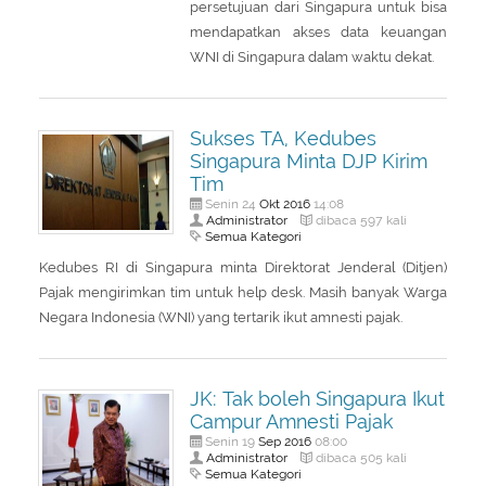
persetujuan dari Singapura untuk bisa
mendapatkan akses data keuangan
WNI di Singapura dalam waktu dekat.
Sukses TA, Kedubes
Singapura Minta DJP Kirim
Tim
Okt
2016
Senin 24
14:08
Administrator
dibaca 597 kali
Semua Kategori
Kedubes RI di Singapura minta Direktorat Jenderal (Ditjen)
Pajak mengirimkan tim untuk help desk. Masih banyak Warga
Negara Indonesia (WNI) yang tertarik ikut amnesti pajak.
JK: Tak boleh Singapura Ikut
Campur Amnesti Pajak
Sep
2016
Senin 19
08:00
Administrator
dibaca 505 kali
Semua Kategori