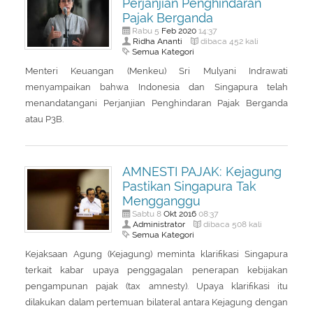
Perjanjian Penghindaran
Pajak Berganda
Feb
2020
Rabu 5
14:37
Ridha Ananti
dibaca 452 kali
Semua Kategori
Menteri Keuangan (Menkeu) Sri Mulyani Indrawati
menyampaikan bahwa Indonesia dan Singapura telah
menandatangani Perjanjian Penghindaran Pajak Berganda
atau P3B.
AMNESTI PAJAK: Kejagung
Pastikan Singapura Tak
Mengganggu
Okt
2016
Sabtu 8
08:37
Administrator
dibaca 508 kali
Semua Kategori
Kejaksaan Agung (Kejagung) meminta klarifikasi Singapura
terkait kabar upaya penggagalan penerapan kebijakan
pengampunan pajak (tax amnesty). Upaya klarifikasi itu
dilakukan dalam pertemuan bilateral antara Kejagung dengan