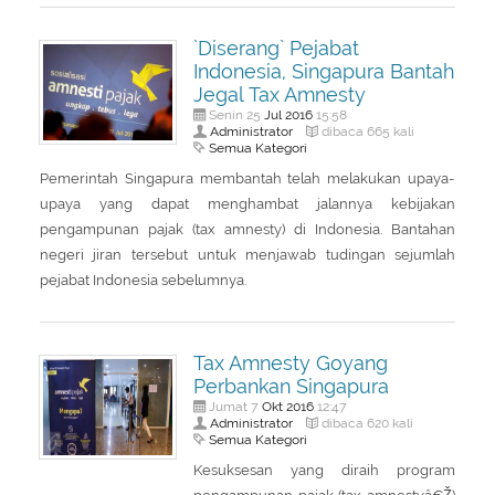
`Diserang` Pejabat
Indonesia, Singapura Bantah
Jegal Tax Amnesty
Jul
2016
Senin 25
15:58
Administrator
dibaca 665 kali
Semua Kategori
Pemerintah Singapura membantah telah melakukan upaya-
upaya yang dapat menghambat jalannya kebijakan
pengampunan pajak (tax amnesty) di Indonesia. Bantahan
negeri jiran tersebut untuk menjawab tudingan sejumlah
pejabat Indonesia sebelumnya.
Tax Amnesty Goyang
Perbankan Singapura
Okt
2016
Jumat 7
12:47
Administrator
dibaca 620 kali
Semua Kategori
Kesuksesan yang diraih program