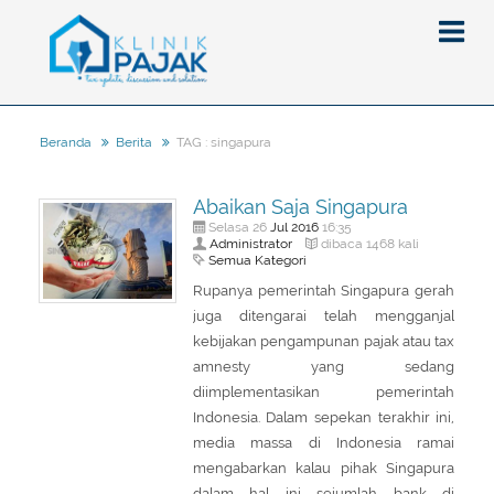
TAG : singapura
Beranda
Berita
Berita
Abaikan Saja Singapura
Artikel
Jul
2016
Selasa 26
16:35
Administrator
dibaca 1468 kali
Pajak
Semua Kategori
Peraturan
Pengantar
Rupanya pemerintah Singapura gerah
juga ditengarai telah mengganjal
SPT
Pajak Penghasilan (PPh)
PPh
kebijakan pengampunan pajak atau tax
Event
Pajak Pertambahan Nilai (PPN)
PPN
SPT Masa
amnesty yang sedang
diimplementasikan pemerintah
Gallery
Administrasi Perpajakan
KUP
SPT Tahunan
Indonesia. Dalam sepekan terakhir ini,
Tax Amnesty
Penghitungan Pajak
Update Aturan Pajak
Formulir Pajak
media massa di Indonesia ramai
mengabarkan kalau pihak Singapura
Beranda
Aturan Pajak Lainnya
Pengampunan Pajak
dalam hal ini sejumlah bank di