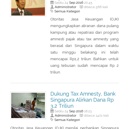
Sep
2016
Sabtu 24
20:45
Administrator
dibaca 566 kali
Semua Kategori
Otoritas Jasa Keuangan (OJK)
mengungkapkan aliranan dana pulang
kampung atau repatriasi dari program
amnesti pajak atau tax amnesty yang
berasal dari Singapura dalam waktu
satu minggu belakang ini telah
mencapai Rp1,2 triliun. Bahkan untuk
uang tebusan sudah mencapai Rp 2
triliun.
Dukung Tax Amnesty, Bank
Singapura Alirkan Dana Rp
3,2 Triliun
Sep
2016
Sabtu 24
18:23
Administrator
dibaca 1401 kali
Semua Kategori
Otoritas Jasa Keuangan (OJK) menilai perbankan Singapura