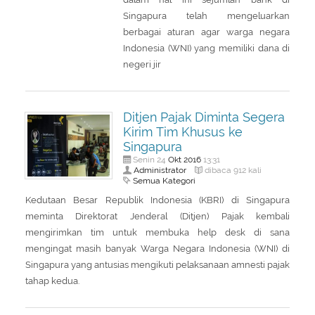
About Us
Peraturan Pengampunan Pajak
Singapura telah mengeluarkan
berbagai aturan agar warga negara
Q & A Pajak
Infografis Pengampunan Pajak
Indonesia (WNI) yang memiliki dana di
Kontak Kami
negeri jir
Sitemap
Ditjen Pajak Diminta Segera
Kirim Tim Khusus ke
Singapura
Okt
2016
Senin 24
13:31
Administrator
dibaca 912 kali
Semua Kategori
Kedutaan Besar Republik Indonesia (KBRI) di Singapura
meminta Direktorat Jenderal (Ditjen) Pajak kembali
mengirimkan tim untuk membuka help desk di sana
mengingat masih banyak Warga Negara Indonesia (WNI) di
Singapura yang antusias mengikuti pelaksanaan amnesti pajak
tahap kedua.