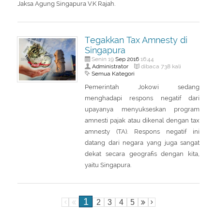
Jaksa Agung Singapura V.K Rajah.
Tegakkan Tax Amnesty di
Singapura
Sep
2016
Senin 19
16:44
Administrator
dibaca 738 kali
Semua Kategori
Pemerintah Jokowi sedang
menghadapi respons negatif dari
upayanya menyukseskan program
amnesti pajak atau dikenal dengan tax
amnesty (TA). Respons negatif ini
datang dari negara yang juga sangat
dekat secara geografis dengan kita,
yaitu Singapura.
1
2
3
4
5