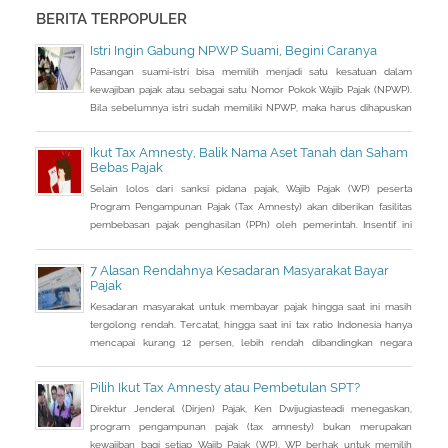
BERITA TERPOPULER
Istri Ingin Gabung NPWP Suami, Begini Caranya
Pasangan suami-istri bisa memilih menjadi satu kesatuan dalam
kewajiban pajak atau sebagai satu Nomor Pokok Wajib Pajak (NPWP).
Bila sebelumnya istri sudah memiliki NPWP, maka harus dihapuskan
dan dialihkan ke suami. Bagaimana caranya?
Ikut Tax Amnesty, Balik Nama Aset Tanah dan Saham
Bebas Pajak
Selain lolos dari sanksi pidana pajak, Wajib Pajak (WP) peserta
Program Pengampunan Pajak (Tax Amnesty) akan diberikan fasilitas
pembebasan pajak penghasilan (PPh) oleh pemerintah. Insentif ini
dapat diperoleh jika pemohon melakukan balik nama atas harta
berupa saham dan harta tidak bergerak, seperti tanah dan bangunan.
7 Alasan Rendahnya Kesadaran Masyarakat Bayar
Pajak
Kesadaran masyarakat untuk membayar pajak hingga saat ini masih
tergolong rendah. Tercatat, hingga saat ini tax ratio Indonesia hanya
mencapai kurang 12 persen, lebih rendah dibandingkan negara
tetangga seperti Singapura dan Malaysia.
Pilih Ikut Tax Amnesty atau Pembetulan SPT?
Direktur Jenderal (Dirjen) Pajak, Ken Dwijugiasteadi menegaskan,
program pengampunan pajak (tax amnesty) bukan merupakan
kewajiban bagi setiap Wajib Pajak (WP). WP berhak untuk memilih