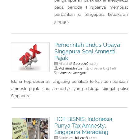
pengampunan pajak (tax amnestyâ€Ž)
pada periode I rupanya membuat
perbankan di Singapura kebakaran
jenggot.
Pemerintah Endus Upaya
Singapura Soal Amnesti
Pajak
Sep
2016
Ahad 18
14:23
Administrator
dibaca 634 kali
Semua Kategori
Istana Kepresidenan langsung bersikap terkait pemberitaan
amnesti pajak (tax amnesty), yang diduga dijegal polisi
Singapura.
HOT BISNIS: Indonesia
Punya Tax Amnesty,
Singapura Meradang
Jul
2016
Senin 25
14:55