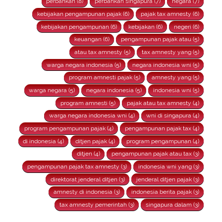
perbankan (8)
perbankan singapura (7)
negara (7)
kebijakan pengampunan pajak (6)
pajak tax amnesty (6)
kebijakan pengampunan (6)
kebijakan (6)
negeri (6)
keuangan (6)
pengampunan pajak atau (5)
atau tax amnesty (5)
tax amnesty yang (5)
warga negara indonesia (5)
negara indonesia wni (5)
program amnesti pajak (5)
amnesty yang (5)
warga negara (5)
negara indonesia (5)
indonesia wni (5)
program amnesti (5)
pajak atau tax amnesty (4)
warga negara indonesia wni (4)
wni di singapura (4)
program pengampunan pajak (4)
pengampunan pajak tax (4)
di indonesia (4)
ditjen pajak (4)
program pengampunan (4)
ditjen (4)
pengampunan pajak atau tax (3)
pengampunan pajak tax amnesty (3)
indonesia wni yang (3)
direktorat jenderal ditjen (3)
jenderal ditjen pajak (3)
amnesty di indonesia (3)
indonesia berita pajak (3)
tax amnesty pemerintah (3)
singapura dalam (3)