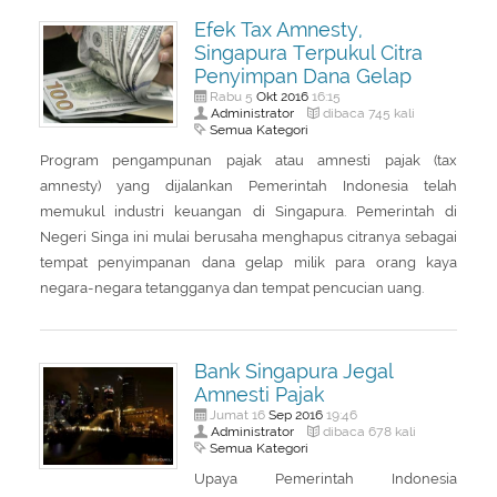
Efek Tax Amnesty,
Singapura Terpukul Citra
Penyimpan Dana Gelap
Okt
2016
Rabu 5
16:15
Administrator
dibaca 745 kali
Semua Kategori
Program pengampunan pajak atau amnesti pajak (tax
amnesty) yang dijalankan Pemerintah Indonesia telah
memukul industri keuangan di Singapura. Pemerintah di
Negeri Singa ini mulai berusaha menghapus citranya sebagai
tempat penyimpanan dana gelap milik para orang kaya
negara-negara tetangganya dan tempat pencucian uang.
Bank Singapura Jegal
Amnesti Pajak
Sep
2016
Jumat 16
19:46
Administrator
dibaca 678 kali
Semua Kategori
Upaya Pemerintah Indonesia