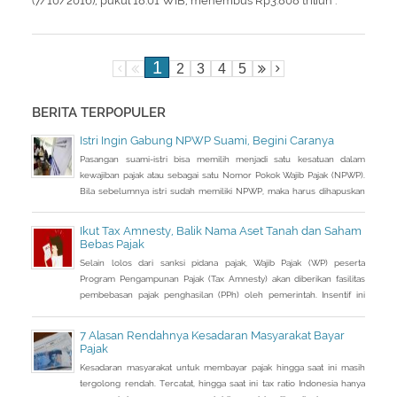
(7/10/2016), pukul 18.01 WIB, menembus Rp3.808 triliun .
1
2
3
4
5
BERITA TERPOPULER
Istri Ingin Gabung NPWP Suami, Begini Caranya
Pasangan suami-istri bisa memilih menjadi satu kesatuan dalam
kewajiban pajak atau sebagai satu Nomor Pokok Wajib Pajak (NPWP).
Bila sebelumnya istri sudah memiliki NPWP, maka harus dihapuskan
dan dialihkan ke suami. Bagaimana caranya?
Ikut Tax Amnesty, Balik Nama Aset Tanah dan Saham
Bebas Pajak
Selain lolos dari sanksi pidana pajak, Wajib Pajak (WP) peserta
Program Pengampunan Pajak (Tax Amnesty) akan diberikan fasilitas
pembebasan pajak penghasilan (PPh) oleh pemerintah. Insentif ini
dapat diperoleh jika pemohon melakukan balik nama atas harta
berupa saham dan harta tidak bergerak, seperti tanah dan bangunan.
7 Alasan Rendahnya Kesadaran Masyarakat Bayar
Pajak
Kesadaran masyarakat untuk membayar pajak hingga saat ini masih
tergolong rendah. Tercatat, hingga saat ini tax ratio Indonesia hanya