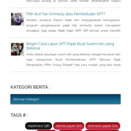
mencapai kurang 12 persen, lebih rendah dibandingkan negara
tetangga seperti Singapura dan Malaysia.
Pilih Ikut Tax Amnesty atau Pembetulan SPT?
Direktur Jenderal (Dirjen) Pajak, Ken Dwijugiasteadi menegaskan,
program pengampunan pajak (tax amnesty) bukan merupakan
kewajiban bagi setiap Wajib Pajak (WP). WP berhak untuk memilih
pembetulan Surat Pemberitahuan (SPT) Tahunan Pajak Penghasilan
(PPh) dengan aturan main yang berbeda, salah satunya mengenai
Begini Cara Lapor SPT Pajak Buat Suami Istri yang
pengusutan nilai wajar harta.
Bekerja
Anda adalah pasangan suami istri yang bekerja sebagai karyawan dan
ingin melaporkan Surat Pemberitahuan (SPT) Tahunan Pajak
Penghasilan (PPh) Orang Pribadi? Ada cara mudah yang bisa Anda
lakukan. Saat berbincang dengan Liputan6.com di Jakarta, Rabu
(30/3/2016), Kepala Kantor Pelayanan Pajak (KPP) Pratama Tanah
Abang Dua, Dwi Astuti memberikan langkahnya. Jika status Anda dan
suami atau istri
KATEGORI BERITA :
Semua Kategori
TAGS # :
repatriasi (38)
berita pajak (20)
amnesti pajak (20)