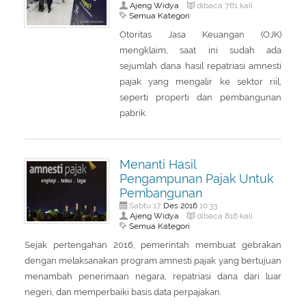
Ajeng Widya
dibaca 761 kali
Semua Kategori
Otoritas Jasa Keuangan (OJK)
mengklaim, saat ini sudah ada
sejumlah dana hasil repatriasi amnesti
pajak yang mengalir ke sektor riil,
seperti properti dan pembangunan
pabrik.
Menanti Hasil
Pengampunan Pajak Untuk
Pembangunan
Des
2016
Sabtu 17
10:33
Ajeng Widya
dibaca 816 kali
Semua Kategori
Sejak pertengahan 2016, pemerintah membuat gebrakan
dengan melaksanakan program amnesti pajak yang bertujuan
menambah penerimaan negara, repatriasi dana dari luar
negeri, dan memperbaiki basis data perpajakan.