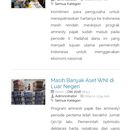
Semua Kategori
Komitmen para pengusaha untuk
merepatriasikan hartanya ke Indonesia
masih rendah, meskipun prograk
amnesty pajak sudah masuk pada
periode II. Padahal dana ini yang
menjadi tujuan utama pemerintah
Indonesia untuk menggerakan
ekonomi nasional.
Masih Banyak Aset WNI di
Luar Negeri
Okt
2016
Senin 3
18:53
Administrator
dibaca 1334 kali
Semua Kategori
Program amnesti pajak (tax amnesty)
periode pertama telah berakhir Jumat
(30/9) lalu. Pemerintah optimistis
deklarasi harta, repatriasi, dan uang