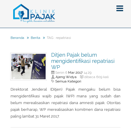
TAG : repatriasi
Beranda
Berita
Berita
Ditjen Pajak belum
Artikel
mengidentifikasi repatriasi
Pajak
WP
Mar
2017
Senin 6
14:29
Peraturan
Pengantar
Ajeng Widya
dibaca 609 kali
Semua Kategori
SPT
Pajak Penghasilan (PPh)
PPh
Direktorat Jenderal (Ditjen) Pajak mengaku belum bisa
Event
Pajak Pertambahan Nilai (PPN)
PPN
SPT Masa
mengidentifikasi wajib pajak (WP) mana yang sudah dan
belum merealisasikan repatriasi dana amnesti pajak. Otoritas
Gallery
Administrasi Perpajakan
KUP
SPT Tahunan
pajak berharap, WP merealisasikan komitmen dana repatriasi
Tax Amnesty
Penghitungan Pajak
Update Aturan Pajak
Formulir Pajak
paling lambat 31 Maret 2017.
Beranda
Aturan Pajak Lainnya
Pengampunan Pajak