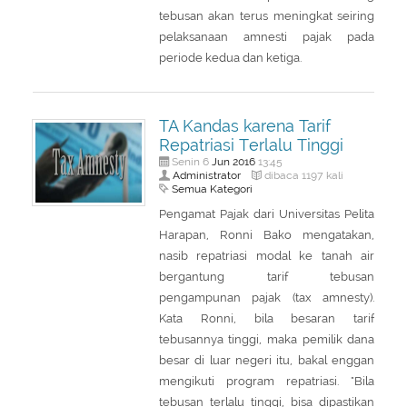
tebusan akan terus meningkat seiring
pelaksanaan amnesti pajak pada
periode kedua dan ketiga.
TA Kandas karena Tarif
Repatriasi Terlalu Tinggi
Jun
2016
Senin 6
13:45
Administrator
dibaca 1197 kali
Semua Kategori
Pengamat Pajak dari Universitas Pelita
Harapan, Ronni Bako mengatakan,
nasib repatriasi modal ke tanah air
bergantung tarif tebusan
pengampunan pajak (tax amnesty).
Kata Ronni, bila besaran tarif
tebusannya tinggi, maka pemilik dana
besar di luar negeri itu, bakal enggan
mengikuti program repatriasi. "Bila
tebusan terlalu tinggi, bisa dipastikan