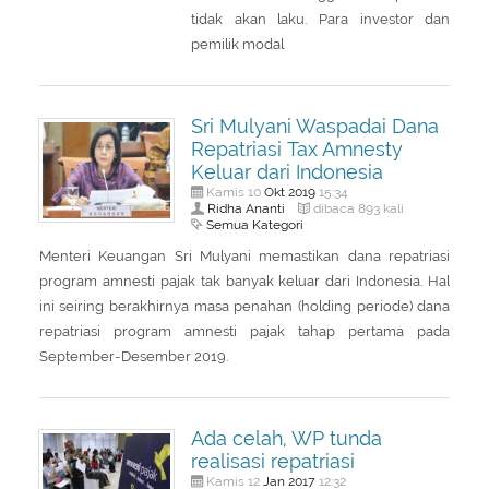
tidak akan laku. Para investor dan
pemilik modal
Sri Mulyani Waspadai Dana
Repatriasi Tax Amnesty
Keluar dari Indonesia
Okt
2019
Kamis 10
15:34
Ridha Ananti
dibaca 893 kali
Semua Kategori
Menteri Keuangan Sri Mulyani memastikan dana repatriasi
program amnesti pajak tak banyak keluar dari Indonesia. Hal
ini seiring berakhirnya masa penahan (holding periode) dana
repatriasi program amnesti pajak tahap pertama pada
September-Desember 2019.
Ada celah, WP tunda
realisasi repatriasi
Jan
2017
Kamis 12
12:32