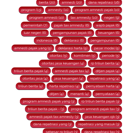
berita (20)
amnesti (20)
dana repatriasi (16)
program (13)
amnesty (11)
program amnesti pajak (10)
program amnesti (10)
tax amnesty (10)
negeri (9)
pemerintah (7)
pajak tax amnesty (6)
wajib pajak (6)
luar negeri (6)
pengampunan pajak (6)
keuangan (6)
indonesia (6)
deklarasi (6)
pengampunan (6)
amnesti pajak yang (5)
deklarasi harta (5)
pasar modal (5)
otoritas (5)
komitmen (5)
periode (5)
otoritas jasa keuangan (4)
rp triliun berita (4)
triliun berita pajak (4)
amnesti pajak tax (4)
ditjen pajak (4)
otoritas jasa (4)
jasa keuangan (4)
repatriasi yang (4)
triliun berita (4)
harta repatriasi (4)
pernyataan harta (4)
ditjen (4)
menanti (4)
pernyataan (4)
program amnesti pajak yang (3)
rp triliun berita pajak (3)
triliun berita pajak - (3)
program amnesti pajak tax (3)
amnesti pajak tax amnesty (3)
jasa keuangan ojk (3)
dana repatriasi yang (3)
repatriasi yang masuk (3)
sebesar rp triliun (3)
dana repatriasi tax (3)