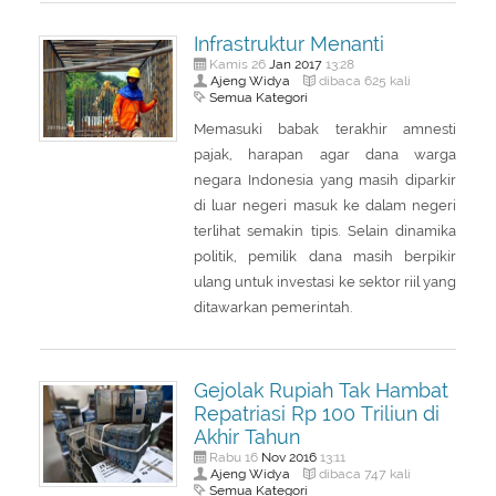
Infrastruktur Menanti
Jan
2017
Kamis 26
13:28
Ajeng Widya
dibaca 625 kali
Semua Kategori
Memasuki babak terakhir amnesti
pajak, harapan agar dana warga
negara Indonesia yang masih diparkir
di luar negeri masuk ke dalam negeri
terlihat semakin tipis. Selain dinamika
politik, pemilik dana masih berpikir
ulang untuk investasi ke sektor riil yang
ditawarkan pemerintah.
Gejolak Rupiah Tak Hambat
Repatriasi Rp 100 Triliun di
Akhir Tahun
Nov
2016
Rabu 16
13:11
Ajeng Widya
dibaca 747 kali
Semua Kategori