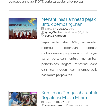
pendapatan tetap (RDPT) serta surat utang korporasi.
Menanti hasil amnesti pajak
untuk pembangunan
Des
2016
Sabtu 17
10:07
Ajeng Widya
dibaca 703 kali
Semua Kategori
Sejak pertengahan 2016, pemerintah
membuat gebrakan dengan
melaksanakan program amnesti pajak
yang bertujuan untuk menambah
penerimaan negara, repatriasi dana
dari luar negeri, dan memperbaiki
basis data perpajakan.
Komitmen Pengusaha untuk
Repatriasi Masih Minim
Okt
2016
Senin 31
11:55
Administrator
dibaca 820 kali