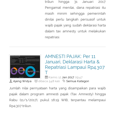
triliun hingga 31 Januari 2017.
Pengamat menilai, dana repatriasi itu
masih minim sehingga pemerintah
dinilai perlu langkah persuasif untuk
wajib pajak yang sudah deklarasi harta
dalam tax amnesty untuk melakukan
repatriasi.
AMNESTI PAJAK: Per 11
Januari, Deklarasi Harta &
Repatriasi Lampaui Rp4.307
T
Jan
2017
Kamis 12
09:47
Ajeng Widya
Semua Kategori
dibaca 548 kali
Jumlah nilai pernyataan harta yang disampaikan para wajib
pajak dalam program amnesti pajak (Tax Amnesty) hingga
Rabu (11/1/2017), pukul 18.19 WIB, terpantau melampaui
Rp4.307 triliun.