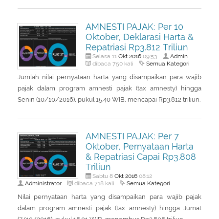
AMNESTI PAJAK: Per 10
Oktober, Deklarasi Harta &
Repatriasi Rp3.812 Triliun
Okt
2016
Admin
Selasa 11
09:53
Semua Kategori
dibaca 750 kali
Jumlah nilai pernyataan harta yang disampaikan para wajib
pajak dalam program amnesti pajak (tax amnesty) hingga
Senin (10/10/2016), pukul 15.40 WIB, mencapai Rp3.812 triliun.
AMNESTI PAJAK: Per 7
Oktober, Pernyataan Harta
& Repatriasi Capai Rp3.808
Triliun
Okt
2016
Sabtu 8
08:12
Administrator
Semua Kategori
dibaca 718 kali
Nilai pernyataan harta yang disampaikan para wajib pajak
dalam program amnesti pajak (tax amnesty) hingga Jumat