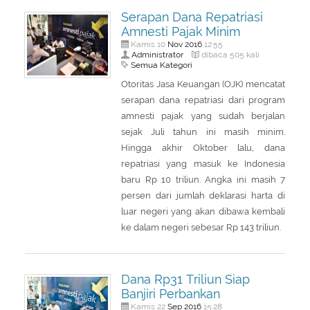
About Us
Peraturan Pengampunan Pajak
Serapan Dana Repatriasi
Amnesti Pajak Minim
Q & A Pajak
Infografis Pengampunan Pajak
Nov
2016
Kamis 10
12:55
Administrator
dibaca 505 kali
Kontak Kami
Semua Kategori
Sitemap
Otoritas Jasa Keuangan (OJK) mencatat
serapan dana repatriasi dari program
amnesti pajak yang sudah berjalan
sejak Juli tahun ini masih minim.
Hingga akhir Oktober lalu, dana
repatriasi yang masuk ke Indonesia
baru Rp 10 triliun. Angka ini masih 7
persen dari jumlah deklarasi harta di
luar negeri yang akan dibawa kembali
ke dalam negeri sebesar Rp 143 triliun.
Dana Rp31 Triliun Siap
Banjiri Perbankan
Sep
2016
Kamis 22
15:28