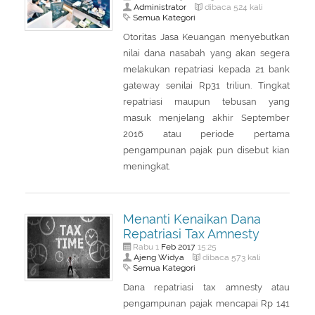
Administrator
dibaca 524 kali
Semua Kategori
Otoritas Jasa Keuangan menyebutkan
nilai dana nasabah yang akan segera
melakukan repatriasi kepada 21 bank
gateway senilai Rp31 triliun. Tingkat
repatriasi maupun tebusan yang
masuk menjelang akhir September
2016 atau periode pertama
pengampunan pajak pun disebut kian
meningkat.
Menanti Kenaikan Dana
Repatriasi Tax Amnesty
Feb
2017
Rabu 1
15:25
Ajeng Widya
dibaca 573 kali
Semua Kategori
Dana repatriasi tax amnesty atau
pengampunan pajak mencapai Rp 141