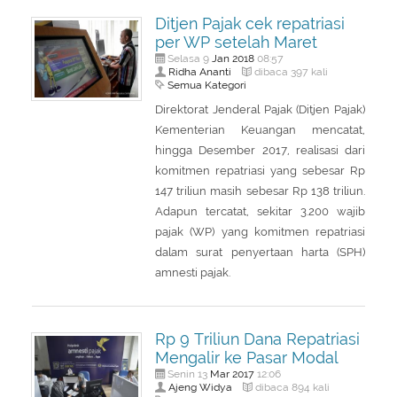
Ditjen Pajak cek repatriasi
per WP setelah Maret
Jan
2018
Selasa 9
08:57
Ridha Ananti
dibaca 397 kali
Semua Kategori
Direktorat Jenderal Pajak (Ditjen Pajak)
Kementerian Keuangan mencatat,
hingga Desember 2017, realisasi dari
komitmen repatriasi yang sebesar Rp
147 triliun masih sebesar Rp 138 triliun.
Adapun tercatat, sekitar 3.200 wajib
pajak (WP) yang komitmen repatriasi
dalam surat penyertaan harta (SPH)
amnesti pajak.
Rp 9 Triliun Dana Repatriasi
Mengalir ke Pasar Modal
Mar
2017
Senin 13
12:06
Ajeng Widya
dibaca 894 kali