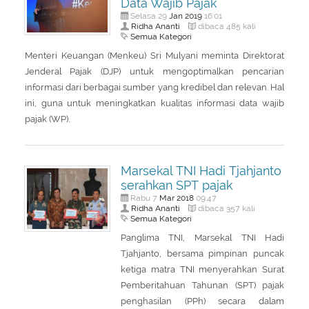
Data Wajib Pajak
Jan
2019
Selasa 29
16:01
Ridha Ananti
dibaca 485 kali
Semua Kategori
Menteri Keuangan (Menkeu) Sri Mulyani meminta Direktorat
Jenderal Pajak (DJP) untuk mengoptimalkan pencarian
informasi dari berbagai sumber yang kredibel dan relevan. Hal
ini, guna untuk meningkatkan kualitas informasi data wajib
pajak (WP).
Marsekal TNI Hadi Tjahjanto
serahkan SPT pajak
Mar
2018
Rabu 7
09:47
Ridha Ananti
dibaca 357 kali
Semua Kategori
Panglima TNI, Marsekal TNI Hadi
Tjahjanto, bersama pimpinan puncak
ketiga matra TNI menyerahkan Surat
Pemberitahuan Tahunan (SPT) pajak
penghasilan (PPh) secara dalam