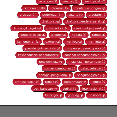
keuangan (7)
menteri (7)
wajib pajak (6)
pemerintah (6)
informasi (6)
menteri keuangan (5)
presiden (5)
pertemuan (5)
jakarta (5)
program (5)
direktorat (5)
direktorat jenderal pajak (4)
data wajib pajak (4)
joko widodo (4)
direktorat jenderal (4)
jenderal pajak (4)
widodo (4)
negara (4)
target (4)
kementerian (4)
daerah (4)
menkeu (4)
meminta (4)
presiden joko widodo (3)
ruu pengampunan pajak (3)
zakat sebagai pengurang (3)
sebagai pengurang pajak (3)
presiden joko (3)
melakukan pertemuan (3)
ruu pengampunan (3)
zakat sebagai (3)
sebagai pengurang (3)
pengurang pajak (3)
amnesti pajak (3)
terkait (3)
penerimaan (3)
komisi (3)
pembahasan (3)
serikat (3)
internasional (3)
berbagai (3)
gedung (3)
nasional (3)