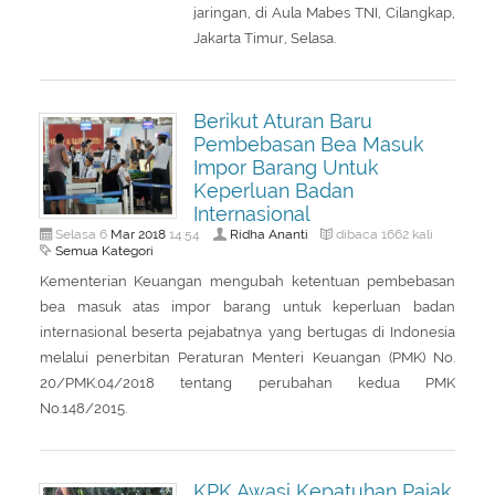
jaringan, di Aula Mabes TNI, Cilangkap,
Jakarta Timur, Selasa.
Berikut Aturan Baru
Pembebasan Bea Masuk
Impor Barang Untuk
Keperluan Badan
Internasional
Mar
2018
Ridha Ananti
Selasa 6
14:54
dibaca 1662 kali
Semua Kategori
Kementerian Keuangan mengubah ketentuan pembebasan
bea masuk atas impor barang untuk keperluan badan
internasional beserta pejabatnya yang bertugas di Indonesia
melalui penerbitan Peraturan Menteri Keuangan (PMK) No.
20/PMK.04/2018 tentang perubahan kedua PMK
No.148/2015.
KPK Awasi Kepatuhan Pajak