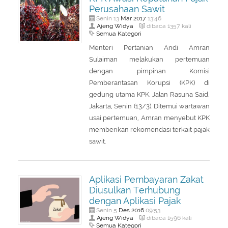
Perusahaan Sawit
Mar
2017
Senin 13
13:46
Ajeng Widya
dibaca 1357 kali
Semua Kategori
Menteri Pertanian Andi Amran
Sulaiman melakukan pertemuan
dengan pimpinan Komisi
Pemberantasan Korupsi (KPK) di
gedung utama KPK, Jalan Rasuna Said,
Jakarta, Senin (13/3). Ditemui wartawan
usai pertemuan, Amran menyebut KPK
memberikan rekomendasi terkait pajak
sawit.
Aplikasi Pembayaran Zakat
Diusulkan Terhubung
dengan Aplikasi Pajak
Des
2016
Senin 5
09:53
Ajeng Widya
dibaca 1596 kali
Semua Kategori