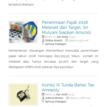
About Us
Peraturan Pengampunan Pajak
tersebut disetujui.
Q & A Pajak
Infografis Pengampunan Pajak
Kontak Kami
Penerimaan Pajak 2018
Meleset dari Target, Sri
Sitemap
Mulyani Siapkan Amunisi
Jan
2019
Rabu 23
14:55
Ridha Ananti
dibaca 599 kali
Semua Kategori
Kementerian Keuangan (Kemenkeu) mencatat penerimaan
pajak tahun 2018 mencapai Rp1.315,93 triliun. Jumlah ini
meleset atau hanya tercapai 92,41% dari target yang
ditetapkan APBN 2018 sebesar Rp1.424 triliun.
Komisi XI Tunda Bahas Tax
Amnesty
Apr
2016
Rabu 13
14:15
Administrator
dibaca 1288 kali
Semua Kategori