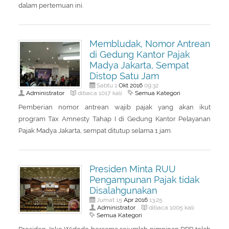
dalam pertemuan ini.
Membludak, Nomor Antrean
di Gedung Kantor Pajak
Madya Jakarta, Sempat
Distop Satu Jam
Okt
2016
Sabtu 1
09:32
Administrator
Semua Kategori
dibaca 1017 kali
Pemberian nomor antrean wajib pajak yang akan ikut
program Tax Amnesty Tahap I di Gedung Kantor Pelayanan
Pajak Madya Jakarta, sempat ditutup selama 1 jam.
Presiden Minta RUU
Pengampunan Pajak tidak
Disalahgunakan
Apr
2016
Jumat 15
13:25
Administrator
dibaca 1005 kali
Semua Kategori