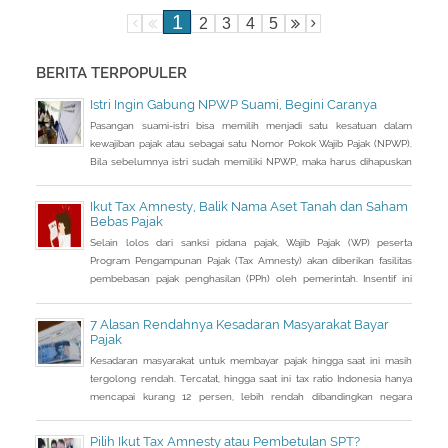
1
2
3
4
5
BERITA TERPOPULER
Istri Ingin Gabung NPWP Suami, Begini Caranya
Pasangan suami-istri bisa memilih menjadi satu kesatuan dalam
kewajiban pajak atau sebagai satu Nomor Pokok Wajib Pajak (NPWP).
Bila sebelumnya istri sudah memiliki NPWP, maka harus dihapuskan
dan dialihkan ke suami. Bagaimana caranya?
Ikut Tax Amnesty, Balik Nama Aset Tanah dan Saham
Bebas Pajak
Selain lolos dari sanksi pidana pajak, Wajib Pajak (WP) peserta
Program Pengampunan Pajak (Tax Amnesty) akan diberikan fasilitas
pembebasan pajak penghasilan (PPh) oleh pemerintah. Insentif ini
dapat diperoleh jika pemohon melakukan balik nama atas harta
berupa saham dan harta tidak bergerak, seperti tanah dan bangunan.
7 Alasan Rendahnya Kesadaran Masyarakat Bayar
Pajak
Kesadaran masyarakat untuk membayar pajak hingga saat ini masih
tergolong rendah. Tercatat, hingga saat ini tax ratio Indonesia hanya
mencapai kurang 12 persen, lebih rendah dibandingkan negara
tetangga seperti Singapura dan Malaysia.
Pilih Ikut Tax Amnesty atau Pembetulan SPT?