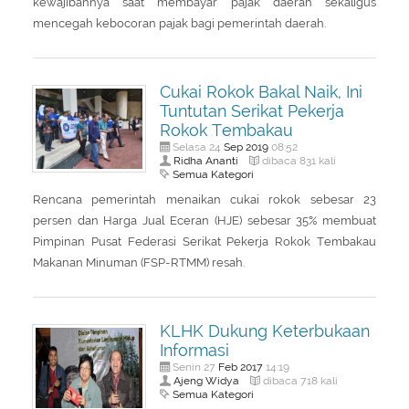
kewajibannya saat membayar pajak daerah sekaligus
mencegah kebocoran pajak bagi pemerintah daerah.
Cukai Rokok Bakal Naik, Ini
Tuntutan Serikat Pekerja
Rokok Tembakau
Sep
2019
Selasa 24
08:52
Ridha Ananti
dibaca 831 kali
Semua Kategori
Rencana pemerintah menaikan cukai rokok sebesar 23
persen dan Harga Jual Eceran (HJE) sebesar 35% membuat
Pimpinan Pusat Federasi Serikat Pekerja Rokok Tembakau
Makanan Minuman (FSP-RTMM) resah.
KLHK Dukung Keterbukaan
Informasi
Feb
2017
Senin 27
14:19
Ajeng Widya
dibaca 718 kali
Semua Kategori