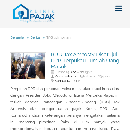
TAG : pimpinan
Beranda
Berita
Berita
RUU Tax Amnesty Disetujui,
Artikel
DPR Terpukau Jumlah Uang
Pajak
Masuk
Apr
2016
Jumat 15
13:22
Peraturan
Pengantar
Administrator
dibaca 1094 kali
Semua Kategori
SPT
Pajak Penghasilan (PPh)
PPh
Pimpinan DPR dan pimpinan fraksi melakukan rapat konsultasi
Event
Pajak Pertambahan Nilai (PPN)
PPN
SPT Masa
dengan Presiden Joko Widodo di Istana Merdeka. Rapat ini
terkait dengan Rancangan Undang-Undang (RUU) Tax
Gallery
Administrasi Perpajakan
KUP
SPT Tahunan
Amensty atau pengampunan pajak. Ketua DPR, Ade
Tax Amnesty
Penghitungan Pajak
Update Aturan Pajak
Formulir Pajak
Komarudin, dalam keterangan persnya mengatakan, selama
ini memang pimpinan fraksi di DPR banyak yang
Beranda
Aturan Pajak Lainnya
Pengampunan Pajak
mempertanyakan berapa keuntungan negara kalau RUU