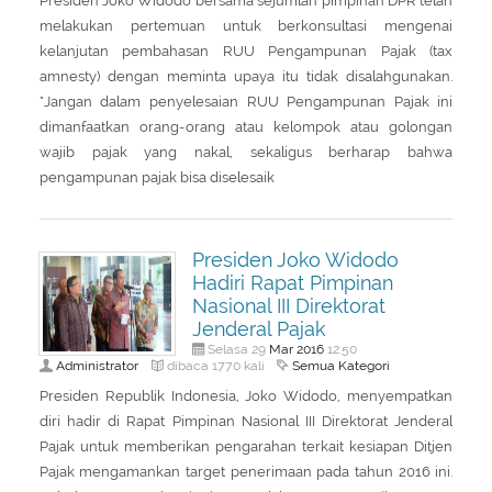
Presiden Joko Widodo bersama sejumlah pimpinan DPR telah
melakukan pertemuan untuk berkonsultasi mengenai
kelanjutan pembahasan RUU Pengampunan Pajak (tax
amnesty) dengan meminta upaya itu tidak disalahgunakan.
"Jangan dalam penyelesaian RUU Pengampunan Pajak ini
dimanfaatkan orang-orang atau kelompok atau golongan
wajib pajak yang nakal, sekaligus berharap bahwa
pengampunan pajak bisa diselesaik
Presiden Joko Widodo
Hadiri Rapat Pimpinan
Nasional III Direktorat
Jenderal Pajak
Mar
2016
Selasa 29
12:50
Administrator
Semua Kategori
dibaca 1770 kali
Presiden Republik Indonesia, Joko Widodo, menyempatkan
diri hadir di Rapat Pimpinan Nasional III Direktorat Jenderal
Pajak untuk memberikan pengarahan terkait kesiapan Ditjen
Pajak mengamankan target penerimaan pada tahun 2016 ini.