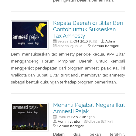
peningkatan belanja pemerintah.
Kepala Daerah di Blitar Beri
Contoh untuk Sukseskan
Tax Amnesty
Okt
2016
Admin
Selasa 11
16:09
Semua Kategori
dibaca 2308 kali
Demi mensukseskan tax amnesty periode kedua, KPP Blitar
menggandeng Forum Pimpinan Daerah untuk kembali
menggenjot pendapatan dari program amnesti pajak. Kali ini
Walikota dan Bupati Blitar turut andil membayar tax amnesty
sebagai bentuk dukungan terhadap program pemerintah.
Menanti Pejabat Negara Ikut
Amnesti Pajak
Sep
2016
Rabu 21
13:16
Administrator
dibaca 817 kali
Semua Kategori
Dalam dua pekan terakhir,