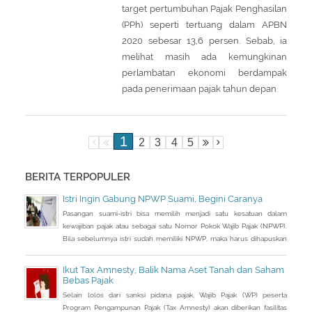
target pertumbuhan Pajak Penghasilan
(PPh) seperti tertuang dalam APBN
2020 sebesar 13,6 persen. Sebab, ia
melihat masih ada kemungkinan
perlambatan ekonomi berdampak
pada penerimaan pajak tahun depan.
1
2
3
4
5
BERITA TERPOPULER
Istri Ingin Gabung NPWP Suami, Begini Caranya
Pasangan suami-istri bisa memilih menjadi satu kesatuan dalam
kewajiban pajak atau sebagai satu Nomor Pokok Wajib Pajak (NPWP).
Bila sebelumnya istri sudah memiliki NPWP, maka harus dihapuskan
dan dialihkan ke suami. Bagaimana caranya?
Ikut Tax Amnesty, Balik Nama Aset Tanah dan Saham
Bebas Pajak
Selain lolos dari sanksi pidana pajak, Wajib Pajak (WP) peserta
Program Pengampunan Pajak (Tax Amnesty) akan diberikan fasilitas