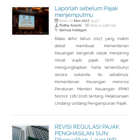
About Us
Peraturan Pengampunan Pajak
Laporlah sebelum Pajak
menjemputmu
Q & A Pajak
Infografis Pengampunan Pajak
Nov
2017
Rabu 22
15:47
Ridha Ananti
dibaca 598 kali
Kontak Kami
Semua Kategori
Sitemap
Batas akhir tahun 2017 yang makin
dekat membuat Kementerian
Keuangan bergerak cepat menjaring
minat wajib pajak (WP) agar
mengungkapkan harta tersembunyi
secara sukarela. Itu sebabnya,
Kementerian Keuangan merevisi
Peraturan Menteri Keuangan (PMK)
Nomor 118/2016 tentang Pelaksanaan
Undang-undang Pengampunan Pajak.
REVISI REGULASI PAJAK
PENGHASILAN SUN:
Dikecualikan, Layer WP