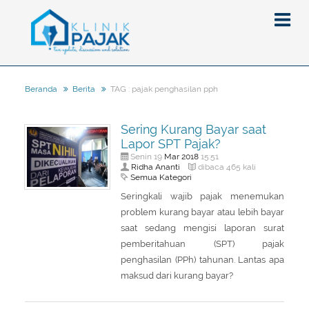
TAG : pajak penghasilan pph
Beranda
Berita
Berita
Sering Kurang Bayar saat
Artikel
Lapor SPT Pajak?
Pajak
Mar
2018
Senin 19
15:51
Ridha Ananti
dibaca 465 kali
Semua Kategori
Peraturan
Pengantar
Seringkali wajib pajak menemukan
SPT
Pajak Penghasilan (PPh)
PPh
problem kurang bayar atau lebih bayar
Event
Pajak Pertambahan Nilai (PPN)
PPN
SPT Masa
saat sedang mengisi laporan surat
pemberitahuan (SPT) pajak
Gallery
Administrasi Perpajakan
KUP
SPT Tahunan
penghasilan (PPh) tahunan. Lantas apa
Tax Amnesty
Penghitungan Pajak
Update Aturan Pajak
Formulir Pajak
maksud dari kurang bayar?
Beranda
Aturan Pajak Lainnya
Pengampunan Pajak