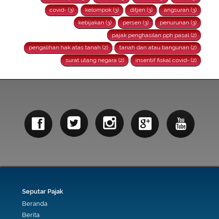
covid- (3)
kelompok (3)
ditjen (3)
angsuran (3)
kebijakan (3)
persen (3)
penurunan (3)
pajak penghasilan pph pasal (2)
pengalihan hak atas tanah (2)
tanah dan atau bangunan (2)
surat utang negara (2)
insentif fiskal covid- (2)
Seputar Pajak
Beranda
Berita