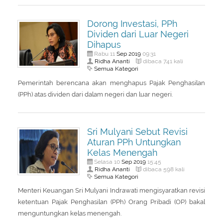
Dorong Investasi, PPh
Dividen dari Luar Negeri
Dihapus
Sep
2019
Rabu 11
09:31
Ridha Ananti
dibaca 741 kali
Semua Kategori
Pemerintah berencana akan menghapus Pajak Penghasilan
(PPh) atas dividen dari dalam negeri dan luar negeri.
Sri Mulyani Sebut Revisi
Aturan PPh Untungkan
Kelas Menengah
Sep
2019
Selasa 10
15:45
Ridha Ananti
dibaca 598 kali
Semua Kategori
Menteri Keuangan Sri Mulyani Indrawati mengisyaratkan revisi
ketentuan Pajak Penghasilan (PPh) Orang Pribadi (OP) bakal
menguntungkan kelas menengah.