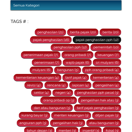
Semua Kategori
TAGS # :
penghasilan (21)
berita pajak (20)
berita (20)
pajak penghasilan (16)
pajak penghasilan pph (12)
penghasilan pph (12)
pemerintah (10)
penerimaan pajak (7)
orang pribadi (7)
keuangan (7)
penerimaan (7)
wajib pajak (6)
sri mulyani (6)
mulyani (6)
bangunan (5)
pph orang pribadi (4)
kementerian keuangan (4)
tarif pajak (4)
kementerian (4)
revisi (4)
rencana (4)
lapisan (4)
pengalihan (4)
sektor (4)
negeri (4)
penghasilan pph pasal (3)
orang pribadi op (3)
pengalihan hak atas (3)
dan atau bangunan (3)
tarif pajak penghasilan (3)
kurang bayar (3)
menteri keuangan (3)
ditjen pajak (3)
angsuran pph (3)
pengalihan hak (3)
atau bangunan (3)
tahun depan (3)
menteri (3)
insentif (3)
fiskal (3)