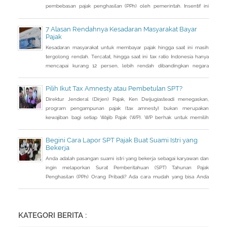
pembebasan pajak penghasilan (PPh) oleh pemerintah. Insentif ini
dapat diperoleh jika pemohon melakukan balik nama atas harta
berupa saham dan harta tidak bergerak, seperti tanah dan bangunan.
7 Alasan Rendahnya Kesadaran Masyarakat Bayar
Pajak
Kesadaran masyarakat untuk membayar pajak hingga saat ini masih
tergolong rendah. Tercatat, hingga saat ini tax ratio Indonesia hanya
mencapai kurang 12 persen, lebih rendah dibandingkan negara
tetangga seperti Singapura dan Malaysia.
Pilih Ikut Tax Amnesty atau Pembetulan SPT?
Direktur Jenderal (Dirjen) Pajak, Ken Dwijugiasteadi menegaskan,
program pengampunan pajak (tax amnesty) bukan merupakan
kewajiban bagi setiap Wajib Pajak (WP). WP berhak untuk memilih
pembetulan Surat Pemberitahuan (SPT) Tahunan Pajak Penghasilan
(PPh) dengan aturan main yang berbeda, salah satunya mengenai
Begini Cara Lapor SPT Pajak Buat Suami Istri yang
pengusutan nilai wajar harta.
Bekerja
Anda adalah pasangan suami istri yang bekerja sebagai karyawan dan
ingin melaporkan Surat Pemberitahuan (SPT) Tahunan Pajak
Penghasilan (PPh) Orang Pribadi? Ada cara mudah yang bisa Anda
lakukan. Saat berbincang dengan Liputan6.com di Jakarta, Rabu
(30/3/2016), Kepala Kantor Pelayanan Pajak (KPP) Pratama Tanah
Abang Dua, Dwi Astuti memberikan langkahnya. Jika status Anda dan
suami atau istri
KATEGORI BERITA :