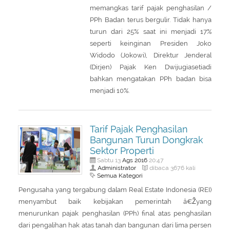
memangkas tarif pajak penghasilan /
PPh Badan terus bergulir. Tidak hanya
turun dari 25% saat ini menjadi 17%
seperti keinginan Presiden Joko
Widodo (Jokowi), Direktur Jenderal
(Dirjen) Pajak Ken Dwijugiasetiadi
bahkan mengatakan PPh badan bisa
menjadi 10%.
Tarif Pajak Penghasilan
Bangunan Turun Dongkrak
Sektor Properti
Ags
2016
Sabtu 13
20:47
Administrator
dibaca 3676 kali
Semua Kategori
Pengusaha yang tergabung dalam Real Estate Indonesia (REI)
menyambut baik kebijakan pemerintah â€Žyang
menurunkan pajak penghasilan (PPh) final atas penghasilan
dari pengalihan hak atas tanah dan bangunan dari lima persen