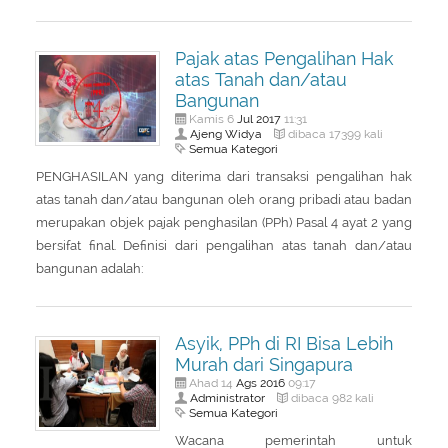
Pajak atas Pengalihan Hak
atas Tanah dan/atau
Bangunan
Jul
2017
Kamis 6
11:31
Ajeng Widya
dibaca 17399 kali
Semua Kategori
PENGHASILAN yang diterima dari transaksi pengalihan hak
atas tanah dan/atau bangunan oleh orang pribadi atau badan
merupakan objek pajak penghasilan (PPh) Pasal 4 ayat 2 yang
bersifat final. Definisi dari pengalihan atas tanah dan/atau
bangunan adalah:
Asyik, PPh di RI Bisa Lebih
Murah dari Singapura
Ags
2016
Ahad 14
09:17
Administrator
dibaca 982 kali
Semua Kategori
Wacana pemerintah untuk