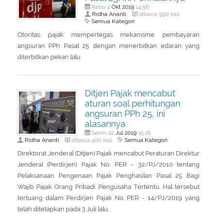
Okt
2019
Rabu 2
14:56
Ridha Ananti
dibaca 990 kali
Semua Kategori
Otoritas pajak mempertegas mekanisme pembayaran
angsuran PPh Pasal 25 dengan menerbitkan edaran yang
diterbitkan pekan lalu.
Ditjen Pajak mencabut
aturan soal perhitungan
angsuran PPh 25, ini
alasannya
Jul
2019
Senin 22
15:16
Ridha Ananti
Semua Kategori
dibaca 400 kali
Direktorat Jenderal (Ditjen) Pajak mencabut Peraturan Direktur
Jenderal (Perdirjen) Pajak No. PER - 32/PJ/2010 tentang
Pelaksanaan Pengenaan Pajak Penghasilan Pasal 25 Bagi
Wajib Pajak Orang Pribadi Pengusaha Tertentu. Hal tersebut
tertuang dalam Perdirjen Pajak No. PER - 14/PJ/2019 yang
telah ditetapkan pada 3 Juli lalu.