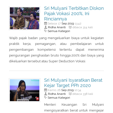
Sri Mulyani Terbitkan Diskon
Pajak Vokasi 200%, Ini
Rinciannya
Sep
2019
Selasa 17
13:42
Ridha Ananti
dibaca 314 kali
Semua Kategori
Wajib pajak badan yang mengeluarkan biaya untuk kegiatan
praktik kerja, pemagangan, atau pembelajaran untuk
pengembangan kompetensi tertentu dapat menerima
pengurangan penghasilan bruto hingga 200% dari biaya yang
dikeluarkan tersebut atau Super Deduction Vokasi.
Sri Mulyani Isyaratkan Berat
Kejar Target PPh 2020
Sep
2019
Kamis 26
10:34
Ridha Ananti
dibaca 338 kali
Semua Kategori
Menteri Keuangan Sri Mulyani
mengisyaratkan berat untuk mengejar