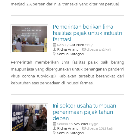
menjadi 2,5 persen dari nilai transaksi yang diterima penjual.
Pemerintah berikan lima
fasilitas pajak untuk industri
farmasi
Okt
2020
Rabu 7
11:47
Ridha Ananti
dibaca 432 kali
Semua Kategori
Pemerintah memberikan lima fasilitas pajak baik barang
maupun jasa yang dipergunakan untuk penanganan pandemi
virus corona (Covid-19). Kebijakan tersebut berangkat dari
kebutuhan atas pengadaan di industri farmasi.
Ini sektor usaha tumpuan
penerimaan pajak tahun
depan
Nov
2021
Selasa 16
09:52
Ridha Ananti
dibaca 2612 kali
Semua Kategori