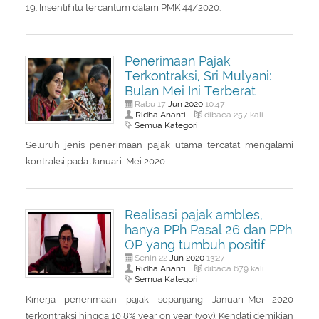
19. Insentif itu tercantum dalam PMK 44/2020.
Penerimaan Pajak
Terkontraksi, Sri Mulyani:
Bulan Mei Ini Terberat
Jun
2020
Rabu 17
10:47
Ridha Ananti
dibaca 257 kali
Semua Kategori
Seluruh jenis penerimaan pajak utama tercatat mengalami
kontraksi pada Januari-Mei 2020.
Realisasi pajak ambles,
hanya PPh Pasal 26 dan PPh
OP yang tumbuh positif
Jun
2020
Senin 22
13:27
Ridha Ananti
dibaca 679 kali
Semua Kategori
Kinerja penerimaan pajak sepanjang Januari-Mei 2020
terkontraksi hingga 10,8% year on year (yoy). Kendati demikian