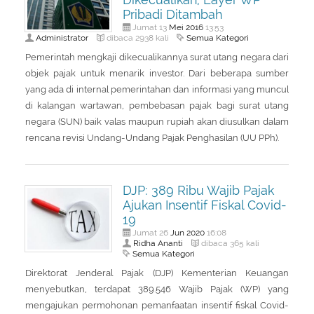
Pribadi Ditambah
Mei
2016
Jumat 13
13:53
Administrator
Semua Kategori
dibaca 2938 kali
Pemerintah mengkaji dikecualikannya surat utang negara dari
objek pajak untuk menarik investor. Dari beberapa sumber
yang ada di internal pemerintahan dan informasi yang muncul
di kalangan wartawan, pembebasan pajak bagi surat utang
negara (SUN) baik valas maupun rupiah akan diusulkan dalam
rencana revisi Undang-Undang Pajak Penghasilan (UU PPh).
DJP: 389 Ribu Wajib Pajak
Ajukan Insentif Fiskal Covid-
19
Jun
2020
Jumat 26
16:08
Ridha Ananti
dibaca 365 kali
Semua Kategori
Direktorat Jenderal Pajak (DJP) Kementerian Keuangan
menyebutkan, terdapat 389.546 Wajib Pajak (WP) yang
mengajukan permohonan pemanfaatan insentif fiskal Covid-