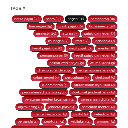
TAGS # :
berita pajak (20)
berita (20)
negeri (20)
pemerintah (16)
luar negeri (15)
wajib pajak (10)
tax amnesty (10)
amnesty (10)
aturan (9)
pajak luar negeri (7)
keuangan (7)
kredit (7)
indonesia (7)
kredit pajak luar (6)
kredit pajak (6)
menteri (6)
pengampunan (6)
kredit pajak luar negeri (5)
aturan kredit pajak (5)
aturan kredit (5)
direktorat jenderal (5)
pengampunan pajak (5)
dalam negeri (5)
perusahaan (5)
direktorat (5)
e-commerce (5)
aturan kredit pajak luar (4)
perusahaan digital asing (4)
direktorat jenderal pajak (4)
peraturan menteri keuangan (4)
perusahaan digital (4)
digital asing (4)
jenderal pajak (4)
peraturan menteri (4)
menteri keuangan (4)
digital (4)
ketentuan (4)
berganda (4)
peraturan (4)
kebijakan (4)
program (4)