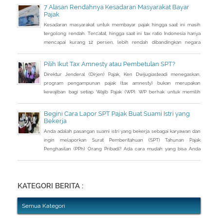
berupa saham dan harta tidak bergerak, seperti tanah dan bangunan.
7 Alasan Rendahnya Kesadaran Masyarakat Bayar
Pajak
Kesadaran masyarakat untuk membayar pajak hingga saat ini masih
tergolong rendah. Tercatat, hingga saat ini tax ratio Indonesia hanya
mencapai kurang 12 persen, lebih rendah dibandingkan negara
tetangga seperti Singapura dan Malaysia.
Pilih Ikut Tax Amnesty atau Pembetulan SPT?
Direktur Jenderal (Dirjen) Pajak, Ken Dwijugiasteadi menegaskan,
program pengampunan pajak (tax amnesty) bukan merupakan
kewajiban bagi setiap Wajib Pajak (WP). WP berhak untuk memilih
pembetulan Surat Pemberitahuan (SPT) Tahunan Pajak Penghasilan
(PPh) dengan aturan main yang berbeda, salah satunya mengenai
Begini Cara Lapor SPT Pajak Buat Suami Istri yang
pengusutan nilai wajar harta.
Bekerja
Anda adalah pasangan suami istri yang bekerja sebagai karyawan dan
ingin melaporkan Surat Pemberitahuan (SPT) Tahunan Pajak
Penghasilan (PPh) Orang Pribadi? Ada cara mudah yang bisa Anda
lakukan. Saat berbincang dengan Liputan6.com di Jakarta, Rabu
(30/3/2016), Kepala Kantor Pelayanan Pajak (KPP) Pratama Tanah
Abang Dua, Dwi Astuti memberikan langkahnya. Jika status Anda dan
suami atau istri
KATEGORI BERITA :
Semua Kategori