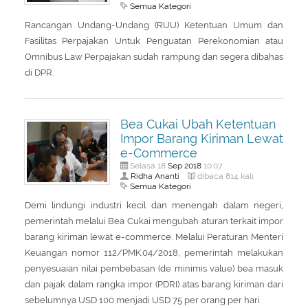
Semua Kategori
Rancangan Undang-Undang (RUU) Ketentuan Umum dan
Fasilitas Perpajakan Untuk Penguatan Perekonomian atau
Omnibus Law Perpajakan sudah rampung dan segera dibahas
di DPR.
Bea Cukai Ubah Ketentuan
Impor Barang Kiriman Lewat
e-Commerce
Sep
2018
Selasa 18
10:07
Ridha Ananti
dibaca 814 kali
Semua Kategori
Demi lindungi industri kecil dan menengah dalam negeri,
pemerintah melalui Bea Cukai mengubah aturan terkait impor
barang kiriman lewat e-commerce. Melalui Peraturan Menteri
Keuangan nomor 112/PMK.04/2018, pemerintah melakukan
penyesuaian nilai pembebasan (de minimis value) bea masuk
dan pajak dalam rangka impor (PDRI) atas barang kiriman dari
sebelumnya USD 100 menjadi USD 75 per orang per hari.