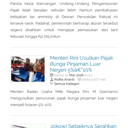
Panitia Kerja Rancangan Undang-Undang Pengampunan
Pajak telah berjalan sebulan lebih. Namun pembahasan
kebijakan tax amnesty di Dewan Perwakilan Rakyat ini
terseok-seok. Padahal, pemerintah berharap aturan tersebut
segera disahkan untuk mengejar pemasukan dari tarif
tebusan hingga Rp 165 triliun.
Menteri Rini Usulkan Pajak
Bunga Pinjaman Luar
Negeri 5%â€”10%
Mar
2018
Kamis 22
10:07
Ridha Ananti
dibaca 677 kali
Semua Kategori
Menteri Badan Usaha Milik Negara Rini M. Soemarno
mengusulkan penurunan pajak bunga pinjaman luar negeri
menjadi kisaran 5%-10%.
Jokowi Sebaiknya Serahkan