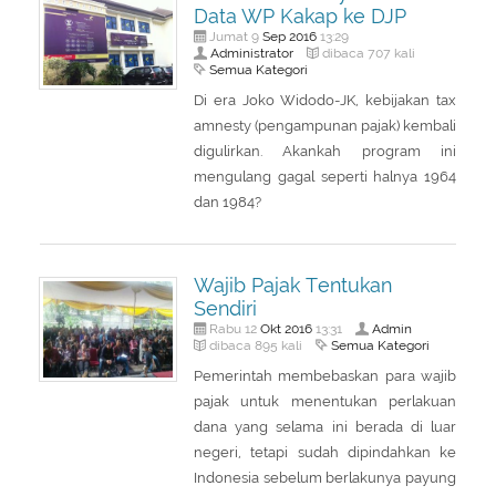
Data WP Kakap ke DJP
Sep
2016
Jumat 9
13:29
Administrator
dibaca 707 kali
Semua Kategori
Di era Joko Widodo-JK, kebijakan tax
amnesty (pengampunan pajak) kembali
digulirkan. Akankah program ini
mengulang gagal seperti halnya 1964
dan 1984?
Wajib Pajak Tentukan
Sendiri
Okt
2016
Admin
Rabu 12
13:31
Semua Kategori
dibaca 895 kali
Pemerintah membebaskan para wajib
pajak untuk menentukan perlakuan
dana yang selama ini berada di luar
negeri, tetapi sudah dipindahkan ke
Indonesia sebelum berlakunya payung