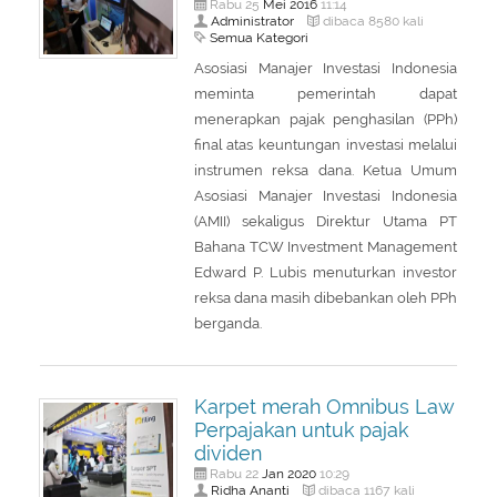
Mei
2016
Rabu 25
11:14
Administrator
dibaca 8580 kali
Semua Kategori
Asosiasi Manajer Investasi Indonesia
meminta pemerintah dapat
menerapkan pajak penghasilan (PPh)
final atas keuntungan investasi melalui
instrumen reksa dana. Ketua Umum
Asosiasi Manajer Investasi Indonesia
(AMII) sekaligus Direktur Utama PT
Bahana TCW Investment Management
Edward P. Lubis menuturkan investor
reksa dana masih dibebankan oleh PPh
berganda.
Karpet merah Omnibus Law
Perpajakan untuk pajak
dividen
Jan
2020
Rabu 22
10:29
Ridha Ananti
dibaca 1167 kali