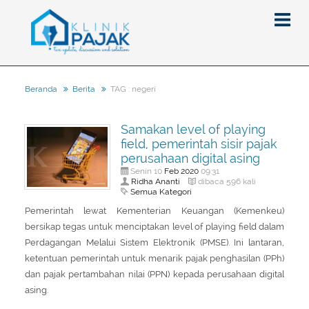
TAG : negeri
Beranda
Berita
Berita
Samakan level of playing
Artikel
field, pemerintah sisir pajak
Pajak
perusahaan digital asing
Feb
2020
Senin 10
09:31
Peraturan
Pengantar
Ridha Ananti
dibaca 596 kali
Semua Kategori
SPT
Pajak Penghasilan (PPh)
PPh
Pemerintah lewat Kementerian Keuangan (Kemenkeu)
Event
Pajak Pertambahan Nilai (PPN)
PPN
SPT Masa
bersikap tegas untuk menciptakan level of playing field dalam
Perdagangan Melalui Sistem Elektronik (PMSE). Ini lantaran,
Gallery
Administrasi Perpajakan
KUP
SPT Tahunan
ketentuan pemerintah untuk menarik pajak penghasilan (PPh)
Tax Amnesty
Penghitungan Pajak
Update Aturan Pajak
Formulir Pajak
dan pajak pertambahan nilai (PPN) kepada perusahaan digital
asing.
Beranda
Aturan Pajak Lainnya
Pengampunan Pajak