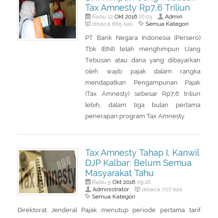
Tax Amnesty Rp7,6 Triliun
Okt
2016
Admin
Rabu 12
16:03
Semua Kategori
dibaca 865 kali
PT Bank Negara Indonesia (Persero)
Tbk (BNI) telah menghimpun Uang
Tebusan atau dana yang dibayarkan
oleh wajib pajak dalam rangka
mendapatkan Pengampunan Pajak
(Tax Amnesty) sebesar Rp7,6 triliun
lebih, dalam tiga bulan pertama
penerapan program Tax Amnesty.
Tax Amnesty Tahap I, Kanwil
DJP Kalbar: Belum Semua
Masyarakat Tahu
Okt
2016
Rabu 5
09:16
Administrator
dibaca 707 kali
Semua Kategori
Direktorat Jenderal Pajak menutup periode pertama tarif