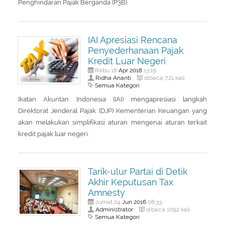
Penghindaran Pajak Berganda (P3B).
IAI Apresiasi Rencana
Penyederhanaan Pajak
Kredit Luar Negeri
Apr
2018
Rabu 18
13:19
Ridha Ananti
dibaca 721 kali
Semua Kategori
Ikatan Akuntan Indonesia (IAI) mengapresiasi langkah
Direktorat Jenderal Pajak (DJP) Kementerian Keuangan yang
akan melakukan simplifikasi aturan mengenai aturan terkait
kredit pajak luar negeri.
Tarik-ulur Partai di Detik
Akhir Keputusan Tax
Amnesty
Jun
2016
Jumat 24
08:33
Administrator
dibaca 1092 kali
Semua Kategori