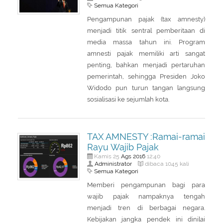
Semua Kategori
Pengampunan pajak (tax amnesty)
menjadi titik sentral pemberitaan di
media massa tahun ini. Program
amnesti pajak memiliki arti sangat
penting, bahkan menjadi pertaruhan
pemerintah, sehingga Presiden Joko
Widodo pun turun tangan langsung
sosialisasi ke sejumlah kota.
TAX AMNESTY :Ramai-ramai
Rayu Wajib Pajak
Ags
2016
Kamis 25
12:40
Administrator
dibaca 1045 kali
Semua Kategori
Memberi pengampunan bagi para
wajib pajak nampaknya tengah
menjadi tren di berbagai negara.
Kebijakan jangka pendek ini dinilai