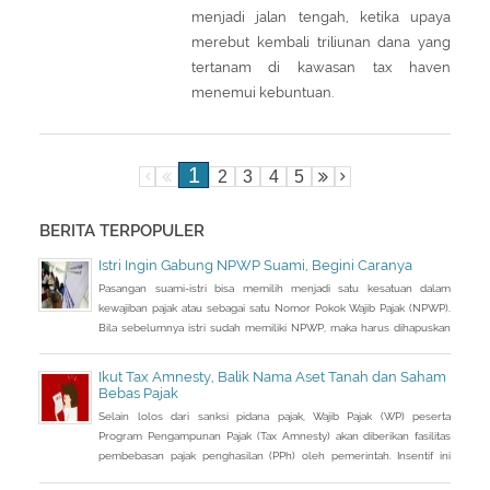
menjadi jalan tengah, ketika upaya
merebut kembali triliunan dana yang
tertanam di kawasan tax haven
menemui kebuntuan.
1
2
3
4
5
BERITA TERPOPULER
Istri Ingin Gabung NPWP Suami, Begini Caranya
Pasangan suami-istri bisa memilih menjadi satu kesatuan dalam
kewajiban pajak atau sebagai satu Nomor Pokok Wajib Pajak (NPWP).
Bila sebelumnya istri sudah memiliki NPWP, maka harus dihapuskan
dan dialihkan ke suami. Bagaimana caranya?
Ikut Tax Amnesty, Balik Nama Aset Tanah dan Saham
Bebas Pajak
Selain lolos dari sanksi pidana pajak, Wajib Pajak (WP) peserta
Program Pengampunan Pajak (Tax Amnesty) akan diberikan fasilitas
pembebasan pajak penghasilan (PPh) oleh pemerintah. Insentif ini
dapat diperoleh jika pemohon melakukan balik nama atas harta