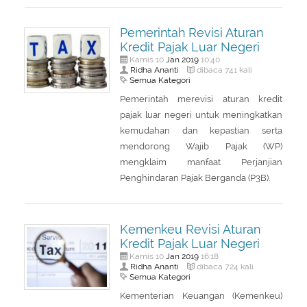
About Us
Peraturan Pengampunan Pajak
Pemerintah Revisi Aturan
Q & A Pajak
Infografis Pengampunan Pajak
Kredit Pajak Luar Negeri
Kontak Kami
Jan
2019
Kamis 10
10:40
Ridha Ananti
dibaca 741 kali
Semua Kategori
Sitemap
Pemerintah merevisi aturan kredit
pajak luar negeri untuk meningkatkan
kemudahan dan kepastian serta
mendorong Wajib Pajak (WP)
mengklaim manfaat Perjanjian
Penghindaran Pajak Berganda (P3B).
Kemenkeu Revisi Aturan
Kredit Pajak Luar Negeri
Jan
2019
Kamis 10
16:18
Ridha Ananti
dibaca 724 kali
Semua Kategori
Kementerian Keuangan (Kemenkeu)