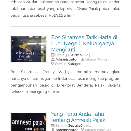
tebusan 2% dari Kalimantan Barat sebesar Rp463,01 miliar dari
total harta dan aset yang dilaporkan Wajib Pajak pribadi atau
badan usaha sebesar Rp23,22 triliun.
Bos Sinarmas Tarik Harta di
Luar Negeri, Keluarganya
Mengikuti
Okt
2016
Senin 3
08:13
Administrator
dibaca 793 kali
Semua Kategori
Bos Sinarmas, Franky Widjaja, memilih memulangkan
hartanya di luar negeri ke Indonesia, usai mengikuti program
pengampunan pajak di Direktorat Jenderal Pajak, Jakarta
Selatan, Jumat (30/9/2016).
Yang Perlu Anda Tahu
tentang Amnesti Pajak
Sep
2016
Senin 5
13:51
Administrator
dibaca 2062 kali