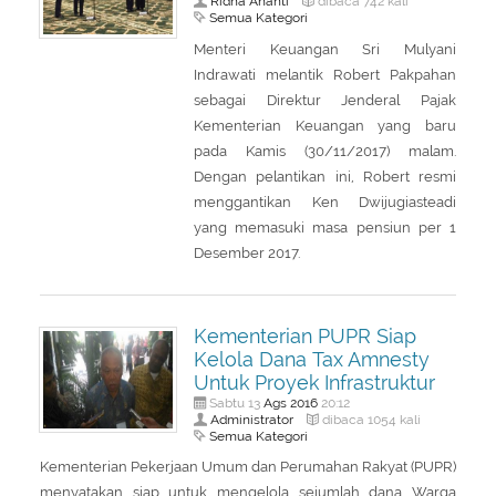
Ridha Ananti
dibaca 742 kali
Semua Kategori
Menteri Keuangan Sri Mulyani
Indrawati melantik Robert Pakpahan
sebagai Direktur Jenderal Pajak
Kementerian Keuangan yang baru
pada Kamis (30/11/2017) malam.
Dengan pelantikan ini, Robert resmi
menggantikan Ken Dwijugiasteadi
yang memasuki masa pensiun per 1
Desember 2017.
Kementerian PUPR Siap
Kelola Dana Tax Amnesty
Untuk Proyek Infrastruktur
Ags
2016
Sabtu 13
20:12
Administrator
dibaca 1054 kali
Semua Kategori
Kementerian Pekerjaan Umum dan Perumahan Rakyat (PUPR)
menyatakan siap untuk mengelola sejumlah dana Warga