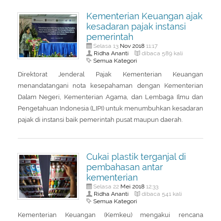
Kementerian Keuangan ajak
kesadaran pajak instansi
pemerintah
Nov
2018
Selasa 13
11:17
Ridha Ananti
dibaca 589 kali
Semua Kategori
Direktorat Jenderal Pajak Kementerian Keuangan
menandatangani nota kesepahaman dengan Kementerian
Dalam Negeri, Kementerian Agama, dan Lembaga Ilmu dan
Pengetahuan Indonesia (LIPI) untuk menumbuhkan kesadaran
pajak di instansi baik pemerintah pusat maupun daerah.
Cukai plastik terganjal di
pembahasan antar
kementerian
Mei
2018
Selasa 22
12:33
Ridha Ananti
dibaca 541 kali
Semua Kategori
Kementerian Keuangan (Kemkeu) mengakui rencana