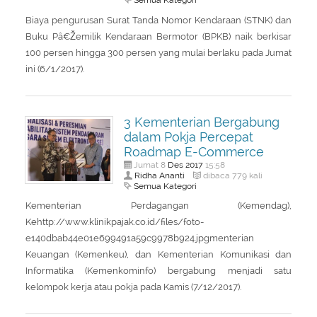
Semua Kategori
Biaya pengurusan Surat Tanda Nomor Kendaraan (STNK) dan
Buku Pâ€Žemilik Kendaraan Bermotor (BPKB) naik berkisar
100 persen hingga 300 persen yang mulai berlaku pada Jumat
ini (6/1/2017).
3 Kementerian Bergabung
dalam Pokja Percepat
Roadmap E-Commerce
Des
2017
Jumat 8
15:58
Ridha Ananti
dibaca 779 kali
Semua Kategori
Kementerian Perdagangan (Kemendag),
Kehttp://www.klinikpajak.co.id/files/foto-
e140dbab44e01e699491a59c9978b924.jpgmenterian
Keuangan (Kemenkeu), dan Kementerian Komunikasi dan
Informatika (Kemenkominfo) bergabung menjadi satu
kelompok kerja atau pokja pada Kamis (7/12/2017).