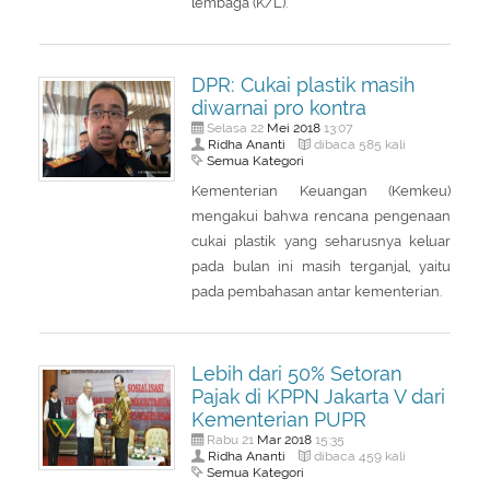
lembaga (K/L).
DPR: Cukai plastik masih
diwarnai pro kontra
Mei
2018
Selasa 22
13:07
Ridha Ananti
dibaca 585 kali
Semua Kategori
Kementerian Keuangan (Kemkeu)
mengakui bahwa rencana pengenaan
cukai plastik yang seharusnya keluar
pada bulan ini masih terganjal, yaitu
pada pembahasan antar kementerian.
Lebih dari 50% Setoran
Pajak di KPPN Jakarta V dari
Kementerian PUPR
Mar
2018
Rabu 21
15:35
Ridha Ananti
dibaca 459 kali
Semua Kategori