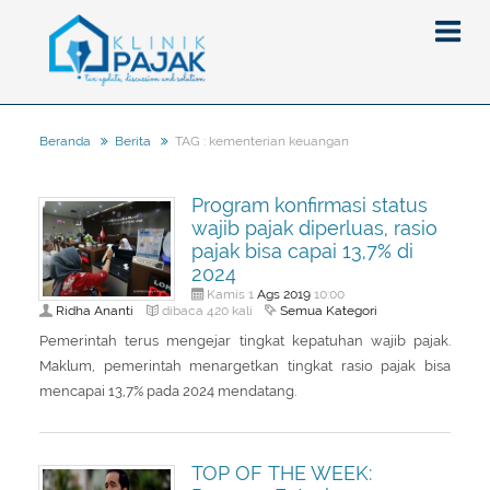
TAG : kementerian keuangan
Beranda
Berita
Berita
Program konfirmasi status
Artikel
wajib pajak diperluas, rasio
Pajak
pajak bisa capai 13,7% di
2024
Peraturan
Pengantar
Ags
2019
Kamis 1
10:00
Ridha Ananti
Semua Kategori
dibaca 420 kali
SPT
Pajak Penghasilan (PPh)
PPh
Pemerintah terus mengejar tingkat kepatuhan wajib pajak.
Event
Pajak Pertambahan Nilai (PPN)
PPN
SPT Masa
Maklum, pemerintah menargetkan tingkat rasio pajak bisa
mencapai 13,7% pada 2024 mendatang.
Gallery
Administrasi Perpajakan
KUP
SPT Tahunan
Tax Amnesty
Penghitungan Pajak
Update Aturan Pajak
Formulir Pajak
TOP OF THE WEEK:
Beranda
Aturan Pajak Lainnya
Pengampunan Pajak