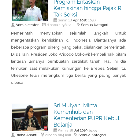
Program Entaskan
About Us
Peraturan Pengampunan Pajak
Kemiskinan hingga Pajak RI
Tak Seksi
Q & A Pajak
Infografis Pengampunan Pajak
Apr
2016
Senin 18
10:53
Administrator
Semua Kategori
dibaca 1296 kali
Kontak Kami
Pemerintah menyiapkan sejumlah langkah untuk
Sitemap
mengentaskan kemiskinan di Indonesia. Diantaranya ada
beberapa program sinergi yang bakal dijalankan pemerintah.
Di sisi lain, Presiden Joko Widodo (Jokowi) kembali naik pitam
lantaran lamanya pembuatan sertifikat tanah. Hal ini dia
temukan saat melakukan kunjungan ke Brebes. Selain itu,
Okezone telah merangkum tiga berita yang paling banyak
dibaca
Sri Mulyani Minta
Kemenhub dan
Kementerian PUPR Kebut
Belanja
Jul
2019
Kamis 18
15:55
Ridha Ananti
Semua Kategori
dibaca 604 kali