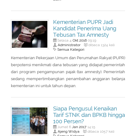
Kementerian PUPR Jadi
Kandidat Penerima Uang
Tebusan Tax Amnesty
Okt
2016
Selasa 4
09:19
Administrator
dibaca 1324 kali
Semua Kategori
Kementerian Pekerjaan Umum dan Perumahan Rakyat (PUPR)
berpotensi menikmati dana tebusan yang didapat pemerintah
dari program pengampunan pajak (tax amnesty). Pemerintah
sedang mempertimbangkan penambahan anggaran belanja
kementerian ini untuk tahun depan.
Siapa Pengusul Kenaikan
Tarif STNK dan BPKB hingga
100 Persen?
Jan
2017
Jumat 6
14:15
Ajeng Widya
dibaca 1057 kali