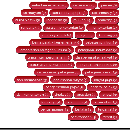
antar kementerian (6)
kemenkeu (6)
persen (6)
sri mulyani (5)
kementerian pupr (5)
tax amnesty (5)
cukai plastik (5)
indonesia (5)
mulyani (5)
amnesty (5)
rencana (5)
pajak - kementerian (4)
- kementerian (4)
kantong plastik (4)
rakyat (4)
kantong (4)
berita pajak - kementerian (3)
sebesar rp triliun (3)
kementerian pekerjaan umum (3)
pekerjaan umum dan (3)
umum dan perumahan (3)
dan perumahan rakyat (3)
perumahan rakyat pupr (3)
keuangan kemenkeu (3)
kementerian pekerjaan (3)
pekerjaan umum (3)
dan perumahan (3)
perumahan rakyat (3)
rakyat pupr (3)
pengampunan pajak (3)
jenderal pajak (3)
dari kementerian (3)
tingkat (3)
presiden (3)
jokowi (3)
lembaga (3)
pekerjaan (3)
perumahan (3)
pengampunan (3)
berlaku (3)
terganjal (3)
pembahasan (3)
robert (3)