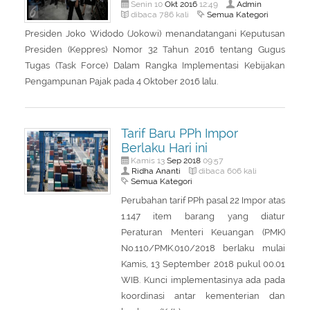
Okt
2016
Admin
Senin 10
12:49
Semua Kategori
dibaca 786 kali
Presiden Joko Widodo (Jokowi) menandatangani Keputusan
Presiden (Keppres) Nomor 32 Tahun 2016 tentang Gugus
Tugas (Task Force) Dalam Rangka Implementasi Kebijakan
Pengampunan Pajak pada 4 Oktober 2016 lalu.
Tarif Baru PPh Impor
Berlaku Hari ini
Sep
2018
Kamis 13
09:57
Ridha Ananti
dibaca 606 kali
Semua Kategori
Perubahan tarif PPh pasal 22 Impor atas
1.147 item barang yang diatur
Peraturan Menteri Keuangan (PMK)
No.110/PMK.010/2018 berlaku mulai
Kamis, 13 September 2018 pukul 00.01
WIB. Kunci implementasinya ada pada
koordinasi antar kementerian dan