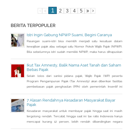
1
2
3
4
5
BERITA TERPOPULER
Istri Ingin Gabung NPWP Suami, Begini Caranya
Pasangan suami-istri bisa memilih menjadi satu kesatuan dalam
kewajiban pajak atau sebagai satu Nomor Pokok Wajib Pajak (NPWP).
Bila sebelumnya istri sudah memiliki NPWP, maka harus dihapuskan
dan dialihkan ke suami. Bagaimana caranya?
Ikut Tax Amnesty, Balik Nama Aset Tanah dan Saham
Bebas Pajak
Selain lolos dari sanksi pidana pajak, Wajib Pajak (WP) peserta
Program Pengampunan Pajak (Tax Amnesty) akan diberikan fasilitas
pembebasan pajak penghasilan (PPh) oleh pemerintah. Insentif ini
dapat diperoleh jika pemohon melakukan balik nama atas harta
berupa saham dan harta tidak bergerak, seperti tanah dan bangunan.
7 Alasan Rendahnya Kesadaran Masyarakat Bayar
Pajak
Kesadaran masyarakat untuk membayar pajak hingga saat ini masih
tergolong rendah. Tercatat, hingga saat ini tax ratio Indonesia hanya
mencapai kurang 12 persen, lebih rendah dibandingkan negara
tetangga seperti Singapura dan Malaysia.