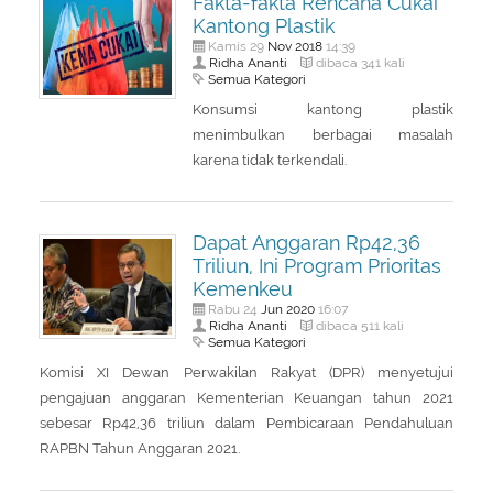
Fakta-fakta Rencana Cukai
Kantong Plastik
Nov
2018
Kamis 29
14:39
Ridha Ananti
dibaca 341 kali
Semua Kategori
Konsumsi kantong plastik
menimbulkan berbagai masalah
karena tidak terkendali.
Dapat Anggaran Rp42,36
Triliun, Ini Program Prioritas
Kemenkeu
Jun
2020
Rabu 24
16:07
Ridha Ananti
dibaca 511 kali
Semua Kategori
Komisi XI Dewan Perwakilan Rakyat (DPR) menyetujui
pengajuan anggaran Kementerian Keuangan tahun 2021
sebesar Rp42,36 triliun dalam Pembicaraan Pendahuluan
RAPBN Tahun Anggaran 2021.