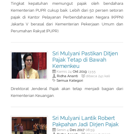
Tingkat kepatuhan memungut pajak oleh bendahara
Kementerian PUPR cukup baik. Lebih dari 50 persen setoran
pajak di Kantor Pelayanan Perbendaharaan Negara (KPPN)
Jakarta V berasal dari Kementerian Pekerjaan Umum dan
Perumahan Rakyat (PUPR).
Sri Mulyani Pastikan Ditjen
Pajak Tetap di Bawah
Kemenkeu
Okt
2019
Kamis 24
13:55
Ridha Ananti
dibaca 241 kali
Semua Kategori
Direktorat Jenderal Pajak akan tetap menjadi bagian dari
Kementerian Keuangan.
Sri Mulyani Lantik Robert
Pakpahan Jadi Dirjen Pajak
Des
2017
Senin 4
08:59