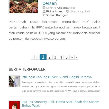
persen
Ags
2019
Senin 5
16:11
Ridha Ananti
dibaca 441 kali
Semua Kategori
Pemerintah Rusia berencana menaikkan tarif pajak
pertambahan nilai (PPN) untuk komoditas minyak kelapa sawit
atau crude palm oil (CPO) yang masuk dari Indonesia sebesar
20 persen, dari sebelumnya 10 persen.
1
2
3
4
5
BERITA TERPOPULER
Istri Ingin Gabung NPWP Suami, Begini Caranya
Pasangan suami-istri bisa memilih menjadi satu kesatuan dalam
kewajiban pajak atau sebagai satu Nomor Pokok Wajib Pajak (NPWP).
Bila sebelumnya istri sudah memiliki NPWP, maka harus dihapuskan
dan dialihkan ke suami. Bagaimana caranya?
Ikut Tax Amnesty, Balik Nama Aset Tanah dan Saham
Bebas Pajak