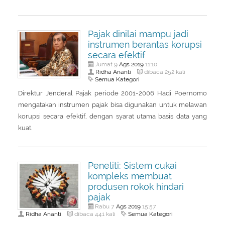
Pajak dinilai mampu jadi
instrumen berantas korupsi
secara efektif
Ags
2019
Jumat 9
11:10
Ridha Ananti
dibaca 252 kali
Semua Kategori
Direktur Jenderal Pajak periode 2001-2006 Hadi Poernomo
mengatakan instrumen pajak bisa digunakan untuk melawan
korupsi secara efektif, dengan syarat utama basis data yang
kuat.
Peneliti: Sistem cukai
kompleks membuat
produsen rokok hindari
pajak
Ags
2019
Rabu 7
15:57
Ridha Ananti
Semua Kategori
dibaca 441 kali