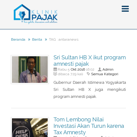
TAG : antaranews
Beranda
Berita
Berita
Sri Sultan HB X ikut program
Artikel
amnesti pajak
Pajak
Okt
2016
Admin
Rabu 5
16:02
Semua Kategori
dibaca 729 kali
Peraturan
Pengantar
Gubernur Daerah Istimewa Yogyakarta
Sri Sultan HB X juga mengikuti
SPT
Pajak Penghasilan (PPh)
PPh
program amnesti pajak.
Event
Pajak Pertambahan Nilai (PPN)
PPN
SPT Masa
Gallery
Administrasi Perpajakan
KUP
SPT Tahunan
Tom Lembong Nilai
Tax Amnesty
Penghitungan Pajak
Update Aturan Pajak
Formulir Pajak
Investasi Akan Turun karena
Tax Amnesty
Beranda
Aturan Pajak Lainnya
Pengampunan Pajak