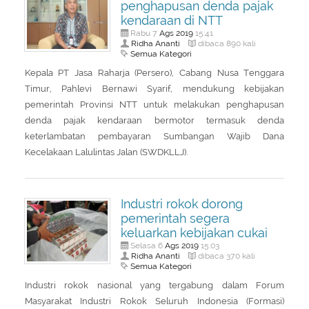
penghapusan denda pajak
kendaraan di NTT
Ags
2019
Rabu 7
15:41
Ridha Ananti
dibaca 890 kali
Semua Kategori
Kepala PT Jasa Raharja (Persero), Cabang Nusa Tenggara
Timur, Pahlevi Bernawi Syarif, mendukung kebijakan
pemerintah Provinsi NTT untuk melakukan penghapusan
denda pajak kendaraan bermotor termasuk denda
keterlambatan pembayaran Sumbangan Wajib Dana
Kecelakaan Lalulintas Jalan (SWDKLLJ).
Industri rokok dorong
pemerintah segera
keluarkan kebijakan cukai
Ags
2019
Selasa 6
15:03
Ridha Ananti
dibaca 370 kali
Semua Kategori
Industri rokok nasional yang tergabung dalam Forum
Masyarakat Industri Rokok Seluruh Indonesia (Formasi)