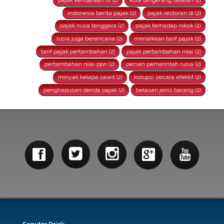
indonesia berita pajak (2)
pajak restoran di (2)
pajak nusa tenggara (2)
pajak terhadap rokok (2)
rusia juga berencana (2)
menaikkan tarif pajak (2)
tarif pajak pertambahan (2)
pajak pertambahan nilai (2)
pertambahan nilai ppn (2)
persen pemerintah rusia (2)
minyak kelapa sawit (2)
korupsi secara efektif (2)
penghapusan denda pajak (2)
belasan jenis barang (2)