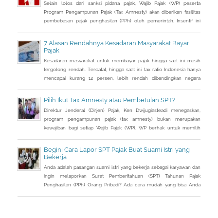
Selain lolos dari sanksi pidana pajak, Wajib Pajak (WP) peserta
Program Pengampunan Pajak (Tax Amnesty) akan diberikan fasilitas
pembebasan pajak penghasilan (PPh) oleh pemerintah. Insentif ini
dapat diperoleh jika pemohon melakukan balik nama atas harta
berupa saham dan harta tidak bergerak, seperti tanah dan bangunan.
7 Alasan Rendahnya Kesadaran Masyarakat Bayar
Pajak
Kesadaran masyarakat untuk membayar pajak hingga saat ini masih
tergolong rendah. Tercatat, hingga saat ini tax ratio Indonesia hanya
mencapai kurang 12 persen, lebih rendah dibandingkan negara
tetangga seperti Singapura dan Malaysia.
Pilih Ikut Tax Amnesty atau Pembetulan SPT?
Direktur Jenderal (Dirjen) Pajak, Ken Dwijugiasteadi menegaskan,
program pengampunan pajak (tax amnesty) bukan merupakan
kewajiban bagi setiap Wajib Pajak (WP). WP berhak untuk memilih
pembetulan Surat Pemberitahuan (SPT) Tahunan Pajak Penghasilan
(PPh) dengan aturan main yang berbeda, salah satunya mengenai
Begini Cara Lapor SPT Pajak Buat Suami Istri yang
pengusutan nilai wajar harta.
Bekerja
Anda adalah pasangan suami istri yang bekerja sebagai karyawan dan
ingin melaporkan Surat Pemberitahuan (SPT) Tahunan Pajak
Penghasilan (PPh) Orang Pribadi? Ada cara mudah yang bisa Anda
lakukan. Saat berbincang dengan Liputan6.com di Jakarta, Rabu
(30/3/2016), Kepala Kantor Pelayanan Pajak (KPP) Pratama Tanah
Abang Dua, Dwi Astuti memberikan langkahnya. Jika status Anda dan