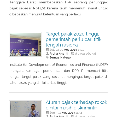
Tenggara Barat, membebaskan HW seorang penunggak
pajak sebesar Rp21,02 karena telah memenuhi syarat untuk
dibebaskan menurut ketentuan yang berlaku.
Target pajak 2020 tinggi,
pemerintah perlu cari titik
tengah rasiona
Ags
2019
Selasa 20
13:42
Ridha Ananti
dibaca 265 kali
Semua Kategori
Institute for Development of Economics and Finance (INDEF)
menyarankan agar pemerintah dan DPR RI mencari titik
tengah target pajak yang rasional mengingat target pajak di
tahun 2020 yang dinilai terlalu tinggi.
Aturan pajak terhadap rokok
dinilai masih diskrimintif
Ags
2019
Senin 12
11:54
Ridha Ananti
dibaca 342 kali