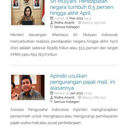
Sri Mulyani: Pendapatan
negara tumbuh 6,5 persen
hingga akhir April
Mei
2021
Jumat 28
09:31
Ridha Ananti
dibaca 492 kali
Semua Kategori
Menteri Keuangan (Menkeu) Sri Mulyani Indrawati
menyebutkan realisasi pendapatan negara hingga akhir April
2021 adalah sebesar Rp585 triliun atau 33,5 persen dari target
APBN yaitu Rp1.743,6 triliun.
Apindo usulkan
pengurangan pajak mall, ini
alasannya
Jan
2021
Selasa 19
10:04
Ridha Ananti
dibaca 285 kali
Semua Kategori
Asosiasi Pengusaha Indonesia (Apindo) mengharapkan
pemerintah untuk menghapus atau mengurangi pembayaran
pajak usaha mall atau pusat perbelanjaan.