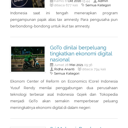
Okt
2016
Admin
Kamis 6
15:44
About Us
Peraturan Pengampunan Pajak
Semua Kategori
dibaca 677 kali
Indonesia saat ini tengah menerapkan program
Q & A Pajak
Infografis Pengampunan Pajak
pengampunan pajak alias tax amnesty. Para pengusaha pun
Kontak Kami
berbondong-bondong untuk ikut tax amnesty.
Sitemap
GoTo dinilai berpeluang
tingkatkan ekonomi digital
nasional
Mei
2021
Jumat 28
09:36
Ridha Ananti
dibaca 794 kali
Semua Kategori
Ekonom Center of Reform on Economics (Core) Indonesia
Yusuf Rendy menilai penggabungan dua perusahaan
teknologi terbesar asal Indonesia Gojek dan Tokopedia
menjadi GoTo akan semakin memperbesar peluang
meningkatnya ekonomi digital di dalam negeri.