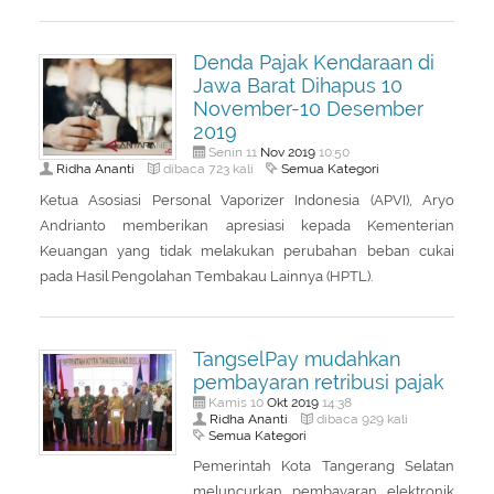
Denda Pajak Kendaraan di
Jawa Barat Dihapus 10
November-10 Desember
2019
Nov
2019
Senin 11
10:50
Ridha Ananti
Semua Kategori
dibaca 723 kali
Ketua Asosiasi Personal Vaporizer Indonesia (APVI), Aryo
Andrianto memberikan apresiasi kepada Kementerian
Keuangan yang tidak melakukan perubahan beban cukai
pada Hasil Pengolahan Tembakau Lainnya (HPTL).
TangselPay mudahkan
pembayaran retribusi pajak
Okt
2019
Kamis 10
14:38
Ridha Ananti
dibaca 929 kali
Semua Kategori
Pemerintah Kota Tangerang Selatan
meluncurkan pembayaran elektronik