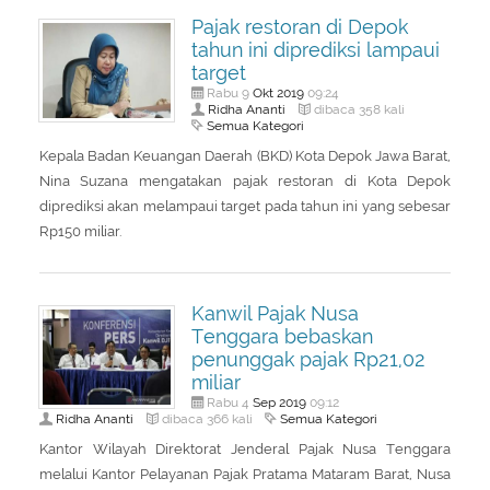
Pajak restoran di Depok
tahun ini diprediksi lampaui
target
Okt
2019
Rabu 9
09:24
Ridha Ananti
dibaca 358 kali
Semua Kategori
Kepala Badan Keuangan Daerah (BKD) Kota Depok Jawa Barat,
Nina Suzana mengatakan pajak restoran di Kota Depok
diprediksi akan melampaui target pada tahun ini yang sebesar
Rp150 miliar.
Kanwil Pajak Nusa
Tenggara bebaskan
penunggak pajak Rp21,02
miliar
Sep
2019
Rabu 4
09:12
Ridha Ananti
Semua Kategori
dibaca 366 kali
Kantor Wilayah Direktorat Jenderal Pajak Nusa Tenggara
melalui Kantor Pelayanan Pajak Pratama Mataram Barat, Nusa