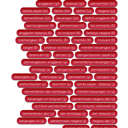
anggaran (32)
belanja (30)
pemerintah (22)
berita pajak (20)
berita (20)
defisit (13)
negara (13)
kementerian (10)
keuangan (10)
defisit anggaran (8)
pemangkasan (8)
penerimaan (7)
tax amnesty (6)
anggaran belanja (6)
sri mulyani (6)
belanja negara (6)
memangkas (6)
amnesty (6)
menteri (6)
mulyani (6)
target (6)
sebesar rp triliun (5)
menteri keuangan (5)
terancam (5)
persen (5)
pengampunan pajak (4)
pemangkasan anggaran (4)
kementerian keuangan (4)
lembaga (4)
pengampunan (4)
pendapatan (4)
dipangkas (4)
mencapai (4)
perubahan (4)
pangkas (4)
pertumbuhan (4)
ekonomi (4)
berita pajak - belanja (3)
kementerian dan lembaga (3)
menteri keuangan sri (3)
keuangan sri mulyani (3)
penerimaan negara dari (3)
rp triliun pemerintah (3)
sri mulyani indrawati (3)
kementerian dan (3)
dan lembaga (3)
dan belanja (3)
keuangan sri (3)
penerimaan negara (3)
negara dari (3)