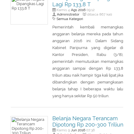
Lagi Rp 133,8 T
Ags
2016
Kamis 4
09:12
Administrator
dibaca 867 kali
Semua Kategori
Pemerintah kembali memangkas
anggaran belanja mereka pada tahun
anggaran 2016 ini. Dalam Sidang
Kabinet Paripurna yang digelar di
Kantor Presiden, Rabu (3/8),
pemerintah memutuskan memangkas
anggaran sampai dengan Rp 133,8
triliun atau naik hampir tiga kali lipat jika
dibandingkan dengan pemangkasan
belanja tahap I beberapa waktu lalu
yang hanya sekitar Rp 50 triliun.
Belanja Negara Terancam
Dipotong Rp 200-300 Triliun
Jun
2016
Kamis 9
07:36