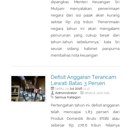
dipangkas. Menteri Keuangan Sri
Mulyani menyatakan, penerimaan
negara dari sisi pajak akan kurang
sekitar Rp 219 triliun. ''Penerimaan
negara tahun ini akan mengalami
penurunan yang cukup besar dari
tahun-tahun sebelumnya,'' kata Sri
seusai sidang kabinet paripurna
membahas nota keuangan
Defisit Anggaran Terancam
Lewati Batas 3 Persen
Jul
2016
Sabtu 23
11:12
Administrator
dibaca 1220 kali
Semua Kategori
Pertengahan tahun ini, defisit anggaran
telah mencapai 1,83 persen dari
Produk Domestik Bruto (PDB) atau
sebesar Rp 276,6 triliun. Nilainya