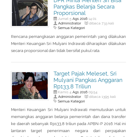
DPR Minta Menteri Sri Bisa
Pangkas Belanja Secara
Proporsional
Ags
2016
Jumat 5
14:01
Administrator
dibaca 733 kali
Semua Kategori
Rencana pemangkasan anggaran pemerintah yang dilakukan
Menteri Keuangan Sri Mulyani Indrawati diharapkan dilakukan
secara proporsional dan tidak bersifat pukul rata.
Target Pajak Meleset, Sri
Mulyani Pangkas Anggaran
Rp133,8 Triliun
Ags
2016
Kamis 4
09:54
Administrator
dibaca 1395 kali
Semua Kategori
Menteri Keuangan Sri Mulyani Indrawati memutuskan untuk
memangkas anggaran belanja pemerintah dan dana transfer
ke daerah sebanyak Rp133,8 triliun pada APBN-P 2016. Hal ini
lantaran target penerimaan negara dari perpajakan