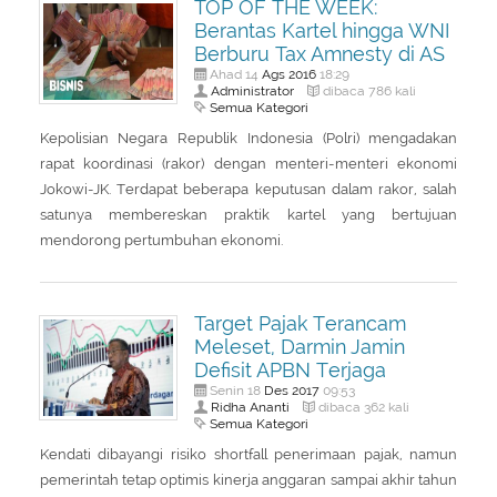
TOP OF THE WEEK:
Berantas Kartel hingga WNI
Berburu Tax Amnesty di AS
Ags
2016
Ahad 14
18:29
Administrator
dibaca 786 kali
Semua Kategori
Kepolisian Negara Republik Indonesia (Polri) mengadakan
rapat koordinasi (rakor) dengan menteri-menteri ekonomi
Jokowi-JK. Terdapat beberapa keputusan dalam rakor, salah
satunya membereskan praktik kartel yang bertujuan
mendorong pertumbuhan ekonomi.
Target Pajak Terancam
Meleset, Darmin Jamin
Defisit APBN Terjaga
Des
2017
Senin 18
09:53
Ridha Ananti
dibaca 362 kali
Semua Kategori
Kendati dibayangi risiko shortfall penerimaan pajak, namun
pemerintah tetap optimis kinerja anggaran sampai akhir tahun