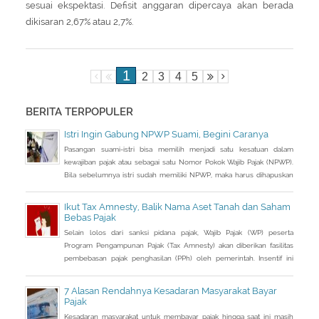
sesuai ekspektasi. Defisit anggaran dipercaya akan berada
dikisaran 2,67% atau 2,7%.
1
2
3
4
5
BERITA TERPOPULER
Istri Ingin Gabung NPWP Suami, Begini Caranya
Pasangan suami-istri bisa memilih menjadi satu kesatuan dalam
kewajiban pajak atau sebagai satu Nomor Pokok Wajib Pajak (NPWP).
Bila sebelumnya istri sudah memiliki NPWP, maka harus dihapuskan
dan dialihkan ke suami. Bagaimana caranya?
Ikut Tax Amnesty, Balik Nama Aset Tanah dan Saham
Bebas Pajak
Selain lolos dari sanksi pidana pajak, Wajib Pajak (WP) peserta
Program Pengampunan Pajak (Tax Amnesty) akan diberikan fasilitas
pembebasan pajak penghasilan (PPh) oleh pemerintah. Insentif ini
dapat diperoleh jika pemohon melakukan balik nama atas harta
berupa saham dan harta tidak bergerak, seperti tanah dan bangunan.
7 Alasan Rendahnya Kesadaran Masyarakat Bayar
Pajak
Kesadaran masyarakat untuk membayar pajak hingga saat ini masih