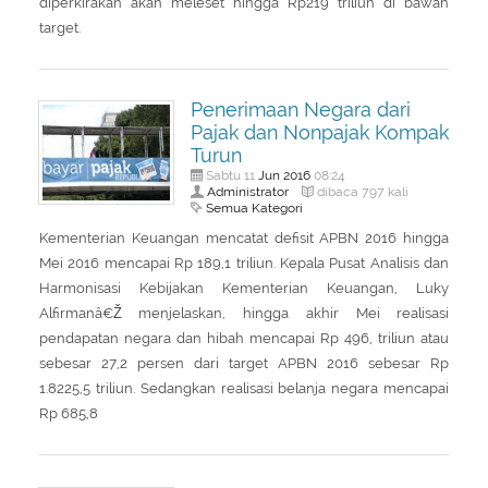
diperkirakan akan meleset hingga Rp219 triliun di bawah
target.
Penerimaan Negara dari
Pajak dan Nonpajak Kompak
Turun
Jun
2016
Sabtu 11
08:24
Administrator
dibaca 797 kali
Semua Kategori
Kementerian Keuangan mencatat defisit APBN 2016 hingga
Mei 2016 mencapai Rp 189,1 triliun. Kepala Pusat Analisis dan
Harmonisasi Kebijakan Kementerian Keuangan, Luky
Alfirmanâ€Ž menjelaskan, hingga akhir Mei realisasi
pendapatan negara dan hibah mencapai Rp 496, triliun atau
sebesar 27,2 persen dari target APBN 2016 sebesar Rp
1.8225,5 triliun. Sedangkan realisasi belanja negara mencapai
Rp 685,8