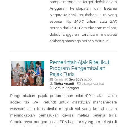
hampir mendekati target defisit dalam
Anggaran Pendapatan dan Belanja
Negara (APBN) Perubahan 2016 yang
sebesar Rp 296,7 triliun atau 2,35
persen dari PDB. Para ekonom melihat,
defisit anggaran terancam melewati
ambang batas tiga persen tahun ini.
Pemerintah Ajak Ritel Ikut
Program Pengembalian
Pajak Turis
Sep
2019
Kamis 26
15:06
Ridha Ananti
dibaca 514 kali
Semua Kategori
Pengembalian pajak pertambahan nilai (PPN) atau value
added tax (VAT refund) untuk wisatawan mancanegara
(wisman) atau turis dinilai menjadi hal yang krusial dalam
meningkatkan pemasukan devisa melalu belanja turis.
Sebelumnya, pengembalian PPN bagi turis yang berbelanja di