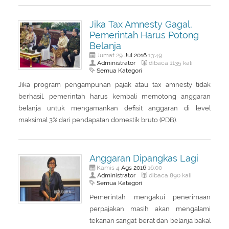
About Us
Peraturan Pengampunan Pajak
Jika Tax Amnesty Gagal,
Q & A Pajak
Infografis Pengampunan Pajak
Pemerintah Harus Potong
Kontak Kami
Belanja
Jul
2016
Jumat 29
13:49
Sitemap
Administrator
dibaca 1135 kali
Semua Kategori
Jika program pengampunan pajak atau tax amnesty tidak
berhasil, pemerintah harus kembali memotong anggaran
belanja untuk mengamankan defisit anggaran di level
maksimal 3% dari pendapatan domestik bruto (PDB).
Anggaran Dipangkas Lagi
Ags
2016
Kamis 4
16:00
Administrator
dibaca 890 kali
Semua Kategori
Pemerintah mengakui penerimaan
perpajakan masih akan mengalami
tekanan sangat berat dan belanja bakal