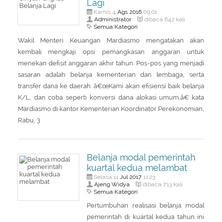
Lagi
Ags
2016
Kamis 4
09:01
Administrator
dibaca 642 kali
Semua Kategori
Wakil Menteri Keuangan Mardiasmo mengatakan akan
kembali mengkaji opsi pemangkasan anggaran untuk
menekan defisit anggaran akhir tahun. Pos-pos yang menjadi
sasaran adalah belanja kementerian dan lembaga, serta
transfer dana ke daerah. â€œKami akan efisiensi baik belanja
K/L, dan coba seperti konversi dana alokasi umum,â€ kata
Mardiasmo di kantor Kementerian Koordinator Perekonomian,
Rabu, 3
Belanja modal pemerintah
kuartal kedua melambat
Jul
2017
Selasa 11
11:23
Ajeng Widya
dibaca 713 kali
Semua Kategori
Pertumbuhan realisasi belanja modal
pemerintah di kuartal kedua tahun ini