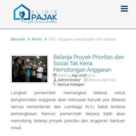
TAG : anggaran pendapatan dan belanja
Beranda
Berita
Berita
Belanja Proyek Prioritas dan
Artikel
Sosial Tak Kena
Pajak
Pemotongan Anggaran
Ags
2016
Ahad 14
07:11
Peraturan
Pengantar
Administrator
dibaca 1056 kali
Semua Kategori
SPT
Pajak Penghasilan (PPh)
PPh
Langkah pemerintah memangkas belanja untuk
Event
Pajak Pertambahan Nilai (PPN)
PPN
SPT Masa
penghematan anggaran akan menyasar banyak pos. Belanja
semua Kementerian dan Lembaga (K/L) bakal terkena
Gallery
Administrasi Perpajakan
KUP
SPT Tahunan
pemangkasan. Namun, pemerintah berjanji tidak akan
Tax Amnesty
Penghitungan Pajak
Update Aturan Pajak
Formulir Pajak
memotong belanja proyek prioritas dan anggaran bantuan
sosial.
Beranda
Aturan Pajak Lainnya
Pengampunan Pajak