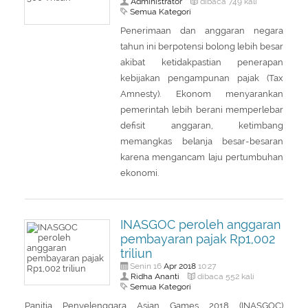
Administrator
dibaca 749 kali
Semua Kategori
Penerimaan dan anggaran negara
tahun ini berpotensi bolong lebih besar
akibat ketidakpastian penerapan
kebijakan pengampunan pajak (Tax
Amnesty). Ekonom menyarankan
pemerintah lebih berani memperlebar
defisit anggaran, ketimbang
memangkas belanja besar-besaran
karena mengancam laju pertumbuhan
ekonomi.
INASGOC peroleh anggaran
pembayaran pajak Rp1,002
triliun
Apr
2018
Senin 16
10:27
Ridha Ananti
dibaca 552 kali
Semua Kategori
Panitia Penyelenggara Asian Games 2018 (INASGOC)