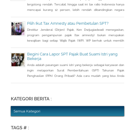
tergolong rendah. Tercatat, hingga saat ini tax ratio Indonesia hanya
mencapai kurang 12 persen, lebih rendah dibandingkan negara
tetangga seperti Singapura dan Malaysia.
Pilih Ikut Tax Amnesty atau Pembetulan SPT?
Direktur Jenderal (Dirjen) Pajak, Ken Dwijugiasteadi menegaskan,
program pengampunan pajak (tax amnesty) bukan merupakan
kewajiban bagi setiap Wajib Pajak (WP). WP berhak untuk memilih
pembetulan Surat Pemberitahuan (SPT) Tahunan Pajak Penghasilan
(PPh) dengan aturan main yang berbeda, salah satunya mengenai
Begini Cara Lapor SPT Pajak Buat Suami Istri yang
pengusutan nilai wajar harta.
Bekerja
Anda adalah pasangan suami istri yang bekerja sebagai karyawan dan
ingin melaporkan Surat Pemberitahuan (SPT) Tahunan Pajak
Penghasilan (PPh) Orang Pribadi? Ada cara mudah yang bisa Anda
lakukan. Saat berbincang dengan Liputan6.com di Jakarta, Rabu
(30/3/2016), Kepala Kantor Pelayanan Pajak (KPP) Pratama Tanah
Abang Dua, Dwi Astuti memberikan langkahnya. Jika status Anda dan
suami atau istri
KATEGORI BERITA :
Semua Kategori
TAGS # :