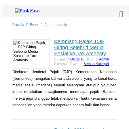
Author : admin
Beranda
Berita
Kemplang Pajak, DJP
Giring Selebriti Media
Berita
Sosial ke Tax Amnesty
Artikel
Okt
2016
Admin
Jumat 14
10:01
Semua Kategori
dibaca 817 kali
Pajak
Direktorat Jenderal Pajak (DJP) Kementerian Keuangan
Peraturan
Pengantar
(Kemenkeu) mengakui bahwa â€Žselebriti yang terkenal lewat
media sosial (medsos) seperti selebgram ataupun youtuber,
SPT
Pajak Penghasilan (PPh)
PPh
kerap melalaikan kewajibannya membayar pajak. Bahkan,
Event
Pajak Pertambahan Nilai (PPN)
PPN
SPT Masa
mereka juga dianggap tidak melaporkan harta kekayaan serta
penghasilan yang mereka dapatkan secara baik dan benar.
Gallery
Administrasi Perpajakan
KUP
SPT Tahunan
Tax Amnesty
Penghitungan Pajak
Update Aturan Pajak
Formulir Pajak
Beranda
Aturan Pajak Lainnya
Pengampunan Pajak