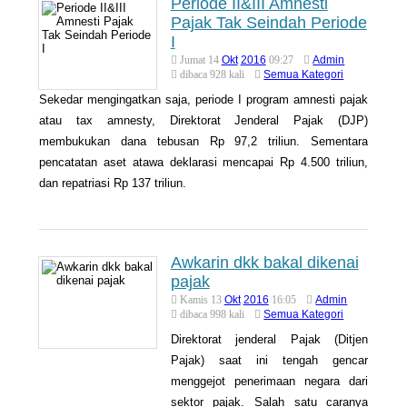
Periode II&III Amnesti
Pajak Tak Seindah Periode
About Us
Peraturan Pengampunan Pajak
I
Q & A Pajak
Infografis Pengampunan Pajak
Okt
2016
Admin
Jumat 14
09:27
Semua Kategori
dibaca 928 kali
Kontak Kami
Sekedar mengingatkan saja, periode I program amnesti pajak
Sitemap
atau tax amnesty, Direktorat Jenderal Pajak (DJP)
membukukan dana tebusan Rp 97,2 triliun. Sementara
pencatatan aset atawa deklarasi mencapai Rp 4.500 triliun,
dan repatriasi Rp 137 triliun.
Awkarin dkk bakal dikenai
pajak
Okt
2016
Admin
Kamis 13
16:05
Semua Kategori
dibaca 998 kali
Direktorat jenderal Pajak (Ditjen
Pajak) saat ini tengah gencar
menggejot penerimaan negara dari
sektor pajak. Salah satu caranya