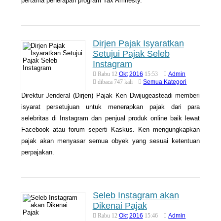
pertama penerapan program Tax Amnesty.
Dirjen Pajak Isyaratkan
Setujui Pajak Seleb
Instagram
Okt
2016
Admin
Rabu 12
15:53
Semua Kategori
dibaca 747 kali
Direktur Jenderal (Dirjen) Pajak Ken Dwijugeasteadi memberi
isyarat persetujuan untuk menerapkan pajak dari para
selebritas di Instagram dan penjual produk online baik lewat
Facebook atau forum seperti Kaskus. Ken mengungkapkan
pajak akan menyasar semua obyek yang sesuai ketentuan
perpajakan.
Seleb Instagram akan
Dikenai Pajak
Okt
2016
Admin
Rabu 12
15:46