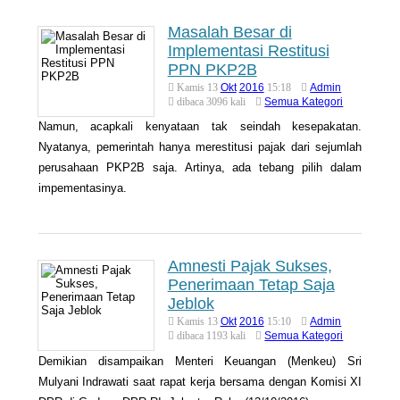
Masalah Besar di
Implementasi Restitusi
PPN PKP2B
Okt
2016
Admin
Kamis 13
15:18
Semua Kategori
dibaca 3096 kali
Namun, acapkali kenyataan tak seindah kesepakatan.
Nyatanya, pemerintah hanya merestitusi pajak dari sejumlah
perusahaan PKP2B saja. Artinya, ada tebang pilih dalam
impementasinya.
Amnesti Pajak Sukses,
Penerimaan Tetap Saja
Jeblok
Okt
2016
Admin
Kamis 13
15:10
Semua Kategori
dibaca 1193 kali
Demikian disampaikan Menteri Keuangan (Menkeu) Sri
Mulyani Indrawati saat rapat kerja bersama dengan Komisi XI