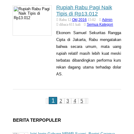
Rupiah Rabu Pagi Naik
Tipis di Rp13.012
Okt
2016
Admin
Rabu 12
15:02
Semua Kategori
dibaca 611 kali
Ekonom Samuel Sekuritas Rangga
Cipta di Jakarta, Rabu mengatakan
bahwa secara umum, mata uang
rupiah relatif masih lebih kuat meski
terbatas dibandingkan performa kurs
rekan dagang utama terhadap dolar
AS.
1
2
3
4
5
BERITA TERPOPULER
Istri Ingin Gabung NPWP Suami, Begini Caranya