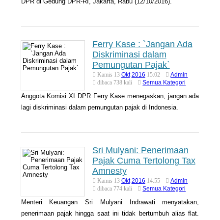
DPR di Gedung DPR-RI, Jakarta, Rabu (12/10/2016).
Ferry Kase : `Jangan Ada
Diskriminasi dalam
Pemungutan Pajak`
Okt
2016
Admin
Kamis 13
15:02
Semua Kategori
dibaca 738 kali
Anggota Komisi XI DPR Ferry Kase menegaskan, jangan ada
lagi diskriminasi dalam pemungutan pajak di Indonesia.
Sri Mulyani: Penerimaan
Pajak Cuma Tertolong Tax
Amnesty
Okt
2016
Admin
Kamis 13
14:55
Semua Kategori
dibaca 774 kali
Menteri Keuangan Sri Mulyani Indrawati menyatakan,
penerimaan pajak hingga saat ini tidak bertumbuh alias flat.