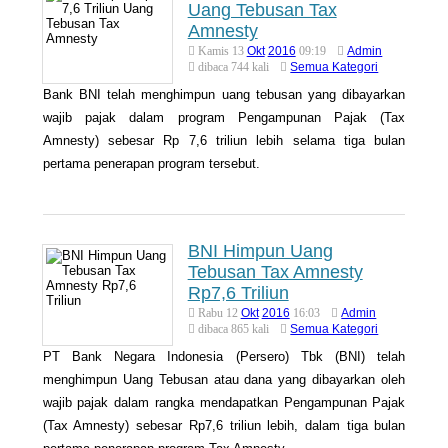
Uang Tebusan Tax
Amnesty
Okt
2016
Admin
Kamis 13
09:19
Semua Kategori
dibaca 744 kali
Bank BNI telah menghimpun uang tebusan yang dibayarkan
wajib pajak dalam program Pengampunan Pajak (Tax
Amnesty) sebesar Rp 7,6 triliun lebih selama tiga bulan
pertama penerapan program tersebut.
BNI Himpun Uang
Tebusan Tax Amnesty
Rp7,6 Triliun
Okt
2016
Admin
Rabu 12
16:03
Semua Kategori
dibaca 865 kali
PT Bank Negara Indonesia (Persero) Tbk (BNI) telah
menghimpun Uang Tebusan atau dana yang dibayarkan oleh
wajib pajak dalam rangka mendapatkan Pengampunan Pajak
(Tax Amnesty) sebesar Rp7,6 triliun lebih, dalam tiga bulan