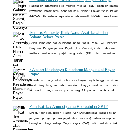
Pasangan suami-istri bisa memilih menjadi satu kesatuan dalam
kewajiban pajak atau sebagai satu Nomor Pokok Wajib Pajak
(NPWP). Bila sebelumnya istri sudah memiliki NPWP, maka harus
dihapuskan dan dialihkan ke suami. Bagaimana caranya?
Ikut Tax Amnesty, Balik Nama Aset Tanah dan
Saham Bebas Pajak
Selain lolos dari sanksi pidana pajak, Wajib Pajak (WP) peserta
Program Pengampunan Pajak (Tax Amnesty) akan diberikan
fasilitas pembebasan pajak penghasilan (PPh) oleh pemerintah.
Insentif ini dapat diperoleh jika pemohon melakukan balik nama
atas harta berupa saham dan harta tidak bergerak, seperti tanah
dan bangunan.
7 Alasan Rendahnya Kesadaran Masyarakat Bayar
Pajak
Kesadaran masyarakat untuk membayar pajak hingga saat ini
masih tergolong rendah. Tercatat, hingga saat ini tax ratio
Indonesia hanya mencapai kurang 12 persen, lebih rendah
dibandingkan negara tetangga seperti Singapura dan Malaysia.
Pilih Ikut Tax Amnesty atau Pembetulan SPT?
Direktur Jenderal (Dirjen) Pajak, Ken Dwijugiasteadi menegaskan,
program pengampunan pajak (tax amnesty) bukan merupakan
kewajiban bagi setiap Wajib Pajak (WP). WP berhak untuk
memilih pembetulan Surat Pemberitahuan (SPT) Tahunan Pajak