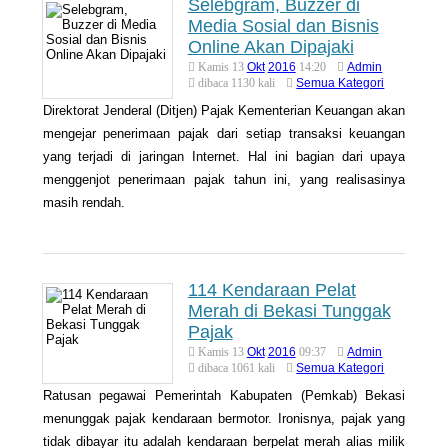
Selebgram, Buzzer di
Media Sosial dan Bisnis
Online Akan Dipajaki
Okt
2016
Admin
Kamis 13
14:20
Semua Kategori
dibaca 1130 kali
Direktorat Jenderal (Ditjen) Pajak Kementerian Keuangan akan
mengejar penerimaan pajak dari setiap transaksi keuangan
yang terjadi di jaringan Internet. Hal ini bagian dari upaya
menggenjot penerimaan pajak tahun ini, yang realisasinya
masih rendah.
114 Kendaraan Pelat
Merah di Bekasi Tunggak
Pajak
Okt
2016
Admin
Kamis 13
09:37
Semua Kategori
dibaca 1061 kali
Ratusan pegawai Pemerintah Kabupaten (Pemkab) Bekasi
menunggak pajak kendaraan bermotor. Ironisnya, pajak yang
tidak dibayar itu adalah kendaraan berpelat merah alias milik