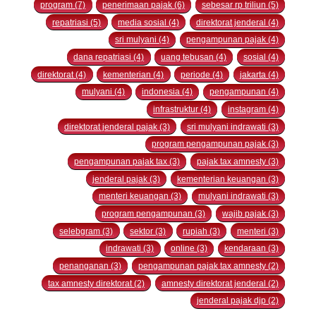
program (7)
penerimaan pajak (6)
sebesar rp triliun (5)
repatriasi (5)
media sosial (4)
direktorat jenderal (4)
sri mulyani (4)
pengampunan pajak (4)
dana repatriasi (4)
uang tebusan (4)
sosial (4)
direktorat (4)
kementerian (4)
periode (4)
jakarta (4)
mulyani (4)
indonesia (4)
pengampunan (4)
infrastruktur (4)
instagram (4)
direktorat jenderal pajak (3)
sri mulyani indrawati (3)
program pengampunan pajak (3)
pengampunan pajak tax (3)
pajak tax amnesty (3)
jenderal pajak (3)
kementerian keuangan (3)
menteri keuangan (3)
mulyani indrawati (3)
program pengampunan (3)
wajib pajak (3)
selebgram (3)
sektor (3)
rupiah (3)
menteri (3)
indrawati (3)
online (3)
kendaraan (3)
penanganan (3)
pengampunan pajak tax amnesty (2)
tax amnesty direktorat (2)
amnesty direktorat jenderal (2)
jenderal pajak djp (2)