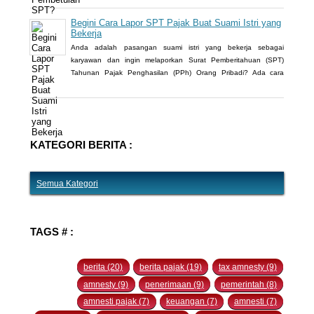
Penghasilan (PPh) dengan aturan main yang berbeda, salah
satunya mengenai pengusutan nilai wajar harta.
Begini Cara Lapor SPT Pajak Buat Suami Istri yang
Bekerja
Anda adalah pasangan suami istri yang bekerja sebagai
karyawan dan ingin melaporkan Surat Pemberitahuan (SPT)
Tahunan Pajak Penghasilan (PPh) Orang Pribadi? Ada cara
mudah yang bisa Anda lakukan. Saat berbincang dengan
Liputan6.com di Jakarta, Rabu (30/3/2016), Kepala Kantor
Pelayanan Pajak (KPP) Pratama Tanah Abang Dua, Dwi Astuti
memberikan langkahnya. Jika status Anda dan suami atau istri
KATEGORI BERITA :
Semua Kategori
TAGS # :
berita (20)
berita pajak (19)
tax amnesty (9)
amnesty (9)
penerimaan (9)
pemerintah (8)
amnesti pajak (7)
keuangan (7)
amnesti (7)