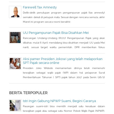
cukup besar bila dihitung dari jumlah penghasilan yang tidak
dilaporkan selama ini.
Farewell Tax Amnesty
Detik-detik penutupan program pengampunan pajak (tax amnesty)
semakin dekat di pelupuk mata. Sesuai dengan rencana semula, akhir
Maret ini program secara resmi berakhir.
UU Pengampunan Pajak Bisa Disahkan Mei
Rancangan Undang-Undang (RUU) Pengampunan Pajak yang akan
dibahas mulai 6 April mendatang bisa disahkan menjadi UU pada Mei
nanti, sesuai target waktu pemerintah. DPR memberikan fokus
perhatian pada RUU tax amnesty inisiatif presiden ini, sebagai salah
satu solusi mengatasi kurangnya penerimaan negara Rp 200-250
Aksi pamer Presiden Jokowi yang telah melaporkan
triliun dari target APBN 2016.
SPT Pajak secara online
Presiden Joko Widodo memamerkan dirinya telah memenuhi
kewajiban sebagai wajib pajak (WP) dalam hal pelaporan Surat
Pemberitahuan Tahunan ( SPT) pajak tahun 2017 pada Senin (26/2)
kemarin.
BERITA TERPOPULER
Istri Ingin Gabung NPWP Suami, Begini Caranya
Pasangan suami-istri bisa memilih menjadi satu kesatuan dalam
kewajiban pajak atau sebagai satu Nomor Pokok Wajib Pajak (NPWP).