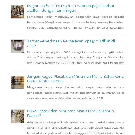
Mayoritas fraksi DPR setuju dengan pajak karbon
asalkan dengan tarif ringan
Pemerintah telah mengusulkan pengenaan pajak karbon kepada
Panita Kerja (Panja) Rancangan Undang-Undang tentang Perubahan
Kelima atas Undang-Undang Nomor 6/1983 tentang Ketentuan
Umum dan Tata Cara Perpajakan (RUU KUP) Komisi XI DPR.
Target Penerimaan Perpajakan Rp1.510 Triliun di
2022
Penerimaan perpajakan 2022 ditargetkan sebesar Rp1.510 triliun
dalam Rancangan Undang-Undang tentang Anggaran Pendapatan
dan Belanja Negara (RUU APBN) 2022. Nilai ini naik Rp3,1 triliun dari
penerimaan perpajakan dalam RAPBN 2022 yang sebelumnya
dibacakan Presiden Jokowi sebelumnya dalam Pidato Kenegaraan
Jangan Kaget! Plastik dan Minuman Manis Bakal Kena
pada 16 Agustus 2021.
Cukai Tahun Depan
Masyarakat jangan kaget bahwa tahun depan akan ada rencana
pengenaan cukai plastik, alat makan dan minum sekali makan, serta
cukai minuman manis dalam kemasan pada tahun 2022.
Cukai Plastik dan Minuman Manis Dimulai Tahun
Depan?
Ada wacana cukai plastik, alat makan dan minum sekali makan, serta
cukai minuman manis dalam kemasan akan diterapkan pada 2022. Hal
tersebut disampaikan oleh Ketua Banggar DPR RI Said Abdullah saat