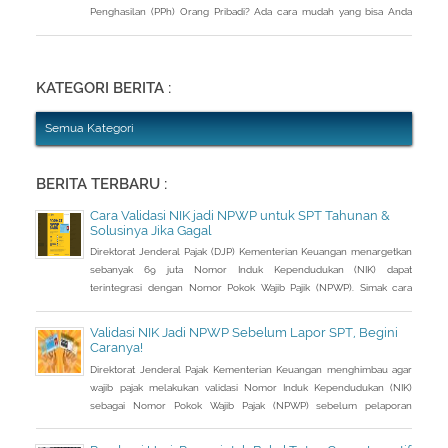
Penghasilan (PPh) Orang Pribadi? Ada cara mudah yang bisa Anda
lakukan. Saat berbincang dengan Liputan6.com di Jakarta, Rabu
(30/3/2016), Kepala Kantor Pelayanan Pajak (KPP) Pratama Tanah
Abang Dua, Dwi Astuti memberikan langkahnya. Jika status Anda dan
suami atau istri
KATEGORI BERITA :
Semua Kategori
BERITA TERBARU :
Cara Validasi NIK jadi NPWP untuk SPT Tahunan &
Solusinya Jika Gagal
Direktorat Jenderal Pajak (DJP) Kementerian Keuangan menargetkan
sebanyak 69 juta Nomor Induk Kependudukan (NIK) dapat
terintegrasi dengan Nomor Pokok Wajib Pajik (NPWP). Simak cara
validasi NIK jadi NPWP jelang pelaporan SPT Tahunan.Hingga 8
Januari 2023, DJP mencatat baru 53 juta NIK atau 76,8 persen dari
Validasi NIK Jadi NPWP Sebelum Lapor SPT, Begini
total target yang baru terintegrasi. Melalui integrasi, nantinya
Caranya!
pelayanan dapat lebih
Direktorat Jenderal Pajak Kementerian Keuangan menghimbau agar
wajib pajak melakukan validasi Nomor Induk Kependudukan (NIK)
sebagai Nomor Pokok Wajib Pajak (NPWP) sebelum pelaporan
SPT Tahunan 2022. Hal ini sejalan dengan sudah mulai
diterapkannya Peraturan Menteri Keuangan (PMK) Nomor