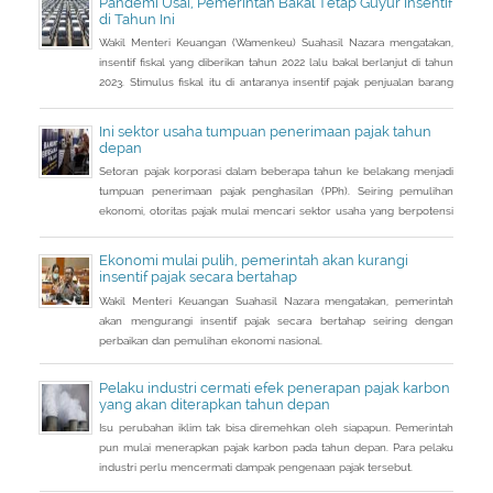
Pandemi Usai, Pemerintah Bakal Tetap Guyur Insentif
112/PMK.03/2022. Dalam PMK yang menjadi aturan turunan Peraturan
di Tahun Ini
Presiden Nomor 83 Tahun 2021 dan
Wakil Menteri Keuangan (Wamenkeu) Suahasil Nazara mengatakan,
insentif fiskal yang diberikan tahun 2022 lalu bakal berlanjut di tahun
2023. Stimulus fiskal itu di antaranya insentif pajak penjualan barang
mewah ditanggung pemerintah ( PpnBM DTP) untuk sektor otomotif
maupun insentif pajak pertambahan nilai ditanggung pemerintah
Ini sektor usaha tumpuan penerimaan pajak tahun
(PPN DTP) untuk sektor properti.
depan
Setoran pajak korporasi dalam beberapa tahun ke belakang menjadi
tumpuan penerimaan pajak penghasilan (PPh). Seiring pemulihan
ekonomi, otoritas pajak mulai mencari sektor usaha yang berpotensi
memberikan sumbangsih besar di tahun depan.
Ekonomi mulai pulih, pemerintah akan kurangi
insentif pajak secara bertahap
Wakil Menteri Keuangan Suahasil Nazara mengatakan, pemerintah
akan mengurangi insentif pajak secara bertahap seiring dengan
perbaikan dan pemulihan ekonomi nasional.
Pelaku industri cermati efek penerapan pajak karbon
yang akan diterapkan tahun depan
Isu perubahan iklim tak bisa diremehkan oleh siapapun. Pemerintah
pun mulai menerapkan pajak karbon pada tahun depan. Para pelaku
industri perlu mencermati dampak pengenaan pajak tersebut.