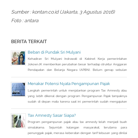
Sumber : kontan.co.id (Jakarta, 3 Agustus 2016)
Foto : antara
BERITA TERKAIT
Beban di Pundak Sri Mulyani
Kehadiran Sri Mulyani Indrawati di Kabinet Kerja pemerintahan
Jokowi-JK memberikan perubahan besar terhadap struktur Anggaran
Pendapatan dan Belanja Negara (APBN). Belum genap sebulan
menduduki kursi Menteri Keuangan (Menkeu), mantan direktur
pelaksana Bank Dunia itu telah melakukan pemangkasan.
Menakar Potensi Nyata Pengampunan Pajak
Langkah pemerintah untuk menjalankan program Tax Amnesty atau
yang lebih dikenal dengan program Pengampunan Pajak tampaknya
sudah di depan mata karena saat ini pemerintah sudah mengajukan
RUU Pengampunan Pajak dan tinggal menunggu pengesahan DPR.
Kalau tidak ada aral melintang, RUU tersebut semestinya dapat
Tax Amnesty Sasar Siapa?
disahkan di akhir bulan ini. Artinya program pengampunan pajak
Program pengampunan pajak atau tax amnesty telah menjadi buah
tersebut dapat dijalankan
simalakama. Sejumlah kalangan masyarakat, terutama para
penunggak pajak, merasa keberatan dengan tarif tebusan yang dinilai