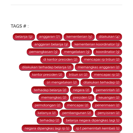
Rapat Panja Banggar DPR RI bersama pemerintah, Kamis 9
September 2021.
TAGS # :
belanja (9)
anggaran (7)
kementerian (5)
dilakukan (4)
anggaran belanja (3)
kementerian koordinator (3)
pemangkasan (3)
mengatakan (3)
koordinator (3)
di kantor presiden (2)
mencapai rp triliun (2)
dilakukan terhadap belanja (2)
memangkas anggaran (2)
kantor presiden (2)
triliun sri (2)
mencapai rp (2)
sri mengatakan (2)
dilakukan terhadap (2)
terhadap belanja (2)
negara (2)
pemerintah (2)
memangkas (2)
presiden (2)
keuangan (2)
pemotongan (2)
mencapai (2)
penerimaan (2)
katanya (2)
pembangunan (2)
penyisiran (2)
terhadap (2)
belanja negara dipangkas lagi (1)
negara dipangkas lagi rp (1)
rp t pemerintah kembali (1)