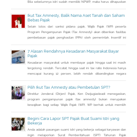
Bila sebelumnya istri sudah memiliki NPWP, maka harus dihapuskan
dan dialihkan ke suami. Bagaimana caranya?
Ikut Tax Amnesty, Balik Nama Aset Tanah dan Saham
Bebas Pajak
Selain lolos dari sanksi pidana pajak, Wajib Pajak (WP) peserta
Program Pengampunan Pajak (Tax Amnesty) akan diberikan fasilitas
pembebasan pajak penghasilan (PPh) oleh pemerintah. Insentif ini
dapat diperoleh jika pemohon melakukan balik nama atas harta
berupa saham dan harta tidak bergerak, seperti tanah dan bangunan.
7 Alasan Rendahnya Kesadaran Masyarakat Bayar
Pajak
Kesadaran masyarakat untuk membayar pajak hingga saat ini masih
tergolong rendah. Tercatat, hingga saat ini tax ratio Indonesia hanya
mencapai kurang 12 persen, lebih rendah dibandingkan negara
tetangga seperti Singapura dan Malaysia.
Pilih Ikut Tax Amnesty atau Pembetulan SPT?
Direktur Jenderal (Dirjen) Pajak, Ken Dwijugiasteadi menegaskan,
program pengampunan pajak (tax amnesty) bukan merupakan
kewajiban bagi setiap Wajib Pajak (WP). WP berhak untuk memilih
pembetulan Surat Pemberitahuan (SPT) Tahunan Pajak Penghasilan
(PPh) dengan aturan main yang berbeda, salah satunya mengenai
Begini Cara Lapor SPT Pajak Buat Suami Istri yang
pengusutan nilai wajar harta.
Bekerja
Anda adalah pasangan suami istri yang bekerja sebagai karyawan dan
ingin melaporkan Surat Pemberitahuan (SPT) Tahunan Pajak