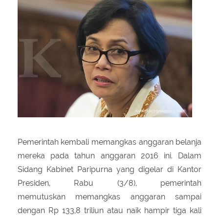
About Us
Peraturan Pengampunan Pajak
Q & A Pajak
Infografis Pengampunan Pajak
Kontak Kami
Sitemap
Pemerintah kembali memangkas anggaran belanja
mereka pada tahun anggaran 2016 ini. Dalam
Sidang Kabinet Paripurna yang digelar di Kantor
Presiden, Rabu (3/8), pemerintah
memutuskan memangkas anggaran sampai
dengan Rp 133,8 triliun atau naik hampir tiga kali