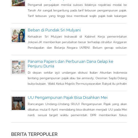
tersebut dapat dijalankan
Pengamat perpajakan menilai sukses tidaknya repatriasi modal ke
Tanah Air sangat tergantung pada tarif tebusan pengampunan pajak.
Tarif tebusan yang tinggi bisa membuat wajib pajak baik kalangan
UKM maupun pengusaha enggan mengikutinya. â€œBila tebusan
terlalu tinggi, bisa dipastikan tidak akan laku oleh para investor dan
Beban di Pundak Sri Mulyani
penanam modal,â€ tegas Pengamat Pajak Ronni Bako di Jakarta,
Kehadiran Sri Mulyani Indrawati di Kabinet Kerja pemerintahan
akhir pekan
Jokowi-JK memberikan perubahan besar terhadap struktur Anggaran
Pendapatan dan Belanja Negara (APBN). Belum genap sebulan
menduduki kursi Menteri Keuangan (Menkeu), mantan direktur
pelaksana Bank Dunia itu telah melakukan pemangkasan.
Panama Papers dan Perburuan Dana Gelap ke
Penjuru Dunia
Di depan sekitar 150 undangan diskusi Ikatan Akuntan Indonesia
tentang pengampunan pajak atau tax amnesty, Oesman Sapta Odang
buka-bukaan. Wakil Ketua Majelis Permusyawaratan Rakyat itu prihatin
dengan kondisi saat ini terkait beratnya upaya mendongkrak
pendapatan negara. Sebuah informasi sampai ke telinganya. Di
UU Pengampunan Pajak Bisa Disahkan Mei
tengah lemahnya penerimaan pajak, banyak uang warga Indonesia
Rancangan Undang-Undang (RUU) Pengampunan Pajak yang akan
justru diparkir di
dibahas mulai 6 April mendatang bisa disahkan menjadi UU pada Mei
nanti, sesuai target waktu pemerintah. DPR memberikan fokus
perhatian pada RUU tax amnesty inisiatif presiden ini, sebagai salah
satu solusi mengatasi kurangnya penerimaan negara Rp 200-250
triliun dari target APBN 2016.
BERITA TERPOPULER