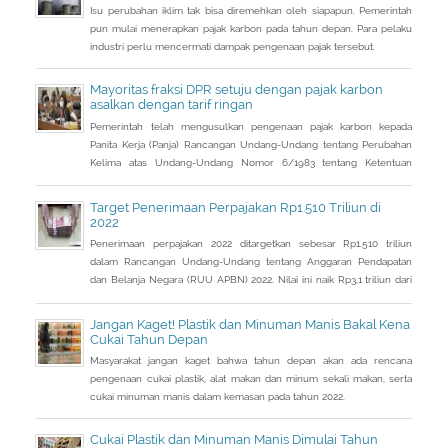
Isu perubahan iklim tak bisa diremehkan oleh siapapun. Pemerintah
pun mulai menerapkan pajak karbon pada tahun depan. Para pelaku
industri perlu mencermati dampak pengenaan pajak tersebut.
Mayoritas fraksi DPR setuju dengan pajak karbon
asalkan dengan tarif ringan
Pemerintah telah mengusulkan pengenaan pajak karbon kepada
Panita Kerja (Panja) Rancangan Undang-Undang tentang Perubahan
Kelima atas Undang-Undang Nomor 6/1983 tentang Ketentuan
Umum dan Tata Cara Perpajakan (RUU KUP) Komisi XI DPR.
Target Penerimaan Perpajakan Rp1.510 Triliun di
2022
Penerimaan perpajakan 2022 ditargetkan sebesar Rp1.510 triliun
dalam Rancangan Undang-Undang tentang Anggaran Pendapatan
dan Belanja Negara (RUU APBN) 2022. Nilai ini naik Rp3,1 triliun dari
penerimaan perpajakan dalam RAPBN 2022 yang sebelumnya
dibacakan Presiden Jokowi sebelumnya dalam Pidato Kenegaraan
Jangan Kaget! Plastik dan Minuman Manis Bakal Kena
pada 16 Agustus 2021.
Cukai Tahun Depan
Masyarakat jangan kaget bahwa tahun depan akan ada rencana
pengenaan cukai plastik, alat makan dan minum sekali makan, serta
cukai minuman manis dalam kemasan pada tahun 2022.
Cukai Plastik dan Minuman Manis Dimulai Tahun