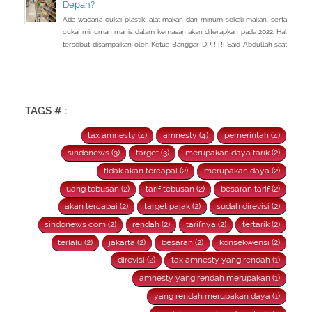
Depan?
Ada wacana cukai plastik, alat makan dan minum sekali makan, serta
cukai minuman manis dalam kemasan akan diterapkan pada 2022. Hal
tersebut disampaikan oleh Ketua Banggar DPR RI Said Abdullah saat
Rapat Panja Banggar DPR RI bersama pemerintah, Kamis 9
September 2021.
TAGS # :
tax amnesty (4)
amnesty (4)
pemerintah (4)
sindonews (3)
target (3)
merupakan daya tarik (2)
tidak akan tercapai (2)
merupakan daya (2)
uang tebusan (2)
tarif tebusan (2)
besaran tarif (2)
akan tercapai (2)
target pajak (2)
sudah direvisi (2)
sindonews com (2)
rendah (2)
tarifnya (2)
tertarik (2)
terlalu (2)
jakarta (2)
besaran (2)
konsekwensi (2)
direvisi (2)
tax amnesty yang rendah (1)
amnesty yang rendah merupakan (1)
yang rendah merupakan daya (1)