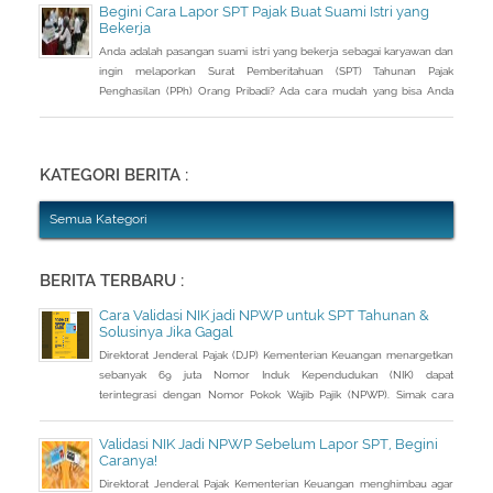
(PPh) dengan aturan main yang berbeda, salah satunya mengenai
Begini Cara Lapor SPT Pajak Buat Suami Istri yang
pengusutan nilai wajar harta.
Bekerja
Anda adalah pasangan suami istri yang bekerja sebagai karyawan dan
ingin melaporkan Surat Pemberitahuan (SPT) Tahunan Pajak
Penghasilan (PPh) Orang Pribadi? Ada cara mudah yang bisa Anda
lakukan. Saat berbincang dengan Liputan6.com di Jakarta, Rabu
(30/3/2016), Kepala Kantor Pelayanan Pajak (KPP) Pratama Tanah
Abang Dua, Dwi Astuti memberikan langkahnya. Jika status Anda dan
suami atau istri
KATEGORI BERITA :
Semua Kategori
BERITA TERBARU :
Cara Validasi NIK jadi NPWP untuk SPT Tahunan &
Solusinya Jika Gagal
Direktorat Jenderal Pajak (DJP) Kementerian Keuangan menargetkan
sebanyak 69 juta Nomor Induk Kependudukan (NIK) dapat
terintegrasi dengan Nomor Pokok Wajib Pajik (NPWP). Simak cara
validasi NIK jadi NPWP jelang pelaporan SPT Tahunan.Hingga 8
Januari 2023, DJP mencatat baru 53 juta NIK atau 76,8 persen dari
Validasi NIK Jadi NPWP Sebelum Lapor SPT, Begini
total target yang baru terintegrasi. Melalui integrasi, nantinya
Caranya!
pelayanan dapat lebih
Direktorat Jenderal Pajak Kementerian Keuangan menghimbau agar