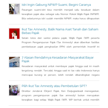
Istri Ingin Gabung NPWP Suami, Begini Caranya
Pasangan suami-istri bisa memilih menjadi satu kesatuan dalam
kewajiban pajak atau sebagai satu Nomor Pokok Wajib Pajak (NPWP).
Bila sebelumnya istri sudah memiliki NPWP, maka harus dihapuskan
dan dialihkan ke suami. Bagaimana caranya?
Ikut Tax Amnesty, Balik Nama Aset Tanah dan Saham
Bebas Pajak
Selain lolos dari sanksi pidana pajak, Wajib Pajak (WP) peserta
Program Pengampunan Pajak (Tax Amnesty) akan diberikan fasilitas
pembebasan pajak penghasilan (PPh) oleh pemerintah. Insentif ini
dapat diperoleh jika pemohon melakukan balik nama atas harta
berupa saham dan harta tidak bergerak, seperti tanah dan bangunan.
7 Alasan Rendahnya Kesadaran Masyarakat Bayar
Pajak
Kesadaran masyarakat untuk membayar pajak hingga saat ini masih
tergolong rendah. Tercatat, hingga saat ini tax ratio Indonesia hanya
mencapai kurang 12 persen, lebih rendah dibandingkan negara
tetangga seperti Singapura dan Malaysia.
Pilih Ikut Tax Amnesty atau Pembetulan SPT?
Direktur Jenderal (Dirjen) Pajak, Ken Dwijugiasteadi menegaskan,
program pengampunan pajak (tax amnesty) bukan merupakan
kewajiban bagi setiap Wajib Pajak (WP). WP berhak untuk memilih
pembetulan Surat Pemberitahuan (SPT) Tahunan Pajak Penghasilan