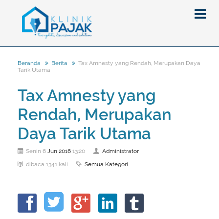
Tax Amnesty yang Rendah, Merupakan Daya
Beranda
Berita
Tarik Utama
Berita
Tax Amnesty yang
Artikel
Rendah, Merupakan
Pajak
Peraturan
Pengantar
Daya Tarik Utama
SPT
Pajak Penghasilan (PPh)
PPh
Jun
2016
Administrator
Senin 6
13:20
Event
Pajak Pertambahan Nilai (PPN)
PPN
SPT Masa
Semua Kategori
dibaca 1341 kali
Gallery
Administrasi Perpajakan
KUP
SPT Tahunan
Tax Amnesty
Penghitungan Pajak
Update Aturan Pajak
Formulir Pajak
Beranda
Aturan Pajak Lainnya
Pengampunan Pajak