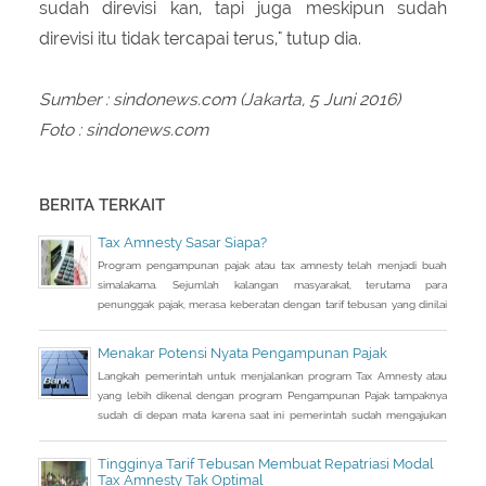
sudah direvisi kan, tapi juga meskipun sudah
direvisi itu tidak tercapai terus," tutup dia.
Sumber : sindonews.com (Jakarta, 5 Juni 2016)
Foto : sindonews.com
BERITA TERKAIT
Tax Amnesty Sasar Siapa?
Program pengampunan pajak atau tax amnesty telah menjadi buah
simalakama. Sejumlah kalangan masyarakat, terutama para
penunggak pajak, merasa keberatan dengan tarif tebusan yang dinilai
cukup besar bila dihitung dari jumlah penghasilan yang tidak
dilaporkan selama ini.
Menakar Potensi Nyata Pengampunan Pajak
Langkah pemerintah untuk menjalankan program Tax Amnesty atau
yang lebih dikenal dengan program Pengampunan Pajak tampaknya
sudah di depan mata karena saat ini pemerintah sudah mengajukan
RUU Pengampunan Pajak dan tinggal menunggu pengesahan DPR.
Kalau tidak ada aral melintang, RUU tersebut semestinya dapat
Tingginya Tarif Tebusan Membuat Repatriasi Modal
disahkan di akhir bulan ini. Artinya program pengampunan pajak
Tax Amnesty Tak Optimal