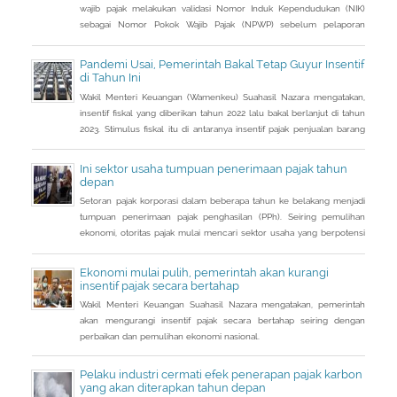
wajib pajak melakukan validasi Nomor Induk Kependudukan (NIK)
sebagai Nomor Pokok Wajib Pajak (NPWP) sebelum pelaporan
SPT Tahunan 2022. Hal ini sejalan dengan sudah mulai
diterapkannya Peraturan Menteri Keuangan (PMK) Nomor
Pandemi Usai, Pemerintah Bakal Tetap Guyur Insentif
112/PMK.03/2022. Dalam PMK yang menjadi aturan turunan Peraturan
di Tahun Ini
Presiden Nomor 83 Tahun 2021 dan
Wakil Menteri Keuangan (Wamenkeu) Suahasil Nazara mengatakan,
insentif fiskal yang diberikan tahun 2022 lalu bakal berlanjut di tahun
2023. Stimulus fiskal itu di antaranya insentif pajak penjualan barang
mewah ditanggung pemerintah ( PpnBM DTP) untuk sektor otomotif
maupun insentif pajak pertambahan nilai ditanggung pemerintah
Ini sektor usaha tumpuan penerimaan pajak tahun
(PPN DTP) untuk sektor properti.
depan
Setoran pajak korporasi dalam beberapa tahun ke belakang menjadi
tumpuan penerimaan pajak penghasilan (PPh). Seiring pemulihan
ekonomi, otoritas pajak mulai mencari sektor usaha yang berpotensi
memberikan sumbangsih besar di tahun depan.
Ekonomi mulai pulih, pemerintah akan kurangi
insentif pajak secara bertahap
Wakil Menteri Keuangan Suahasil Nazara mengatakan, pemerintah
akan mengurangi insentif pajak secara bertahap seiring dengan
perbaikan dan pemulihan ekonomi nasional.
Pelaku industri cermati efek penerapan pajak karbon
yang akan diterapkan tahun depan