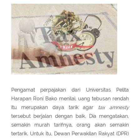
About Us
Peraturan Pengampunan Pajak
Q & A Pajak
Infografis Pengampunan Pajak
Kontak Kami
Sitemap
Pengamat perpajakan dari Universitas Pelita
Harapan Roni Bako menilai, uang tebusan rendah
itu merupakan daya tarik agar
tax amnesty
tersebut berjalan dengan baik. Dia mengatakan,
semakin murah tarifnya, orang akan semakin
tertarik. Untuk itu, Dewan Perwakilan Rakyat (DPR)