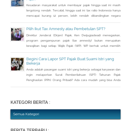
Kesadaran masyarakat untuk membayar pajak hingga saat ini masih
tergolong rendah. Tercatat, hingga saat ini tax ratio Indonesia hanya
mencapai kurang 12 persen, lebih rendah dibandingkan negara
tetangga seperti Singapura dan Malaysia.
Pilih Ikut Tax Amnesty atau Pembetulan SPT?
Direktur Jenderal (Dirjen) Pajak, Ken Dwijugiasteadi menegaskan,
program pengampunan pajak (tax amnesty) bukan merupakan
kewajiban bagi setiap Wajib Pajak (WP). WP berhak untuk memilih
pembetulan Surat Pemberitahuan (SPT) Tahunan Pajak Penghasilan
(PPh) dengan aturan main yang berbeda, salah satunya mengenai
Begini Cara Lapor SPT Pajak Buat Suami Istri yang
pengusutan nilai wajar harta.
Bekerja
Anda adalah pasangan suami istri yang bekerja sebagai karyawan dan
ingin melaporkan Surat Pemberitahuan (SPT) Tahunan Pajak
Penghasilan (PPh) Orang Pribadi? Ada cara mudah yang bisa Anda
lakukan. Saat berbincang dengan Liputan6.com di Jakarta, Rabu
(30/3/2016), Kepala Kantor Pelayanan Pajak (KPP) Pratama Tanah
Abang Dua, Dwi Astuti memberikan langkahnya. Jika status Anda dan
suami atau istri
KATEGORI BERITA :
Semua Kategori
BERITA TERBARU :