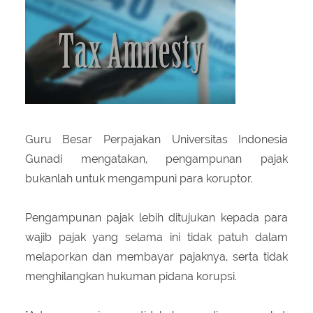
About Us
Peraturan Pengampunan Pajak
Q & A Pajak
Infografis Pengampunan Pajak
Kontak Kami
Sitemap
Guru Besar Perpajakan Universitas Indonesia
Gunadi mengatakan, pengampunan pajak
bukanlah untuk mengampuni para koruptor.
Pengampunan pajak lebih ditujukan kepada para
wajib pajak yang selama ini tidak patuh dalam
melaporkan dan membayar pajaknya, serta tidak
menghilangkan hukuman pidana korupsi.