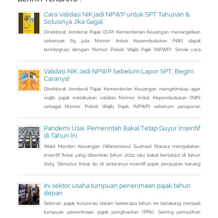
Cara Validasi NIK jadi NPWP untuk SPT Tahunan &
Solusinya Jika Gagal
Direktorat Jenderal Pajak (DJP) Kementerian Keuangan menargetkan
sebanyak 69 juta Nomor Induk Kependudukan (NIK) dapat
terintegrasi dengan Nomor Pokok Wajib Pajik (NPWP). Simak cara
validasi NIK jadi NPWP jelang pelaporan SPT Tahunan.Hingga 8
Januari 2023, DJP mencatat baru 53 juta NIK atau 76,8 persen dari
Validasi NIK Jadi NPWP Sebelum Lapor SPT, Begini
total target yang baru terintegrasi. Melalui integrasi, nantinya
Caranya!
pelayanan dapat lebih
Direktorat Jenderal Pajak Kementerian Keuangan menghimbau agar
wajib pajak melakukan validasi Nomor Induk Kependudukan (NIK)
sebagai Nomor Pokok Wajib Pajak (NPWP) sebelum pelaporan
SPT Tahunan 2022. Hal ini sejalan dengan sudah mulai
diterapkannya Peraturan Menteri Keuangan (PMK) Nomor
Pandemi Usai, Pemerintah Bakal Tetap Guyur Insentif
112/PMK.03/2022. Dalam PMK yang menjadi aturan turunan Peraturan
di Tahun Ini
Presiden Nomor 83 Tahun 2021 dan
Wakil Menteri Keuangan (Wamenkeu) Suahasil Nazara mengatakan,
insentif fiskal yang diberikan tahun 2022 lalu bakal berlanjut di tahun
2023. Stimulus fiskal itu di antaranya insentif pajak penjualan barang
mewah ditanggung pemerintah ( PpnBM DTP) untuk sektor otomotif
maupun insentif pajak pertambahan nilai ditanggung pemerintah
Ini sektor usaha tumpuan penerimaan pajak tahun
(PPN DTP) untuk sektor properti.
depan
Setoran pajak korporasi dalam beberapa tahun ke belakang menjadi
tumpuan penerimaan pajak penghasilan (PPh). Seiring pemulihan