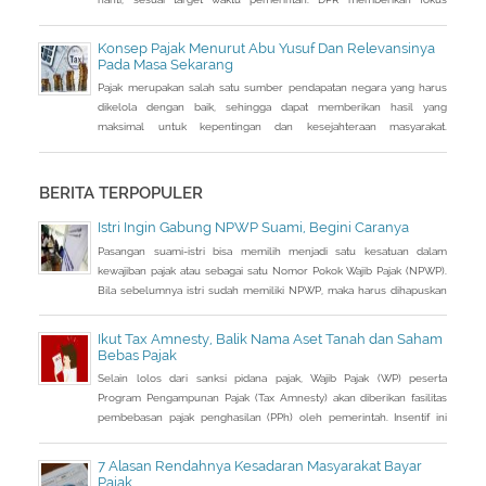
perhatian pada RUU tax amnesty inisiatif presiden ini, sebagai salah
satu solusi mengatasi kurangnya penerimaan negara Rp 200-250
Konsep Pajak Menurut Abu Yusuf Dan Relevansinya
triliun dari target APBN 2016.
Pada Masa Sekarang
Pajak merupakan salah satu sumber pendapatan negara yang harus
dikelola dengan baik, sehingga dapat memberikan hasil yang
maksimal untuk kepentingan dan kesejahteraan masyarakat.
Pelaksanaan pajak telah ada sejak masa nabi Muhammad saw dan
penerapannya masih terus berlanjut. Pada masa Abbasiyah, hadir
seorang ulama bernama Abu Yusuf yang diminta untuk menulis
BERITA TERPOPULER
sebuah buku komprehensif yang dapat
Istri Ingin Gabung NPWP Suami, Begini Caranya
Pasangan suami-istri bisa memilih menjadi satu kesatuan dalam
kewajiban pajak atau sebagai satu Nomor Pokok Wajib Pajak (NPWP).
Bila sebelumnya istri sudah memiliki NPWP, maka harus dihapuskan
dan dialihkan ke suami. Bagaimana caranya?
Ikut Tax Amnesty, Balik Nama Aset Tanah dan Saham
Bebas Pajak
Selain lolos dari sanksi pidana pajak, Wajib Pajak (WP) peserta
Program Pengampunan Pajak (Tax Amnesty) akan diberikan fasilitas
pembebasan pajak penghasilan (PPh) oleh pemerintah. Insentif ini
dapat diperoleh jika pemohon melakukan balik nama atas harta
berupa saham dan harta tidak bergerak, seperti tanah dan bangunan.
7 Alasan Rendahnya Kesadaran Masyarakat Bayar
Pajak