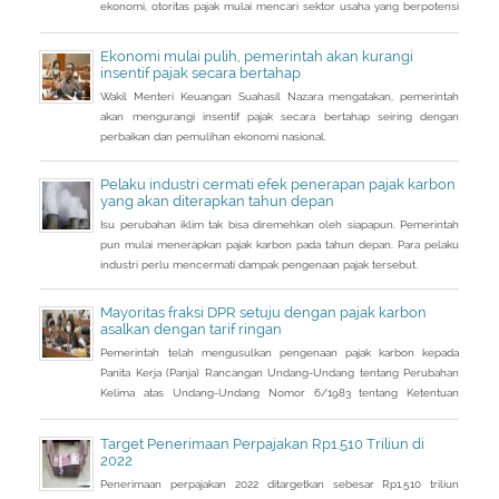
ekonomi, otoritas pajak mulai mencari sektor usaha yang berpotensi
memberikan sumbangsih besar di tahun depan.
Ekonomi mulai pulih, pemerintah akan kurangi
insentif pajak secara bertahap
Wakil Menteri Keuangan Suahasil Nazara mengatakan, pemerintah
akan mengurangi insentif pajak secara bertahap seiring dengan
perbaikan dan pemulihan ekonomi nasional.
Pelaku industri cermati efek penerapan pajak karbon
yang akan diterapkan tahun depan
Isu perubahan iklim tak bisa diremehkan oleh siapapun. Pemerintah
pun mulai menerapkan pajak karbon pada tahun depan. Para pelaku
industri perlu mencermati dampak pengenaan pajak tersebut.
Mayoritas fraksi DPR setuju dengan pajak karbon
asalkan dengan tarif ringan
Pemerintah telah mengusulkan pengenaan pajak karbon kepada
Panita Kerja (Panja) Rancangan Undang-Undang tentang Perubahan
Kelima atas Undang-Undang Nomor 6/1983 tentang Ketentuan
Umum dan Tata Cara Perpajakan (RUU KUP) Komisi XI DPR.
Target Penerimaan Perpajakan Rp1.510 Triliun di
2022
Penerimaan perpajakan 2022 ditargetkan sebesar Rp1.510 triliun