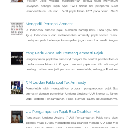
Presiden Joko Widodo memamerkan dirinya telah memenuhi
kewajiban sebagai wajib pajak (WP) dalam hal pelaporan Surat
Pemberitahuan Tahunan ( SPT) pajak tahun 2017 pada Senin (26/2)
kemarin.
Mengadili Persepsi Amnesti
Di Indonesia, amnesti pajak bukanlah barang baru. Pada 1964 dan
1984, Indonesia sudah melaksanakan amnesty pajak secara resmi,
meskipun pada beberapa kesempatan juga muncul amnesti dengan
nama lain, seperti sunset policy dan pengurangan sanksi administrasi,
pun dengan tujuan utama yang tidak sama persis.
Yang Perlu Anda Tahu tentang Amnesti Pajak
Pengampunan pajak (tax amnesty) menjadi titik sentral pemberitaan di
media massa tahun ini. Program amnesti pajak memiliki arti sangat
penting, bahkan menjadi pertaruhan pemerintah, sehingga Presiden
Joko Widodo pun turun tangan langsung sosialisasi ke sejumlah kota.
5 Mitos dan Fakta soal Tax Amnesty
Pemerintah telah menggulirkan program pengampunan pajak (tax
amnesty) dengan penerbitan Undang-Undang (UU) Nomor 11 Tahun
2016 tentang Pengampunan Pajak. Namun dalam pelaksanaannya,
program yang bergulir sejak Juli 2016 tersebut sempat menimbulkan
keresahan di masyarakat.
UU Pengampunan Pajak Bisa Disahkan Mei
Rancangan Undang-Undang (RUU) Pengampunan Pajak yang akan
dibahas mulai 6 April mendatang bisa disahkan menjadi UU pada Mei
nanti, sesuai target waktu pemerintah. DPR memberikan fokus