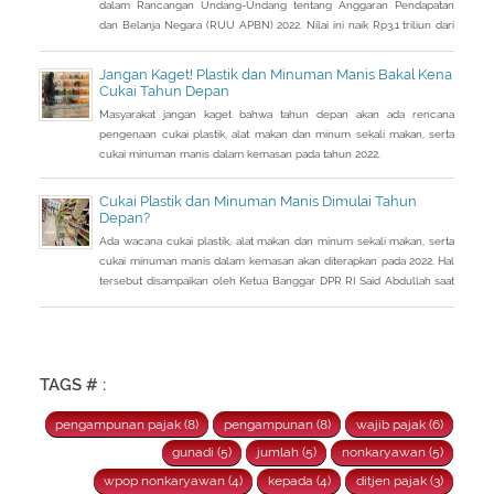
dalam Rancangan Undang-Undang tentang Anggaran Pendapatan
dan Belanja Negara (RUU APBN) 2022. Nilai ini naik Rp3,1 triliun dari
penerimaan perpajakan dalam RAPBN 2022 yang sebelumnya
dibacakan Presiden Jokowi sebelumnya dalam Pidato Kenegaraan
Jangan Kaget! Plastik dan Minuman Manis Bakal Kena
pada 16 Agustus 2021.
Cukai Tahun Depan
Masyarakat jangan kaget bahwa tahun depan akan ada rencana
pengenaan cukai plastik, alat makan dan minum sekali makan, serta
cukai minuman manis dalam kemasan pada tahun 2022.
Cukai Plastik dan Minuman Manis Dimulai Tahun
Depan?
Ada wacana cukai plastik, alat makan dan minum sekali makan, serta
cukai minuman manis dalam kemasan akan diterapkan pada 2022. Hal
tersebut disampaikan oleh Ketua Banggar DPR RI Said Abdullah saat
Rapat Panja Banggar DPR RI bersama pemerintah, Kamis 9
September 2021.
TAGS # :
pengampunan pajak (8)
pengampunan (8)
wajib pajak (6)
gunadi (5)
jumlah (5)
nonkaryawan (5)
wpop nonkaryawan (4)
kepada (4)
ditjen pajak (3)