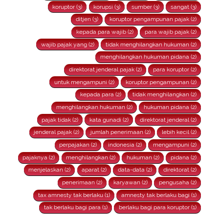
koruptor (3)
korupsi (3)
sumber (3)
sangat (3)
ditjen (3)
koruptor pengampunan pajak (2)
kepada para wajib (2)
para wajib pajak (2)
wajib pajak yang (2)
tidak menghilangkan hukuman (2)
menghilangkan hukuman pidana (2)
direktorat jenderal pajak (2)
para koruptor (2)
untuk mengampuni (2)
koruptor pengampunan (2)
kepada para (2)
tidak menghilangkan (2)
menghilangkan hukuman (2)
hukuman pidana (2)
pajak tidak (2)
kata gunadi (2)
direktorat jenderal (2)
jenderal pajak (2)
jumlah penerimaan (2)
lebih kecil (2)
perpajakan (2)
indonesia (2)
mengampuni (2)
pajaknya (2)
menghilangkan (2)
hukuman (2)
pidana (2)
menjelaskan (2)
aparat (2)
data-data (2)
direktorat (2)
penerimaan (2)
karyawan (2)
pengusaha (2)
tax amnesty tak berlaku (1)
amnesty tak berlaku bagi (1)
tak berlaku bagi para (1)
berlaku bagi para koruptor (1)