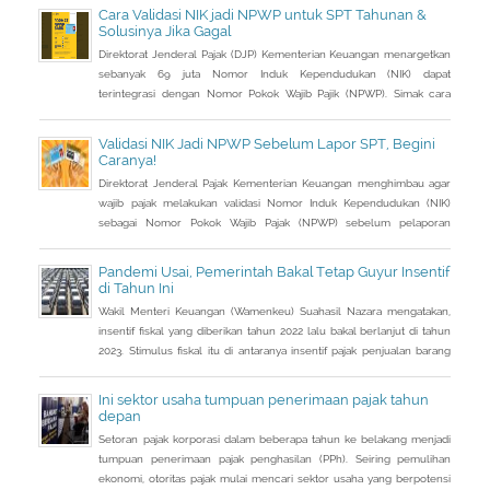
Cara Validasi NIK jadi NPWP untuk SPT Tahunan &
Solusinya Jika Gagal
Direktorat Jenderal Pajak (DJP) Kementerian Keuangan menargetkan
sebanyak 69 juta Nomor Induk Kependudukan (NIK) dapat
terintegrasi dengan Nomor Pokok Wajib Pajik (NPWP). Simak cara
validasi NIK jadi NPWP jelang pelaporan SPT Tahunan.Hingga 8
Januari 2023, DJP mencatat baru 53 juta NIK atau 76,8 persen dari
Validasi NIK Jadi NPWP Sebelum Lapor SPT, Begini
total target yang baru terintegrasi. Melalui integrasi, nantinya
Caranya!
pelayanan dapat lebih
Direktorat Jenderal Pajak Kementerian Keuangan menghimbau agar
wajib pajak melakukan validasi Nomor Induk Kependudukan (NIK)
sebagai Nomor Pokok Wajib Pajak (NPWP) sebelum pelaporan
SPT Tahunan 2022. Hal ini sejalan dengan sudah mulai
diterapkannya Peraturan Menteri Keuangan (PMK) Nomor
Pandemi Usai, Pemerintah Bakal Tetap Guyur Insentif
112/PMK.03/2022. Dalam PMK yang menjadi aturan turunan Peraturan
di Tahun Ini
Presiden Nomor 83 Tahun 2021 dan
Wakil Menteri Keuangan (Wamenkeu) Suahasil Nazara mengatakan,
insentif fiskal yang diberikan tahun 2022 lalu bakal berlanjut di tahun
2023. Stimulus fiskal itu di antaranya insentif pajak penjualan barang
mewah ditanggung pemerintah ( PpnBM DTP) untuk sektor otomotif
maupun insentif pajak pertambahan nilai ditanggung pemerintah
Ini sektor usaha tumpuan penerimaan pajak tahun
(PPN DTP) untuk sektor properti.
depan
Setoran pajak korporasi dalam beberapa tahun ke belakang menjadi
tumpuan penerimaan pajak penghasilan (PPh). Seiring pemulihan
ekonomi, otoritas pajak mulai mencari sektor usaha yang berpotensi