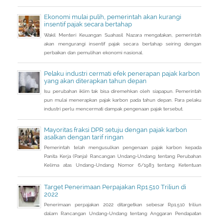
memberikan sumbangsih besar di tahun depan.
Ekonomi mulai pulih, pemerintah akan kurangi
insentif pajak secara bertahap
Wakil Menteri Keuangan Suahasil Nazara mengatakan, pemerintah
akan mengurangi insentif pajak secara bertahap seiring dengan
perbaikan dan pemulihan ekonomi nasional.
Pelaku industri cermati efek penerapan pajak karbon
yang akan diterapkan tahun depan
Isu perubahan iklim tak bisa diremehkan oleh siapapun. Pemerintah
pun mulai menerapkan pajak karbon pada tahun depan. Para pelaku
industri perlu mencermati dampak pengenaan pajak tersebut.
Mayoritas fraksi DPR setuju dengan pajak karbon
asalkan dengan tarif ringan
Pemerintah telah mengusulkan pengenaan pajak karbon kepada
Panita Kerja (Panja) Rancangan Undang-Undang tentang Perubahan
Kelima atas Undang-Undang Nomor 6/1983 tentang Ketentuan
Umum dan Tata Cara Perpajakan (RUU KUP) Komisi XI DPR.
Target Penerimaan Perpajakan Rp1.510 Triliun di
2022
Penerimaan perpajakan 2022 ditargetkan sebesar Rp1.510 triliun
dalam Rancangan Undang-Undang tentang Anggaran Pendapatan