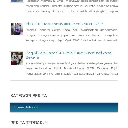
Kesadaran masyarakat untuk membayar pajak hingga saat ini masih
tergolong rendah. Tercatat, hingga saat ini tax ratio Indonesia hanya
mencapai kurang 12 persen, lebih rendah dibandingkan negara
tetangga seperti Singapura dan Malaysia.
Pilih Ikut Tax Amnesty atau Pembetulan SPT?
Direktur Jenderal (Dirjen) Pajak, Ken Dwijugiasteadi menegaskan,
program pengampunan pajak (tax amnesty) bukan merupakan
kewajiban bagi setiap Wajib Pajak (WP). WP berhak untuk memilih
pembetulan Surat Pemberitahuan (SPT) Tahunan Pajak Penghasilan
(PPh) dengan aturan main yang berbeda, salah satunya mengenai
Begini Cara Lapor SPT Pajak Buat Suami Istri yang
pengusutan nilai wajar harta.
Bekerja
Anda adalah pasangan suami istri yang bekerja sebagai karyawan dan
ingin melaporkan Surat Pemberitahuan (SPT) Tahunan Pajak
Penghasilan (PPh) Orang Pribadi? Ada cara mudah yang bisa Anda
lakukan. Saat berbincang dengan Liputan6.com di Jakarta, Rabu
(30/3/2016), Kepala Kantor Pelayanan Pajak (KPP) Pratama Tanah
Abang Dua, Dwi Astuti memberikan langkahnya. Jika status Anda dan
suami atau istri
KATEGORI BERITA :
Semua Kategori
BERITA TERBARU :