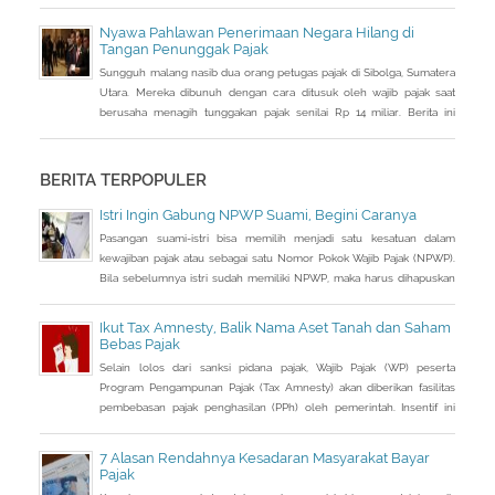
Pelaksanaan pajak telah ada sejak masa nabi Muhammad saw dan
penerapannya masih terus berlanjut. Pada masa Abbasiyah, hadir
Nyawa Pahlawan Penerimaan Negara Hilang di
seorang ulama bernama Abu Yusuf yang diminta untuk menulis
Tangan Penunggak Pajak
sebuah buku komprehensif yang dapat
Sungguh malang nasib dua orang petugas pajak di Sibolga, Sumatera
Utara. Mereka dibunuh dengan cara ditusuk oleh wajib pajak saat
berusaha menagih tunggakan pajak senilai Rp 14 miliar. Berita ini
cukup mengejutkan publik Indonesia, Menteri Keuangan Bambang
Brodjonegoro kala rapat dengan Komisi XI malam tadi, sempat
melaporkan anak buahnya ini gugur saat melaksanakan tugas.
BERITA TERPOPULER
Istri Ingin Gabung NPWP Suami, Begini Caranya
Pasangan suami-istri bisa memilih menjadi satu kesatuan dalam
kewajiban pajak atau sebagai satu Nomor Pokok Wajib Pajak (NPWP).
Bila sebelumnya istri sudah memiliki NPWP, maka harus dihapuskan
dan dialihkan ke suami. Bagaimana caranya?
Ikut Tax Amnesty, Balik Nama Aset Tanah dan Saham
Bebas Pajak
Selain lolos dari sanksi pidana pajak, Wajib Pajak (WP) peserta
Program Pengampunan Pajak (Tax Amnesty) akan diberikan fasilitas
pembebasan pajak penghasilan (PPh) oleh pemerintah. Insentif ini
dapat diperoleh jika pemohon melakukan balik nama atas harta
berupa saham dan harta tidak bergerak, seperti tanah dan bangunan.
7 Alasan Rendahnya Kesadaran Masyarakat Bayar
Pajak