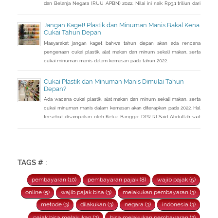
dan Belanja Negara (RUU APBN) 2022. Nilai ini naik Rp3,1 triliun dari
penerimaan perpajakan dalam RAPBN 2022 yang sebelumnya
dibacakan Presiden Jokowi sebelumnya dalam Pidato Kenegaraan
Jangan Kaget! Plastik dan Minuman Manis Bakal Kena
pada 16 Agustus 2021.
Cukai Tahun Depan
Masyarakat jangan kaget bahwa tahun depan akan ada rencana
pengenaan cukai plastik, alat makan dan minum sekali makan, serta
cukai minuman manis dalam kemasan pada tahun 2022.
Cukai Plastik dan Minuman Manis Dimulai Tahun
Depan?
Ada wacana cukai plastik, alat makan dan minum sekali makan, serta
cukai minuman manis dalam kemasan akan diterapkan pada 2022. Hal
tersebut disampaikan oleh Ketua Banggar DPR RI Said Abdullah saat
Rapat Panja Banggar DPR RI bersama pemerintah, Kamis 9
September 2021.
TAGS # :
pembayaran (10)
pembayaran pajak (8)
wajib pajak (5)
online (5)
wajib pajak bisa (3)
melakukan pembayaran (3)
metode (3)
dilakukan (3)
negara (3)
indonesia (3)
pajak bisa melakukan (2)
bisa melakukan pembayaran (2)