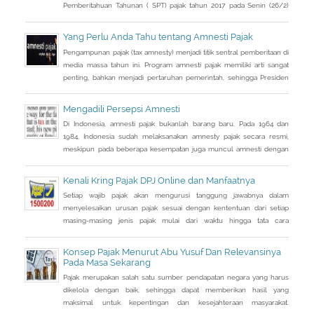
Pemberitahuan Tahunan ( SPT) pajak tahun 2017 pada Senin (26/2)
kemarin.
Yang Perlu Anda Tahu tentang Amnesti Pajak
Pengampunan pajak (tax amnesty) menjadi titik sentral pemberitaan di
media massa tahun ini. Program amnesti pajak memiliki arti sangat
penting, bahkan menjadi pertaruhan pemerintah, sehingga Presiden
Joko Widodo pun turun tangan langsung sosialisasi ke sejumlah kota.
Mengadili Persepsi Amnesti
Di Indonesia, amnesti pajak bukanlah barang baru. Pada 1964 dan
1984, Indonesia sudah melaksanakan amnesty pajak secara resmi,
meskipun pada beberapa kesempatan juga muncul amnesti dengan
nama lain, seperti sunset policy dan pengurangan sanksi administrasi,
pun dengan tujuan utama yang tidak sama persis.
Kenali Kring Pajak DPJ Online dan Manfaatnya
Setiap wajib pajak akan mengurusi tanggung jawabnya dalam
menyelesaikan urusan pajak sesuai dengan kententuan dari setiap
masing-masing jenis pajak mulai dari waktu hingga tata cara
pembayaran pajak. Bagi wajib pajak yang sudah terbiasa tentunya
mengurusi pajak bukan lagi menjadi hal yang rumit.
Konsep Pajak Menurut Abu Yusuf Dan Relevansinya
Pada Masa Sekarang
Pajak merupakan salah satu sumber pendapatan negara yang harus
dikelola dengan baik, sehingga dapat memberikan hasil yang
maksimal untuk kepentingan dan kesejahteraan masyarakat.