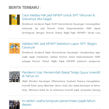
BERITA TERBARU :
Cara Validasi NIK jadi NPWP untuk SPT Tahunan &
Solusinya Jika Gagal
Direktorat Jenderal Pajak (DJP) Kementerian Keuangan menargetkan
sebanyak 69 juta Nomor Induk Kependudukan (NIK) dapat
terintegrasi dengan Nomor Pokok Wajib Pajik (NPWP). Simak cara
validasi NIK jadi NPWP jelang pelaporan SPT Tahunan.Hingga 8
Januari 2023, DJP mencatat baru 53 juta NIK atau 76,8 persen dari
Validasi NIK Jadi NPWP Sebelum Lapor SPT, Begini
total target yang baru terintegrasi. Melalui integrasi, nantinya
Caranya!
pelayanan dapat lebih
Direktorat Jenderal Pajak Kementerian Keuangan menghimbau agar
wajib pajak melakukan validasi Nomor Induk Kependudukan (NIK)
sebagai Nomor Pokok Wajib Pajak (NPWP) sebelum pelaporan
SPT Tahunan 2022. Hal ini sejalan dengan sudah mulai
diterapkannya Peraturan Menteri Keuangan (PMK) Nomor
Pandemi Usai, Pemerintah Bakal Tetap Guyur Insentif
112/PMK.03/2022. Dalam PMK yang menjadi aturan turunan Peraturan
di Tahun Ini
Presiden Nomor 83 Tahun 2021 dan
Wakil Menteri Keuangan (Wamenkeu) Suahasil Nazara mengatakan,
insentif fiskal yang diberikan tahun 2022 lalu bakal berlanjut di tahun
2023. Stimulus fiskal itu di antaranya insentif pajak penjualan barang
mewah ditanggung pemerintah ( PpnBM DTP) untuk sektor otomotif
maupun insentif pajak pertambahan nilai ditanggung pemerintah
Ini sektor usaha tumpuan penerimaan pajak tahun
(PPN DTP) untuk sektor properti.
depan