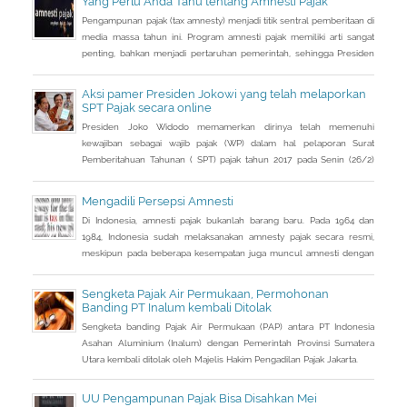
Yang Perlu Anda Tahu tentang Amnesti Pajak
Pengampunan pajak (tax amnesty) menjadi titik sentral pemberitaan di
media massa tahun ini. Program amnesti pajak memiliki arti sangat
penting, bahkan menjadi pertaruhan pemerintah, sehingga Presiden
Joko Widodo pun turun tangan langsung sosialisasi ke sejumlah kota.
Aksi pamer Presiden Jokowi yang telah melaporkan
SPT Pajak secara online
Presiden Joko Widodo memamerkan dirinya telah memenuhi
kewajiban sebagai wajib pajak (WP) dalam hal pelaporan Surat
Pemberitahuan Tahunan ( SPT) pajak tahun 2017 pada Senin (26/2)
kemarin.
Mengadili Persepsi Amnesti
Di Indonesia, amnesti pajak bukanlah barang baru. Pada 1964 dan
1984, Indonesia sudah melaksanakan amnesty pajak secara resmi,
meskipun pada beberapa kesempatan juga muncul amnesti dengan
nama lain, seperti sunset policy dan pengurangan sanksi administrasi,
pun dengan tujuan utama yang tidak sama persis.
Sengketa Pajak Air Permukaan, Permohonan
Banding PT Inalum kembali Ditolak
Sengketa banding Pajak Air Permukaan (PAP) antara PT Indonesia
Asahan Aluminium (Inalum) dengan Pemerintah Provinsi Sumatera
Utara kembali ditolak oleh Majelis Hakim Pengadilan Pajak Jakarta.
UU Pengampunan Pajak Bisa Disahkan Mei