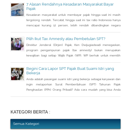
berupa saham dan harta tidak bergerak, seperti tanah dan bangunan.
7 Alasan Rendahnya Kesadaran Masyarakat Bayar
Pajak
Kesadaran masyarakat untuk membayar pajak hingga saat ini masih
tergolong rendah. Tercatat, hingga saat ini tax ratio Indonesia hanya
mencapai kurang 12 persen, lebih rendah dibandingkan negara
tetangga seperti Singapura dan Malaysia.
Pilih Ikut Tax Amnesty atau Pembetulan SPT?
Direktur Jenderal (Dirjen) Pajak, Ken Dwijugiasteadi menegaskan,
program pengampunan pajak (tax amnesty) bukan merupakan
kewajiban bagi setiap Wajib Pajak (WP). WP berhak untuk memilih
pembetulan Surat Pemberitahuan (SPT) Tahunan Pajak Penghasilan
(PPh) dengan aturan main yang berbeda, salah satunya mengenai
Begini Cara Lapor SPT Pajak Buat Suami Istri yang
pengusutan nilai wajar harta.
Bekerja
Anda adalah pasangan suami istri yang bekerja sebagai karyawan dan
ingin melaporkan Surat Pemberitahuan (SPT) Tahunan Pajak
Penghasilan (PPh) Orang Pribadi? Ada cara mudah yang bisa Anda
lakukan. Saat berbincang dengan Liputan6.com di Jakarta, Rabu
(30/3/2016), Kepala Kantor Pelayanan Pajak (KPP) Pratama Tanah
Abang Dua, Dwi Astuti memberikan langkahnya. Jika status Anda dan
suami atau istri
KATEGORI BERITA :
Semua Kategori