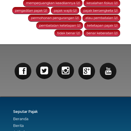
memperjuangkan keadilannya (2)
kesalahan fiskus (2)
pengadilan pajak (2)
pajak wajib (2)
pajak bersengketa (2)
permohonan pengurangan (2)
atau pembatalan (2)
pembatalan ketetapan (2)
ketetapan pajak (2)
tidak benar (2)
benar keberatan (2)
Seputar Pajak
Beranda
Berita