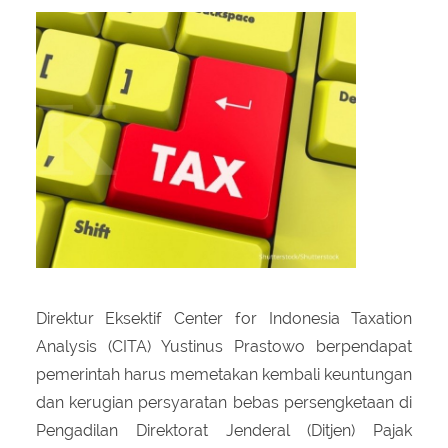
About Us
Peraturan Pengampunan Pajak
Q & A Pajak
Infografis Pengampunan Pajak
Kontak Kami
Sitemap
Direktur Eksektif Center for Indonesia Taxation
Analysis (CITA) Yustinus Prastowo berpendapat
pemerintah harus memetakan kembali keuntungan
dan kerugian persyaratan bebas persengketaan di
Pengadilan Direktorat Jenderal (Ditjen) Pajak