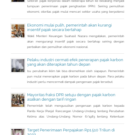
Setoran pajak korporasi dalam beberapa tahun ke belakang menjadi
tumpuan penerimaan pajak penghasilan (PPh). Seiring pemulihan
ekonomi, otoritas pajak mulai mencari sektor usaha yang berpotensi
memberikan sumbangsih besar di tahun depan.
Ekonomi mulai pulih, pemerintah akan kurangi
insentif pajak secara bertahap
Wakil Menteri Keuangan Suahasil Nazara mengatakan, pemerintah
akan mengurangi insentif pajak secara bertahap seiring dengan
perbaikan dan pemulihan ekonomi nasional.
Pelaku industri cermati efek penerapan pajak karbon
yang akan diterapkan tahun depan
Isu perubahan iklim tak bisa diremehkan oleh siapapun. Pemerintah
pun mulai menerapkan pajak karbon pada tahun depan. Para pelaku
industri perlu mencermati dampak pengenaan pajak tersebut.
Mayoritas fraksi DPR setuju dengan pajak karbon
asalkan dengan tarif ringan
Pemerintah telah mengusulkan pengenaan pajak karbon kepada
Panita Kerja (Panja) Rancangan Undang-Undang tentang Perubahan
Kelima atas Undang-Undang Nomor 6/1983 tentang Ketentuan
Umum dan Tata Cara Perpajakan (RUU KUP) Komisi XI DPR.
Target Penerimaan Perpajakan Rp1.510 Triliun di
2022