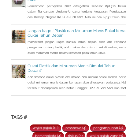
Penerimaan perpajakan 2022 ditargetkan sebesar Rp1.510 triliun
dalam Rancangan Undang-Undang tentang Anggaran Pendapatan
dan Belanja Negara (RUU APBN) 2022. Nilai ini naik Rp3,1 triliun dari
penerimaan perpajakan dalam RAPBN 2022 yang sebelumnya
dibacakan Presiden Jokowi sebelumnya dalam Pidato Kenegaraan
Jangan Kaget! Plastik dan Minuman Manis Bakal Kena
pada 16 Agustus 2021.
Cukai Tahun Depan
Masyarakat jangan kaget bahwa tahun depan akan ada rencana
pengenaan cukai plastik, alat makan dan minum sekali makan, serta
cukai minuman manis dalam kemasan pada tahun 2022.
Cukai Plastik dan Minuman Manis Dimulai Tahun
Depan?
Ada wacana cukai plastik, alat makan dan minum sekali makan, serta
cukai minuman manis dalam kemasan akan diterapkan pada 2022. Hal
tersebut disampaikan oleh Ketua Banggar DPR RI Said Abdullah saat
Rapat Panja Banggar DPR RI bersama pemerintah, Kamis 9
September 2021.
TAGS # :
wajib pajak (10)
prastowo (4)
pengampunan (4)
bersengketa (4)
fiskus (4)
wajib pajak yang (3)