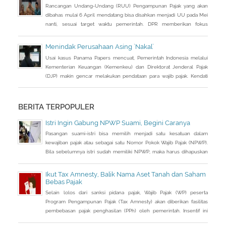
Rancangan Undang-Undang (RUU) Pengampunan Pajak yang akan
dibahas mulai 6 April mendatang bisa disahkan menjadi UU pada Mei
nanti, sesuai target waktu pemerintah. DPR memberikan fokus
perhatian pada RUU tax amnesty inisiatif presiden ini, sebagai salah
satu solusi mengatasi kurangnya penerimaan negara Rp 200-250
Menindak Perusahaan Asing `Nakal`
triliun dari target APBN 2016.
Usai kasus Panama Papers mencuat, Pemerintah Indonesia melalui
Kementerian Keuangan (Kemenkeu) dan Direktorat Jenderal Pajak
(DJP) makin gencar melakukan pendataan para wajib pajak. Kendati
sebelumnya, DJP sudah bertindak cukup keras terhadap para wajib
pajak yang â€œnakalâ€. Menteri Keuangan Bambang Brodjonegoro,
meminta DJP menindak tegas perusahaan atau wajib pajak kategori
BERITA TERPOPULER
penanaman modal
Istri Ingin Gabung NPWP Suami, Begini Caranya
Pasangan suami-istri bisa memilih menjadi satu kesatuan dalam
kewajiban pajak atau sebagai satu Nomor Pokok Wajib Pajak (NPWP).
Bila sebelumnya istri sudah memiliki NPWP, maka harus dihapuskan
dan dialihkan ke suami. Bagaimana caranya?
Ikut Tax Amnesty, Balik Nama Aset Tanah dan Saham
Bebas Pajak
Selain lolos dari sanksi pidana pajak, Wajib Pajak (WP) peserta
Program Pengampunan Pajak (Tax Amnesty) akan diberikan fasilitas
pembebasan pajak penghasilan (PPh) oleh pemerintah. Insentif ini
dapat diperoleh jika pemohon melakukan balik nama atas harta