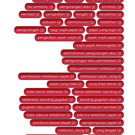
tax amnesty (3)
pengurangan atau (3)
amnesty (3)
kembali (3)
pengadilan (3)
tengah (3)
kesalahan (3)
putusan (3)
permohonan (3)
kelebihan (3)
pengurangan (3)
bagi wajib pajak (2)
pajak yang ingin (2)
pengadilan pajak wajib (2)
pajak wajib pajak (2)
wajib pajak bersengketa (2)
permohonan pengurangan atau (2)
pengurangan atau pembatalan (2)
atau pembatalan ketetapan (2)
pembatalan ketetapan pajak (2)
ketetapan pajak yang (2)
pajak yang tidak (2)
yang tidak benar (2)
tidak benar keberatan (2)
benar keberatan banding (2)
keberatan banding gugatan (2)
banding gugatan atau (2)
gugatan atau peninjauan (2)
atau peninjauan kembali (2)
tidak adanya kelebihan (2)
adanya kelebihan pajak (2)
prastowo berpendapat (2)
pengampunan pajak (2)
melunasi utang (2)
yang tengah (2)