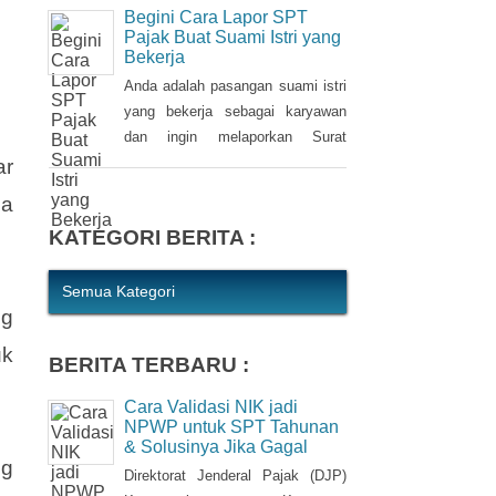
kewajiban bagi setiap Wajib Pajak
Begini Cara Lapor SPT
(WP). WP berhak untuk memilih
Pajak Buat Suami Istri yang
Bekerja
pembetulan Surat Pemberitahuan
(SPT) Tahunan Pajak Penghasilan
Anda adalah pasangan suami istri
(PPh) dengan aturan main yang
yang bekerja sebagai karyawan
berbeda, salah satunya mengenai
dan ingin melaporkan Surat
pengusutan nilai wajar harta.
Pemberitahuan (SPT) Tahunan
ar
Pajak Penghasilan (PPh) Orang
sa
Pribadi? Ada cara mudah yang
KATEGORI BERITA :
bisa Anda lakukan. Saat
berbincang dengan Liputan6.com
di Jakarta, Rabu (30/3/2016),
Semua Kategori
ng
Kepala Kantor Pelayanan Pajak
(KPP) Pratama Tanah Abang Dua,
uk
BERITA TERBARU :
Dwi Astuti memberikan
langkahnya. Jika status Anda dan
Cara Validasi NIK jadi
suami atau istri
NPWP untuk SPT Tahunan
& Solusinya Jika Gagal
ng
Direktorat Jenderal Pajak (DJP)