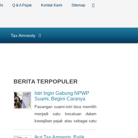
Us
Q & A Pajak
Kontak Kami
Sitemap
Tax Amnesty
BERITA TERPOPULER
Istri Ingin Gabung NPWP
Suami, Begini Caranya
Pasangan suami-istri bisa memilih
menjadi satu kesatuan dalam
kewajiban pajak atau sebagai satu
Nomor Pokok Wajib Pajak
(NPWP). Bila sebelumnya istri
Ikut Tax Amnesty, Balik