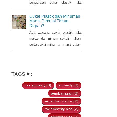
sebelumnya dalam Pidato
pengenaan cukai plastik, alat
Kenegaraan pada 16 Agustus
makan dan minum sekali makan,
2021.
serta cukai minuman manis dalam
Cukai Plastik dan Minuman
kemasan pada tahun 2022.
Manis Dimulai Tahun
Depan?
Ada wacana cukai plastik, alat
makan dan minum sekali makan,
serta cukai minuman manis dalam
kemasan akan diterapkan pada
2022. Hal tersebut disampaikan
oleh Ketua Banggar DPR RI Said
Abdullah saat Rapat Panja
TAGS # :
Banggar DPR RI bersama
pemerintah, Kamis 9 September
tax amnesty (3)
amnesty (3)
2021.
pembahasan (3)
sepat ikan gabus (2)
tax amnesty bisa (2)