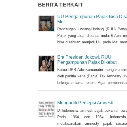
BERITA TERKAIT
UU Pengampunan Pajak Bisa Dis
Mei
Rancangan Undang-Undang (RUU) Peng
Pajak yang akan dibahas mulai 6 April m
bisa disahkan menjadi UU pada Mei nanti
target waktu pemerintah. DPR memberik
perhatian pada RUU tax amnesty inisiatif
Era Presiden Jokowi, RUU
ini, sebagai salah satu solusi mengatasi 
Pengampunan Pajak Dikebut
penerimaan negara Rp 200-250 triliun da
Ketua DPR Ade Komarudin mengaku dimin
APBN 2016.
oleh panitia kerja (Panja) Tax Amnesty un
bekerja selama reses. Agar pembahasa
pengampunan bagi pengemplang pajak
rampung. "Untuk (pembahasan) 
Amnesty, Panja baru terbentuk. Langsung
Mengadili Persepsi Amnesti
Mereka minta izin kepada pimpinan un
Di Indonesia, amnesti pajak bukanlah bar
bekerja pada saat reses. Dan akan terus
Pada 1964 dan 1984, Indonesia
sampai masa persidangan yang akan
melaksanakan amnesty pajak secara