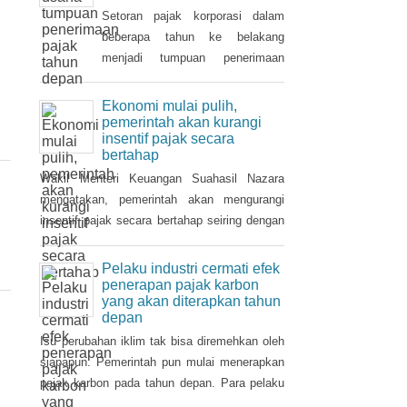
Tahun 2021 dan
ditanggung pemerintah ( PpnBM
Setoran pajak korporasi dalam
DTP) untuk sektor otomotif
beberapa tahun ke belakang
maupun insentif pajak
menjadi tumpuan penerimaan
pertambahan nilai ditanggung
pajak penghasilan (PPh). Seiring
pemerintah (PPN DTP) untuk
pemulihan ekonomi, otoritas pajak
Ekonomi mulai pulih,
sektor properti.
mulai mencari sektor usaha yang
pemerintah akan kurangi
insentif pajak secara
berpotensi memberikan
bertahap
sumbangsih besar di tahun depan.
Wakil Menteri Keuangan Suahasil Nazara
mengatakan, pemerintah akan mengurangi
insentif pajak secara bertahap seiring dengan
perbaikan dan pemulihan ekonomi nasional.
Pelaku industri cermati efek
penerapan pajak karbon
yang akan diterapkan tahun
depan
Isu perubahan iklim tak bisa diremehkan oleh
siapapun. Pemerintah pun mulai menerapkan
pajak karbon pada tahun depan. Para pelaku
industri perlu mencermati dampak pengenaan