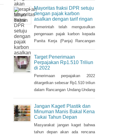
pajak tersebut.
Mayoritas fraksi DPR setuju
dengan pajak karbon
asalkan dengan tarif ringan
Pemerintah telah mengusulkan
pengenaan pajak karbon kepada
Panita Kerja (Panja) Rancangan
Undang-Undang tentang
Perubahan Kelima atas Undang-
Target Penerimaan
Undang Nomor 6/1983 tentang
Perpajakan Rp1.510 Triliun
di 2022
Ketentuan Umum dan Tata Cara
Perpajakan (RUU KUP) Komisi XI
Penerimaan perpajakan 2022
DPR.
ditargetkan sebesar Rp1.510 triliun
dalam Rancangan Undang-Undang
tentang Anggaran Pendapatan dan
Belanja Negara (RUU APBN)
Jangan Kaget! Plastik dan
2022. Nilai ini naik Rp3,1 triliun
Minuman Manis Bakal Kena
Cukai Tahun Depan
dari penerimaan perpajakan dalam
RAPBN 2022 yang sebelumnya
Masyarakat jangan kaget bahwa
dibacakan Presiden Jokowi
tahun depan akan ada rencana