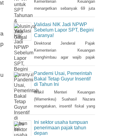
Kementerian Keuangan
at
menargetkan sebanyak 69 juta
Nomor Induk Kependudukan (NIK)
dapat terintegrasi dengan Nomor
Validasi NIK Jadi NPWP
Pokok Wajib Pajik (NPWP).
Sebelum Lapor SPT, Begini
ra
Caranya!
Simak cara validasi NIK jadi
ap
NPWP jelang pelaporan SPT
Direktorat Jenderal Pajak
Tahunan.Hingga 8 Januari 2023,
Kementerian Keuangan
DJP mencatat baru 53 juta NIK
menghimbau agar wajib pajak
atau 76,8 persen dari total target
melakukan validasi Nomor Induk
yang baru terintegrasi. Melalui
Kependudukan (NIK) sebagai
Pandemi Usai, Pemerintah
lu
integrasi, nantinya pelayanan
Nomor Pokok Wajib Pajak
Bakal Tetap Guyur Insentif
di Tahun Ini
dapat lebih
(NPWP) sebelum pelaporan
SPT Tahunan 2022. Hal ini sejalan
Wakil Menteri Keuangan
dengan sudah mulai
(Wamenkeu) Suahasil Nazara
diterapkannya Peraturan Menteri
mengatakan, insentif fiskal yang
Keuangan (PMK) Nomor
diberikan tahun 2022 lalu bakal
112/PMK.03/2022. Dalam PMK
berlanjut di tahun 2023. Stimulus
Ini sektor usaha tumpuan
yang menjadi aturan turunan
fiskal itu di antaranya insentif
penerimaan pajak tahun
depan
Peraturan Presiden Nomor 83
pajak penjualan barang mewah