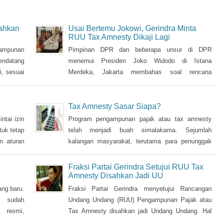
ahkan
Usai Bertemu Jokowi, Gerindra Minta
RUU Tax Amnesty Dikaji Lagi
ampunan
Pimpinan DPR dan beberapa unsur di DPR
endatang
menemui Presiden Joko Widodo di Istana
, sesuai
Merdeka, Jakarta membahas soal rencana
an fokus
kebijakan tax amnesty. Ketua Baleg DPR
 presiden
Supratman Andi Agtas, yang juga anggota Fraksi
kurangnya
Gerindra ini meminta agar rencana kebijakan
Tax Amnesty Sasar Siapa?
ri target
pengampunan pajak tersebut dikaji lebih mendalam
tai izin
Program pengampunan pajak atau tax amnesty
sebelum diterapkan.
tuk tetap
telah menjadi buah simalakama. Sejumlah
n aturan
kalangan masyarakat, terutama para penunggak
 segera
pajak, merasa keberatan dengan tarif tebusan
RUU Tax
yang dinilai cukup besar bila dihitung dari jumlah
Fraksi Partai Gerindra Setujui RUU Tax
 bekerja.
penghasilan yang tidak dilaporkan selama ini.
Amnesty Disahkan Jadi UU
tuk bisa
ang baru.
Fraksi Partai Gerindra menyetujui Rancangan
 berjalan
 sudah
Undang Undang (RUU) Pengampunan Pajak atau
 resmi,
Tax Amnesty disahkan jadi Undang Undang. Hal