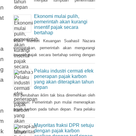
t,
Tahun 2021 dan
ditanggung pemerintah ( PpnBM
Setoran pajak korporasi dalam
DTP) untuk sektor otomotif
beberapa tahun ke belakang
au
maupun insentif pajak
menjadi tumpuan penerimaan
an
pertambahan nilai ditanggung
pajak penghasilan (PPh). Seiring
pemerintah (PPN DTP) untuk
pemulihan ekonomi, otoritas pajak
Ekonomi mulai pulih,
at
sektor properti.
mulai mencari sektor usaha yang
pemerintah akan kurangi
insentif pajak secara
berpotensi memberikan
bertahap
sumbangsih besar di tahun depan.
Wakil Menteri Keuangan Suahasil Nazara
mengatakan, pemerintah akan mengurangi
ga
insentif pajak secara bertahap seiring dengan
an
perbaikan dan pemulihan ekonomi nasional.
ng
Pelaku industri cermati efek
penerapan pajak karbon
ta
yang akan diterapkan tahun
depan
Isu perubahan iklim tak bisa diremehkan oleh
siapapun. Pemerintah pun mulai menerapkan
pajak karbon pada tahun depan. Para pelaku
an
industri perlu mencermati dampak pengenaan