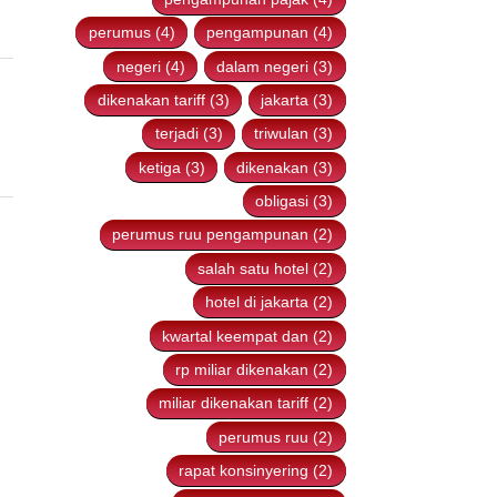
ruu pengampunan (4)
pengampunan pajak (4)
perumus (4)
pengampunan (4)
negeri (4)
dalam negeri (3)
dikenakan tariff (3)
jakarta (3)
terjadi (3)
triwulan (3)
ketiga (3)
dikenakan (3)
obligasi (3)
perumus ruu pengampunan (2)
salah satu hotel (2)
hotel di jakarta (2)
kwartal keempat dan (2)
rp miliar dikenakan (2)
miliar dikenakan tariff (2)
perumus ruu (2)