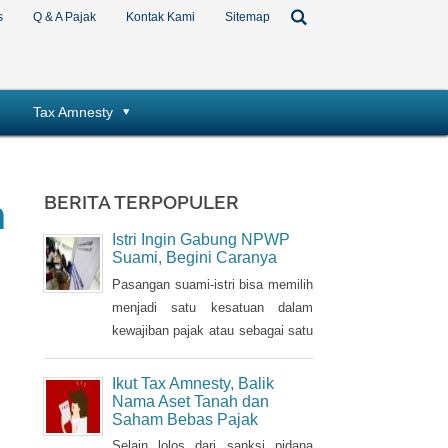
s
Q & A Pajak
Kontak Kami
Sitemap
Tax Amnesty
m
BERITA TERPOPULER
Istri Ingin Gabung NPWP
Suami, Begini Caranya
Pasangan suami-istri bisa memilih
menjadi satu kesatuan dalam
kewajiban pajak atau sebagai satu
Nomor Pokok Wajib Pajak
(NPWP). Bila sebelumnya istri
Ikut Tax Amnesty, Balik