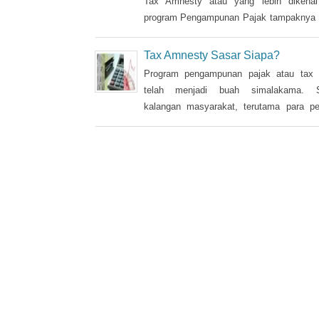
Pajak
Langkah pemerintah untuk menjalankan
Tax Amnesty atau yang lebih dikena
program Pengampunan Pajak tampaknya 
depan mata karena saat ini pemerint
mengajukan RUU Pengampunan Pajak dan
Tax Amnesty Sasar Siapa?
menunggu pengesahan DPR. Kalau tidak 
Program pengampunan pajak atau tax
melintang, RUU tersebut semestiny
telah menjadi buah simalakama. S
disahkan di akhir bulan ini. Artinya
kalangan masyarakat, terutama para p
pengampunan pajak tersebut dapat dijala
pajak, merasa keberatan dengan tarif
yang dinilai cukup besar bila dihitung da
penghasilan yang tidak dilaporkan selama i