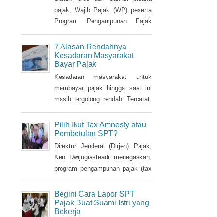
sudah memiliki NPWP, maka
Nama Aset Tanah dan
Saham Bebas Pajak
harus dihapuskan dan dialihkan ke
suami. Bagaimana caranya?
Selain lolos dari sanksi pidana
pajak, Wajib Pajak (WP) peserta
Program Pengampunan Pajak
(Tax Amnesty) akan diberikan
fasilitas pembebasan pajak
7 Alasan Rendahnya
penghasilan (PPh) oleh
Kesadaran Masyarakat
Bayar Pajak
pemerintah. Insentif ini dapat
diperoleh jika pemohon melakukan
Kesadaran masyarakat untuk
balik nama atas harta berupa
membayar pajak hingga saat ini
saham dan harta tidak bergerak,
masih tergolong rendah. Tercatat,
seperti tanah dan bangunan.
hingga saat ini tax ratio Indonesia
hanya mencapai kurang 12
Pilih Ikut Tax Amnesty atau
persen, lebih rendah dibandingkan
Pembetulan SPT?
negara tetangga seperti Singapura
Direktur Jenderal (Dirjen) Pajak,
dan Malaysia.
Ken Dwijugiasteadi menegaskan,
program pengampunan pajak (tax
amnesty) bukan merupakan
kewajiban bagi setiap Wajib Pajak