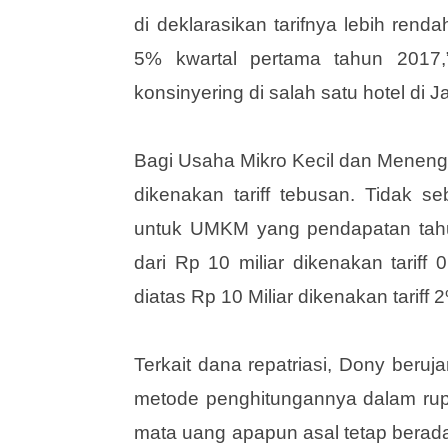
repatriasi tebusannya sebesar 4% d
dan 10% di kwartal 1 tahun 2017. 
di deklarasikan tarifnya lebih ren
5% kwartal pertama tahun 2017,”
konsinyering di salah satu hotel di J
Bagi Usaha Mikro Kecil dan Menenga
dikenakan tariff tebusan. Tidak se
untuk UMKM yang pendapatan tahun
dari Rp 10 miliar dikenakan tari
diatas Rp 10 Miliar dikenakan tariff 
Terkait dana repatriasi, Dony beruj