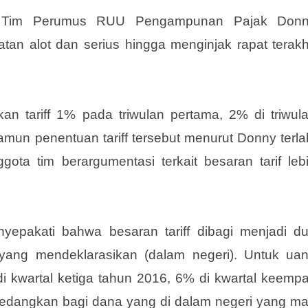
17.
ta Tim Perumus RUU Pengampunan Pajak Don
an alot dan serius hingga menginjak rapat terakh
an tariff 1% pada triwulan pertama, 2% di triwul
amun penentuan tariff tersebut menurut Donny terla
ota tim berargumentasi terkait besaran tarif leb
yepakati bahwa besaran tariff dibagi menjadi d
 yang mendeklarasikan (dalam negeri). Untuk ua