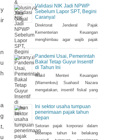
menargetkan sebanyak 69 juta
Nomor Induk Kependudukan (NIK)
dapat terintegrasi dengan Nomor
Validasi NIK Jadi NPWP
ny
Pokok Wajib Pajik (NPWP).
Sebelum Lapor SPT, Begini
Caranya!
Simak cara validasi NIK jadi
ir
NPWP jelang pelaporan SPT
Direktorat Jenderal Pajak
Tahunan.Hingga 8 Januari 2023,
Kementerian Keuangan
DJP mencatat baru 53 juta NIK
menghimbau agar wajib pajak
atau 76,8 persen dari total target
melakukan validasi Nomor Induk
an
yang baru terintegrasi. Melalui
Kependudukan (NIK) sebagai
Pandemi Usai, Pemerintah
integrasi, nantinya pelayanan
Nomor Pokok Wajib Pajak
Bakal Tetap Guyur Insentif
lu
di Tahun Ini
dapat lebih
(NPWP) sebelum pelaporan
ih
SPT Tahunan 2022. Hal ini sejalan
Wakil Menteri Keuangan
dengan sudah mulai
(Wamenkeu) Suahasil Nazara
diterapkannya Peraturan Menteri
mengatakan, insentif fiskal yang
Keuangan (PMK) Nomor
diberikan tahun 2022 lalu bakal
112/PMK.03/2022. Dalam PMK
berlanjut di tahun 2023. Stimulus
ua
Ini sektor usaha tumpuan
yang menjadi aturan turunan
fiskal itu di antaranya insentif
penerimaan pajak tahun
ng
depan
Peraturan Presiden Nomor 83
pajak penjualan barang mewah