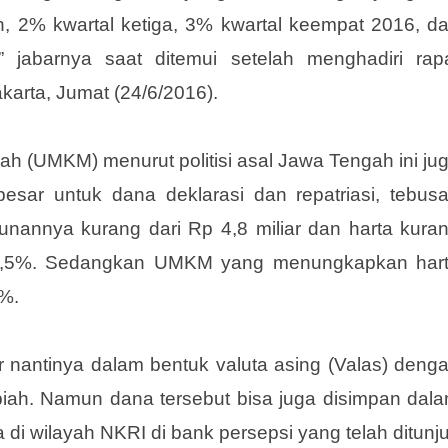
i kwartal ketiga tahun 2016, 6% di kwartal keempa
Sedangkan bagi dana yang di dalam negeri yang m
dah, 2% kwartal ketiga, 3% kwartal keempat 2016, d
 jabarnya saat ditemui setelah menghadiri rap
akarta, Jumat (24/6/2016).
h (UMKM) menurut politisi asal Jawa Tengah ini ju
besar untuk dana deklarasi dan repatriasi, tebus
annya kurang dari Rp 4,8 miliar dan harta kura
ff 0,5%. Sedangkan UMKM yang menungkapkan har
2%.
ar nantinya dalam bentuk valuta asing (Valas) deng