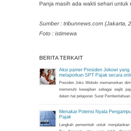
Rencananya RUU Pengampunan Paja
Panja masih ada wakti sehari untuk 
Sumber : tribunnews.com (Jakarta, 
Foto : istimewa
BERITA TERKAIT
Aksi pamer Presiden Jokowi yang 
melaporkan SPT Pajak secara onl
Presiden Joko Widodo memamerkan dirin
memenuhi kewajiban sebagai wajib pa
dalam hal pelaporan Surat Pemberitahuan
( SPT) pajak tahun 2017 pada Senin
kemarin.
Menakar Potensi Nyata Pengamp