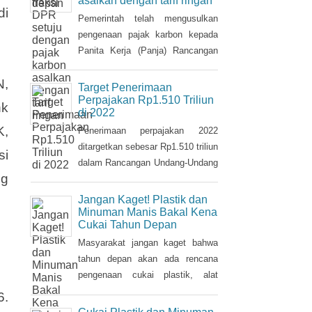
am
pajak tersebut.
Mayoritas fraksi DPR setuju
dengan pajak karbon
uk
asalkan dengan tarif ringan
di
Pemerintah telah mengusulkan
pengenaan pajak karbon kepada
Panita Kerja (Panja) Rancangan
Undang-Undang tentang
N,
Perubahan Kelima atas Undang-
Target Penerimaan
Undang Nomor 6/1983 tentang
Perpajakan Rp1.510 Triliun
nk
di 2022
Ketentuan Umum dan Tata Cara
K,
Perpajakan (RUU KUP) Komisi XI
Penerimaan perpajakan 2022
DPR.
ditargetkan sebesar Rp1.510 triliun
si
dalam Rancangan Undang-Undang
ng
tentang Anggaran Pendapatan dan
Belanja Negara (RUU APBN)
Jangan Kaget! Plastik dan
2022. Nilai ini naik Rp3,1 triliun
Minuman Manis Bakal Kena
Cukai Tahun Depan
dari penerimaan perpajakan dalam
RAPBN 2022 yang sebelumnya
Masyarakat jangan kaget bahwa
dibacakan Presiden Jokowi
tahun depan akan ada rencana