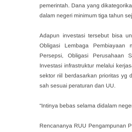
metode penghitungannya dalam rup
mata uang apapun asal tetap berada 
pemerintah. Dana yang dikategorikan
dalam negeri minimum tiga tahun sej
Adapun investasi tersebut bisa u
Obligasi Lembaga Pembiayaan m
Persepsi, Obligasi Perusahaan
Investasi infrastruktur melalui ke
sektor riil berdasarkan prioritas yg
sah sesuai peraturan dan UU.
“Intinya bebas selama didalam nege