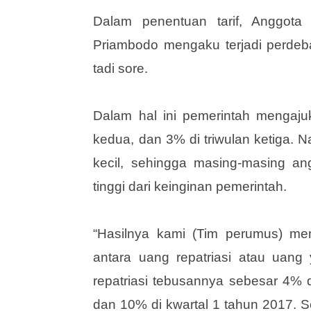
(SPT) Pajak 2016 pada 31 Maret 20
Dalam penentuan tarif, Anggo
Priambodo mengaku terjadi perdebat
tadi sore.
Dalam hal ini pemerintah mengajuk
kedua, dan 3% di triwulan ketiga. N
kecil, sehingga masing-masing angg
tinggi dari keinginan pemerintah.
“Hasilnya kami (Tim perumus) men
antara uang repatriasi atau uang