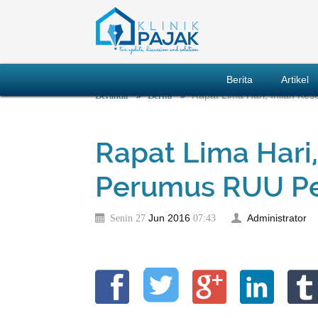
Berita
Artikel
Rapat Lima Hari, Inilah K
Beranda
Berita
Rapat Lima Hari
Perumus RUU P
Jun
2016
Administrator
Senin 27
07:43