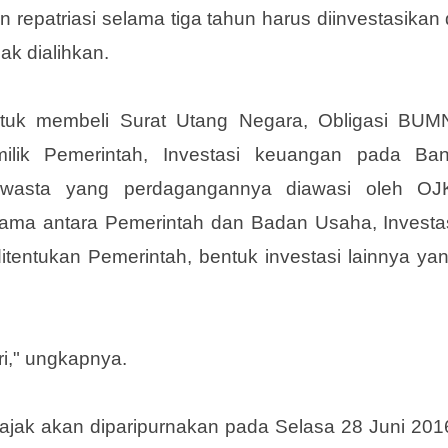
iah. Namun dana tersebut bisa juga disimpan dal
di wilayah NKRI di bank persepsi yang telah ditunj
 repatriasi selama tiga tahun harus diinvestasikan 
ak dialihkan.
ntuk membeli Surat Utang Negara, Obligasi BUM
ilik Pemerintah, Investasi keuangan pada Ba
 Swasta yang perdagangannya diawasi oleh OJ
rjasama antara Pemerintah dan Badan Usaha, Investa
 ditentukan Pemerintah, bentuk investasi lainnya ya
ri," ungkapnya.