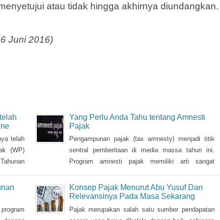
k akan diparipurnakan pada Selasa 28 Juni 201
menyetujui atau tidak hingga akhirnya diundangkan.
26 Juni 2016)
telah
Yang Perlu Anda Tahu tentang Amnesti
ine
Pajak
ya telah
Pengampunan pajak (tax amnesty) menjadi titik
jak (WP)
sentral pemberitaan di media massa tahun ini.
 Tahunan
Program amnesti pajak memiliki arti sangat
 (26/2)
penting, bahkan menjadi pertaruhan pemerintah,
sehingga Presiden Joko Widodo pun turun tangan
unan
Konsep Pajak Menurut Abu Yusuf Dan