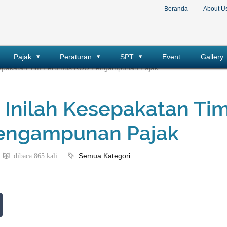
Beranda
About U
Pajak
Peraturan
SPT
Event
Gallery
esepakatan Tim Perumus RUU Pengampunan Pajak
, Inilah Kesepakatan Ti
engampunan Pajak
Semua Kategori
dibaca 865 kali