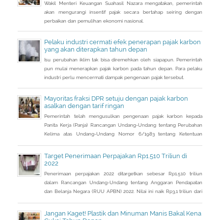
Wakil Menteri Keuangan Suahasil Nazara mengatakan, pemerintah
akan mengurangi insentif pajak secara bertahap seiring dengan
perbaikan dan pemulihan ekonomi nasional.
Pelaku industri cermati efek penerapan pajak karbon
yang akan diterapkan tahun depan
Isu perubahan iklim tak bisa diremehkan oleh siapapun. Pemerintah
pun mulai menerapkan pajak karbon pada tahun depan. Para pelaku
industri perlu mencermati dampak pengenaan pajak tersebut.
Mayoritas fraksi DPR setuju dengan pajak karbon
asalkan dengan tarif ringan
Pemerintah telah mengusulkan pengenaan pajak karbon kepada
Panita Kerja (Panja) Rancangan Undang-Undang tentang Perubahan
Kelima atas Undang-Undang Nomor 6/1983 tentang Ketentuan
Umum dan Tata Cara Perpajakan (RUU KUP) Komisi XI DPR.
Target Penerimaan Perpajakan Rp1.510 Triliun di
2022
Penerimaan perpajakan 2022 ditargetkan sebesar Rp1.510 triliun
dalam Rancangan Undang-Undang tentang Anggaran Pendapatan
dan Belanja Negara (RUU APBN) 2022. Nilai ini naik Rp3,1 triliun dari
penerimaan perpajakan dalam RAPBN 2022 yang sebelumnya
dibacakan Presiden Jokowi sebelumnya dalam Pidato Kenegaraan
Jangan Kaget! Plastik dan Minuman Manis Bakal Kena
pada 16 Agustus 2021.