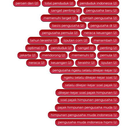
persen dari (2)
total penduduk (2)
penduduk indonesia (2)
sangat penting (2)
pengusaha baru (2)
memenuhi target (2)
jumlah pengusaha (2)
basis pengusaha (2)
pengusaha di (2)
pengusaha pemula (2)
neraca keuangan (2)
tahun terakhir (2)
liputan com (2)
menambah (2)
optimal (2)
penduduk (2)
sangat (2)
penting (2)
jakarta (2)
mendorong (2)
memenuhi (2)
pemula (2)
neraca (2)
keuangan (2)
terakhir (2)
liputan (2)
pengusaha ngaku selalu dikejar-kejar (1)
ngaku selalu dikejar-kejar soal (1)
selalu dikejar-kejar soal pajak (1)
dikejar-kejar soal pajak himpunan (1)
soal pajak himpunan pengusaha (1)
pajak himpunan pengusaha muda (1)
himpunan pengusaha muda indonesia (1)
pengusaha muda indonesia hipmi (1)