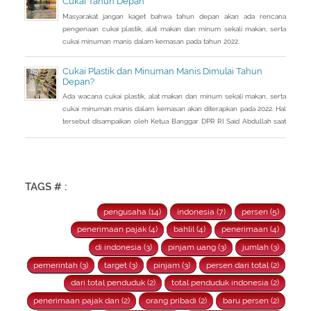
Cukai Tahun Depan
Masyarakat jangan kaget bahwa tahun depan akan ada rencana
pengenaan cukai plastik, alat makan dan minum sekali makan, serta
cukai minuman manis dalam kemasan pada tahun 2022.
Cukai Plastik dan Minuman Manis Dimulai Tahun
Depan?
Ada wacana cukai plastik, alat makan dan minum sekali makan, serta
cukai minuman manis dalam kemasan akan diterapkan pada 2022. Hal
tersebut disampaikan oleh Ketua Banggar DPR RI Said Abdullah saat
Rapat Panja Banggar DPR RI bersama pemerintah, Kamis 9
September 2021.
TAGS # :
pengusaha (14)
indonesia (7)
persen (5)
penerimaan pajak (4)
bahlil (4)
penerimaan (4)
di indonesia (3)
pinjam uang (3)
jumlah (3)
pemerintah (3)
target (3)
pinjam (3)
persen dari total (2)
dari total penduduk (2)
total penduduk indonesia (2)
penerimaan pajak dan (2)
orang pribadi (2)
baru persen (2)