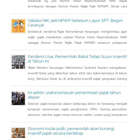
sebanyak 69 juta Nomor Induk Kependudukan (NIK) dapat
terintegrasi dengan Nomor Pokok Wajib Pajik (NPWP). Simak cara
validasi NIK jadi NPWP jelang pelaporan SPT Tahunan.Hingga 8
Januari 2023, DJP mencatat baru 53 juta NIK atau 76,8 persen dari
Validasi NIK Jadi NPWP Sebelum Lapor SPT, Begini
total target yang baru terintegrasi. Melalui integrasi, nantinya
Caranya!
pelayanan dapat lebih
Direktorat Jenderal Pajak Kementerian Keuangan menghimbau agar
wajib pajak melakukan validasi Nomor Induk Kependudukan (NIK)
sebagai Nomor Pokok Wajib Pajak (NPWP) sebelum pelaporan
SPT Tahunan 2022. Hal ini sejalan dengan sudah mulai
diterapkannya Peraturan Menteri Keuangan (PMK) Nomor
Pandemi Usai, Pemerintah Bakal Tetap Guyur Insentif
112/PMK.03/2022. Dalam PMK yang menjadi aturan turunan Peraturan
di Tahun Ini
Presiden Nomor 83 Tahun 2021 dan
Wakil Menteri Keuangan (Wamenkeu) Suahasil Nazara mengatakan,
insentif fiskal yang diberikan tahun 2022 lalu bakal berlanjut di tahun
2023. Stimulus fiskal itu di antaranya insentif pajak penjualan barang
mewah ditanggung pemerintah ( PpnBM DTP) untuk sektor otomotif
maupun insentif pajak pertambahan nilai ditanggung pemerintah
Ini sektor usaha tumpuan penerimaan pajak tahun
(PPN DTP) untuk sektor properti.
depan
Setoran pajak korporasi dalam beberapa tahun ke belakang menjadi
tumpuan penerimaan pajak penghasilan (PPh). Seiring pemulihan
ekonomi, otoritas pajak mulai mencari sektor usaha yang berpotensi
memberikan sumbangsih besar di tahun depan.
Ekonomi mulai pulih, pemerintah akan kurangi
insentif pajak secara bertahap