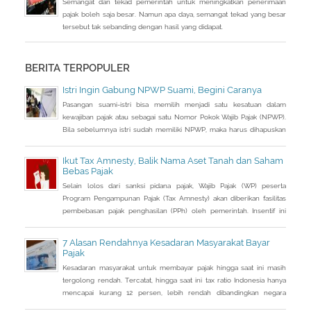
Semangat dan tekad pemerintah untuk meningkatkan penerimaan
pajak boleh saja besar. Namun apa daya, semangat tekad yang besar
tersebut tak sebanding dengan hasil yang didapat.
BERITA TERPOPULER
Istri Ingin Gabung NPWP Suami, Begini Caranya
Pasangan suami-istri bisa memilih menjadi satu kesatuan dalam
kewajiban pajak atau sebagai satu Nomor Pokok Wajib Pajak (NPWP).
Bila sebelumnya istri sudah memiliki NPWP, maka harus dihapuskan
dan dialihkan ke suami. Bagaimana caranya?
Ikut Tax Amnesty, Balik Nama Aset Tanah dan Saham
Bebas Pajak
Selain lolos dari sanksi pidana pajak, Wajib Pajak (WP) peserta
Program Pengampunan Pajak (Tax Amnesty) akan diberikan fasilitas
pembebasan pajak penghasilan (PPh) oleh pemerintah. Insentif ini
dapat diperoleh jika pemohon melakukan balik nama atas harta
berupa saham dan harta tidak bergerak, seperti tanah dan bangunan.
7 Alasan Rendahnya Kesadaran Masyarakat Bayar
Pajak
Kesadaran masyarakat untuk membayar pajak hingga saat ini masih
tergolong rendah. Tercatat, hingga saat ini tax ratio Indonesia hanya
mencapai kurang 12 persen, lebih rendah dibandingkan negara
tetangga seperti Singapura dan Malaysia.