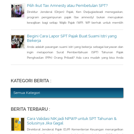
Pilih Ikut Tax Amnesty atau Pembetulan SPT?
Direktur Jenderal (Dirjen) Pajak, Ken Dwijugiasteadi menegaskan,
program pengampunan pajak (tax amnesty) bukan merupakan
kewajiban bagi setiap Wajib Pajak (WP). WP berhak untuk memilih
pembetulan Surat Pemberitahuan (SPT) Tahunan Pajak Penghasilan
(PPh) dengan aturan main yang berbeda, salah satunya mengenai
Begini Cara Lapor SPT Pajak Buat Suami Istri yang
pengusutan nilai wajar harta.
Bekerja
Anda adalah pasangan suami istri yang bekerja sebagai karyawan dan
ingin melaporkan Surat Pemberitahuan (SPT) Tahunan Pajak
Penghasilan (PPh) Orang Pribadi? Ada cara mudah yang bisa Anda
lakukan. Saat berbincang dengan Liputan6.com di Jakarta, Rabu
(30/3/2016), Kepala Kantor Pelayanan Pajak (KPP) Pratama Tanah
Abang Dua, Dwi Astuti memberikan langkahnya. Jika status Anda dan
suami atau istri
KATEGORI BERITA :
Semua Kategori
BERITA TERBARU :
Cara Validasi NIK jadi NPWP untuk SPT Tahunan &
Solusinya Jika Gagal
Direktorat Jenderal Pajak (DJP) Kementerian Keuangan menargetkan