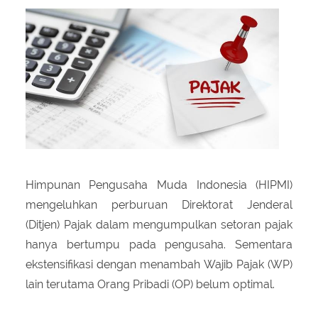
About Us
Peraturan Pengampunan Pajak
Q & A Pajak
Infografis Pengampunan Pajak
Kontak Kami
Sitemap
Himpunan Pengusaha Muda Indonesia (HIPMI)
mengeluhkan perburuan Direktorat Jenderal
(Ditjen) Pajak dalam mengumpulkan setoran pajak
hanya bertumpu pada pengusaha. Sementara
ekstensifikasi dengan menambah Wajib Pajak (WP)
lain terutama Orang Pribadi (OP) belum optimal.