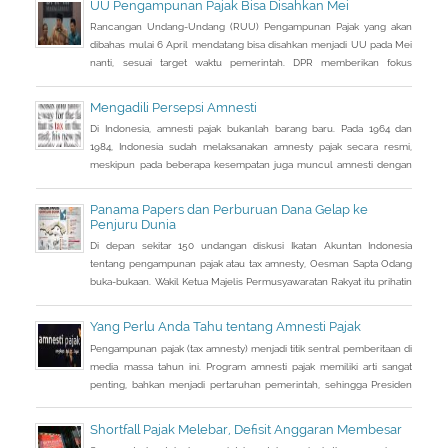
UU Pengampunan Pajak Bisa Disahkan Mei
Rancangan Undang-Undang (RUU) Pengampunan Pajak yang akan
dibahas mulai 6 April mendatang bisa disahkan menjadi UU pada Mei
nanti, sesuai target waktu pemerintah. DPR memberikan fokus
perhatian pada RUU tax amnesty inisiatif presiden ini, sebagai salah
satu solusi mengatasi kurangnya penerimaan negara Rp 200-250
Mengadili Persepsi Amnesti
triliun dari target APBN 2016.
Di Indonesia, amnesti pajak bukanlah barang baru. Pada 1964 dan
1984, Indonesia sudah melaksanakan amnesty pajak secara resmi,
meskipun pada beberapa kesempatan juga muncul amnesti dengan
nama lain, seperti sunset policy dan pengurangan sanksi administrasi,
pun dengan tujuan utama yang tidak sama persis.
Panama Papers dan Perburuan Dana Gelap ke
Penjuru Dunia
Di depan sekitar 150 undangan diskusi Ikatan Akuntan Indonesia
tentang pengampunan pajak atau tax amnesty, Oesman Sapta Odang
buka-bukaan. Wakil Ketua Majelis Permusyawaratan Rakyat itu prihatin
dengan kondisi saat ini terkait beratnya upaya mendongkrak
pendapatan negara. Sebuah informasi sampai ke telinganya. Di
Yang Perlu Anda Tahu tentang Amnesti Pajak
tengah lemahnya penerimaan pajak, banyak uang warga Indonesia
Pengampunan pajak (tax amnesty) menjadi titik sentral pemberitaan di
justru diparkir di
media massa tahun ini. Program amnesti pajak memiliki arti sangat
penting, bahkan menjadi pertaruhan pemerintah, sehingga Presiden
Joko Widodo pun turun tangan langsung sosialisasi ke sejumlah kota.
Shortfall Pajak Melebar, Defisit Anggaran Membesar