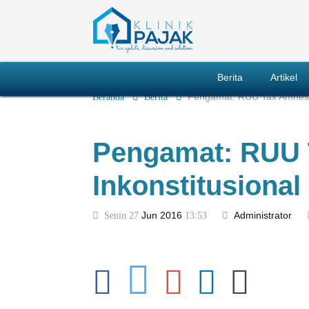
Berita
Artikel
Beranda
Berita
Pengamat: RUU Tax Amnesty
Pengamat: RUU 
Inkonstitusional
Senin 27
Jun
2016
13:53
Administrator