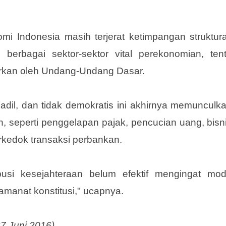
dot ke luar atau masuk ke kantong kantong ora
 Indonesia masih terjerat ketimpangan struktura
 berbagai sektor-sektor vital perekonomian, ten
arkan oleh Undang-Undang Dasar.
dil, dan tidak demokratis ini akhirnya memunculk
n, seperti penggelapan pajak, pencucian uang, bisn
erkedok transaksi perbankan.
ibusi kesejahteraan belum efektif mengingat mo
amanat konstitusi," ucapnya.