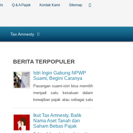
Us
Q & A Pajak
Kontak Kami
Sitemap
Tax Amnesty
BERITA TERPOPULER
Istri Ingin Gabung NPWP
Suami, Begini Caranya
Pasangan suami-istri bisa memilih
menjadi satu kesatuan dalam
kewajiban pajak atau sebagai satu
Nomor Pokok Wajib Pajak
(NPWP). Bila sebelumnya istri
Ikut Tax Amnesty, Balik