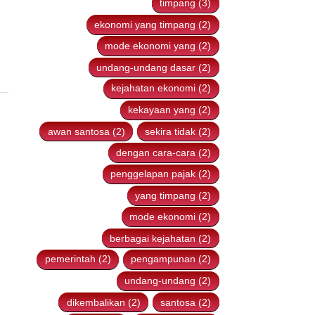
sekira (3)
penggelapan (3)
timpang (3)
ekonomi yang timpang (2)
mode ekonomi yang (2)
undang-undang dasar (2)
kejahatan ekonomi (2)
kekayaan yang (2)
awan santosa (2)
sekira tidak (2)
dengan cara-cara (2)
penggelapan pajak (2)
yang timpang (2)
mode ekonomi (2)
berbagai kejahatan (2)
pemerintah (2)
pengampunan (2)