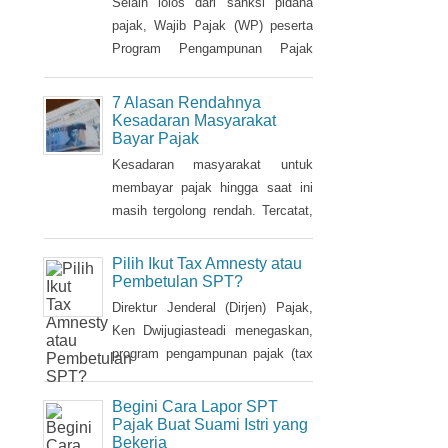
sudah memiliki NPWP, maka
Nama Aset Tanah dan
Saham Bebas Pajak
harus dihapuskan dan dialihkan ke
suami. Bagaimana caranya?
Selain lolos dari sanksi pidana
pajak, Wajib Pajak (WP) peserta
Program Pengampunan Pajak
(Tax Amnesty) akan diberikan
fasilitas pembebasan pajak
7 Alasan Rendahnya
penghasilan (PPh) oleh
Kesadaran Masyarakat
Bayar Pajak
pemerintah. Insentif ini dapat
diperoleh jika pemohon melakukan
Kesadaran masyarakat untuk
balik nama atas harta berupa
membayar pajak hingga saat ini
saham dan harta tidak bergerak,
masih tergolong rendah. Tercatat,
seperti tanah dan bangunan.
hingga saat ini tax ratio Indonesia
hanya mencapai kurang 12
Pilih Ikut Tax Amnesty atau
persen, lebih rendah dibandingkan
Pembetulan SPT?
negara tetangga seperti Singapura
Direktur Jenderal (Dirjen) Pajak,
dan Malaysia.
Ken Dwijugiasteadi menegaskan,
program pengampunan pajak (tax
amnesty) bukan merupakan