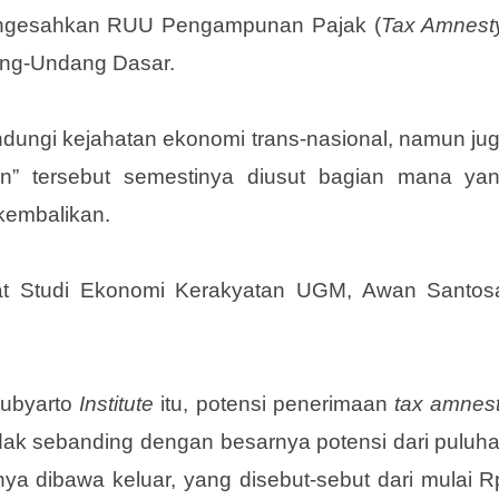
ngesahkan RUU Pengampunan Pajak (
Tax Amnest
ang-Undang Dasar.
lindungi kejahatan ekonomi trans-nasional, namun ju
n” tersebut semestinya diusut bagian mana ya
ikembalikan.
at Studi Ekonomi Kerakyatan UGM, Awan Santos
Mubyarto
Institute
itu, potensi penerimaan
tax amnes