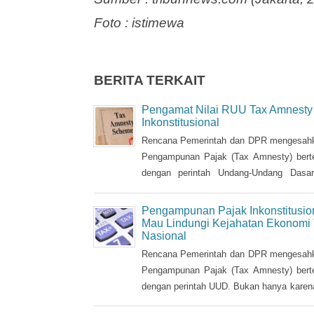
Sumber : tribunnews.com (Jakarta, 
Foto : istimewa
BERITA TERKAIT
Pengamat Nilai RUU Tax Amnesty
Inkonstitusional
Rencana Pemerintah dan DPR mengesa
Pengampunan Pajak (Tax Amnesty) bert
dengan perintah Undang-Undang Dasa
karena di balik itu justru melindungi k
ekonomi trans-nasional, namun juga
Pengampunan Pajak Inkonstitusio
kekayaan yang â€œdigelapkanâ€ t
Mau Lindungi Kejahatan Ekonomi 
Nasional
semestinya diusut bagian mana yang s
aset nasional dan harus dikembalikan.
Rencana Pemerintah dan DPR mengesa
Pengampunan Pajak (Tax Amnesty) bert