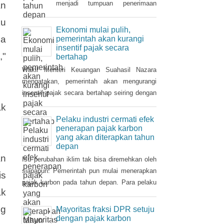
Tahun 2021 dan
ditanggung pemerintah ( PpnBM
Setoran pajak korporasi dalam
DTP) untuk sektor otomotif
beberapa tahun ke belakang
maupun insentif pajak
menjadi tumpuan penerimaan
an
pertambahan nilai ditanggung
pajak penghasilan (PPh). Seiring
ku
pemerintah (PPN DTP) untuk
pemulihan ekonomi, otoritas pajak
Ekonomi mulai pulih,
sektor properti.
mulai mencari sektor usaha yang
da
pemerintah akan kurangi
insentif pajak secara
berpotensi memberikan
,"
bertahap
sumbangsih besar di tahun depan.
Wakil Menteri Keuangan Suahasil Nazara
mengatakan, pemerintah akan mengurangi
insentif pajak secara bertahap seiring dengan
perbaikan dan pemulihan ekonomi nasional.
ak
Pelaku industri cermati efek
penerapan pajak karbon
yang akan diterapkan tahun
depan
an
Isu perubahan iklim tak bisa diremehkan oleh
siapapun. Pemerintah pun mulai menerapkan
is
pajak karbon pada tahun depan. Para pelaku
ak
industri perlu mencermati dampak pengenaan