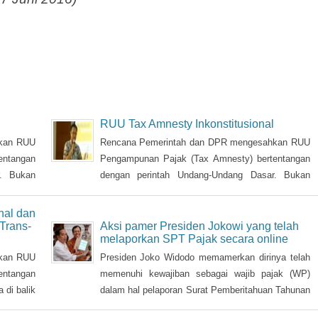
27 Juni 2016)
RUU Tax Amnesty Inkonstitusional
hkan RUU
Rencana Pemerintah dan DPR mengesahkan RUU
entangan
Pengampunan Pajak (Tax Amnesty) bertentangan
r. Bukan
dengan perintah Undang-Undang Dasar. Bukan
ejahatan
karena di balik itu justru melindungi kejahatan
 karena
ekonomi trans-nasional, tetapi juga karena
nal dan
ersebut
kekayaan yang "digelapkan" tersebut semestinya
Trans-
Aksi pamer Presiden Jokowi yang telah
melaporkan SPT Pajak secara online
ejatinya
diusut bagian mana yang sejatinya aset nasional
dan harus dikembalikan.
hkan RUU
Presiden Joko Widodo memamerkan dirinya telah
entangan
memenuhi kewajiban sebagai wajib pajak (WP)