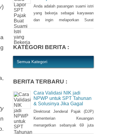
kewajiban bagi setiap Wajib Pajak
Begini Cara Lapor SPT
(WP). WP berhak untuk memilih
Pajak Buat Suami Istri yang
Bekerja
pembetulan Surat Pemberitahuan
y
)
(SPT) Tahunan Pajak Penghasilan
Anda adalah pasangan suami istri
(PPh) dengan aturan main yang
yang bekerja sebagai karyawan
berbeda, salah satunya mengenai
dan ingin melaporkan Surat
pengusutan nilai wajar harta.
Pemberitahuan (SPT) Tahunan
Pajak Penghasilan (PPh) Orang
ga
Pribadi? Ada cara mudah yang
KATEGORI BERITA :
ng
bisa Anda lakukan. Saat
berbincang dengan Liputan6.com
di Jakarta, Rabu (30/3/2016),
Semua Kategori
Kepala Kantor Pelayanan Pajak
(KPP) Pratama Tanah Abang Dua,
a,
BERITA TERBARU :
Dwi Astuti memberikan
langkahnya. Jika status Anda dan
Cara Validasi NIK jadi
suami atau istri
NPWP untuk SPT Tahunan
& Solusinya Jika Gagal
ty
Direktorat Jenderal Pajak (DJP)