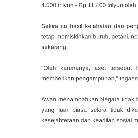
sebesar Rp. 165 trilyun tentu saja 
tahun kegiatan ekonomi yang hasiln
4.500 trilyun - Rp 11.400 trilyun ole
Sekira itu hasil kejahatan dan p
tetap memiskinkan buruh, petani, n
sekarang.
"Oleh karenanya, aset tersebut 
memberikan pengampunan," tegasn
Awan menambahkan Negara tidak bo
yang luar biasa sekira tidak di
kesejahteraan dan keadilan sosial m