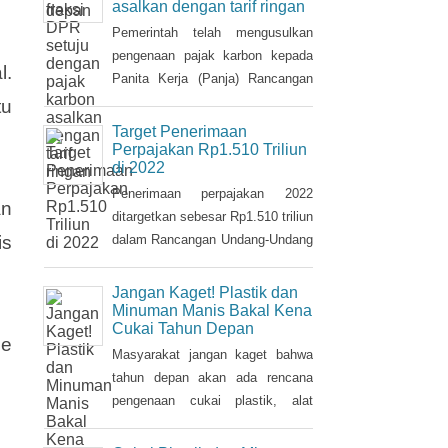
pajak tersebut.
ng
Mayoritas fraksi DPR setuju
dengan pajak karbon
asalkan dengan tarif ringan
Pemerintah telah mengusulkan
pengenaan pajak karbon kepada
l.
Panita Kerja (Panja) Rancangan
Undang-Undang tentang
tu
Perubahan Kelima atas Undang-
Target Penerimaan
Undang Nomor 6/1983 tentang
Perpajakan Rp1.510 Triliun
di 2022
Ketentuan Umum dan Tata Cara
Perpajakan (RUU KUP) Komisi XI
Penerimaan perpajakan 2022
an
DPR.
ditargetkan sebesar Rp1.510 triliun
dalam Rancangan Undang-Undang
is
tentang Anggaran Pendapatan dan
Belanja Negara (RUU APBN)
Jangan Kaget! Plastik dan
2022. Nilai ini naik Rp3,1 triliun
Minuman Manis Bakal Kena
Cukai Tahun Depan
dari penerimaan perpajakan dalam
de
RAPBN 2022 yang sebelumnya
Masyarakat jangan kaget bahwa
dibacakan Presiden Jokowi
tahun depan akan ada rencana