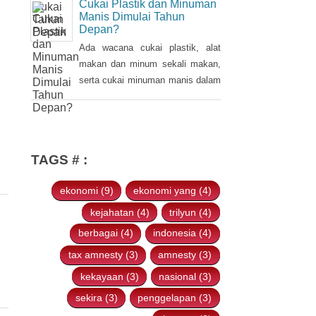
sebelumnya dalam Pidato
pengenaan cukai plastik, alat
Kenegaraan pada 16 Agustus
makan dan minum sekali makan,
2021.
serta cukai minuman manis dalam
Cukai Plastik dan Minuman
kemasan pada tahun 2022.
Manis Dimulai Tahun
Depan?
Ada wacana cukai plastik, alat
makan dan minum sekali makan,
serta cukai minuman manis dalam
kemasan akan diterapkan pada
2022. Hal tersebut disampaikan
oleh Ketua Banggar DPR RI Said
Abdullah saat Rapat Panja
TAGS # :
Banggar DPR RI bersama
pemerintah, Kamis 9 September
ekonomi (9)
ekonomi yang (4)
2021.
kejahatan (4)
trilyun (4)
berbagai (4)
indonesia (4)
tax amnesty (3)
amnesty (3)
kekayaan (3)
nasional (3)