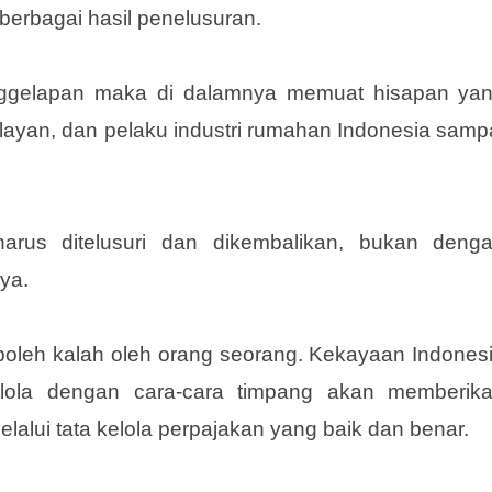
tidak sebanding dengan besarnya potensi dari puluh
ya dibawa keluar, yang disebut-sebut dari mulai R
h berbagai hasil penelusuran.
enggelapan maka di dalamnya memuat hisapan ya
elayan, dan pelaku industri rumahan Indonesia samp
harus ditelusuri dan dikembalikan, bukan deng
ya.
leh kalah oleh orang seorang. Kekayaan Indones
kelola dengan cara-cara timpang akan memberik
elalui tata kelola perpajakan yang baik dan benar.