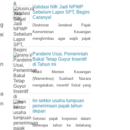
an
Kementerian Keuangan
menargetkan sebanyak 69 juta
p.
Nomor Induk Kependudukan (NIK)
dapat terintegrasi dengan Nomor
Validasi NIK Jadi NPWP
Pokok Wajib Pajik (NPWP).
Sebelum Lapor SPT, Begini
Caranya!
Simak cara validasi NIK jadi
ng
NPWP jelang pelaporan SPT
Direktorat Jenderal Pajak
Tahunan.Hingga 8 Januari 2023,
Kementerian Keuangan
ai
DJP mencatat baru 53 juta NIK
menghimbau agar wajib pajak
atau 76,8 persen dari total target
melakukan validasi Nomor Induk
yang baru terintegrasi. Melalui
Kependudukan (NIK) sebagai
Pandemi Usai, Pemerintah
integrasi, nantinya pelayanan
Nomor Pokok Wajib Pajak
Bakal Tetap Guyur Insentif
an
di Tahun Ini
dapat lebih
(NPWP) sebelum pelaporan
SPT Tahunan 2022. Hal ini sejalan
Wakil Menteri Keuangan
dengan sudah mulai
(Wamenkeu) Suahasil Nazara
diterapkannya Peraturan Menteri
mengatakan, insentif fiskal yang
Keuangan (PMK) Nomor
diberikan tahun 2022 lalu bakal
ia
112/PMK.03/2022. Dalam PMK
berlanjut di tahun 2023. Stimulus
Ini sektor usaha tumpuan
an
yang menjadi aturan turunan
fiskal itu di antaranya insentif
penerimaan pajak tahun
depan
Peraturan Presiden Nomor 83
pajak penjualan barang mewah