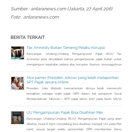
Sumber : antaranews.com (Jakarta, 27 April 206)
Foto : antaranews.com
BERITA TERKAIT
Tax Amnesty Bukan Tameng Pelaku Korupsi
Rancangan Undang-Undang Pengampunan Pajak (RUU Tax
Amnesty) jelas dinyatakan bahwa pengampunan pajak bukan untuk
mengampuni kejahatan pidana atau koruptor. Namun, sesungguhnya
tujuan tax amnesty memberi kepastian hukum dan keadilan bagi
seluruh wajib pajak. Menurut Managing Partner Danny Darussalam
Aksi pamer Presiden Jokowi yang telah melaporkan
Tax Center, Darussalam, Tax amnesty bukan serta merta
SPT Pajak secara online
membebaskan para pelaku korupsi dari tuntutan
Presiden Joko Widodo memamerkan dirinya telah memenuhi
kewajiban sebagai wajib pajak (WP) dalam hal pelaporan Surat
Pemberitahuan Tahunan ( SPT) pajak tahun 2017 pada Senin (26/2)
kemarin.
UU Pengampunan Pajak Bisa Disahkan Mei
Rancangan Undang-Undang (RUU) Pengampunan Pajak yang akan
dibahas mulai 6 April mendatang bisa disahkan menjadi UU pada Mei
nanti, sesuai target waktu pemerintah. DPR memberikan fokus