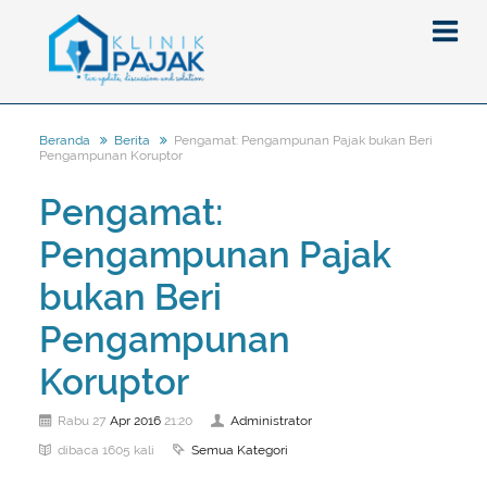
Pengamat: Pengampunan Pajak bukan Beri
Beranda
Berita
Pengampunan Koruptor
Berita
Pengamat:
Artikel
Pengampunan Pajak
Pajak
Peraturan
Pengantar
bukan Beri
SPT
Pajak Penghasilan (PPh)
PPh
Pengampunan
Event
Pajak Pertambahan Nilai (PPN)
PPN
SPT Masa
Koruptor
Gallery
Administrasi Perpajakan
KUP
SPT Tahunan
Apr
2016
Administrator
Rabu 27
21:20
Tax Amnesty
Penghitungan Pajak
Update Aturan Pajak
Formulir Pajak
Semua Kategori
dibaca 1605 kali
Beranda
Aturan Pajak Lainnya
Pengampunan Pajak