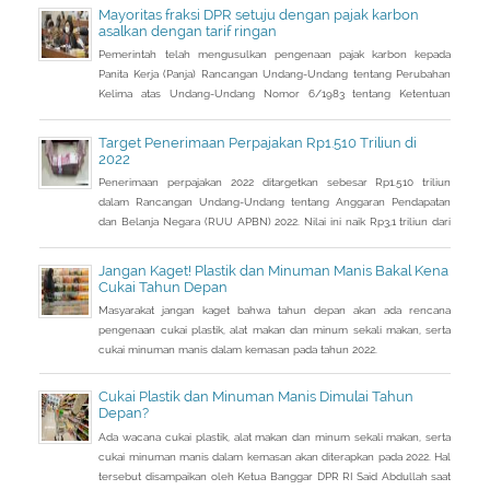
Mayoritas fraksi DPR setuju dengan pajak karbon
asalkan dengan tarif ringan
Pemerintah telah mengusulkan pengenaan pajak karbon kepada
Panita Kerja (Panja) Rancangan Undang-Undang tentang Perubahan
Kelima atas Undang-Undang Nomor 6/1983 tentang Ketentuan
Umum dan Tata Cara Perpajakan (RUU KUP) Komisi XI DPR.
Target Penerimaan Perpajakan Rp1.510 Triliun di
2022
Penerimaan perpajakan 2022 ditargetkan sebesar Rp1.510 triliun
dalam Rancangan Undang-Undang tentang Anggaran Pendapatan
dan Belanja Negara (RUU APBN) 2022. Nilai ini naik Rp3,1 triliun dari
penerimaan perpajakan dalam RAPBN 2022 yang sebelumnya
dibacakan Presiden Jokowi sebelumnya dalam Pidato Kenegaraan
Jangan Kaget! Plastik dan Minuman Manis Bakal Kena
pada 16 Agustus 2021.
Cukai Tahun Depan
Masyarakat jangan kaget bahwa tahun depan akan ada rencana
pengenaan cukai plastik, alat makan dan minum sekali makan, serta
cukai minuman manis dalam kemasan pada tahun 2022.
Cukai Plastik dan Minuman Manis Dimulai Tahun
Depan?
Ada wacana cukai plastik, alat makan dan minum sekali makan, serta
cukai minuman manis dalam kemasan akan diterapkan pada 2022. Hal
tersebut disampaikan oleh Ketua Banggar DPR RI Said Abdullah saat