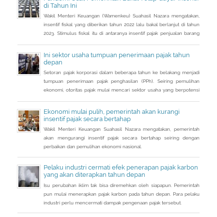
112/PMK.03/2022. Dalam PMK yang menjadi aturan turunan Peraturan
di Tahun Ini
Presiden Nomor 83 Tahun 2021 dan
Wakil Menteri Keuangan (Wamenkeu) Suahasil Nazara mengatakan,
insentif fiskal yang diberikan tahun 2022 lalu bakal berlanjut di tahun
2023. Stimulus fiskal itu di antaranya insentif pajak penjualan barang
mewah ditanggung pemerintah ( PpnBM DTP) untuk sektor otomotif
maupun insentif pajak pertambahan nilai ditanggung pemerintah
Ini sektor usaha tumpuan penerimaan pajak tahun
(PPN DTP) untuk sektor properti.
depan
Setoran pajak korporasi dalam beberapa tahun ke belakang menjadi
tumpuan penerimaan pajak penghasilan (PPh). Seiring pemulihan
ekonomi, otoritas pajak mulai mencari sektor usaha yang berpotensi
memberikan sumbangsih besar di tahun depan.
Ekonomi mulai pulih, pemerintah akan kurangi
insentif pajak secara bertahap
Wakil Menteri Keuangan Suahasil Nazara mengatakan, pemerintah
akan mengurangi insentif pajak secara bertahap seiring dengan
perbaikan dan pemulihan ekonomi nasional.
Pelaku industri cermati efek penerapan pajak karbon
yang akan diterapkan tahun depan
Isu perubahan iklim tak bisa diremehkan oleh siapapun. Pemerintah
pun mulai menerapkan pajak karbon pada tahun depan. Para pelaku
industri perlu mencermati dampak pengenaan pajak tersebut.