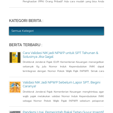
Penghasilan (PPh) Orang Pribadi? Ada cara mudah yang bisa Anda
lakukan. Saat berbincang dengan Liputan6.com di Jakarta, Rabu
(30/3/2016), Kepala Kantor Pelayanan Pajak (KPP) Pratama Tanah
Abang Dua, Dwi Astuti memberikan langkahnya. Jika status Anda dan
suami atau istri
KATEGORI BERITA :
Semua Kategori
BERITA TERBARU :
Cara Validasi NIK jadi NPWP untuk SPT Tahunan &
Solusinya Jika Gagal
Direktorat Jenderal Pajak (DJP) Kementerian Keuangan menargetkan
sebanyak 69 juta Nomor Induk Kependudukan (NIK) dapat
terintegrasi dengan Nomor Pokok Wajib Pajik (NPWP). Simak cara
validasi NIK jadi NPWP jelang pelaporan SPT Tahunan.Hingga 8
Januari 2023, DJP mencatat baru 53 juta NIK atau 76,8 persen dari
Validasi NIK Jadi NPWP Sebelum Lapor SPT, Begini
total target yang baru terintegrasi. Melalui integrasi, nantinya
Caranya!
pelayanan dapat lebih
Direktorat Jenderal Pajak Kementerian Keuangan menghimbau agar
wajib pajak melakukan validasi Nomor Induk Kependudukan (NIK)
sebagai Nomor Pokok Wajib Pajak (NPWP) sebelum pelaporan
SPT Tahunan 2022. Hal ini sejalan dengan sudah mulai
diterapkannya Peraturan Menteri Keuangan (PMK) Nomor
Pandemi Usai, Pemerintah Bakal Tetap Guyur Insentif