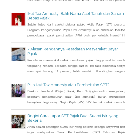
dan dialihkan ke suami. Bagaimana caranya?
Ikut Tax Amnesty, Balik Nama Aset Tanah dan Saham
Bebas Pajak
Selain lolos dari sanksi pidana pajak, Wajib Pajak (WP) peserta
Program Pengampunan Pajak (Tax Amnesty) akan diberikan fasilitas
pembebasan pajak penghasilan (PPh) oleh pemerintah. Insentif ini
dapat diperoleh jika pemohon melakukan balik nama atas harta
berupa saham dan harta tidak bergerak, seperti tanah dan bangunan.
7 Alasan Rendahnya Kesadaran Masyarakat Bayar
Pajak
Kesadaran masyarakat untuk membayar pajak hingga saat ini masih
tergolong rendah. Tercatat, hingga saat ini tax ratio Indonesia hanya
mencapai kurang 12 persen, lebih rendah dibandingkan negara
tetangga seperti Singapura dan Malaysia.
Pilih Ikut Tax Amnesty atau Pembetulan SPT?
Direktur Jenderal (Dirjen) Pajak, Ken Dwijugiasteadi menegaskan,
program pengampunan pajak (tax amnesty) bukan merupakan
kewajiban bagi setiap Wajib Pajak (WP). WP berhak untuk memilih
pembetulan Surat Pemberitahuan (SPT) Tahunan Pajak Penghasilan
(PPh) dengan aturan main yang berbeda, salah satunya mengenai
Begini Cara Lapor SPT Pajak Buat Suami Istri yang
pengusutan nilai wajar harta.
Bekerja
Anda adalah pasangan suami istri yang bekerja sebagai karyawan dan
ingin melaporkan Surat Pemberitahuan (SPT) Tahunan Pajak