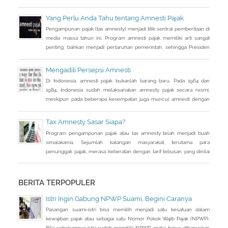
perhatian pada RUU tax amnesty inisiatif presiden ini, sebagai salah
satu solusi mengatasi kurangnya penerimaan negara Rp 200-250
Yang Perlu Anda Tahu tentang Amnesti Pajak
triliun dari target APBN 2016.
Pengampunan pajak (tax amnesty) menjadi titik sentral pemberitaan di
media massa tahun ini. Program amnesti pajak memiliki arti sangat
penting, bahkan menjadi pertaruhan pemerintah, sehingga Presiden
Joko Widodo pun turun tangan langsung sosialisasi ke sejumlah kota.
Mengadili Persepsi Amnesti
Di Indonesia, amnesti pajak bukanlah barang baru. Pada 1964 dan
1984, Indonesia sudah melaksanakan amnesty pajak secara resmi,
meskipun pada beberapa kesempatan juga muncul amnesti dengan
nama lain, seperti sunset policy dan pengurangan sanksi administrasi,
pun dengan tujuan utama yang tidak sama persis.
Tax Amnesty Sasar Siapa?
Program pengampunan pajak atau tax amnesty telah menjadi buah
simalakama. Sejumlah kalangan masyarakat, terutama para
penunggak pajak, merasa keberatan dengan tarif tebusan yang dinilai
cukup besar bila dihitung dari jumlah penghasilan yang tidak
dilaporkan selama ini.
BERITA TERPOPULER
Istri Ingin Gabung NPWP Suami, Begini Caranya
Pasangan suami-istri bisa memilih menjadi satu kesatuan dalam
kewajiban pajak atau sebagai satu Nomor Pokok Wajib Pajak (NPWP).
Bila sebelumnya istri sudah memiliki NPWP, maka harus dihapuskan