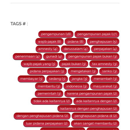
Rapat Panja Banggar DPR RI bersama pemerintah, Kamis 9
September 2021.
TAGS # :
pengampunan (18)
pengampunan pajak (17)
wajib pajak (8)
pidana (8)
penghapusan (5)
amnesty (4)
darussalam (4)
perpajakan (4)
penerimaan (4)
gunadi (4)
pengampunan pajak bukan (3)
wajib pajak yang (3)
pajak bukan (3)
tax amnesty (3)
pidana perpajakan (3)
mengatakan (3)
sanksi (3)
membayar (3)
sedang (3)
jangka (3)
menambah (3)
membantu (3)
indonesia (3)
masyarakat (3)
pemerintah (3)
karena pengampunan pajak (2)
tidak ada kaitannya (2)
ada kaitannya dengan (2)
kaitannya dengan penghapusan (2)
dengan penghapusan pidana (2)
penghapusan pidana di (2)
luar pidana perpajakan (2)
akan sangat membantu (2)