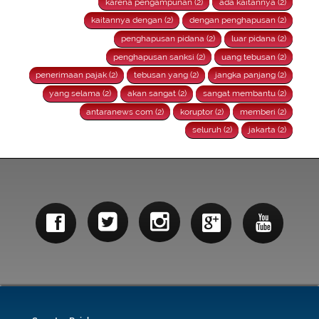
karena pengampunan (2)
ada kaitannya (2)
kaitannya dengan (2)
dengan penghapusan (2)
penghapusan pidana (2)
luar pidana (2)
penghapusan sanksi (2)
uang tebusan (2)
penerimaan pajak (2)
tebusan yang (2)
jangka panjang (2)
yang selama (2)
akan sangat (2)
sangat membantu (2)
antaranews com (2)
koruptor (2)
memberi (2)
seluruh (2)
jakarta (2)