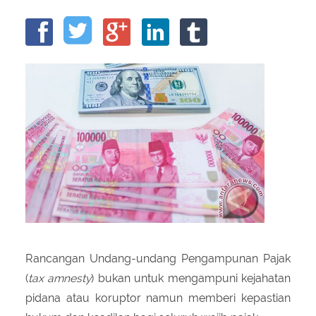
About Us
Peraturan Pengampunan Pajak
Q & A Pajak
Infografis Pengampunan Pajak
Kontak Kami
Sitemap
Rancangan Undang-undang Pengampunan Pajak
(
tax amnesty
) bukan untuk mengampuni kejahatan
pidana atau koruptor namun memberi kepastian