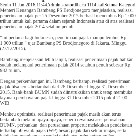
Senin 11
Jan
2016
11:44
Administrator
dibaca 1114 kali
Semua Kategori
Menteri Keuangan Bambang PS Brodjonegoro menjelaskan, realisasi
penerimaan pajak per 25 Desember 2015 berhasil menembus Rp 1.000
triliun untuk kali pertama dalam sejarah Indonesia atau di atas realisasi
penerimaan pajak 2014 setahun penuh.
"Ini pertama bagi Indonesia, penerimaan pajak mampu tembus Rp
1.000 triliun," ujar Bambang PS Brodjonegoro di Jakarta, Minggu
(27/12/2015).
Bambang menjelaskan lebih lanjut, realisasi penerimaan pajak bahkan
sudah melampaui penerimaan pajak 2014 setahun penuh sebesar Rp
982 triliun.
Dengan perkembangan ini, Bambang berharap, realisasi penerimaan
pajak bisa terus bertambah dari 26 Desember hingga 31 Desember
2015. Bank-bank BUMN sudah diinstruksikan untuk tetap membuka
layanan pembayaran pajak hingga 31 Desember 2015 pukul 21.00
WIB.
Menkeu optimistis, realisasi penerimaan pajak masih akan terus
bertambah melalui upaya-upaya, seperti revaluasi aset perusahaan
BUMN, perbankan, dan perusahaan properti; melakukan pendekatan
terhadap 50 wajib pajak (WP) besar; pajak dari sektor migas; serta
kebijakan penghapusan sanksi pajak atau
reinventing policy.