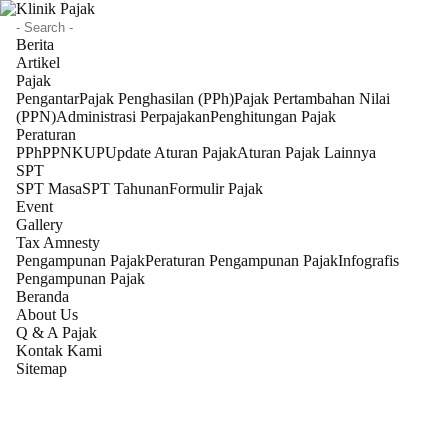
Berita
Artikel
Pajak
Pengantar
Pajak Penghasilan (PPh)
Pajak Pertambahan Nilai
(PPN)
Administrasi Perpajakan
Penghitungan Pajak
Peraturan
PPh
PPN
KUP
Update Aturan Pajak
Aturan Pajak Lainnya
SPT
SPT Masa
SPT Tahunan
Formulir Pajak
Event
Gallery
Tax Amnesty
Pengampunan Pajak
Peraturan Pengampunan Pajak
Infografis
Pengampunan Pajak
Beranda
About Us
Q & A Pajak
Kontak Kami
Sitemap