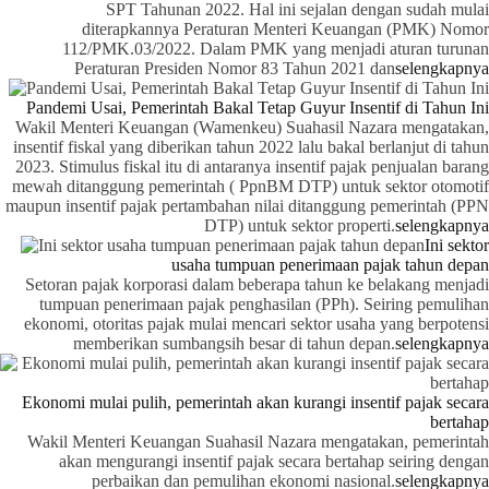
SPT Tahunan 2022. Hal ini sejalan dengan sudah mulai
diterapkannya Peraturan Menteri Keuangan (PMK) Nomor
112/PMK.03/2022. Dalam PMK yang menjadi aturan turunan
Peraturan Presiden Nomor 83 Tahun 2021 dan
selengkapnya
Pandemi Usai, Pemerintah Bakal Tetap Guyur Insentif di Tahun Ini
Wakil Menteri Keuangan (Wamenkeu) Suahasil Nazara mengatakan,
insentif fiskal yang diberikan tahun 2022 lalu bakal berlanjut di tahun
2023. Stimulus fiskal itu di antaranya insentif pajak penjualan barang
mewah ditanggung pemerintah ( PpnBM DTP) untuk sektor otomotif
maupun insentif pajak pertambahan nilai ditanggung pemerintah (PPN
DTP) untuk sektor properti.
selengkapnya
Ini sektor
usaha tumpuan penerimaan pajak tahun depan
Setoran pajak korporasi dalam beberapa tahun ke belakang menjadi
tumpuan penerimaan pajak penghasilan (PPh). Seiring pemulihan
ekonomi, otoritas pajak mulai mencari sektor usaha yang berpotensi
memberikan sumbangsih besar di tahun depan.
selengkapnya
Ekonomi mulai pulih, pemerintah akan kurangi insentif pajak secara
bertahap
Wakil Menteri Keuangan Suahasil Nazara mengatakan, pemerintah
akan mengurangi insentif pajak secara bertahap seiring dengan
perbaikan dan pemulihan ekonomi nasional.
selengkapnya