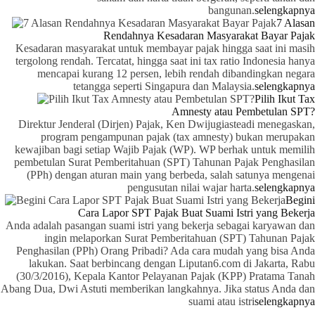
bangunan.
selengkapnya
7 Alasan
Rendahnya Kesadaran Masyarakat Bayar Pajak
Kesadaran masyarakat untuk membayar pajak hingga saat ini masih
tergolong rendah. Tercatat, hingga saat ini tax ratio Indonesia hanya
mencapai kurang 12 persen, lebih rendah dibandingkan negara
tetangga seperti Singapura dan Malaysia.
selengkapnya
Pilih Ikut Tax
Amnesty atau Pembetulan SPT?
Direktur Jenderal (Dirjen) Pajak, Ken Dwijugiasteadi menegaskan,
program pengampunan pajak (tax amnesty) bukan merupakan
kewajiban bagi setiap Wajib Pajak (WP). WP berhak untuk memilih
pembetulan Surat Pemberitahuan (SPT) Tahunan Pajak Penghasilan
(PPh) dengan aturan main yang berbeda, salah satunya mengenai
pengusutan nilai wajar harta.
selengkapnya
Begini
Cara Lapor SPT Pajak Buat Suami Istri yang Bekerja
Anda adalah pasangan suami istri yang bekerja sebagai karyawan dan
ingin melaporkan Surat Pemberitahuan (SPT) Tahunan Pajak
Penghasilan (PPh) Orang Pribadi? Ada cara mudah yang bisa Anda
lakukan. Saat berbincang dengan Liputan6.com di Jakarta, Rabu
(30/3/2016), Kepala Kantor Pelayanan Pajak (KPP) Pratama Tanah
Abang Dua, Dwi Astuti memberikan langkahnya. Jika status Anda dan
suami atau istri
selengkapnya