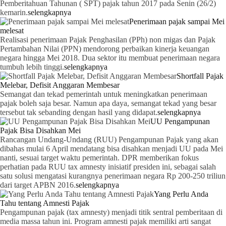
Pemberitahuan Tahunan ( SPT) pajak tahun 2017 pada Senin (26/2)
kemarin.
selengkapnya
Penerimaan pajak sampai Mei
melesat
Realisasi penerimaan Pajak Penghasilan (PPh) non migas dan Pajak
Pertambahan Nilai (PPN) mendorong perbaikan kinerja keuangan
negara hingga Mei 2018. Dua sektor itu membuat penerimaan negara
tumbuh lebih tinggi.
selengkapnya
Shortfall Pajak
Melebar, Defisit Anggaran Membesar
Semangat dan tekad pemerintah untuk meningkatkan penerimaan
pajak boleh saja besar. Namun apa daya, semangat tekad yang besar
tersebut tak sebanding dengan hasil yang didapat.
selengkapnya
UU Pengampunan
Pajak Bisa Disahkan Mei
Rancangan Undang-Undang (RUU) Pengampunan Pajak yang akan
dibahas mulai 6 April mendatang bisa disahkan menjadi UU pada Mei
nanti, sesuai target waktu pemerintah. DPR memberikan fokus
perhatian pada RUU tax amnesty inisiatif presiden ini, sebagai salah
satu solusi mengatasi kurangnya penerimaan negara Rp 200-250 triliun
dari target APBN 2016.
selengkapnya
Yang Perlu Anda
Tahu tentang Amnesti Pajak
Pengampunan pajak (tax amnesty) menjadi titik sentral pemberitaan di
media massa tahun ini. Program amnesti pajak memiliki arti sangat