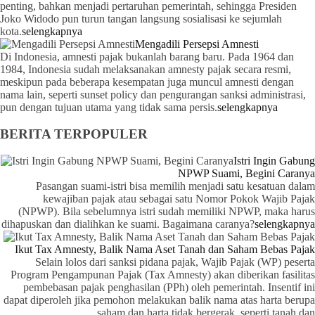
penting, bahkan menjadi pertaruhan pemerintah, sehingga Presiden
Joko Widodo pun turun tangan langsung sosialisasi ke sejumlah
kota.
selengkapnya
Mengadili Persepsi Amnesti
Di Indonesia, amnesti pajak bukanlah barang baru. Pada 1964 dan
1984, Indonesia sudah melaksanakan amnesty pajak secara resmi,
meskipun pada beberapa kesempatan juga muncul amnesti dengan
nama lain, seperti sunset policy dan pengurangan sanksi administrasi,
pun dengan tujuan utama yang tidak sama persis.
selengkapnya
BERITA TERPOPULER
Istri Ingin Gabung
NPWP Suami, Begini Caranya
Pasangan suami-istri bisa memilih menjadi satu kesatuan dalam
kewajiban pajak atau sebagai satu Nomor Pokok Wajib Pajak
(NPWP). Bila sebelumnya istri sudah memiliki NPWP, maka harus
dihapuskan dan dialihkan ke suami. Bagaimana caranya?
selengkapnya
Ikut Tax Amnesty, Balik Nama Aset Tanah dan Saham Bebas Pajak
Selain lolos dari sanksi pidana pajak, Wajib Pajak (WP) peserta
Program Pengampunan Pajak (Tax Amnesty) akan diberikan fasilitas
pembebasan pajak penghasilan (PPh) oleh pemerintah. Insentif ini
dapat diperoleh jika pemohon melakukan balik nama atas harta berupa
saham dan harta tidak bergerak, seperti tanah dan