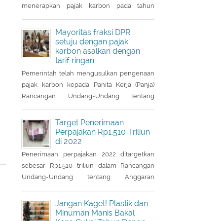
menerapkan pajak karbon pada tahun
depan. Para pelaku industri perlu
mencermati dampak pengenaan pajak
Mayoritas fraksi DPR
tersebut.
setuju dengan pajak
karbon asalkan dengan
tarif ringan
Pemerintah telah mengusulkan pengenaan
pajak karbon kepada Panita Kerja (Panja)
Rancangan Undang-Undang tentang
Perubahan Kelima atas Undang-Undang
Nomor 6/1983 tentang Ketentuan Umum
Target Penerimaan
dan Tata Cara Perpajakan (RUU KUP) Komisi
Perpajakan Rp1.510 Triliun
di 2022
XI DPR.
Penerimaan perpajakan 2022 ditargetkan
sebesar Rp1.510 triliun dalam Rancangan
Undang-Undang tentang Anggaran
Pendapatan dan Belanja Negara (RUU
APBN) 2022. Nilai ini naik Rp3,1 triliun dari
Jangan Kaget! Plastik dan
penerimaan perpajakan dalam RAPBN 2022
Minuman Manis Bakal