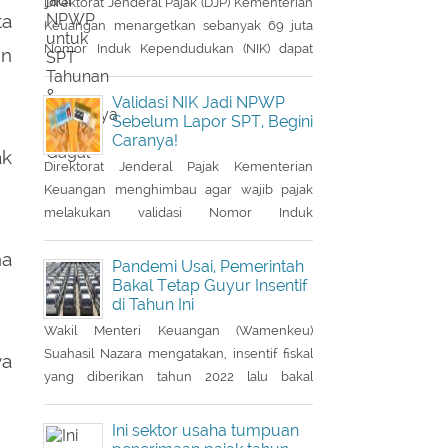
Direktorat Jenderal Pajak (DJP) Kementerian
ta
Keuangan menargetkan sebanyak 69 juta
Nomor Induk Kependudukan (NIK) dapat
in
terintegrasi dengan Nomor Pokok Wajib
Pajik (NPWP). Simak cara validasi NIK jadi
Validasi NIK Jadi NPWP
NPWP jelang pelaporan SPT
Sebelum Lapor SPT, Begini
Caranya!
Tahunan.Hingga 8 Januari 2023, DJP
ak
mencatat baru 53 juta NIK atau 76,8 persen
Direktorat Jenderal Pajak Kementerian
dari total target yang baru
Keuangan menghimbau agar wajib pajak
terintegrasi. Melalui integrasi, nantinya
melakukan validasi Nomor Induk
pelayanan dapat lebih
Kependudukan (NIK) sebagai Nomor Pokok
na
Wajib Pajak (NPWP) sebelum pelaporan
Pandemi Usai, Pemerintah
SPT Tahunan 2022. Hal ini sejalan dengan
Bakal Tetap Guyur Insentif
di Tahun Ini
sudah mulai diterapkannya Peraturan
Menteri Keuangan (PMK) Nomor
Wakil Menteri Keuangan (Wamenkeu)
112/PMK.03/2022. Dalam PMK yang menjadi
Suahasil Nazara mengatakan, insentif fiskal
ya
aturan turunan Peraturan Presiden Nomor
yang diberikan tahun 2022 lalu bakal
83 Tahun 2021 dan
berlanjut di tahun 2023. Stimulus fiskal itu di
antaranya insentif pajak penjualan barang
Ini sektor usaha tumpuan
mewah ditanggung pemerintah ( PpnBM