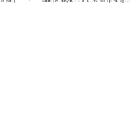
kad yang
kalangan masyarakat, terutama para penunggak
sil yang
pajak, merasa keberatan dengan tarif tebusan
yang dinilai cukup besar bila dihitung dari jumlah
penghasilan yang tidak dilaporkan selama ini.