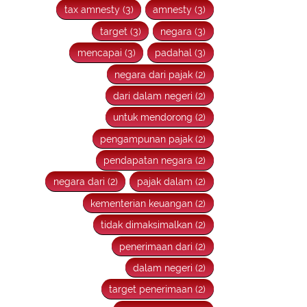
tax amnesty (3)
amnesty (3)
target (3)
negara (3)
mencapai (3)
padahal (3)
negara dari pajak (2)
dari dalam negeri (2)
untuk mendorong (2)
pengampunan pajak (2)
pendapatan negara (2)
negara dari (2)
pajak dalam (2)
kementerian keuangan (2)
tidak dimaksimalkan (2)
penerimaan dari (2)
dalam negeri (2)
target penerimaan (2)