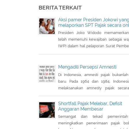
BERITA TERKAIT
Aksi pamer Presiden Jokowi yang
melaporkan SPT Pajak secara onl
Presiden Joko Widodo memamerkan 
telah memenuhi kewajiban sebagai waj
(WP) dalam hal pelaporan Surat Pembe
Tahunan ( SPT) pajak tahun 2017 pa
(26/2) kemarin.
Mengadili Persepsi Amnesti
Di Indonesia, amnesti pajak bukanla
baru. Pada 1964 dan 1984, Indonesi
melaksanakan amnesty pajak secara
meskipun pada beberapa kesempat
muncul amnesti dengan nama lain, 
Shortfall Pajak Melebar, Defisit
sunset policy dan pengurangan
Anggaran Membesar
administrasi, pun dengan tujuan ut
Semangat dan tekad pemerintah
tidak sama persis.
meningkatkan penerimaan pajak bol