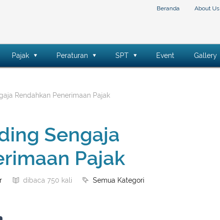
Beranda
About Us
Pajak
Peraturan
SPT
Event
Gallery
ngaja Rendahkan Penerimaan Pajak
ding Sengaja
rimaan Pajak
r
Semua Kategori
dibaca 750 kali