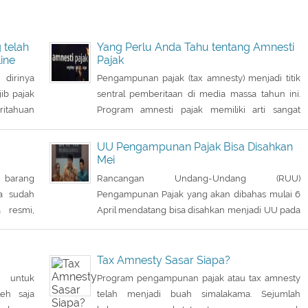
 telah
Yang Perlu Anda Tahu tentang Amnesti
ine
Pajak
dirinya
Pengampunan pajak (tax amnesty) menjadi titik
ib pajak
sentral pemberitaan di media massa tahun ini.
ritahuan
Program amnesti pajak memiliki arti sangat
da Senin
penting, bahkan menjadi pertaruhan
pemerintah, sehingga Presiden Joko Widodo
UU Pengampunan Pajak Bisa Disahkan
pun turun tangan langsung sosialisasi ke
Mei
sejumlah kota.
h barang
Rancangan Undang-Undang (RUU)
a sudah
Pengampunan Pajak yang akan dibahas mulai 6
 resmi,
April mendatang bisa disahkan menjadi UU pada
an juga
Mei nanti, sesuai target waktu pemerintah. DPR
seperti
memberikan fokus perhatian pada RUU tax
 sanksi
amnesty inisiatif presiden ini, sebagai salah satu
Tax Amnesty Sasar Siapa?
ama yang
solusi mengatasi kurangnya penerimaan negara
 untuk
Program pengampunan pajak atau tax amnesty
Rp 200-250 triliun dari target APBN 2016.
eh saja
telah menjadi buah simalakama. Sejumlah