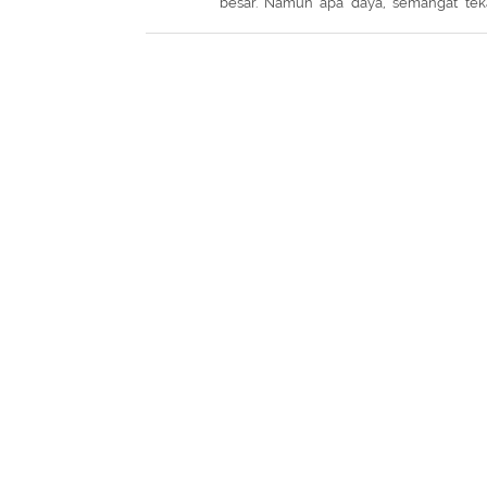
besar. Namun apa daya, semangat te
besar tersebut tak sebanding dengan ha
didapat.