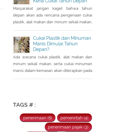
Kena Cukai Tahun Depan
yang sebelumnya dibacakan Presiden
Jokowi sebelumnya dalam Pidato
Masyarakat jangan kaget bahwa tahun
Kenegaraan pada 16 Agustus 2021.
depan akan ada rencana pengenaan cukai
plastik, alat makan dan minum sekali makan,
serta cukai minuman manis dalam kemasan
pada tahun 2022.
Cukai Plastik dan Minuman
Manis Dimulai Tahun
Depan?
Ada wacana cukai plastik, alat makan dan
minum sekali makan, serta cukai minuman
manis dalam kemasan akan diterapkan pada
2022. Hal tersebut disampaikan oleh Ketua
Banggar DPR RI Said Abdullah saat Rapat
Panja Banggar DPR RI bersama pemerintah,
Kamis 9 September 2021.
TAGS # :
penerimaan (6)
pemerintah (4)
penerimaan pajak (3)