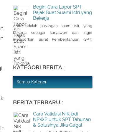
kewajiban bagi setiap Wajib
Begini Cara Lapor SPT
Pajak (WP). WP berhak untuk
Pajak Buat Suami Istri yang
Bekerja
memilih pembetulan Surat
Pemberitahuan (SPT) Tahunan
Anda adalah pasangan suami istri yang
an
Pajak Penghasilan (PPh) dengan
bekerja sebagai karyawan dan ingin
an
aturan main yang berbeda, salah
melaporkan Surat Pemberitahuan (SPT)
satunya mengenai pengusutan
Tahunan Pajak Penghasilan (PPh) Orang
nilai wajar harta.
Pribadi? Ada cara mudah yang bisa Anda
lakukan. Saat berbincang dengan
KATEGORI BERITA :
Liputan6.com di Jakarta, Rabu (30/3/2016),
i,
Kepala Kantor Pelayanan Pajak (KPP)
Pratama Tanah Abang Dua, Dwi Astuti
Semua Kategori
memberikan langkahnya. Jika status Anda
dan suami atau istri
ak
BERITA TERBARU :
Cara Validasi NIK jadi
NPWP untuk SPT Tahunan
& Solusinya Jika Gagal
ir