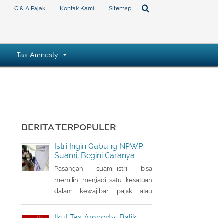
Q & A Pajak
Kontak Kami
Sitemap
Tax Amnesty
BERITA TERPOPULER
Istri Ingin Gabung NPWP
Suami, Begini Caranya
Pasangan suami-istri bisa
memilih menjadi satu kesatuan
dalam kewajiban pajak atau
sebagai satu Nomor Pokok Wajib
Pajak (NPWP). Bila sebelumnya
Ikut Tax Amnesty, Balik