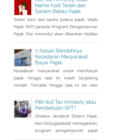
istri sudah memiliki NPWP, maka
Nama Aset Tanah dan
Saham Bebas Pajak
harus dihapuskan dan dialihkan
ke suami. Bagaimana caranya?
Selain lolos dari sanksi pidana pajak, Wajib
Pajak (WP) peserta Program Pengampunan
Pajak (Tax Amnesty) akan diberikan fasilitas
pembebasan pajak penghasilan (PPh) oleh
pemerintah. Insentif ini dapat diperoleh jika
7 Alasan Rendahnya
pemohon melakukan balik nama atas harta
Kesadaran Masyarakat
Bayar Pajak
berupa saham dan harta tidak bergerak,
seperti tanah dan bangunan.
Kesadaran masyarakat untuk membayar
pajak hingga saat ini masih tergolong
rendah. Tercatat, hingga saat ini tax ratio
Indonesia hanya mencapai kurang 12
persen, lebih rendah dibandingkan negara
Pilih Ikut Tax Amnesty atau
tetangga seperti Singapura dan Malaysia.
Pembetulan SPT?
Direktur Jenderal (Dirjen) Pajak,
Ken Dwijugiasteadi menegaskan,
program pengampunan pajak
(tax amnesty) bukan merupakan