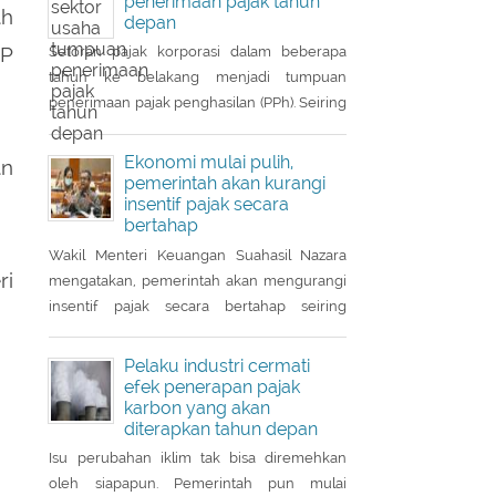
penerimaan pajak tahun
ah
depan
DTP) untuk sektor otomotif maupun insentif
pajak pertambahan nilai ditanggung
NP
Setoran pajak korporasi dalam beberapa
pemerintah (PPN DTP) untuk sektor properti.
tahun ke belakang menjadi tumpuan
penerimaan pajak penghasilan (PPh). Seiring
pemulihan ekonomi, otoritas pajak mulai
mencari sektor usaha yang berpotensi
Ekonomi mulai pulih,
an
memberikan sumbangsih besar di tahun
pemerintah akan kurangi
insentif pajak secara
depan.
bertahap
Wakil Menteri Keuangan Suahasil Nazara
ri
mengatakan, pemerintah akan mengurangi
insentif pajak secara bertahap seiring
dengan perbaikan dan pemulihan ekonomi
nasional.
Pelaku industri cermati
efek penerapan pajak
karbon yang akan
diterapkan tahun depan
Isu perubahan iklim tak bisa diremehkan
oleh siapapun. Pemerintah pun mulai