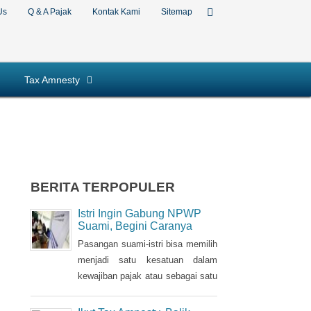
Us
Q & A Pajak
Kontak Kami
Sitemap
Tax Amnesty
BERITA TERPOPULER
Istri Ingin Gabung NPWP
Suami, Begini Caranya
Pasangan suami-istri bisa memilih
menjadi satu kesatuan dalam
kewajiban pajak atau sebagai satu
Nomor Pokok Wajib Pajak
(NPWP). Bila sebelumnya istri
Ikut Tax Amnesty, Balik