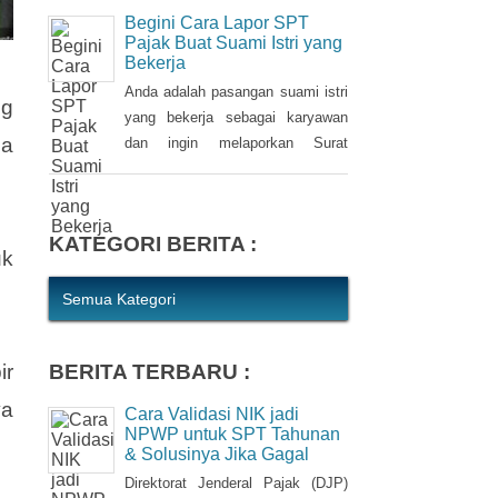
kewajiban bagi setiap Wajib Pajak
Begini Cara Lapor SPT
(WP). WP berhak untuk memilih
Pajak Buat Suami Istri yang
Bekerja
pembetulan Surat Pemberitahuan
(SPT) Tahunan Pajak Penghasilan
Anda adalah pasangan suami istri
ng
(PPh) dengan aturan main yang
yang bekerja sebagai karyawan
ia
berbeda, salah satunya mengenai
dan ingin melaporkan Surat
pengusutan nilai wajar harta.
Pemberitahuan (SPT) Tahunan
Pajak Penghasilan (PPh) Orang
Pribadi? Ada cara mudah yang
KATEGORI BERITA :
bisa Anda lakukan. Saat
uk
berbincang dengan Liputan6.com
di Jakarta, Rabu (30/3/2016),
Semua Kategori
Kepala Kantor Pelayanan Pajak
(KPP) Pratama Tanah Abang Dua,
BERITA TERBARU :
ir
Dwi Astuti memberikan
langkahnya. Jika status Anda dan
ya
Cara Validasi NIK jadi
suami atau istri
NPWP untuk SPT Tahunan
& Solusinya Jika Gagal
Direktorat Jenderal Pajak (DJP)