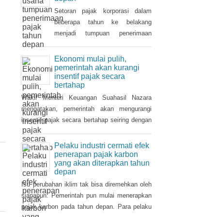
Tahun 2021 dan
ditanggung pemerintah ( PpnBM
Setoran pajak korporasi dalam
DTP) untuk sektor otomotif
beberapa tahun ke belakang
maupun insentif pajak
menjadi tumpuan penerimaan
pertambahan nilai ditanggung
pajak penghasilan (PPh). Seiring
pemerintah (PPN DTP) untuk
pemulihan ekonomi, otoritas pajak
Ekonomi mulai pulih,
sektor properti.
mulai mencari sektor usaha yang
pemerintah akan kurangi
insentif pajak secara
berpotensi memberikan
bertahap
sumbangsih besar di tahun depan.
Wakil Menteri Keuangan Suahasil Nazara
mengatakan, pemerintah akan mengurangi
insentif pajak secara bertahap seiring dengan
perbaikan dan pemulihan ekonomi nasional.
Pelaku industri cermati efek
penerapan pajak karbon
yang akan diterapkan tahun
depan
Isu perubahan iklim tak bisa diremehkan oleh
siapapun. Pemerintah pun mulai menerapkan
pajak karbon pada tahun depan. Para pelaku
industri perlu mencermati dampak pengenaan