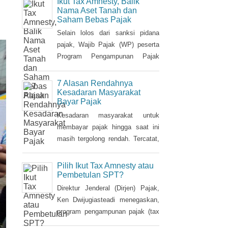
sudah memiliki NPWP, maka
Nama Aset Tanah dan
Saham Bebas Pajak
harus dihapuskan dan dialihkan ke
suami. Bagaimana caranya?
Selain lolos dari sanksi pidana
pajak, Wajib Pajak (WP) peserta
Program Pengampunan Pajak
(Tax Amnesty) akan diberikan
fasilitas pembebasan pajak
7 Alasan Rendahnya
penghasilan (PPh) oleh
Kesadaran Masyarakat
Bayar Pajak
pemerintah. Insentif ini dapat
diperoleh jika pemohon melakukan
Kesadaran masyarakat untuk
balik nama atas harta berupa
membayar pajak hingga saat ini
saham dan harta tidak bergerak,
masih tergolong rendah. Tercatat,
seperti tanah dan bangunan.
hingga saat ini tax ratio Indonesia
hanya mencapai kurang 12
Pilih Ikut Tax Amnesty atau
persen, lebih rendah dibandingkan
Pembetulan SPT?
negara tetangga seperti Singapura
Direktur Jenderal (Dirjen) Pajak,
dan Malaysia.
Ken Dwijugiasteadi menegaskan,
program pengampunan pajak (tax
amnesty) bukan merupakan