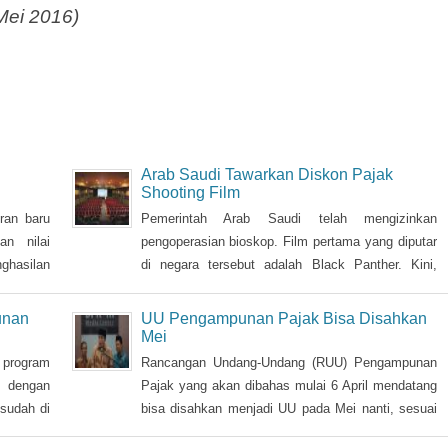
Mei 2016)
Arab Saudi Tawarkan Diskon Pajak
Shooting Film
ran baru
Pemerintah Arab Saudi telah mengizinkan
n nilai
pengoperasian bioskop. Film pertama yang diputar
hasilan
di negara tersebut adalah Black Panther. Kini,
i sosial
pemerintah Arab Saudi mulai mengincar sineas
rab Saudi
internasional untuk melakukan shooting film di
unan
UU Pengampunan Pajak Bisa Disahkan
n dari
negara mereka.
Mei
 program
Rancangan Undang-Undang (RUU) Pengampunan
l dengan
Pajak yang akan dibahas mulai 6 April mendatang
sudah di
bisa disahkan menjadi UU pada Mei nanti, sesuai
ah sudah
target waktu pemerintah. DPR memberikan fokus