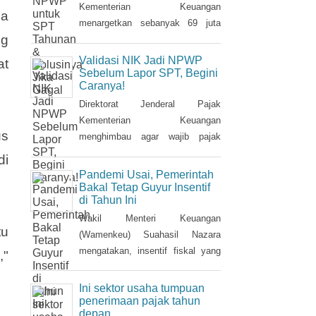
Kementerian Keuangan
ia
menargetkan sebanyak 69 juta
ng
Nomor Induk Kependudukan (NIK)
dapat terintegrasi dengan Nomor
Validasi NIK Jadi NPWP
at
Pokok Wajib Pajik (NPWP).
Sebelum Lapor SPT, Begini
Caranya!
Simak cara validasi NIK jadi
NPWP jelang pelaporan SPT
Direktorat Jenderal Pajak
Tahunan.Hingga 8 Januari 2023,
Kementerian Keuangan
us
DJP mencatat baru 53 juta NIK
menghimbau agar wajib pajak
atau 76,8 persen dari total target
melakukan validasi Nomor Induk
di
yang baru terintegrasi. Melalui
Kependudukan (NIK) sebagai
Pandemi Usai, Pemerintah
integrasi, nantinya pelayanan
Nomor Pokok Wajib Pajak
Bakal Tetap Guyur Insentif
di Tahun Ini
dapat lebih
(NPWP) sebelum pelaporan
SPT Tahunan 2022. Hal ini sejalan
Wakil Menteri Keuangan
tu
dengan sudah mulai
(Wamenkeu) Suahasil Nazara
diterapkannya Peraturan Menteri
mengatakan, insentif fiskal yang
,"
Keuangan (PMK) Nomor
diberikan tahun 2022 lalu bakal
112/PMK.03/2022. Dalam PMK
berlanjut di tahun 2023. Stimulus
Ini sektor usaha tumpuan
yang menjadi aturan turunan
fiskal itu di antaranya insentif
penerimaan pajak tahun
depan
Peraturan Presiden Nomor 83
pajak penjualan barang mewah