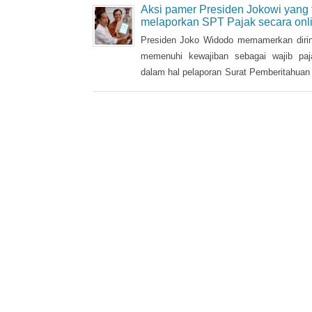
mengajukan RUU Pengampunan Pajak dan
Aksi pamer Presiden Jokowi yang 
menunggu pengesahan DPR. Kalau tidak 
melaporkan SPT Pajak secara onl
melintang, RUU tersebut semestiny
Presiden Joko Widodo memamerkan dirin
disahkan di akhir bulan ini. Artinya
memenuhi kewajiban sebagai wajib pa
pengampunan pajak tersebut dapat dijala
dalam hal pelaporan Surat Pemberitahuan
( SPT) pajak tahun 2017 pada Senin
kemarin.