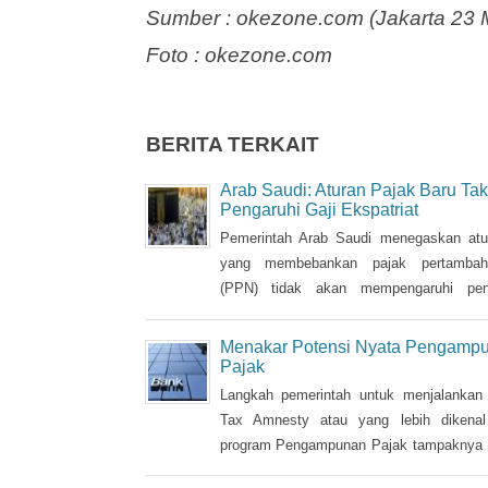
Sumber : okezone.com (Jakarta 23 
Foto : okezone.com
BERITA TERKAIT
Arab Saudi: Aturan Pajak Baru Tak
Pengaruhi Gaji Ekspatriat
Pemerintah Arab Saudi menegaskan atu
yang membebankan pajak pertambaha
(PPN) tidak akan mempengaruhi peng
ekspatriat. Sebelumnya, beredar rumor d
media bahwa ekspatriat yang bekerja di A
Menakar Potensi Nyata Pengamp
akan dikenakan pajak 10 perse
Pajak
pendapatannya.
Langkah pemerintah untuk menjalankan
Tax Amnesty atau yang lebih dikena
program Pengampunan Pajak tampaknya 
depan mata karena saat ini pemerint