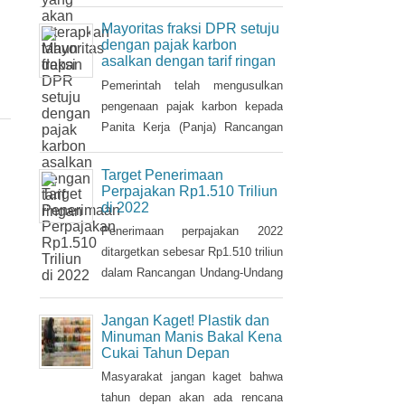
pajak tersebut.
Mayoritas fraksi DPR setuju
dengan pajak karbon
asalkan dengan tarif ringan
Pemerintah telah mengusulkan
pengenaan pajak karbon kepada
Panita Kerja (Panja) Rancangan
Undang-Undang tentang
Perubahan Kelima atas Undang-
Target Penerimaan
Undang Nomor 6/1983 tentang
Perpajakan Rp1.510 Triliun
di 2022
Ketentuan Umum dan Tata Cara
Perpajakan (RUU KUP) Komisi XI
Penerimaan perpajakan 2022
DPR.
ditargetkan sebesar Rp1.510 triliun
dalam Rancangan Undang-Undang
tentang Anggaran Pendapatan dan
Belanja Negara (RUU APBN)
Jangan Kaget! Plastik dan
2022. Nilai ini naik Rp3,1 triliun
Minuman Manis Bakal Kena
Cukai Tahun Depan
dari penerimaan perpajakan dalam
RAPBN 2022 yang sebelumnya
Masyarakat jangan kaget bahwa
dibacakan Presiden Jokowi
tahun depan akan ada rencana