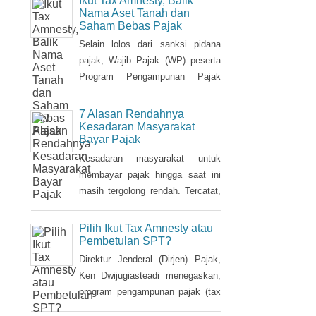
sudah memiliki NPWP, maka
Nama Aset Tanah dan
Saham Bebas Pajak
harus dihapuskan dan dialihkan ke
suami. Bagaimana caranya?
Selain lolos dari sanksi pidana
pajak, Wajib Pajak (WP) peserta
Program Pengampunan Pajak
(Tax Amnesty) akan diberikan
fasilitas pembebasan pajak
7 Alasan Rendahnya
penghasilan (PPh) oleh
Kesadaran Masyarakat
Bayar Pajak
pemerintah. Insentif ini dapat
diperoleh jika pemohon melakukan
Kesadaran masyarakat untuk
balik nama atas harta berupa
membayar pajak hingga saat ini
saham dan harta tidak bergerak,
masih tergolong rendah. Tercatat,
seperti tanah dan bangunan.
hingga saat ini tax ratio Indonesia
hanya mencapai kurang 12
Pilih Ikut Tax Amnesty atau
persen, lebih rendah dibandingkan
Pembetulan SPT?
negara tetangga seperti Singapura
Direktur Jenderal (Dirjen) Pajak,
dan Malaysia.
Ken Dwijugiasteadi menegaskan,
program pengampunan pajak (tax
amnesty) bukan merupakan