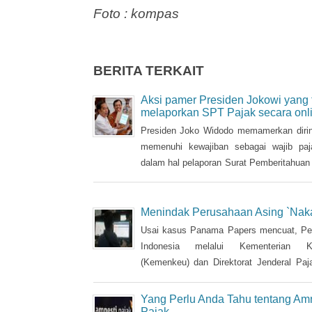
Foto : kompas
BERITA TERKAIT
Aksi pamer Presiden Jokowi yang 
melaporkan SPT Pajak secara onl
Presiden Joko Widodo memamerkan dirin
memenuhi kewajiban sebagai wajib pa
dalam hal pelaporan Surat Pemberitahuan
( SPT) pajak tahun 2017 pada Senin
kemarin.
Menindak Perusahaan Asing `Naka
Usai kasus Panama Papers mencuat, Pe
Indonesia melalui Kementerian K
(Kemenkeu) dan Direktorat Jenderal Paj
makin gencar melakukan pendataan pa
pajak. Kendati sebelumnya, DJP sudah b
Yang Perlu Anda Tahu tentang Amn
cukup keras terhadap para wajib pa
Pajak