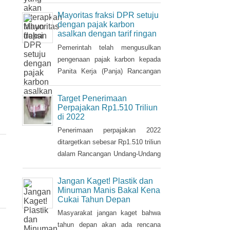
pajak tersebut.
Mayoritas fraksi DPR setuju
dengan pajak karbon
asalkan dengan tarif ringan
Pemerintah telah mengusulkan
pengenaan pajak karbon kepada
Panita Kerja (Panja) Rancangan
Undang-Undang tentang
Perubahan Kelima atas Undang-
Target Penerimaan
Undang Nomor 6/1983 tentang
Perpajakan Rp1.510 Triliun
di 2022
Ketentuan Umum dan Tata Cara
Perpajakan (RUU KUP) Komisi XI
Penerimaan perpajakan 2022
DPR.
ditargetkan sebesar Rp1.510 triliun
dalam Rancangan Undang-Undang
tentang Anggaran Pendapatan dan
Belanja Negara (RUU APBN)
Jangan Kaget! Plastik dan
2022. Nilai ini naik Rp3,1 triliun
Minuman Manis Bakal Kena
Cukai Tahun Depan
dari penerimaan perpajakan dalam
RAPBN 2022 yang sebelumnya
Masyarakat jangan kaget bahwa
dibacakan Presiden Jokowi
tahun depan akan ada rencana