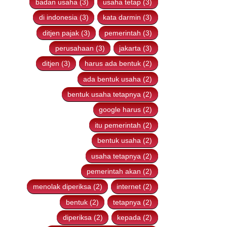
badan usaha (3)
usaha tetap (3)
di indonesia (3)
kata darmin (3)
ditjen pajak (3)
pemerintah (3)
perusahaan (3)
jakarta (3)
ditjen (3)
harus ada bentuk (2)
ada bentuk usaha (2)
bentuk usaha tetapnya (2)
google harus (2)
itu pemerintah (2)
bentuk usaha (2)
usaha tetapnya (2)
pemerintah akan (2)
menolak diperiksa (2)
internet (2)
bentuk (2)
tetapnya (2)
diperiksa (2)
kepada (2)