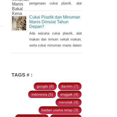
sebelumnya dalam Pidato
pengenaan cukai plastik, alat
Kenegaraan pada 16 Agustus
makan dan minum sekali makan,
2021.
serta cukai minuman manis dalam
Cukai Plastik dan Minuman
kemasan pada tahun 2022.
Manis Dimulai Tahun
Depan?
Ada wacana cukai plastik, alat
makan dan minum sekali makan,
serta cukai minuman manis dalam
kemasan akan diterapkan pada
2022. Hal tersebut disampaikan
oleh Ketua Banggar DPR RI Said
Abdullah saat Rapat Panja
TAGS # :
Banggar DPR RI bersama
pemerintah, Kamis 9 September
google (8)
darmin (7)
2021.
indonesia (5)
enggak (4)
menolak (4)
badan usaha tetap (3)