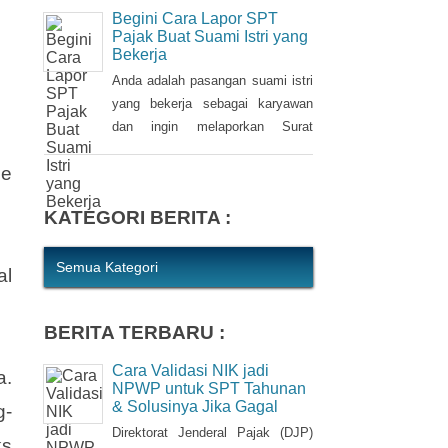
kewajiban bagi setiap Wajib Pajak
Begini Cara Lapor SPT
(WP). WP berhak untuk memilih
Pajak Buat Suami Istri yang
Bekerja
pembetulan Surat Pemberitahuan
(SPT) Tahunan Pajak Penghasilan
Anda adalah pasangan suami istri
(PPh) dengan aturan main yang
yang bekerja sebagai karyawan
berbeda, salah satunya mengenai
dan ingin melaporkan Surat
pengusutan nilai wajar harta.
Pemberitahuan (SPT) Tahunan
le
Pajak Penghasilan (PPh) Orang
Pribadi? Ada cara mudah yang
KATEGORI BERITA :
bisa Anda lakukan. Saat
berbincang dengan Liputan6.com
di Jakarta, Rabu (30/3/2016),
Semua Kategori
al
Kepala Kantor Pelayanan Pajak
(KPP) Pratama Tanah Abang Dua,
BERITA TERBARU :
Dwi Astuti memberikan
langkahnya. Jika status Anda dan
Cara Validasi NIK jadi
a.
suami atau istri
NPWP untuk SPT Tahunan
& Solusinya Jika Gagal
g-
Direktorat Jenderal Pajak (DJP)
ks