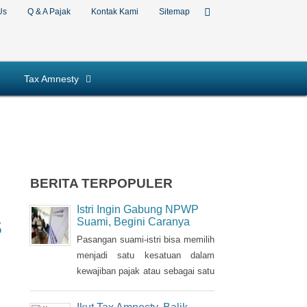
Us
Q & A Pajak
Kontak Kami
Sitemap
Tax Amnesty
BERITA TERPOPULER
Istri Ingin Gabung NPWP
s
Suami, Begini Caranya
Pasangan suami-istri bisa memilih
menjadi satu kesatuan dalam
kewajiban pajak atau sebagai satu
Nomor Pokok Wajib Pajak
(NPWP). Bila sebelumnya istri
Ikut Tax Amnesty, Balik