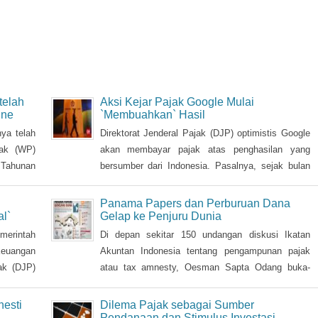
telah
Aksi Kejar Pajak Google Mulai
ine
`Membuahkan` Hasil
ya telah
Direktorat Jenderal Pajak (DJP) optimistis Google
jak (WP)
akan membayar pajak atas penghasilan yang
 Tahunan
bersumber dari Indonesia. Pasalnya, sejak bulan
 (26/2)
lalu, Google mulai menunjukkan itikad baik dengan
bersedia untuk menjalani tahap pemeriksaan.
Panama Papers dan Perburuan Dana
l`
Gelap ke Penjuru Dunia
merintah
Di depan sekitar 150 undangan diskusi Ikatan
euangan
Akuntan Indonesia tentang pengampunan pajak
ak (DJP)
atau tax amnesty, Oesman Sapta Odang buka-
ra wajib
bukaan. Wakil Ketua Majelis Permusyawaratan
ertindak
Rakyat itu prihatin dengan kondisi saat ini terkait
esti
Dilema Pajak sebagai Sumber
jak yang
beratnya upaya mendongkrak pendapatan negara.
Pendanaan dan Stimulus Investasi