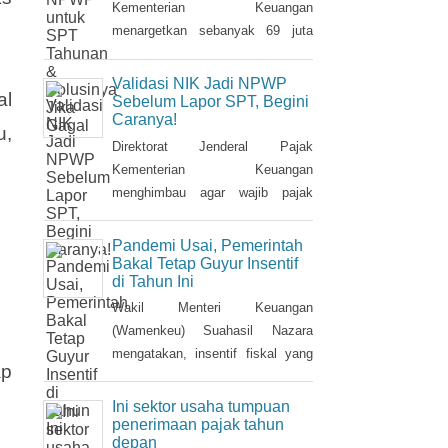
Kementerian Keuangan
menargetkan sebanyak 69 juta
Nomor Induk Kependudukan (NIK)
dapat terintegrasi dengan Nomor
Validasi NIK Jadi NPWP
al
Pokok Wajib Pajik (NPWP).
Sebelum Lapor SPT, Begini
Caranya!
Simak cara validasi NIK jadi
u,
NPWP jelang pelaporan SPT
Direktorat Jenderal Pajak
Tahunan.Hingga 8 Januari 2023,
Kementerian Keuangan
DJP mencatat baru 53 juta NIK
menghimbau agar wajib pajak
atau 76,8 persen dari total target
melakukan validasi Nomor Induk
yang baru terintegrasi. Melalui
Kependudukan (NIK) sebagai
Pandemi Usai, Pemerintah
integrasi, nantinya pelayanan
Nomor Pokok Wajib Pajak
Bakal Tetap Guyur Insentif
di Tahun Ini
dapat lebih
(NPWP) sebelum pelaporan
SPT Tahunan 2022. Hal ini sejalan
Wakil Menteri Keuangan
dengan sudah mulai
(Wamenkeu) Suahasil Nazara
diterapkannya Peraturan Menteri
mengatakan, insentif fiskal yang
ap
Keuangan (PMK) Nomor
diberikan tahun 2022 lalu bakal
112/PMK.03/2022. Dalam PMK
berlanjut di tahun 2023. Stimulus
Ini sektor usaha tumpuan
yang menjadi aturan turunan
fiskal itu di antaranya insentif
penerimaan pajak tahun
depan
Peraturan Presiden Nomor 83
pajak penjualan barang mewah