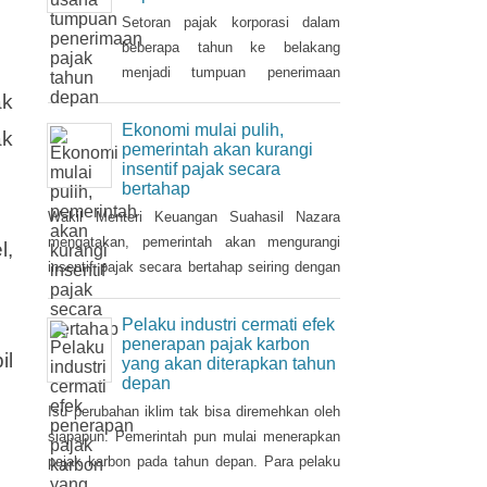
Tahun 2021 dan
ditanggung pemerintah ( PpnBM
Setoran pajak korporasi dalam
DTP) untuk sektor otomotif
beberapa tahun ke belakang
maupun insentif pajak
menjadi tumpuan penerimaan
pertambahan nilai ditanggung
pajak penghasilan (PPh). Seiring
ak
pemerintah (PPN DTP) untuk
pemulihan ekonomi, otoritas pajak
Ekonomi mulai pulih,
ak
sektor properti.
mulai mencari sektor usaha yang
pemerintah akan kurangi
insentif pajak secara
berpotensi memberikan
bertahap
sumbangsih besar di tahun depan.
Wakil Menteri Keuangan Suahasil Nazara
mengatakan, pemerintah akan mengurangi
l,
insentif pajak secara bertahap seiring dengan
perbaikan dan pemulihan ekonomi nasional.
Pelaku industri cermati efek
penerapan pajak karbon
il
yang akan diterapkan tahun
depan
Isu perubahan iklim tak bisa diremehkan oleh
siapapun. Pemerintah pun mulai menerapkan
pajak karbon pada tahun depan. Para pelaku
industri perlu mencermati dampak pengenaan