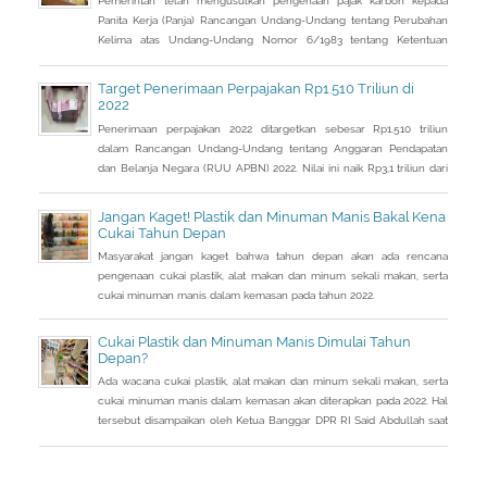
Pemerintah telah mengusulkan pengenaan pajak karbon kepada
Panita Kerja (Panja) Rancangan Undang-Undang tentang Perubahan
Kelima atas Undang-Undang Nomor 6/1983 tentang Ketentuan
Umum dan Tata Cara Perpajakan (RUU KUP) Komisi XI DPR.
Target Penerimaan Perpajakan Rp1.510 Triliun di
2022
Penerimaan perpajakan 2022 ditargetkan sebesar Rp1.510 triliun
dalam Rancangan Undang-Undang tentang Anggaran Pendapatan
dan Belanja Negara (RUU APBN) 2022. Nilai ini naik Rp3,1 triliun dari
penerimaan perpajakan dalam RAPBN 2022 yang sebelumnya
dibacakan Presiden Jokowi sebelumnya dalam Pidato Kenegaraan
Jangan Kaget! Plastik dan Minuman Manis Bakal Kena
pada 16 Agustus 2021.
Cukai Tahun Depan
Masyarakat jangan kaget bahwa tahun depan akan ada rencana
pengenaan cukai plastik, alat makan dan minum sekali makan, serta
cukai minuman manis dalam kemasan pada tahun 2022.
Cukai Plastik dan Minuman Manis Dimulai Tahun
Depan?
Ada wacana cukai plastik, alat makan dan minum sekali makan, serta
cukai minuman manis dalam kemasan akan diterapkan pada 2022. Hal
tersebut disampaikan oleh Ketua Banggar DPR RI Said Abdullah saat
Rapat Panja Banggar DPR RI bersama pemerintah, Kamis 9
September 2021.