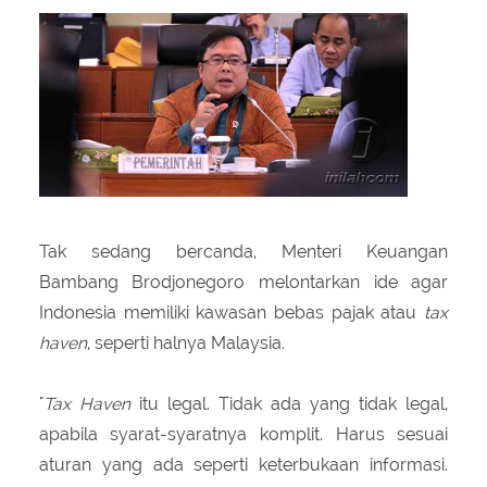
About Us
Peraturan Pengampunan Pajak
Q & A Pajak
Infografis Pengampunan Pajak
Kontak Kami
Sitemap
Tak sedang bercanda, Menteri Keuangan
Bambang Brodjonegoro melontarkan ide agar
Indonesia memiliki kawasan bebas pajak atau
tax
haven
, seperti halnya Malaysia.
"
Tax Haven
itu legal. Tidak ada yang tidak legal,
apabila syarat-syaratnya komplit. Harus sesuai
aturan yang ada seperti keterbukaan informasi.