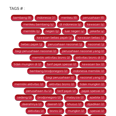
TAGS # :
bambang (8)
indonesia (7)
menkeu (6)
perusahaan (6)
menkeu bambang (5)
di indonesia (5)
kawasan (5)
memiliki (5)
negeri (5)
luar negeri (4)
jakarta (4)
kawasan bebas pajak (3)
kawasan bebas (3)
bebas pajak (3)
perusahaan nasional (3)
nasional (3)
bagi perusahaan nasional (2)
perusahaan nasional yang (2)
memiliki aktivitas bisnis (2)
aktivitas bisnis di (2)
tidak mungkin di (2)
tarif pajak spesial (2)
kawasan tax (2)
bambang brodjonegoro (2)
indonesia memiliki (2)
bagi perusahaan (2)
nasional yang (2)
memiliki aktivitas (2)
aktivitas bisnis (2)
tidak mungkin (2)
perusahaan itu (2)
tarif pajak (2)
pajak spesial (2)
sedang (2)
brodjonegoro (2)
malaysia (2)
apabila (2)
daerahnya (2)
daerah (2)
khusus (2)
dijadikan (2)
aktivitas (2)
bisnis (2)
mungkin (2)
spesial (2)