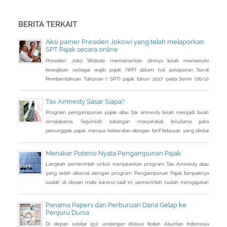
BERITA TERKAIT
Aksi pamer Presiden Jokowi yang telah melaporkan
SPT Pajak secara online
Presiden Joko Widodo memamerkan dirinya telah memenuhi
kewajiban sebagai wajib pajak (WP) dalam hal pelaporan Surat
Pemberitahuan Tahunan ( SPT) pajak tahun 2017 pada Senin (26/2)
kemarin.
Tax Amnesty Sasar Siapa?
Program pengampunan pajak atau tax amnesty telah menjadi buah
simalakama. Sejumlah kalangan masyarakat, terutama para
penunggak pajak, merasa keberatan dengan tarif tebusan yang dinilai
cukup besar bila dihitung dari jumlah penghasilan yang tidak
dilaporkan selama ini.
Menakar Potensi Nyata Pengampunan Pajak
Langkah pemerintah untuk menjalankan program Tax Amnesty atau
yang lebih dikenal dengan program Pengampunan Pajak tampaknya
sudah di depan mata karena saat ini pemerintah sudah mengajukan
RUU Pengampunan Pajak dan tinggal menunggu pengesahan DPR.
Kalau tidak ada aral melintang, RUU tersebut semestinya dapat
Panama Papers dan Perburuan Dana Gelap ke
disahkan di akhir bulan ini. Artinya program pengampunan pajak
Penjuru Dunia
tersebut dapat dijalankan
Di depan sekitar 150 undangan diskusi Ikatan Akuntan Indonesia