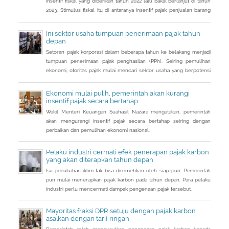
insentif fiskal yang diberikan tahun 2022 lalu bakal berlanjut di tahun
2023. Stimulus fiskal itu di antaranya insentif pajak penjualan barang
mewah ditanggung pemerintah ( PpnBM DTP) untuk sektor otomotif
maupun insentif pajak pertambahan nilai ditanggung pemerintah
Ini sektor usaha tumpuan penerimaan pajak tahun
(PPN DTP) untuk sektor properti.
depan
Setoran pajak korporasi dalam beberapa tahun ke belakang menjadi
tumpuan penerimaan pajak penghasilan (PPh). Seiring pemulihan
ekonomi, otoritas pajak mulai mencari sektor usaha yang berpotensi
memberikan sumbangsih besar di tahun depan.
Ekonomi mulai pulih, pemerintah akan kurangi
insentif pajak secara bertahap
Wakil Menteri Keuangan Suahasil Nazara mengatakan, pemerintah
akan mengurangi insentif pajak secara bertahap seiring dengan
perbaikan dan pemulihan ekonomi nasional.
Pelaku industri cermati efek penerapan pajak karbon
yang akan diterapkan tahun depan
Isu perubahan iklim tak bisa diremehkan oleh siapapun. Pemerintah
pun mulai menerapkan pajak karbon pada tahun depan. Para pelaku
industri perlu mencermati dampak pengenaan pajak tersebut.
Mayoritas fraksi DPR setuju dengan pajak karbon
asalkan dengan tarif ringan