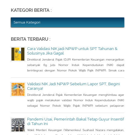
Abang Dua, Dwi Astuti memberikan langkahnya. Jika status Anda dan
suami atau istri
KATEGORI BERITA :
Semua Kategori
BERITA TERBARU :
Cara Validasi NIK jadi NPWP untuk SPT Tahunan &
Solusinya Jika Gagal
Direktorat Jenderal Pajak (DJP) Kementerian Keuangan menargetkan
sebanyak 69 juta Nomor Induk Kependudukan (NIK) dapat
terintegrasi dengan Nomor Pokok Wajib Pajik (NPWP). Simak cara
validasi NIK jadi NPWP jelang pelaporan SPT Tahunan.Hingga 8
Januari 2023, DJP mencatat baru 53 juta NIK atau 76,8 persen dari
Validasi NIK Jadi NPWP Sebelum Lapor SPT, Begini
total target yang baru terintegrasi. Melalui integrasi, nantinya
Caranya!
pelayanan dapat lebih
Direktorat Jenderal Pajak Kementerian Keuangan menghimbau agar
wajib pajak melakukan validasi Nomor Induk Kependudukan (NIK)
sebagai Nomor Pokok Wajib Pajak (NPWP) sebelum pelaporan
SPT Tahunan 2022. Hal ini sejalan dengan sudah mulai
diterapkannya Peraturan Menteri Keuangan (PMK) Nomor
Pandemi Usai, Pemerintah Bakal Tetap Guyur Insentif
112/PMK.03/2022. Dalam PMK yang menjadi aturan turunan Peraturan
di Tahun Ini
Presiden Nomor 83 Tahun 2021 dan
Wakil Menteri Keuangan (Wamenkeu) Suahasil Nazara mengatakan,