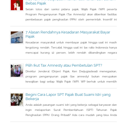
Bebas Pajak
Selain lolos dari sanksi pidana pajak, Wajib Pajak (WP) peserta
Program Pengampunan Pajak (Tax Amnesty) akan diberikan fasilitas
pembebasan pajak penghasilan (PPh) oleh pemerintah. Insentif ini
dapat diperoleh jika pemohon melakukan balik nama atas harta
berupa saham dan harta tidak bergerak, seperti tanah dan bangunan.
7 Alasan Rendahnya Kesadaran Masyarakat Bayar
Pajak
Kesadaran masyarakat untuk membayar pajak hingga saat ini masih
tergolong rendah. Tercatat, hingga saat ini tax ratio Indonesia hanya
mencapai kurang 12 persen, lebih rendah dibandingkan negara
tetangga seperti Singapura dan Malaysia.
Pilih Ikut Tax Amnesty atau Pembetulan SPT?
Direktur Jenderal (Dirjen) Pajak, Ken Dwijugiasteadi menegaskan,
program pengampunan pajak (tax amnesty) bukan merupakan
kewajiban bagi setiap Wajib Pajak (WP). WP berhak untuk memilih
pembetulan Surat Pemberitahuan (SPT) Tahunan Pajak Penghasilan
(PPh) dengan aturan main yang berbeda, salah satunya mengenai
Begini Cara Lapor SPT Pajak Buat Suami Istri yang
pengusutan nilai wajar harta.
Bekerja
Anda adalah pasangan suami istri yang bekerja sebagai karyawan dan
ingin melaporkan Surat Pemberitahuan (SPT) Tahunan Pajak
Penghasilan (PPh) Orang Pribadi? Ada cara mudah yang bisa Anda
lakukan. Saat berbincang dengan Liputan6.com di Jakarta, Rabu
(30/3/2016), Kepala Kantor Pelayanan Pajak (KPP) Pratama Tanah