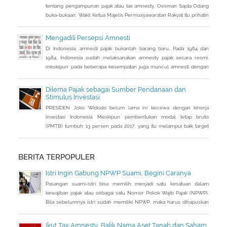
tentang pengampunan pajak atau tax amnesty, Oesman Sapta Odang
buka-bukaan. Wakil Ketua Majelis Permusyawaratan Rakyat itu prihatin
dengan kondisi saat ini terkait beratnya upaya mendongkrak
pendapatan negara. Sebuah informasi sampai ke telinganya. Di
Mengadili Persepsi Amnesti
tengah lemahnya penerimaan pajak, banyak uang warga Indonesia
Di Indonesia, amnesti pajak bukanlah barang baru. Pada 1964 dan
justru diparkir di
1984, Indonesia sudah melaksanakan amnesty pajak secara resmi,
meskipun pada beberapa kesempatan juga muncul amnesti dengan
nama lain, seperti sunset policy dan pengurangan sanksi administrasi,
pun dengan tujuan utama yang tidak sama persis.
Dilema Pajak sebagai Sumber Pendanaan dan
Stimulus Investasi
PRESIDEN Joko Widodo belum lama ini kecewa dengan kinerja
investasi Indonesia. Meskipun pembentukan modal tetap bruto
(PMTB) tumbuh 13 persen pada 2017, yang itu melampui baik target
pertumbuhan investasi 11 persen maupun realisasi tahun
sebelumnya yang tercatat 12,4 persen, pencapaian itu belum bisa
memuaskannya.
BERITA TERPOPULER
Istri Ingin Gabung NPWP Suami, Begini Caranya
Pasangan suami-istri bisa memilih menjadi satu kesatuan dalam
kewajiban pajak atau sebagai satu Nomor Pokok Wajib Pajak (NPWP).
Bila sebelumnya istri sudah memiliki NPWP, maka harus dihapuskan
dan dialihkan ke suami. Bagaimana caranya?
Ikut Tax Amnesty, Balik Nama Aset Tanah dan Saham