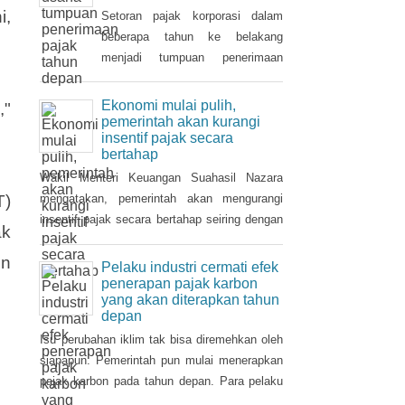
i,
Tahun 2021 dan
ditanggung pemerintah ( PpnBM
Setoran pajak korporasi dalam
DTP) untuk sektor otomotif
beberapa tahun ke belakang
maupun insentif pajak
menjadi tumpuan penerimaan
pertambahan nilai ditanggung
pajak penghasilan (PPh). Seiring
pemerintah (PPN DTP) untuk
pemulihan ekonomi, otoritas pajak
Ekonomi mulai pulih,
,"
sektor properti.
mulai mencari sektor usaha yang
pemerintah akan kurangi
insentif pajak secara
berpotensi memberikan
bertahap
sumbangsih besar di tahun depan.
Wakil Menteri Keuangan Suahasil Nazara
T)
mengatakan, pemerintah akan mengurangi
insentif pajak secara bertahap seiring dengan
ak
perbaikan dan pemulihan ekonomi nasional.
en
Pelaku industri cermati efek
penerapan pajak karbon
yang akan diterapkan tahun
depan
Isu perubahan iklim tak bisa diremehkan oleh
siapapun. Pemerintah pun mulai menerapkan
pajak karbon pada tahun depan. Para pelaku
industri perlu mencermati dampak pengenaan