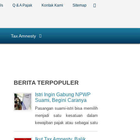
Us
Q & A Pajak
Kontak Kami
Sitemap
Tax Amnesty
BERITA TERPOPULER
Istri Ingin Gabung NPWP
Suami, Begini Caranya
Pasangan suami-istri bisa memilih
menjadi satu kesatuan dalam
kewajiban pajak atau sebagai satu
Nomor Pokok Wajib Pajak
(NPWP). Bila sebelumnya istri
Ikut Tax Amnesty, Balik