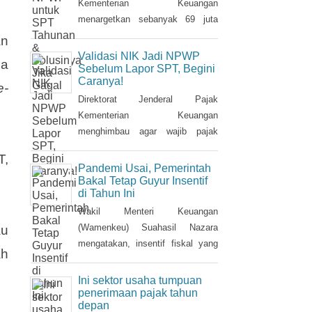
Kementerian Keuangan
menargetkan sebanyak 69 juta
Nomor Induk Kependudukan (NIK)
an
dapat terintegrasi dengan Nomor
Validasi NIK Jadi NPWP
ba
Pokok Wajib Pajik (NPWP).
Sebelum Lapor SPT, Begini
Caranya!
Simak cara validasi NIK jadi
e-
NPWP jelang pelaporan SPT
Direktorat Jenderal Pajak
Tahunan.Hingga 8 Januari 2023,
Kementerian Keuangan
DJP mencatat baru 53 juta NIK
menghimbau agar wajib pajak
atau 76,8 persen dari total target
melakukan validasi Nomor Induk
T,
yang baru terintegrasi. Melalui
Kependudukan (NIK) sebagai
Pandemi Usai, Pemerintah
integrasi, nantinya pelayanan
Nomor Pokok Wajib Pajak
Bakal Tetap Guyur Insentif
di Tahun Ini
dapat lebih
(NPWP) sebelum pelaporan
SPT Tahunan 2022. Hal ini sejalan
Wakil Menteri Keuangan
dengan sudah mulai
(Wamenkeu) Suahasil Nazara
au
diterapkannya Peraturan Menteri
mengatakan, insentif fiskal yang
ah
Keuangan (PMK) Nomor
diberikan tahun 2022 lalu bakal
112/PMK.03/2022. Dalam PMK
berlanjut di tahun 2023. Stimulus
Ini sektor usaha tumpuan
yang menjadi aturan turunan
fiskal itu di antaranya insentif
penerimaan pajak tahun
depan
Peraturan Presiden Nomor 83
pajak penjualan barang mewah