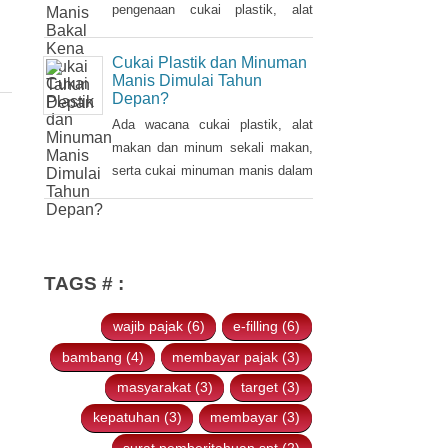
sebelumnya dalam Pidato
pengenaan cukai plastik, alat
Kenegaraan pada 16 Agustus
makan dan minum sekali makan,
2021.
serta cukai minuman manis dalam
Cukai Plastik dan Minuman
kemasan pada tahun 2022.
Manis Dimulai Tahun
Depan?
Ada wacana cukai plastik, alat
makan dan minum sekali makan,
serta cukai minuman manis dalam
kemasan akan diterapkan pada
2022. Hal tersebut disampaikan
oleh Ketua Banggar DPR RI Said
Abdullah saat Rapat Panja
TAGS # :
Banggar DPR RI bersama
pemerintah, Kamis 9 September
wajib pajak (6)
e-filling (6)
2021.
bambang (4)
membayar pajak (3)
masyarakat (3)
target (3)
kepatuhan (3)
membayar (3)