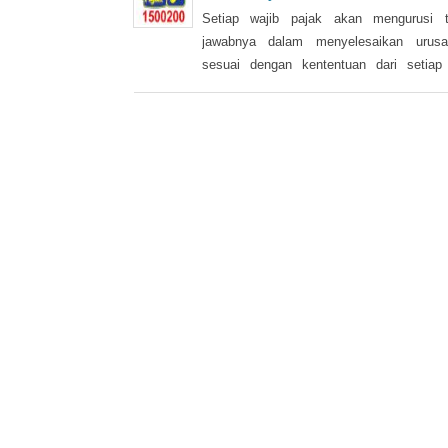
tujuan utama yang tidak sama persis.
Setiap wajib pajak akan mengurusi 
jawabnya dalam menyelesaikan urusa
sesuai dengan kententuan dari setiap
masing jenis pajak mulai dari waktu hin
cara pembayaran pajak. Bagi wajib pa
sudah terbiasa tentunya mengurusi paj
lagi menjadi hal yang rumit.