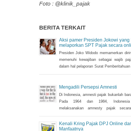
Foto : @klinik_pajak
BERITA TERKAIT
Aksi pamer Presiden Jokowi yang 
melaporkan SPT Pajak secara onl
Presiden Joko Widodo memamerkan dirin
memenuhi kewajiban sebagai wajib pa
dalam hal pelaporan Surat Pemberitahuan
( SPT) pajak tahun 2017 pada Senin
kemarin.
Mengadili Persepsi Amnesti
Di Indonesia, amnesti pajak bukanlah bar
Pada 1964 dan 1984, Indonesia
melaksanakan amnesty pajak secara
meskipun pada beberapa kesempatan jug
amnesti dengan nama lain, seperti sunse
Kenali Kring Pajak DPJ Online da
dan pengurangan sanksi administrasi, pu
Manfaatnya