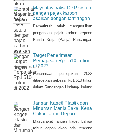
pajak tersebut.
Mayoritas fraksi DPR setuju
dengan pajak karbon
asalkan dengan tarif ringan
Pemerintah telah mengusulkan
pengenaan pajak karbon kepada
Panita Kerja (Panja) Rancangan
Undang-Undang tentang
Perubahan Kelima atas Undang-
Target Penerimaan
Undang Nomor 6/1983 tentang
Perpajakan Rp1.510 Triliun
di 2022
Ketentuan Umum dan Tata Cara
Perpajakan (RUU KUP) Komisi XI
Penerimaan perpajakan 2022
DPR.
ditargetkan sebesar Rp1.510 triliun
dalam Rancangan Undang-Undang
tentang Anggaran Pendapatan dan
Belanja Negara (RUU APBN)
Jangan Kaget! Plastik dan
2022. Nilai ini naik Rp3,1 triliun
Minuman Manis Bakal Kena
Cukai Tahun Depan
dari penerimaan perpajakan dalam
RAPBN 2022 yang sebelumnya
Masyarakat jangan kaget bahwa
dibacakan Presiden Jokowi
tahun depan akan ada rencana