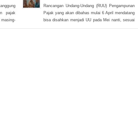
tanggung
Rancangan Undang-Undang (RUU) Pengampunan
n pajak
Pajak yang akan dibahas mulai 6 April mendatang
 masing-
bisa disahkan menjadi UU pada Mei nanti, sesuai
gga tata
target waktu pemerintah. DPR memberikan fokus
jak yang
perhatian pada RUU tax amnesty inisiatif presiden
ak bukan
ini, sebagai salah satu solusi mengatasi kurangnya
penerimaan negara Rp 200-250 triliun dari target
APBN 2016.