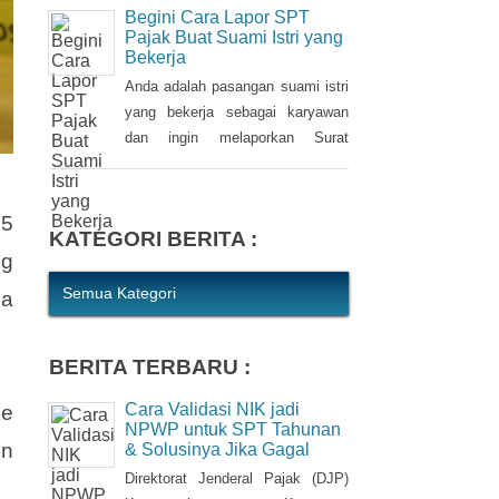
kewajiban bagi setiap Wajib Pajak
Begini Cara Lapor SPT
(WP). WP berhak untuk memilih
Pajak Buat Suami Istri yang
Bekerja
pembetulan Surat Pemberitahuan
(SPT) Tahunan Pajak Penghasilan
Anda adalah pasangan suami istri
(PPh) dengan aturan main yang
yang bekerja sebagai karyawan
berbeda, salah satunya mengenai
dan ingin melaporkan Surat
pengusutan nilai wajar harta.
Pemberitahuan (SPT) Tahunan
Pajak Penghasilan (PPh) Orang
Pribadi? Ada cara mudah yang
15
KATEGORI BERITA :
bisa Anda lakukan. Saat
ng
berbincang dengan Liputan6.com
di Jakarta, Rabu (30/3/2016),
Semua Kategori
sa
Kepala Kantor Pelayanan Pajak
(KPP) Pratama Tanah Abang Dua,
BERITA TERBARU :
Dwi Astuti memberikan
langkahnya. Jika status Anda dan
Cara Validasi NIK jadi
ke
suami atau istri
NPWP untuk SPT Tahunan
in
& Solusinya Jika Gagal
Direktorat Jenderal Pajak (DJP)