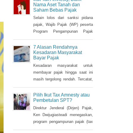
sudah memiliki NPWP, maka
Nama Aset Tanah dan
Saham Bebas Pajak
harus dihapuskan dan dialihkan ke
suami. Bagaimana caranya?
Selain lolos dari sanksi pidana
pajak, Wajib Pajak (WP) peserta
Program Pengampunan Pajak
(Tax Amnesty) akan diberikan
fasilitas pembebasan pajak
7 Alasan Rendahnya
penghasilan (PPh) oleh
Kesadaran Masyarakat
Bayar Pajak
pemerintah. Insentif ini dapat
diperoleh jika pemohon melakukan
Kesadaran masyarakat untuk
balik nama atas harta berupa
membayar pajak hingga saat ini
saham dan harta tidak bergerak,
masih tergolong rendah. Tercatat,
seperti tanah dan bangunan.
hingga saat ini tax ratio Indonesia
hanya mencapai kurang 12
Pilih Ikut Tax Amnesty atau
persen, lebih rendah dibandingkan
Pembetulan SPT?
negara tetangga seperti Singapura
Direktur Jenderal (Dirjen) Pajak,
dan Malaysia.
Ken Dwijugiasteadi menegaskan,
program pengampunan pajak (tax
amnesty) bukan merupakan