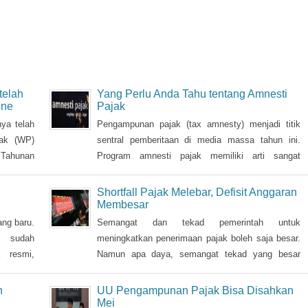
telah
Yang Perlu Anda Tahu tentang Amnesti
ine
Pajak
ya telah
Pengampunan pajak (tax amnesty) menjadi titik
jak (WP)
sentral pemberitaan di media massa tahun ini.
 Tahunan
Program amnesti pajak memiliki arti sangat
 (26/2)
penting, bahkan menjadi pertaruhan pemerintah,
sehingga Presiden Joko Widodo pun turun tangan
Shortfall Pajak Melebar, Defisit Anggaran
langsung sosialisasi ke sejumlah kota.
Membesar
ang baru.
Semangat dan tekad pemerintah untuk
 sudah
meningkatkan penerimaan pajak boleh saja besar.
 resmi,
Namun apa daya, semangat tekad yang besar
a muncul
tersebut tak sebanding dengan hasil yang didapat.
t policy
n
UU Pengampunan Pajak Bisa Disahkan
n dengan
Mei