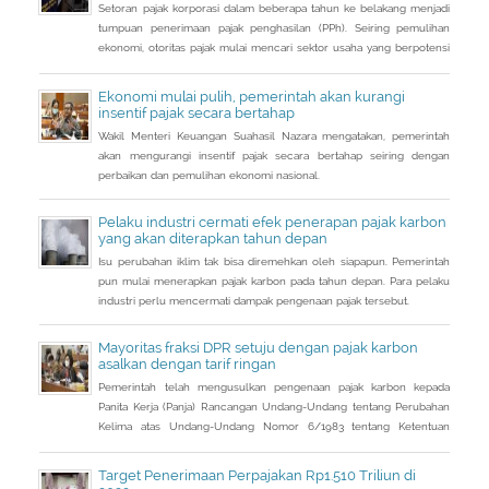
Setoran pajak korporasi dalam beberapa tahun ke belakang menjadi
tumpuan penerimaan pajak penghasilan (PPh). Seiring pemulihan
ekonomi, otoritas pajak mulai mencari sektor usaha yang berpotensi
memberikan sumbangsih besar di tahun depan.
Ekonomi mulai pulih, pemerintah akan kurangi
insentif pajak secara bertahap
Wakil Menteri Keuangan Suahasil Nazara mengatakan, pemerintah
akan mengurangi insentif pajak secara bertahap seiring dengan
perbaikan dan pemulihan ekonomi nasional.
Pelaku industri cermati efek penerapan pajak karbon
yang akan diterapkan tahun depan
Isu perubahan iklim tak bisa diremehkan oleh siapapun. Pemerintah
pun mulai menerapkan pajak karbon pada tahun depan. Para pelaku
industri perlu mencermati dampak pengenaan pajak tersebut.
Mayoritas fraksi DPR setuju dengan pajak karbon
asalkan dengan tarif ringan
Pemerintah telah mengusulkan pengenaan pajak karbon kepada
Panita Kerja (Panja) Rancangan Undang-Undang tentang Perubahan
Kelima atas Undang-Undang Nomor 6/1983 tentang Ketentuan
Umum dan Tata Cara Perpajakan (RUU KUP) Komisi XI DPR.
Target Penerimaan Perpajakan Rp1.510 Triliun di