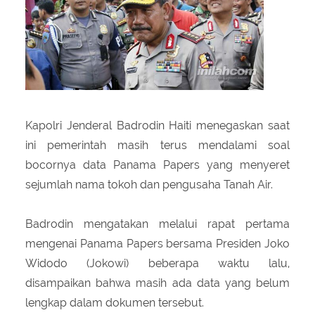
About Us
Peraturan Pengampunan Pajak
Q & A Pajak
Infografis Pengampunan Pajak
Kontak Kami
Sitemap
Kapolri Jenderal Badrodin Haiti menegaskan saat
ini pemerintah masih terus mendalami soal
bocornya data Panama Papers yang menyeret
sejumlah nama tokoh dan pengusaha Tanah Air.
Badrodin mengatakan melalui rapat pertama
mengenai Panama Papers bersama Presiden Joko
Widodo (Jokowi) beberapa waktu lalu,
disampaikan bahwa masih ada data yang belum
lengkap dalam dokumen tersebut.