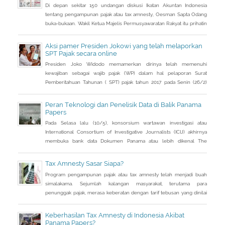
Di depan sekitar 150 undangan diskusi Ikatan Akuntan Indonesia
tentang pengampunan pajak atau tax amnesty, Oesman Sapta Odang
buka-bukaan. Wakil Ketua Majelis Permusyawaratan Rakyat itu prihatin
dengan kondisi saat ini terkait beratnya upaya mendongkrak
pendapatan negara. Sebuah informasi sampai ke telinganya. Di
Aksi pamer Presiden Jokowi yang telah melaporkan
tengah lemahnya penerimaan pajak, banyak uang warga Indonesia
SPT Pajak secara online
justru diparkir di
Presiden Joko Widodo memamerkan dirinya telah memenuhi
kewajiban sebagai wajib pajak (WP) dalam hal pelaporan Surat
Pemberitahuan Tahunan ( SPT) pajak tahun 2017 pada Senin (26/2)
kemarin.
Peran Teknologi dan Penelisik Data di Balik Panama
Papers
Pada Selasa lalu (10/5), konsorsium wartawan investigasi atau
International Consortium of Investigative Journalists (ICIJ) akhirnya
membuka bank data Dokumen Panama atau lebih dikenal The
Panama Papers ke publik. Isinya memuat daftar 214 ribu perusahaan
cangkang di luar negeri (offshore) yang didirikan di 21 negara suaka
Tax Amnesty Sasar Siapa?
pajak (tax haven). Selain itu, informasi lebih dari 100 ribu entitas
Program pengampunan pajak atau tax amnesty telah menjadi buah
offshore
simalakama. Sejumlah kalangan masyarakat, terutama para
penunggak pajak, merasa keberatan dengan tarif tebusan yang dinilai
cukup besar bila dihitung dari jumlah penghasilan yang tidak
dilaporkan selama ini.
Keberhasilan Tax Amnesty di Indonesia Akibat
Panama Papers?