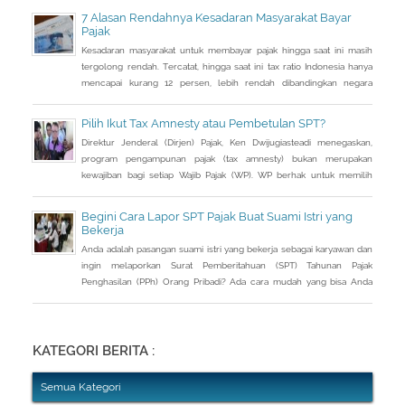
berupa saham dan harta tidak bergerak, seperti tanah dan bangunan.
7 Alasan Rendahnya Kesadaran Masyarakat Bayar
Pajak
Kesadaran masyarakat untuk membayar pajak hingga saat ini masih
tergolong rendah. Tercatat, hingga saat ini tax ratio Indonesia hanya
mencapai kurang 12 persen, lebih rendah dibandingkan negara
tetangga seperti Singapura dan Malaysia.
Pilih Ikut Tax Amnesty atau Pembetulan SPT?
Direktur Jenderal (Dirjen) Pajak, Ken Dwijugiasteadi menegaskan,
program pengampunan pajak (tax amnesty) bukan merupakan
kewajiban bagi setiap Wajib Pajak (WP). WP berhak untuk memilih
pembetulan Surat Pemberitahuan (SPT) Tahunan Pajak Penghasilan
(PPh) dengan aturan main yang berbeda, salah satunya mengenai
Begini Cara Lapor SPT Pajak Buat Suami Istri yang
pengusutan nilai wajar harta.
Bekerja
Anda adalah pasangan suami istri yang bekerja sebagai karyawan dan
ingin melaporkan Surat Pemberitahuan (SPT) Tahunan Pajak
Penghasilan (PPh) Orang Pribadi? Ada cara mudah yang bisa Anda
lakukan. Saat berbincang dengan Liputan6.com di Jakarta, Rabu
(30/3/2016), Kepala Kantor Pelayanan Pajak (KPP) Pratama Tanah
Abang Dua, Dwi Astuti memberikan langkahnya. Jika status Anda dan
suami atau istri
KATEGORI BERITA :
Semua Kategori