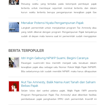
Peluang waktu yang terbatas pada kelompok pembayar pajak
tertentu untuk membayar sejumlah nominal tertentu dan dalam
kurun waktu tertentu berupa pengampunan kewajiban pajak (tax
amnesty) yang berkaitan dengan masa pajak sebelumnya atau
periode tertentu tanpa ada kekhawatiran akan adanya hukum pidana
Menakar Potensi Nyata Pengampunan Pajak
merupakan pengertian dari pengampunan pajak.
Langkah pemerintah untuk menjalankan program Tax Amnesty atau
yang lebih dikenal dengan program Pengampunan Pajak tampaknya
sudah di depan mata karena saat ini pemerintah sudah mengajukan
RUU Pengampunan Pajak dan tinggal menunggu pengesahan DPR.
Kalau tidak ada aral melintang, RUU tersebut semestinya dapat
disahkan di akhir bulan ini. Artinya program pengampunan pajak
BERITA TERPOPULER
tersebut dapat dijalankan
Istri Ingin Gabung NPWP Suami, Begini Caranya
Pasangan suami-istri bisa memilih menjadi satu kesatuan dalam
kewajiban pajak atau sebagai satu Nomor Pokok Wajib Pajak (NPWP).
Bila sebelumnya istri sudah memiliki NPWP, maka harus dihapuskan
dan dialihkan ke suami. Bagaimana caranya?
Ikut Tax Amnesty, Balik Nama Aset Tanah dan Saham
Bebas Pajak
Selain lolos dari sanksi pidana pajak, Wajib Pajak (WP) peserta
Program Pengampunan Pajak (Tax Amnesty) akan diberikan fasilitas
pembebasan pajak penghasilan (PPh) oleh pemerintah. Insentif ini
dapat diperoleh jika pemohon melakukan balik nama atas harta