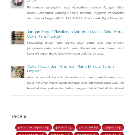
2022
Penerimaan perpajakan 2022 ditargetkan sebesar Rp1.510 triliun
dalam Rancangan Undang-Undang tentang Anggaran Pendapatan
dan Belanja Negara (RUU APBN) 2022. Nilai ini naik Rp3,1 triliun dari
penerimaan perpajakan dalam RAPBN 2022 yang sebelumnya
dibacakan Presiden Jokowi sebelumnya dalam Pidato Kenegaraan
Jangan Kaget! Plastik dan Minuman Manis Bakal Kena
pada 16 Agustus 2021.
Cukai Tahun Depan
Masyarakat jangan kaget bahwa tahun depan akan ada rencana
pengenaan cukai plastik, alat makan dan minum sekali makan, serta
cukai minuman manis dalam kemasan pada tahun 2022.
Cukai Plastik dan Minuman Manis Dimulai Tahun
Depan?
Ada wacana cukai plastik, alat makan dan minum sekali makan, serta
cukai minuman manis dalam kemasan akan diterapkan pada 2022. Hal
tersebut disampaikan oleh Ketua Banggar DPR RI Said Abdullah saat
Rapat Panja Banggar DPR RI bersama pemerintah, Kamis 9
September 2021.
TAGS # :
panama papers (4)
pidana (4)
panama (4)
papers (4)