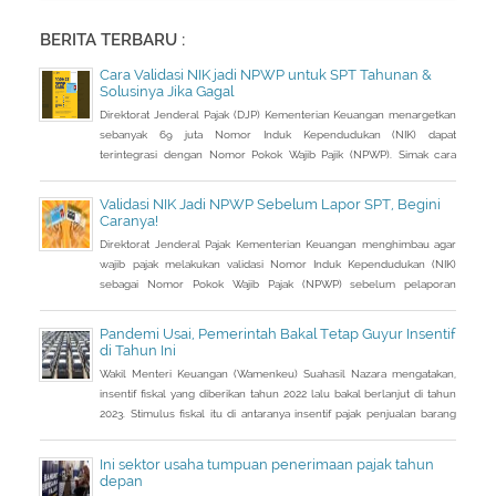
BERITA TERBARU :
Cara Validasi NIK jadi NPWP untuk SPT Tahunan &
Solusinya Jika Gagal
Direktorat Jenderal Pajak (DJP) Kementerian Keuangan menargetkan
sebanyak 69 juta Nomor Induk Kependudukan (NIK) dapat
terintegrasi dengan Nomor Pokok Wajib Pajik (NPWP). Simak cara
validasi NIK jadi NPWP jelang pelaporan SPT Tahunan.Hingga 8
Januari 2023, DJP mencatat baru 53 juta NIK atau 76,8 persen dari
Validasi NIK Jadi NPWP Sebelum Lapor SPT, Begini
total target yang baru terintegrasi. Melalui integrasi, nantinya
Caranya!
pelayanan dapat lebih
Direktorat Jenderal Pajak Kementerian Keuangan menghimbau agar
wajib pajak melakukan validasi Nomor Induk Kependudukan (NIK)
sebagai Nomor Pokok Wajib Pajak (NPWP) sebelum pelaporan
SPT Tahunan 2022. Hal ini sejalan dengan sudah mulai
diterapkannya Peraturan Menteri Keuangan (PMK) Nomor
Pandemi Usai, Pemerintah Bakal Tetap Guyur Insentif
112/PMK.03/2022. Dalam PMK yang menjadi aturan turunan Peraturan
di Tahun Ini
Presiden Nomor 83 Tahun 2021 dan
Wakil Menteri Keuangan (Wamenkeu) Suahasil Nazara mengatakan,
insentif fiskal yang diberikan tahun 2022 lalu bakal berlanjut di tahun
2023. Stimulus fiskal itu di antaranya insentif pajak penjualan barang
mewah ditanggung pemerintah ( PpnBM DTP) untuk sektor otomotif
maupun insentif pajak pertambahan nilai ditanggung pemerintah
Ini sektor usaha tumpuan penerimaan pajak tahun
(PPN DTP) untuk sektor properti.
depan