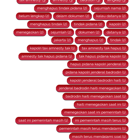
tax amnesty (3)
amnesty (3)
badrodin (3)
lengkap (3)
menghapus tindak pidana (2)
sejumlah nama (2)
belum lengkap (2)
dalam dokumen (2)
kalau datanya (2)
menghapus tindak (2)
tindak pidana (2)
kapolri (2)
menegaskan (2)
sejumlah (2)
dokumen (2)
datanya (2)
jakarta (2)
menghapus (2)
tindak (2)
kapolri tax amnesty tak (1)
tax amnesty tak hapus (1)
amnesty tak hapus pidana (1)
tak hapus pidana kapolri (1)
hapus pidana kapolri jenderal (1)
pidana kapolri jenderal badrodin (1)
kapolri jenderal badrodin haiti (1)
jenderal badrodin haiti menegaskan (1)
badrodin haiti menegaskan saat (1)
haiti menegaskan saat ini (1)
menegaskan saat ini pemerintah (1)
saat ini pemerintah masih (1)
ini pemerintah masih terus (1)
pemerintah masih terus mendalami (1)
masih terus mendalami soal (1)