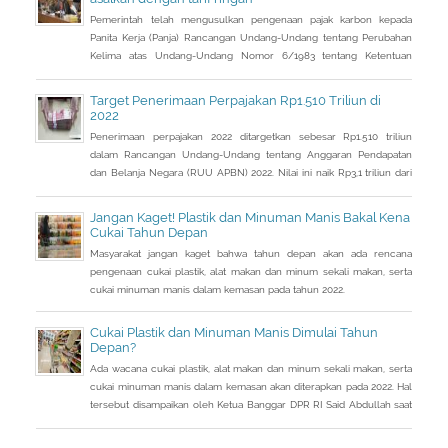
Pemerintah telah mengusulkan pengenaan pajak karbon kepada
Panita Kerja (Panja) Rancangan Undang-Undang tentang Perubahan
Kelima atas Undang-Undang Nomor 6/1983 tentang Ketentuan
Umum dan Tata Cara Perpajakan (RUU KUP) Komisi XI DPR.
Target Penerimaan Perpajakan Rp1.510 Triliun di
2022
Penerimaan perpajakan 2022 ditargetkan sebesar Rp1.510 triliun
dalam Rancangan Undang-Undang tentang Anggaran Pendapatan
dan Belanja Negara (RUU APBN) 2022. Nilai ini naik Rp3,1 triliun dari
penerimaan perpajakan dalam RAPBN 2022 yang sebelumnya
dibacakan Presiden Jokowi sebelumnya dalam Pidato Kenegaraan
Jangan Kaget! Plastik dan Minuman Manis Bakal Kena
pada 16 Agustus 2021.
Cukai Tahun Depan
Masyarakat jangan kaget bahwa tahun depan akan ada rencana
pengenaan cukai plastik, alat makan dan minum sekali makan, serta
cukai minuman manis dalam kemasan pada tahun 2022.
Cukai Plastik dan Minuman Manis Dimulai Tahun
Depan?
Ada wacana cukai plastik, alat makan dan minum sekali makan, serta
cukai minuman manis dalam kemasan akan diterapkan pada 2022. Hal
tersebut disampaikan oleh Ketua Banggar DPR RI Said Abdullah saat
Rapat Panja Banggar DPR RI bersama pemerintah, Kamis 9
September 2021.