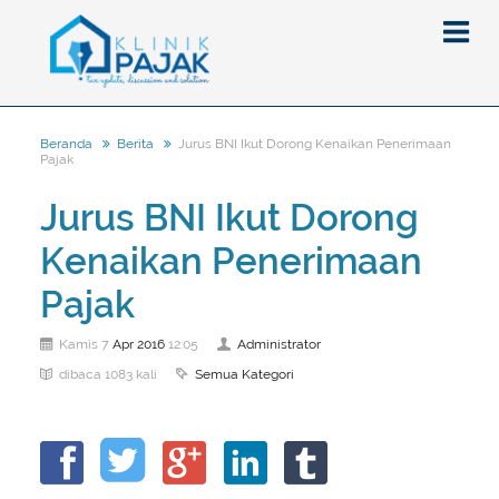
Jurus BNI Ikut Dorong Kenaikan Penerimaan
Beranda
Berita
Pajak
Berita
Jurus BNI Ikut Dorong
Artikel
Kenaikan Penerimaan
Pajak
Peraturan
Pengantar
Pajak
SPT
Pajak Penghasilan (PPh)
PPh
Apr
2016
Administrator
Kamis 7
12:05
Event
Pajak Pertambahan Nilai (PPN)
PPN
SPT Masa
Semua Kategori
dibaca 1083 kali
Gallery
Administrasi Perpajakan
KUP
SPT Tahunan
Tax Amnesty
Penghitungan Pajak
Update Aturan Pajak
Formulir Pajak
Beranda
Aturan Pajak Lainnya
Pengampunan Pajak