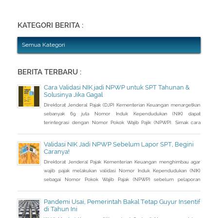
(30/3/2016), Kepala Kantor Pelayanan Pajak (KPP) Pratama Tanah
Abang Dua, Dwi Astuti memberikan langkahnya. Jika status Anda dan
suami atau istri
KATEGORI BERITA :
Semua Kategori
BERITA TERBARU :
Cara Validasi NIK jadi NPWP untuk SPT Tahunan &
Solusinya Jika Gagal
Direktorat Jenderal Pajak (DJP) Kementerian Keuangan menargetkan
sebanyak 69 juta Nomor Induk Kependudukan (NIK) dapat
terintegrasi dengan Nomor Pokok Wajib Pajik (NPWP). Simak cara
validasi NIK jadi NPWP jelang pelaporan SPT Tahunan.Hingga 8
Januari 2023, DJP mencatat baru 53 juta NIK atau 76,8 persen dari
Validasi NIK Jadi NPWP Sebelum Lapor SPT, Begini
total target yang baru terintegrasi. Melalui integrasi, nantinya
Caranya!
pelayanan dapat lebih
Direktorat Jenderal Pajak Kementerian Keuangan menghimbau agar
wajib pajak melakukan validasi Nomor Induk Kependudukan (NIK)
sebagai Nomor Pokok Wajib Pajak (NPWP) sebelum pelaporan
SPT Tahunan 2022. Hal ini sejalan dengan sudah mulai
diterapkannya Peraturan Menteri Keuangan (PMK) Nomor
Pandemi Usai, Pemerintah Bakal Tetap Guyur Insentif
112/PMK.03/2022. Dalam PMK yang menjadi aturan turunan Peraturan
di Tahun Ini
Presiden Nomor 83 Tahun 2021 dan