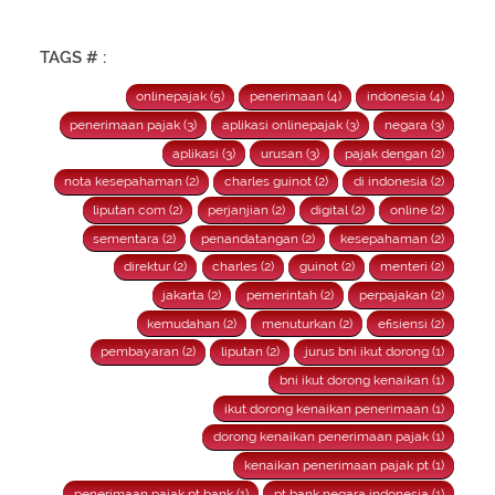
TAGS # :
onlinepajak (5)
penerimaan (4)
indonesia (4)
penerimaan pajak (3)
aplikasi onlinepajak (3)
negara (3)
aplikasi (3)
urusan (3)
pajak dengan (2)
nota kesepahaman (2)
charles guinot (2)
di indonesia (2)
liputan com (2)
perjanjian (2)
digital (2)
online (2)
sementara (2)
penandatangan (2)
kesepahaman (2)
direktur (2)
charles (2)
guinot (2)
menteri (2)
jakarta (2)
pemerintah (2)
perpajakan (2)
kemudahan (2)
menuturkan (2)
efisiensi (2)
pembayaran (2)
liputan (2)
jurus bni ikut dorong (1)
bni ikut dorong kenaikan (1)
ikut dorong kenaikan penerimaan (1)
dorong kenaikan penerimaan pajak (1)
kenaikan penerimaan pajak pt (1)
penerimaan pajak pt bank (1)
pt bank negara indonesia (1)