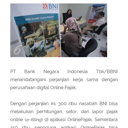
About Us
Peraturan Pengampunan Pajak
Q & A Pajak
Infografis Pengampunan Pajak
Kontak Kami
Sitemap
PT Bank Negara Indonesia Tbk/BBNI
menandatangani perjanjian kerja sama dengan
perusahaan digital Online Pajak.
Dengan perjanjian ini, 300 ribu nasabah BNI bisa
melakukan perhitungan, setor, dan lapor pajak
online (
e-filling
) di aplikasi OnlinePajak. Sementara
150 ribu pengguna aplikasi OnlinePajak bisa