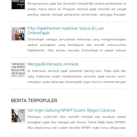
Pengampunan pajak (tax amnesty) menjadi titik sentral pemberitaan di
justru diparkir di
media massa tahun ini. Program amnesti pajak memiliki arti sangat
penting, bahkan menjadi pertaruhan pemerintah, sehingga Presiden
Joko Widodo pun turun tangan langsung sosialisasi ke sejumlah kota.
Fitur PajakPartner Hadirkan Solusi di Luar
OnlinePajak
OnlinePajak sebagai perusahaan teknologi yang mengembangkan
aplikasi perpajakan yang terintegrasi dan inovatif meluncurkan
PajakPartner. Fitur terbaru besutan OnlinePajak ini adalah sebuah
wadah yang menyediakan jasa solusi di luar OnlinePajak, seperti
konsultan pajak, penyedia aplikasi akuntansi dan HR, ERP, e-
Mengadili Persepsi Amnesti
commerce, dan bank yang bersifat membantu perusahaan di
Di Indonesia, amnesti pajak bukanlah barang baru. Pada 1964 dan
Indonesia dalam menjalankan se
1984, Indonesia sudah melaksanakan amnesty pajak secara resmi,
meskipun pada beberapa kesempatan juga muncul amnesti dengan
nama lain, seperti sunset policy dan pengurangan sanksi administrasi,
pun dengan tujuan utama yang tidak sama persis.
BERITA TERPOPULER
Istri Ingin Gabung NPWP Suami, Begini Caranya
Pasangan suami-istri bisa memilih menjadi satu kesatuan dalam
kewajiban pajak atau sebagai satu Nomor Pokok Wajib Pajak (NPWP).
Bila sebelumnya istri sudah memiliki NPWP, maka harus dihapuskan
dan dialihkan ke suami. Bagaimana caranya?