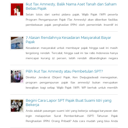
Ikut Tax Amnesty, Balik Nama Aset Tanah dan Saham
Bebas Pajak
Selain lolos dari sanksi pidana pajak, Wajib Pajak (WP) peserta
Program Pengampunan Pajak (Tax Amnesty) akan diberikan fasilitas
pembebasan pajak penghasilan (PPh) oleh pemerintah. Insentif ini
dapat diperoleh jika pemohon melakukan balik nama atas harta
berupa saham dan harta tidak bergerak, seperti tanah dan bangunan.
7 Alasan Rendahnya Kesadaran Masyarakat Bayar
Pajak
Kesadaran masyarakat untuk membayar pajak hingga saat ini masih
tergolong rendah. Tercatat, hingga saat ini tax ratio Indonesia hanya
mencapai kurang 12 persen, lebih rendah dibandingkan negara
tetangga seperti Singapura dan Malaysia.
Pilih Ikut Tax Amnesty atau Pembetulan SPT?
Direktur Jenderal (Dirjen) Pajak, Ken Dwijugiasteadi menegaskan,
program pengampunan pajak (tax amnesty) bukan merupakan
kewajiban bagi setiap Wajib Pajak (WP). WP berhak untuk memilih
pembetulan Surat Pemberitahuan (SPT) Tahunan Pajak Penghasilan
(PPh) dengan aturan main yang berbeda, salah satunya mengenai
Begini Cara Lapor SPT Pajak Buat Suami Istri yang
pengusutan nilai wajar harta.
Bekerja
Anda adalah pasangan suami istri yang bekerja sebagai karyawan dan
ingin melaporkan Surat Pemberitahuan (SPT) Tahunan Pajak
Penghasilan (PPh) Orang Pribadi? Ada cara mudah yang bisa Anda
lakukan. Saat berbincang dengan Liputan6.com di Jakarta, Rabu