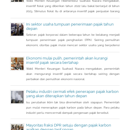
Wakil Menteri Keuangan (Wamenkeu) Suahasil Nazara mengatakan,
insentif fiskal yang diberikan tahun 2022 lalu bakal berlanjut di tahun
2023. Stimulus fiskal itu di antaranya insentif pajak penjualan barang
mewah ditanggung pemerintah ( PpnBM DTP) untuk sektor otomotif
maupun insentif pajak pertambahan nilai ditanggung pemerintah
Ini sektor usaha tumpuan penerimaan pajak tahun
(PPN DTP) untuk sektor properti.
depan
Setoran pajak korporasi dalam beberapa tahun ke belakang menjadi
tumpuan penerimaan pajak penghasilan (PPh). Seiring pemulihan
ekonomi, otoritas pajak mulai mencari sektor usaha yang berpotensi
memberikan sumbangsih besar di tahun depan.
Ekonomi mulai pulih, pemerintah akan kurangi
insentif pajak secara bertahap
Wakil Menteri Keuangan Suahasil Nazara mengatakan, pemerintah
akan mengurangi insentif pajak secara bertahap seiring dengan
perbaikan dan pemulihan ekonomi nasional.
Pelaku industri cermati efek penerapan pajak karbon
yang akan diterapkan tahun depan
Isu perubahan iklim tak bisa diremehkan oleh siapapun. Pemerintah
pun mulai menerapkan pajak karbon pada tahun depan. Para pelaku
industri perlu mencermati dampak pengenaan pajak tersebut.
Mayoritas fraksi DPR setuju dengan pajak karbon
asalkan dengan tarif ringan