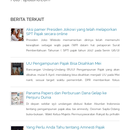
BERITA TERKAIT
Aksi pamer Presiden Jokowi yang telah melaporkan
SPT Pajak secara online
Presiden Joko Widodo memamerkan dirinya telah memenuhi
kewajiban sebagai wajib pajak (WP) dalam hal pelaporan Surat
Pemberitahuan Tahunan ( SPT) pajak tahun 2017 pada Senin (26/2)
kemarin.
UU Pengampunan Pajak Bisa Disahkan Mei
Rancangan Undang-Undang (RUU) Pengampunan Pajak yang akan
dibahas mulai 6 April mendatang bisa disahkan menjadi UU pada Mei
nanti, sesuai target waktu pemerintah. DPR memberikan fokus
perhatian pada RUU tax amnesty inisiatif presiden ini, sebagai salah
satu solusi mengatasi kurangnya penerimaan negara Rp 200-250
Panama Papers dan Perburuan Dana Gelap ke
triliun dari target APBN 2016.
Penjuru Dunia
Di depan sekitar 150 undangan diskusi Ikatan Akuntan Indonesia
tentang pengampunan pajak atau tax amnesty, Oesman Sapta Odang
buka-bukaan. Wakil Ketua Majelis Permusyawaratan Rakyat itu prihatin
dengan kondisi saat ini terkait beratnya upaya mendongkrak
pendapatan negara. Sebuah informasi sampai ke telinganya. Di
Yang Perlu Anda Tahu tentang Amnesti Pajak
tengah lemahnya penerimaan pajak, banyak uang warga Indonesia