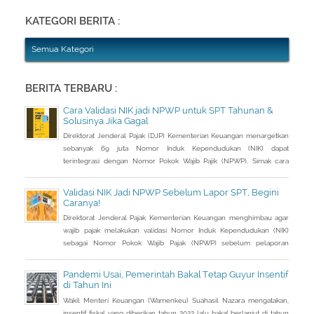
Abang Dua, Dwi Astuti memberikan langkahnya. Jika status Anda dan
suami atau istri
KATEGORI BERITA :
Semua Kategori
BERITA TERBARU :
Cara Validasi NIK jadi NPWP untuk SPT Tahunan &
Solusinya Jika Gagal
Direktorat Jenderal Pajak (DJP) Kementerian Keuangan menargetkan
sebanyak 69 juta Nomor Induk Kependudukan (NIK) dapat
terintegrasi dengan Nomor Pokok Wajib Pajik (NPWP). Simak cara
validasi NIK jadi NPWP jelang pelaporan SPT Tahunan.Hingga 8
Januari 2023, DJP mencatat baru 53 juta NIK atau 76,8 persen dari
Validasi NIK Jadi NPWP Sebelum Lapor SPT, Begini
total target yang baru terintegrasi. Melalui integrasi, nantinya
Caranya!
pelayanan dapat lebih
Direktorat Jenderal Pajak Kementerian Keuangan menghimbau agar
wajib pajak melakukan validasi Nomor Induk Kependudukan (NIK)
sebagai Nomor Pokok Wajib Pajak (NPWP) sebelum pelaporan
SPT Tahunan 2022. Hal ini sejalan dengan sudah mulai
diterapkannya Peraturan Menteri Keuangan (PMK) Nomor
Pandemi Usai, Pemerintah Bakal Tetap Guyur Insentif
112/PMK.03/2022. Dalam PMK yang menjadi aturan turunan Peraturan
di Tahun Ini
Presiden Nomor 83 Tahun 2021 dan
Wakil Menteri Keuangan (Wamenkeu) Suahasil Nazara mengatakan,
insentif fiskal yang diberikan tahun 2022 lalu bakal berlanjut di tahun