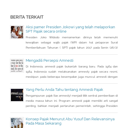
BERITA TERKAIT
Aksi pamer Presiden Jokowi yang telah melaporkan
SPT Pajak secara online
Presiden Joko Widodo memamerkan dirinya telah memenuhi
kewajiban sebagai wajib pajak (WP) dalam hal pelaporan Surat
Pemberitahuan Tahunan ( SPT) pajak tahun 2017 pada Senin (26/2)
kemarin.
Mengadili Persepsi Amnesti
Di Indonesia, amnesti pajak bukanlah barang baru. Pada 1964 dan
1984, Indonesia sudah melaksanakan amnesty pajak secara resmi,
meskipun pada beberapa kesempatan juga muncul amnesti dengan
nama lain, seperti sunset policy dan pengurangan sanksi administrasi,
pun dengan tujuan utama yang tidak sama persis.
Yang Perlu Anda Tahu tentang Amnesti Pajak
Pengampunan pajak (tax amnesty) menjadi titik sentral pemberitaan di
media massa tahun ini. Program amnesti pajak memiliki arti sangat
penting, bahkan menjadi pertaruhan pemerintah, sehingga Presiden
Joko Widodo pun turun tangan langsung sosialisasi ke sejumlah kota.
Konsep Pajak Menurut Abu Yusuf Dan Relevansinya
Pada Masa Sekarang