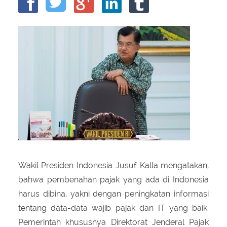
About Us
Peraturan Pengampunan Pajak
Q & A Pajak
Infografis Pengampunan Pajak
Kontak Kami
Sitemap
Wakil Presiden Indonesia Jusuf Kalla mengatakan,
bahwa pembenahan pajak yang ada di Indonesia
harus dibina, yakni dengan peningkatan informasi
tentang data-data wajib pajak dan IT yang baik.
Pemerintah khususnya Direktorat Jenderal Pajak