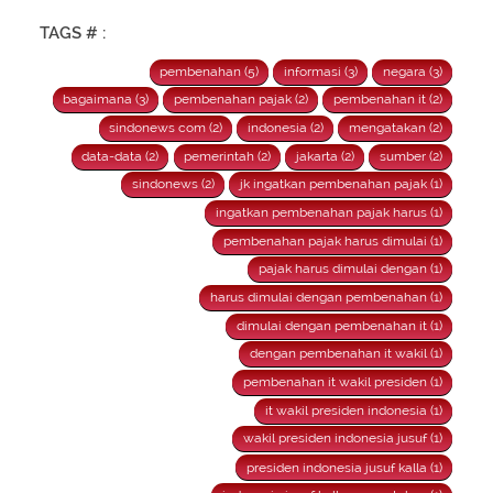
TAGS # :
pembenahan (5)
informasi (3)
negara (3)
bagaimana (3)
pembenahan pajak (2)
pembenahan it (2)
sindonews com (2)
indonesia (2)
mengatakan (2)
data-data (2)
pemerintah (2)
jakarta (2)
sumber (2)
sindonews (2)
jk ingatkan pembenahan pajak (1)
ingatkan pembenahan pajak harus (1)
pembenahan pajak harus dimulai (1)
pajak harus dimulai dengan (1)
harus dimulai dengan pembenahan (1)
dimulai dengan pembenahan it (1)
dengan pembenahan it wakil (1)
pembenahan it wakil presiden (1)
it wakil presiden indonesia (1)
wakil presiden indonesia jusuf (1)
presiden indonesia jusuf kalla (1)