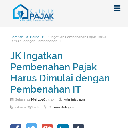
JK Ingatkan Pembenahan Pajak Harus
Beranda
Berita
Dimulai dengan Pembenahan IT
Berita
JK Ingatkan
Artikel
Pembenahan Pajak
Pajak
Peraturan
Pengantar
Harus Dimulai dengan
SPT
Pajak Penghasilan (PPh)
PPh
Pembenahan IT
Event
Pajak Pertambahan Nilai (PPN)
PPN
SPT Masa
Mei
2016
Administrator
Selasa 24
17:30
Gallery
Administrasi Perpajakan
KUP
SPT Tahunan
Semua Kategori
dibaca 890 kali
Tax Amnesty
Penghitungan Pajak
Update Aturan Pajak
Formulir Pajak
Beranda
Aturan Pajak Lainnya
Pengampunan Pajak