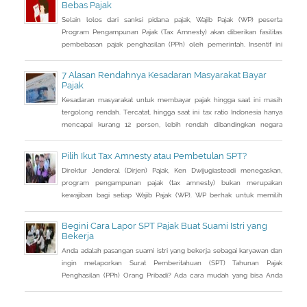
Bebas Pajak
Selain lolos dari sanksi pidana pajak, Wajib Pajak (WP) peserta
Program Pengampunan Pajak (Tax Amnesty) akan diberikan fasilitas
pembebasan pajak penghasilan (PPh) oleh pemerintah. Insentif ini
dapat diperoleh jika pemohon melakukan balik nama atas harta
berupa saham dan harta tidak bergerak, seperti tanah dan bangunan.
7 Alasan Rendahnya Kesadaran Masyarakat Bayar
Pajak
Kesadaran masyarakat untuk membayar pajak hingga saat ini masih
tergolong rendah. Tercatat, hingga saat ini tax ratio Indonesia hanya
mencapai kurang 12 persen, lebih rendah dibandingkan negara
tetangga seperti Singapura dan Malaysia.
Pilih Ikut Tax Amnesty atau Pembetulan SPT?
Direktur Jenderal (Dirjen) Pajak, Ken Dwijugiasteadi menegaskan,
program pengampunan pajak (tax amnesty) bukan merupakan
kewajiban bagi setiap Wajib Pajak (WP). WP berhak untuk memilih
pembetulan Surat Pemberitahuan (SPT) Tahunan Pajak Penghasilan
(PPh) dengan aturan main yang berbeda, salah satunya mengenai
Begini Cara Lapor SPT Pajak Buat Suami Istri yang
pengusutan nilai wajar harta.
Bekerja
Anda adalah pasangan suami istri yang bekerja sebagai karyawan dan
ingin melaporkan Surat Pemberitahuan (SPT) Tahunan Pajak
Penghasilan (PPh) Orang Pribadi? Ada cara mudah yang bisa Anda
lakukan. Saat berbincang dengan Liputan6.com di Jakarta, Rabu
(30/3/2016), Kepala Kantor Pelayanan Pajak (KPP) Pratama Tanah