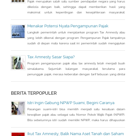
Pajak merupakan salah satu sumber pendapatan negara yang harus
dikelola dengan baik, sehingga dapat memberikan hasil yang
maksimal untuk kepentingan dan kesejahteraan masyarakat.
Pelaksanaan pajak telah ada sejak masa nabi Muhammad saw dan
penerapannya masih terus berlanjut. Pada masa Abbasiyah, hadir
Menakar Potensi Nyata Pengampunan Pajak
seorang ulama bernama Abu Yusuf yang diminta untuk menulis
Langkah pemerintah untuk menjalankan program Tax Amnesty atau
sebuah buku komprehensif yang dapat
yang lebih dikenal dengan program Pengampunan Pajak tampaknya
sudah di depan mata karena saat ini pemerintah sudah mengajukan
RUU Pengampunan Pajak dan tinggal menunggu pengesahan DPR.
Kalau tidak ada aral melintang, RUU tersebut semestinya dapat
Tax Amnesty Sasar Siapa?
disahkan di akhir bulan ini. Artinya program pengampunan pajak
Program pengampunan pajak atau tax amnesty telah menjadi buah
tersebut dapat dijalankan
simalakama. Sejumlah kalangan masyarakat, terutama para
penunggak pajak, merasa keberatan dengan tarif tebusan yang dinilai
cukup besar bila dihitung dari jumlah penghasilan yang tidak
dilaporkan selama ini.
BERITA TERPOPULER
Istri Ingin Gabung NPWP Suami, Begini Caranya
Pasangan suami-istri bisa memilih menjadi satu kesatuan dalam
kewajiban pajak atau sebagai satu Nomor Pokok Wajib Pajak (NPWP).
Bila sebelumnya istri sudah memiliki NPWP, maka harus dihapuskan
dan dialihkan ke suami. Bagaimana caranya?
Ikut Tax Amnesty, Balik Nama Aset Tanah dan Saham