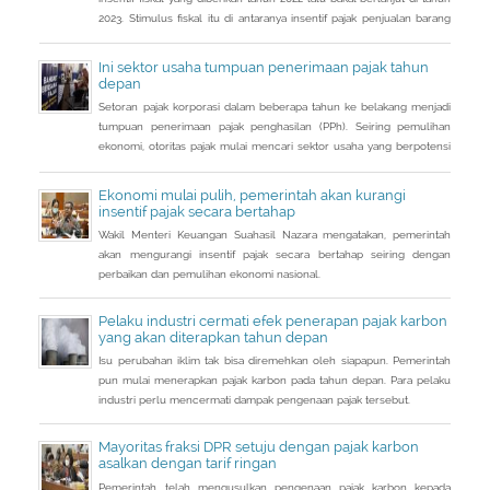
2023. Stimulus fiskal itu di antaranya insentif pajak penjualan barang
mewah ditanggung pemerintah ( PpnBM DTP) untuk sektor otomotif
maupun insentif pajak pertambahan nilai ditanggung pemerintah
Ini sektor usaha tumpuan penerimaan pajak tahun
(PPN DTP) untuk sektor properti.
depan
Setoran pajak korporasi dalam beberapa tahun ke belakang menjadi
tumpuan penerimaan pajak penghasilan (PPh). Seiring pemulihan
ekonomi, otoritas pajak mulai mencari sektor usaha yang berpotensi
memberikan sumbangsih besar di tahun depan.
Ekonomi mulai pulih, pemerintah akan kurangi
insentif pajak secara bertahap
Wakil Menteri Keuangan Suahasil Nazara mengatakan, pemerintah
akan mengurangi insentif pajak secara bertahap seiring dengan
perbaikan dan pemulihan ekonomi nasional.
Pelaku industri cermati efek penerapan pajak karbon
yang akan diterapkan tahun depan
Isu perubahan iklim tak bisa diremehkan oleh siapapun. Pemerintah
pun mulai menerapkan pajak karbon pada tahun depan. Para pelaku
industri perlu mencermati dampak pengenaan pajak tersebut.
Mayoritas fraksi DPR setuju dengan pajak karbon
asalkan dengan tarif ringan
Pemerintah telah mengusulkan pengenaan pajak karbon kepada