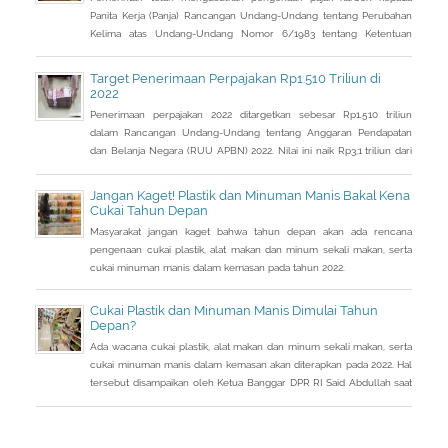
Panita Kerja (Panja) Rancangan Undang-Undang tentang Perubahan
Kelima atas Undang-Undang Nomor 6/1983 tentang Ketentuan
Umum dan Tata Cara Perpajakan (RUU KUP) Komisi XI DPR.
Target Penerimaan Perpajakan Rp1.510 Triliun di
2022
Penerimaan perpajakan 2022 ditargetkan sebesar Rp1.510 triliun
dalam Rancangan Undang-Undang tentang Anggaran Pendapatan
dan Belanja Negara (RUU APBN) 2022. Nilai ini naik Rp3,1 triliun dari
penerimaan perpajakan dalam RAPBN 2022 yang sebelumnya
dibacakan Presiden Jokowi sebelumnya dalam Pidato Kenegaraan
Jangan Kaget! Plastik dan Minuman Manis Bakal Kena
pada 16 Agustus 2021.
Cukai Tahun Depan
Masyarakat jangan kaget bahwa tahun depan akan ada rencana
pengenaan cukai plastik, alat makan dan minum sekali makan, serta
cukai minuman manis dalam kemasan pada tahun 2022.
Cukai Plastik dan Minuman Manis Dimulai Tahun
Depan?
Ada wacana cukai plastik, alat makan dan minum sekali makan, serta
cukai minuman manis dalam kemasan akan diterapkan pada 2022. Hal
tersebut disampaikan oleh Ketua Banggar DPR RI Said Abdullah saat
Rapat Panja Banggar DPR RI bersama pemerintah, Kamis 9
September 2021.