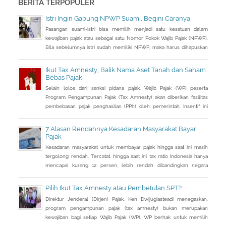
BERITA TERPOPULER
Istri Ingin Gabung NPWP Suami, Begini Caranya
Pasangan suami-istri bisa memilih menjadi satu kesatuan dalam
kewajiban pajak atau sebagai satu Nomor Pokok Wajib Pajak (NPWP).
Bila sebelumnya istri sudah memiliki NPWP, maka harus dihapuskan
dan dialihkan ke suami. Bagaimana caranya?
Ikut Tax Amnesty, Balik Nama Aset Tanah dan Saham
Bebas Pajak
Selain lolos dari sanksi pidana pajak, Wajib Pajak (WP) peserta
Program Pengampunan Pajak (Tax Amnesty) akan diberikan fasilitas
pembebasan pajak penghasilan (PPh) oleh pemerintah. Insentif ini
dapat diperoleh jika pemohon melakukan balik nama atas harta
berupa saham dan harta tidak bergerak, seperti tanah dan bangunan.
7 Alasan Rendahnya Kesadaran Masyarakat Bayar
Pajak
Kesadaran masyarakat untuk membayar pajak hingga saat ini masih
tergolong rendah. Tercatat, hingga saat ini tax ratio Indonesia hanya
mencapai kurang 12 persen, lebih rendah dibandingkan negara
tetangga seperti Singapura dan Malaysia.
Pilih Ikut Tax Amnesty atau Pembetulan SPT?
Direktur Jenderal (Dirjen) Pajak, Ken Dwijugiasteadi menegaskan,
program pengampunan pajak (tax amnesty) bukan merupakan
kewajiban bagi setiap Wajib Pajak (WP). WP berhak untuk memilih
pembetulan Surat Pemberitahuan (SPT) Tahunan Pajak Penghasilan