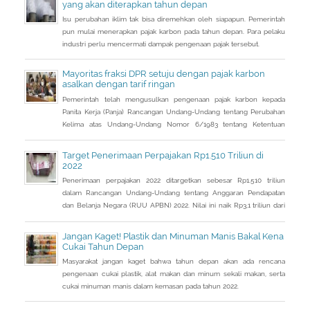
yang akan diterapkan tahun depan
Isu perubahan iklim tak bisa diremehkan oleh siapapun. Pemerintah
pun mulai menerapkan pajak karbon pada tahun depan. Para pelaku
industri perlu mencermati dampak pengenaan pajak tersebut.
Mayoritas fraksi DPR setuju dengan pajak karbon
asalkan dengan tarif ringan
Pemerintah telah mengusulkan pengenaan pajak karbon kepada
Panita Kerja (Panja) Rancangan Undang-Undang tentang Perubahan
Kelima atas Undang-Undang Nomor 6/1983 tentang Ketentuan
Umum dan Tata Cara Perpajakan (RUU KUP) Komisi XI DPR.
Target Penerimaan Perpajakan Rp1.510 Triliun di
2022
Penerimaan perpajakan 2022 ditargetkan sebesar Rp1.510 triliun
dalam Rancangan Undang-Undang tentang Anggaran Pendapatan
dan Belanja Negara (RUU APBN) 2022. Nilai ini naik Rp3,1 triliun dari
penerimaan perpajakan dalam RAPBN 2022 yang sebelumnya
dibacakan Presiden Jokowi sebelumnya dalam Pidato Kenegaraan
Jangan Kaget! Plastik dan Minuman Manis Bakal Kena
pada 16 Agustus 2021.
Cukai Tahun Depan
Masyarakat jangan kaget bahwa tahun depan akan ada rencana
pengenaan cukai plastik, alat makan dan minum sekali makan, serta
cukai minuman manis dalam kemasan pada tahun 2022.