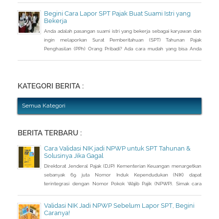
(PPh) dengan aturan main yang berbeda, salah satunya mengenai
Begini Cara Lapor SPT Pajak Buat Suami Istri yang
pengusutan nilai wajar harta.
Bekerja
Anda adalah pasangan suami istri yang bekerja sebagai karyawan dan
ingin melaporkan Surat Pemberitahuan (SPT) Tahunan Pajak
Penghasilan (PPh) Orang Pribadi? Ada cara mudah yang bisa Anda
lakukan. Saat berbincang dengan Liputan6.com di Jakarta, Rabu
(30/3/2016), Kepala Kantor Pelayanan Pajak (KPP) Pratama Tanah
Abang Dua, Dwi Astuti memberikan langkahnya. Jika status Anda dan
suami atau istri
KATEGORI BERITA :
Semua Kategori
BERITA TERBARU :
Cara Validasi NIK jadi NPWP untuk SPT Tahunan &
Solusinya Jika Gagal
Direktorat Jenderal Pajak (DJP) Kementerian Keuangan menargetkan
sebanyak 69 juta Nomor Induk Kependudukan (NIK) dapat
terintegrasi dengan Nomor Pokok Wajib Pajik (NPWP). Simak cara
validasi NIK jadi NPWP jelang pelaporan SPT Tahunan.Hingga 8
Januari 2023, DJP mencatat baru 53 juta NIK atau 76,8 persen dari
Validasi NIK Jadi NPWP Sebelum Lapor SPT, Begini
total target yang baru terintegrasi. Melalui integrasi, nantinya
Caranya!
pelayanan dapat lebih