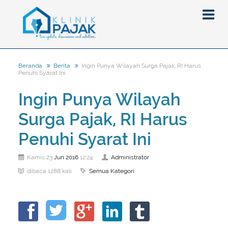
Ingin Punya Wilayah Surga Pajak, RI Harus
Beranda
Berita
Penuhi Syarat Ini
Berita
Ingin Punya Wilayah
Artikel
Surga Pajak, RI Harus
Pajak
Peraturan
Pengantar
Penuhi Syarat Ini
SPT
Pajak Penghasilan (PPh)
PPh
Jun
2016
Administrator
Kamis 23
12:24
Event
Pajak Pertambahan Nilai (PPN)
PPN
SPT Masa
Semua Kategori
dibaca 1288 kali
Gallery
Administrasi Perpajakan
KUP
SPT Tahunan
Tax Amnesty
Penghitungan Pajak
Update Aturan Pajak
Formulir Pajak
Beranda
Aturan Pajak Lainnya
Pengampunan Pajak