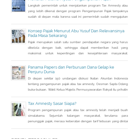
Langkah pemerintah untuk menjalankan program Tax Amnesty atau
yang lebih dikenal dengan program Pengampunan Pajak tampaknya
sudah di depan mata karena saat ini pemerintah sudah mengajukan
RUU Pengampunan Pajak dan tinggal menunggu pengesahan DPR.
Kalau tidak ada aral melintang, RUU tersebut semestinya dapat
Konsep Pajak Menurut Abu Yusuf Dan Relevansinya
disahkan di akhir bulan ini. Artinya program pengampunan pajak
Pada Masa Sekarang
tersebut dapat dijalankan
Pajak merupakan salah satu sumber pendapatan negara yang harus
dikelola dengan baik, sehingga dapat memberikan hasil yang
maksimal untuk kepentingan dan kesejahteraan masyarakat.
Pelaksanaan pajak telah ada sejak masa nabi Muhammad saw dan
penerapannya masih terus berlanjut. Pada masa Abbasiyah, hadir
Panama Papers dan Perburuan Dana Gelap ke
seorang ulama bernama Abu Yusuf yang diminta untuk menulis
Penjuru Dunia
sebuah buku komprehensif yang dapat
Di depan sekitar 150 undangan diskusi Ikatan Akuntan Indonesia
tentang pengampunan pajak atau tax amnesty, Oesman Sapta Odang
buka-bukaan. Wakil Ketua Majelis Permusyawaratan Rakyat itu prihatin
dengan kondisi saat ini terkait beratnya upaya mendongkrak
pendapatan negara. Sebuah informasi sampai ke telinganya. Di
Tax Amnesty Sasar Siapa?
tengah lemahnya penerimaan pajak, banyak uang warga Indonesia
Program pengampunan pajak atau tax amnesty telah menjadi buah
justru diparkir di
simalakama. Sejumlah kalangan masyarakat, terutama para
penunggak pajak, merasa keberatan dengan tarif tebusan yang dinilai
cukup besar bila dihitung dari jumlah penghasilan yang tidak
dilaporkan selama ini.