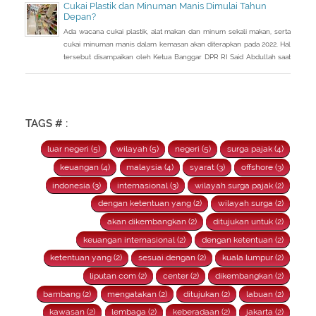
Cukai Plastik dan Minuman Manis Dimulai Tahun
Depan?
Ada wacana cukai plastik, alat makan dan minum sekali makan, serta
cukai minuman manis dalam kemasan akan diterapkan pada 2022. Hal
tersebut disampaikan oleh Ketua Banggar DPR RI Said Abdullah saat
Rapat Panja Banggar DPR RI bersama pemerintah, Kamis 9
September 2021.
TAGS # :
luar negeri (5)
wilayah (5)
negeri (5)
surga pajak (4)
keuangan (4)
malaysia (4)
syarat (3)
offshore (3)
indonesia (3)
internasional (3)
wilayah surga pajak (2)
dengan ketentuan yang (2)
wilayah surga (2)
akan dikembangkan (2)
ditujukan untuk (2)
keuangan internasional (2)
dengan ketentuan (2)
ketentuan yang (2)
sesuai dengan (2)
kuala lumpur (2)
liputan com (2)
center (2)
dikembangkan (2)
bambang (2)
mengatakan (2)
ditujukan (2)
labuan (2)
kawasan (2)
lembaga (2)
keberadaan (2)
jakarta (2)