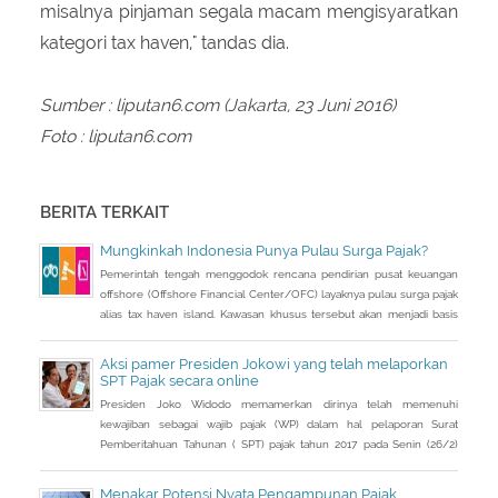
misalnya pinjaman‎ segala macam mengisyaratkan
kategori tax haven," tandas dia.‎
Sumber : liputan6.com (Jakarta, 23 Juni 2016)
Foto : liputan6.com
BERITA TERKAIT
Mungkinkah Indonesia Punya Pulau Surga Pajak?
Pemerintah tengah menggodok rencana pendirian pusat keuangan
offshore (Offshore Financial Center/OFC) layaknya pulau surga pajak
alias tax haven island. Kawasan khusus tersebut akan menjadi basis
pendirian perusahaan cangkang dan menampung dana dari pemilik
modal Indonesia paska kebijakan pengampunan pajak (tax amnesty)
Aksi pamer Presiden Jokowi yang telah melaporkan
diterapkan.
SPT Pajak secara online
Presiden Joko Widodo memamerkan dirinya telah memenuhi
kewajiban sebagai wajib pajak (WP) dalam hal pelaporan Surat
Pemberitahuan Tahunan ( SPT) pajak tahun 2017 pada Senin (26/2)
kemarin.
Menakar Potensi Nyata Pengampunan Pajak