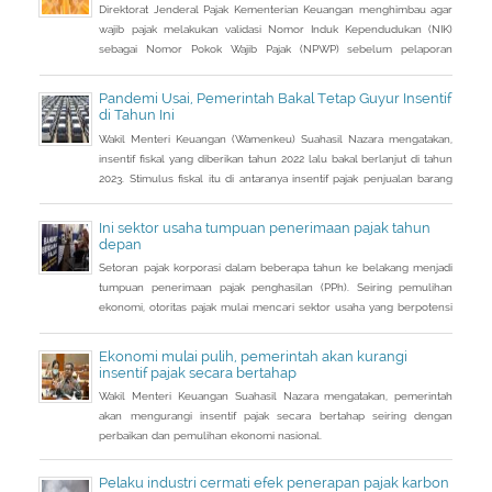
Direktorat Jenderal Pajak Kementerian Keuangan menghimbau agar
wajib pajak melakukan validasi Nomor Induk Kependudukan (NIK)
sebagai Nomor Pokok Wajib Pajak (NPWP) sebelum pelaporan
SPT Tahunan 2022. Hal ini sejalan dengan sudah mulai
diterapkannya Peraturan Menteri Keuangan (PMK) Nomor
Pandemi Usai, Pemerintah Bakal Tetap Guyur Insentif
112/PMK.03/2022. Dalam PMK yang menjadi aturan turunan Peraturan
di Tahun Ini
Presiden Nomor 83 Tahun 2021 dan
Wakil Menteri Keuangan (Wamenkeu) Suahasil Nazara mengatakan,
insentif fiskal yang diberikan tahun 2022 lalu bakal berlanjut di tahun
2023. Stimulus fiskal itu di antaranya insentif pajak penjualan barang
mewah ditanggung pemerintah ( PpnBM DTP) untuk sektor otomotif
maupun insentif pajak pertambahan nilai ditanggung pemerintah
Ini sektor usaha tumpuan penerimaan pajak tahun
(PPN DTP) untuk sektor properti.
depan
Setoran pajak korporasi dalam beberapa tahun ke belakang menjadi
tumpuan penerimaan pajak penghasilan (PPh). Seiring pemulihan
ekonomi, otoritas pajak mulai mencari sektor usaha yang berpotensi
memberikan sumbangsih besar di tahun depan.
Ekonomi mulai pulih, pemerintah akan kurangi
insentif pajak secara bertahap
Wakil Menteri Keuangan Suahasil Nazara mengatakan, pemerintah
akan mengurangi insentif pajak secara bertahap seiring dengan
perbaikan dan pemulihan ekonomi nasional.
Pelaku industri cermati efek penerapan pajak karbon