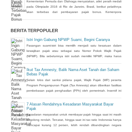
Kementerian Pemuda dan Olahraga menyatakan, atlet peraih medali
pada Olimpiade 2016 di Rio de Janeiro, Brasil, berikut pelatihnya
akan terbebas dari pembayaran pajak bonus. Kemenpora
menyatakan, pajak bonus akan ditanggung pemerintah.
BERITA TERPOPULER
Istri Ingin Gabung NPWP Suami, Begini Caranya
Pasangan suami-istri bisa memilih menjadi satu kesatuan dalam
kewajiban pajak atau sebagai satu Nomor Pokok Wajib Pajak
(NPWP). Bila sebelumnya istri sudah memiliki NPWP, maka harus
dihapuskan dan dialihkan ke suami. Bagaimana caranya?
Ikut Tax Amnesty, Balik Nama Aset Tanah dan Saham
Bebas Pajak
Selain lolos dari sanksi pidana pajak, Wajib Pajak (WP) peserta
Program Pengampunan Pajak (Tax Amnesty) akan diberikan fasilitas
pembebasan pajak penghasilan (PPh) oleh pemerintah. Insentif ini
dapat diperoleh jika pemohon melakukan balik nama atas harta
berupa saham dan harta tidak bergerak, seperti tanah dan
7 Alasan Rendahnya Kesadaran Masyarakat Bayar
bangunan.
Pajak
Kesadaran masyarakat untuk membayar pajak hingga saat ini masih
tergolong rendah. Tercatat, hingga saat ini tax ratio Indonesia hanya
mencapai kurang 12 persen, lebih rendah dibandingkan negara
tetangga seperti Singapura dan Malaysia.