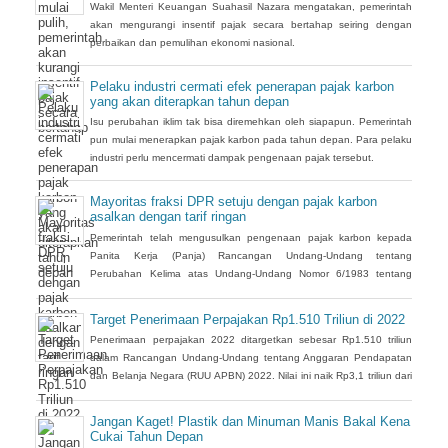
Wakil Menteri Keuangan Suahasil Nazara mengatakan, pemerintah
akan mengurangi insentif pajak secara bertahap seiring dengan
perbaikan dan pemulihan ekonomi nasional.
Pelaku industri cermati efek penerapan pajak karbon
yang akan diterapkan tahun depan
Isu perubahan iklim tak bisa diremehkan oleh siapapun. Pemerintah
pun mulai menerapkan pajak karbon pada tahun depan. Para pelaku
industri perlu mencermati dampak pengenaan pajak tersebut.
Mayoritas fraksi DPR setuju dengan pajak karbon
asalkan dengan tarif ringan
Pemerintah telah mengusulkan pengenaan pajak karbon kepada
Panita Kerja (Panja) Rancangan Undang-Undang tentang
Perubahan Kelima atas Undang-Undang Nomor 6/1983 tentang
Ketentuan Umum dan Tata Cara Perpajakan (RUU KUP) Komisi XI
DPR.
Target Penerimaan Perpajakan Rp1.510 Triliun di 2022
Penerimaan perpajakan 2022 ditargetkan sebesar Rp1.510 triliun
dalam Rancangan Undang-Undang tentang Anggaran Pendapatan
dan Belanja Negara (RUU APBN) 2022. Nilai ini naik Rp3,1 triliun dari
penerimaan perpajakan dalam RAPBN 2022 yang sebelumnya
dibacakan Presiden Jokowi sebelumnya dalam Pidato Kenegaraan
Jangan Kaget! Plastik dan Minuman Manis Bakal Kena
pada 16 Agustus 2021.
Cukai Tahun Depan