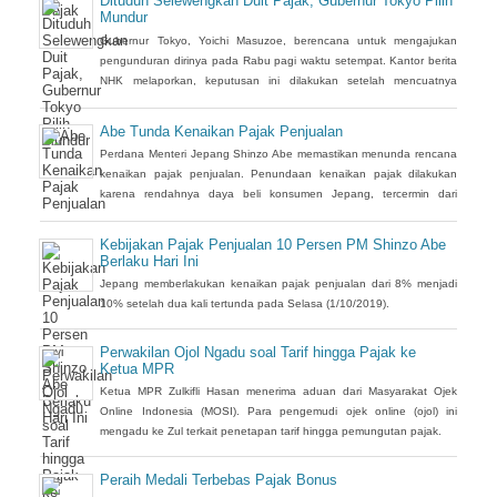
Dituduh Selewengkan Duit Pajak, Gubernur Tokyo Pilih
memenangkan hak ketuanrumahan Olimpiade musim panas 2020,
Mundur
meskipun penuntut mengatakan langkah itu tak
Gubernur Tokyo, Yoichi Masuzoe, berencana untuk mengajukan
pengunduran dirinya pada Rabu pagi waktu setempat. Kantor berita
NHK melaporkan, keputusan ini dilakukan setelah mencuatnya
dugaan penggunaan uang pajak dengan tidak semestinya, antara
lain untuk liburan keluarga, Dilansir dari Reuters, Rabu 15 Juni 2016,
Abe Tunda Kenaikan Pajak Penjualan
Masuzoe yang kini berusia 67 tahun memenangkan pemilu pada
Perdana Menteri Jepang Shinzo Abe memastikan menunda rencana
2014 dengan dukungan
kenaikan pajak penjualan. Penundaan kenaikan pajak dilakukan
karena rendahnya daya beli konsumen Jepang, tercermin dari
penurunan penjualan ritel. Seperti yang dikutip Reuters, penjualan
ritel Jepang jatuh 0,8% pada April 2016 dibandingkan April tahun
Kebijakan Pajak Penjualan 10 Persen PM Shinzo Abe
lalu. Angka ini lebih rendah dari perkiraan pasar yang menduga
Berlaku Hari Ini
penurunan penjualan
Jepang memberlakukan kenaikan pajak penjualan dari 8% menjadi
10% setelah dua kali tertunda pada Selasa (1/10/2019).
Perwakilan Ojol Ngadu soal Tarif hingga Pajak ke
Ketua MPR
Ketua MPR Zulkifli Hasan menerima aduan dari Masyarakat Ojek
Online Indonesia (MOSI). Para pengemudi ojek online (ojol) ini
mengadu ke Zul terkait penetapan tarif hingga pemungutan pajak.
Peraih Medali Terbebas Pajak Bonus