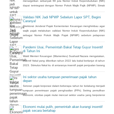
menargetkan sebanyak 69 juta Nomor Induk Kependudukan (NIK)
dapat terintegrasi dengan Nomor Pokok Wajib Pajik (NPWP). Simak
cara validasi NIK jadi NPWP jelang pelaporan SPT Tahunan.Hingga
8 Januari 2023, DJP mencatat baru 53 juta NIK atau 76,8 persen
Validasi NIK Jadi NPWP Sebelum Lapor SPT, Begini
dari total target yang baru terintegrasi. Melalui integrasi, nantinya
Caranya!
pelayanan dapat lebih
Direktorat Jenderal Pajak Kementerian Keuangan menghimbau agar
wajib pajak melakukan validasi Nomor Induk Kependudukan (NIK)
sebagai Nomor Pokok Wajib Pajak (NPWP) sebelum pelaporan
SPT Tahunan 2022. Hal ini sejalan dengan sudah mulai
diterapkannya Peraturan Menteri Keuangan (PMK) Nomor
Pandemi Usai, Pemerintah Bakal Tetap Guyur Insentif
112/PMK.03/2022. Dalam PMK yang menjadi aturan turunan
di Tahun Ini
Peraturan Presiden Nomor 83 Tahun 2021 dan
Wakil Menteri Keuangan (Wamenkeu) Suahasil Nazara mengatakan,
insentif fiskal yang diberikan tahun 2022 lalu bakal berlanjut di tahun
2023. Stimulus fiskal itu di antaranya insentif pajak penjualan barang
mewah ditanggung pemerintah ( PpnBM DTP) untuk sektor otomotif
maupun insentif pajak pertambahan nilai ditanggung pemerintah
Ini sektor usaha tumpuan penerimaan pajak tahun
(PPN DTP) untuk sektor properti.
depan
Setoran pajak korporasi dalam beberapa tahun ke belakang menjadi
tumpuan penerimaan pajak penghasilan (PPh). Seiring pemulihan
ekonomi, otoritas pajak mulai mencari sektor usaha yang berpotensi
memberikan sumbangsih besar di tahun depan.
Ekonomi mulai pulih, pemerintah akan kurangi insentif
pajak secara bertahap