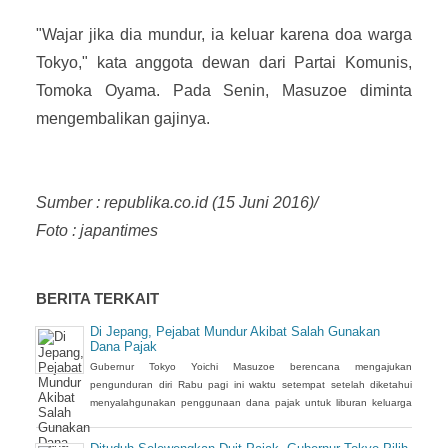
"Wajar jika dia mundur, ia keluar karena doa warga
Tokyo," kata anggota dewan dari Partai Komunis,
Tomoka Oyama. Pada Senin, Masuzoe diminta
mengembalikan gajinya.
Sumber : republika.co.id (15 Juni 2016)/
Foto : japantimes
BERITA TERKAIT
Di Jepang, Pejabat Mundur Akibat Salah Gunakan
Dana Pajak
Gubernur Tokyo Yoichi Masuzoe berencana mengajukan
pengunduran diri Rabu pagi ini waktu setempat setelah diketahui
menyalahgunakan penggunaan dana pajak untuk liburan keluarga
dan membeli benda seni, lapor televisi NHK. Ia akan menjadi
gubernur Tokyo kedua yang mengundurkan diri sejak kota itu