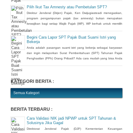
Pilih Ikut Tax Amnesty atau Pembetulan SPT?
Direktur Jenderal (Dirjen) Pajak, Ken Dwijugiasteadi menegaskan,
program pengampunan pajak (tax amnesty) bukan merupakan
kewajiban bagi setiap Wajib Pajak (WP). WP berhak untuk memilih
pembetulan Surat Pemberitahuan (SPT) Tahunan Pajak Penghasilan
(PPh) dengan aturan main yang berbeda, salah satunya mengenai
Begini Cara Lapor SPT Pajak Buat Suami Istri yang
pengusutan nilai wajar harta.
Bekerja
Anda adalah pasangan suami istri yang bekerja sebagai karyawan
dan ingin melaporkan Surat Pemberitahuan (SPT) Tahunan Pajak
Penghasilan (PPh) Orang Pribadi? Ada cara mudah yang bisa Anda
lakukan. Saat berbincang dengan Liputan6.com di Jakarta, Rabu
(30/3/2016), Kepala Kantor Pelayanan Pajak (KPP) Pratama Tanah
Abang Dua, Dwi Astuti memberikan langkahnya. Jika status Anda
dan suami atau istri
KATEGORI BERITA :
Semua Kategori
BERITA TERBARU :
Cara Validasi NIK jadi NPWP untuk SPT Tahunan &
Solusinya Jika Gagal
Direktorat Jenderal Pajak (DJP) Kementerian Keuangan