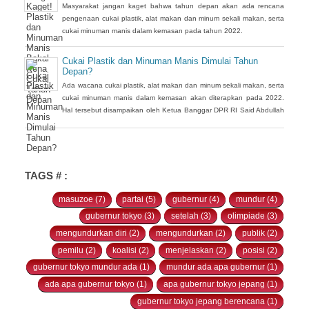
Masyarakat jangan kaget bahwa tahun depan akan ada rencana
pengenaan cukai plastik, alat makan dan minum sekali makan, serta
cukai minuman manis dalam kemasan pada tahun 2022.
Cukai Plastik dan Minuman Manis Dimulai Tahun
Depan?
Ada wacana cukai plastik, alat makan dan minum sekali makan, serta
cukai minuman manis dalam kemasan akan diterapkan pada 2022.
Hal tersebut disampaikan oleh Ketua Banggar DPR RI Said Abdullah
saat Rapat Panja Banggar DPR RI bersama pemerintah, Kamis 9
September 2021.
TAGS # :
masuzoe (7)
partai (5)
gubernur (4)
mundur (4)
gubernur tokyo (3)
setelah (3)
olimpiade (3)
mengundurkan diri (2)
mengundurkan (2)
publik (2)
pemilu (2)
koalisi (2)
menjelaskan (2)
posisi (2)
gubernur tokyo mundur ada (1)
mundur ada apa gubernur (1)
ada apa gubernur tokyo (1)
apa gubernur tokyo jepang (1)
gubernur tokyo jepang berencana (1)