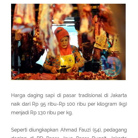
About Us
Peraturan Pengampunan Pajak
Q & A Pajak
Infografis Pengampunan Pajak
Kontak Kami
Sitemap
Harga daging sapi di pasar tradisional di Jakarta
naik dari Rp 95 ribu-Rp 100 ribu per kilogram (kg)
menjadi Rp 130 ribu per kg.
Seperti diungkapkan Ahmad Fauzi (54), pedagang