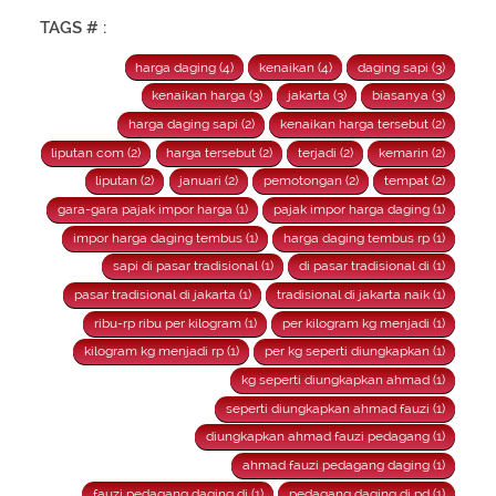
TAGS # :
harga daging (4)
kenaikan (4)
daging sapi (3)
kenaikan harga (3)
jakarta (3)
biasanya (3)
harga daging sapi (2)
kenaikan harga tersebut (2)
liputan com (2)
harga tersebut (2)
terjadi (2)
kemarin (2)
liputan (2)
januari (2)
pemotongan (2)
tempat (2)
gara-gara pajak impor harga (1)
pajak impor harga daging (1)
impor harga daging tembus (1)
harga daging tembus rp (1)
sapi di pasar tradisional (1)
di pasar tradisional di (1)
pasar tradisional di jakarta (1)
tradisional di jakarta naik (1)
ribu-rp ribu per kilogram (1)
per kilogram kg menjadi (1)
kilogram kg menjadi rp (1)
per kg seperti diungkapkan (1)
kg seperti diungkapkan ahmad (1)
seperti diungkapkan ahmad fauzi (1)
diungkapkan ahmad fauzi pedagang (1)
ahmad fauzi pedagang daging (1)
fauzi pedagang daging di (1)
pedagang daging di pd (1)