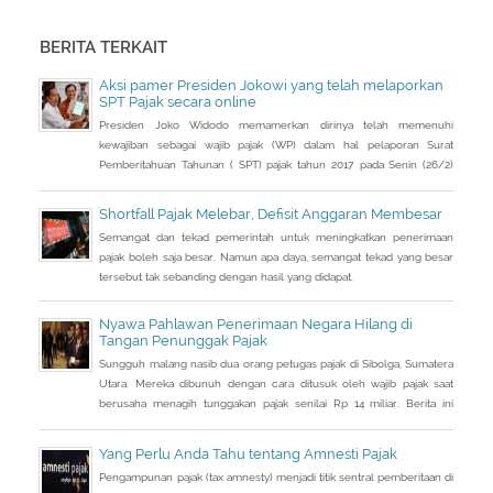
BERITA TERKAIT
Aksi pamer Presiden Jokowi yang telah melaporkan
SPT Pajak secara online
Presiden Joko Widodo memamerkan dirinya telah memenuhi
kewajiban sebagai wajib pajak (WP) dalam hal pelaporan Surat
Pemberitahuan Tahunan ( SPT) pajak tahun 2017 pada Senin (26/2)
kemarin.
Shortfall Pajak Melebar, Defisit Anggaran Membesar
Semangat dan tekad pemerintah untuk meningkatkan penerimaan
pajak boleh saja besar. Namun apa daya, semangat tekad yang besar
tersebut tak sebanding dengan hasil yang didapat.
Nyawa Pahlawan Penerimaan Negara Hilang di
Tangan Penunggak Pajak
Sungguh malang nasib dua orang petugas pajak di Sibolga, Sumatera
Utara. Mereka dibunuh dengan cara ditusuk oleh wajib pajak saat
berusaha menagih tunggakan pajak senilai Rp 14 miliar. Berita ini
cukup mengejutkan publik Indonesia, Menteri Keuangan Bambang
Brodjonegoro kala rapat dengan Komisi XI malam tadi, sempat
Yang Perlu Anda Tahu tentang Amnesti Pajak
melaporkan anak buahnya ini gugur saat melaksanakan tugas.
Pengampunan pajak (tax amnesty) menjadi titik sentral pemberitaan di