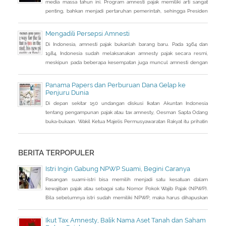
media massa tahun ini. Program amnesti pajak memiliki arti sangat
penting, bahkan menjadi pertaruhan pemerintah, sehingga Presiden
Joko Widodo pun turun tangan langsung sosialisasi ke sejumlah kota.
Mengadili Persepsi Amnesti
Di Indonesia, amnesti pajak bukanlah barang baru. Pada 1964 dan
1984, Indonesia sudah melaksanakan amnesty pajak secara resmi,
meskipun pada beberapa kesempatan juga muncul amnesti dengan
nama lain, seperti sunset policy dan pengurangan sanksi administrasi,
pun dengan tujuan utama yang tidak sama persis.
Panama Papers dan Perburuan Dana Gelap ke
Penjuru Dunia
Di depan sekitar 150 undangan diskusi Ikatan Akuntan Indonesia
tentang pengampunan pajak atau tax amnesty, Oesman Sapta Odang
buka-bukaan. Wakil Ketua Majelis Permusyawaratan Rakyat itu prihatin
dengan kondisi saat ini terkait beratnya upaya mendongkrak
pendapatan negara. Sebuah informasi sampai ke telinganya. Di
tengah lemahnya penerimaan pajak, banyak uang warga Indonesia
BERITA TERPOPULER
justru diparkir di
Istri Ingin Gabung NPWP Suami, Begini Caranya
Pasangan suami-istri bisa memilih menjadi satu kesatuan dalam
kewajiban pajak atau sebagai satu Nomor Pokok Wajib Pajak (NPWP).
Bila sebelumnya istri sudah memiliki NPWP, maka harus dihapuskan
dan dialihkan ke suami. Bagaimana caranya?
Ikut Tax Amnesty, Balik Nama Aset Tanah dan Saham