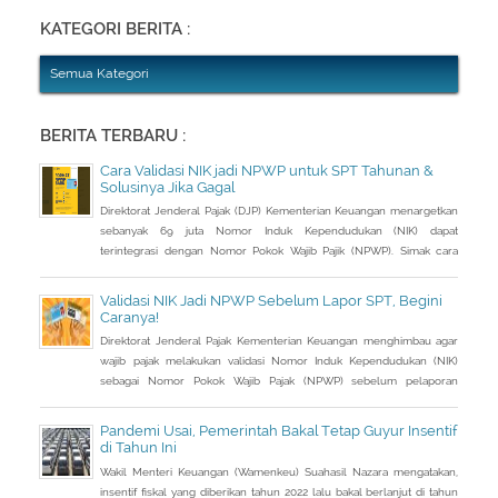
Abang Dua, Dwi Astuti memberikan langkahnya. Jika status Anda dan
suami atau istri
KATEGORI BERITA :
Semua Kategori
BERITA TERBARU :
Cara Validasi NIK jadi NPWP untuk SPT Tahunan &
Solusinya Jika Gagal
Direktorat Jenderal Pajak (DJP) Kementerian Keuangan menargetkan
sebanyak 69 juta Nomor Induk Kependudukan (NIK) dapat
terintegrasi dengan Nomor Pokok Wajib Pajik (NPWP). Simak cara
validasi NIK jadi NPWP jelang pelaporan SPT Tahunan.Hingga 8
Januari 2023, DJP mencatat baru 53 juta NIK atau 76,8 persen dari
Validasi NIK Jadi NPWP Sebelum Lapor SPT, Begini
total target yang baru terintegrasi. Melalui integrasi, nantinya
Caranya!
pelayanan dapat lebih
Direktorat Jenderal Pajak Kementerian Keuangan menghimbau agar
wajib pajak melakukan validasi Nomor Induk Kependudukan (NIK)
sebagai Nomor Pokok Wajib Pajak (NPWP) sebelum pelaporan
SPT Tahunan 2022. Hal ini sejalan dengan sudah mulai
diterapkannya Peraturan Menteri Keuangan (PMK) Nomor
Pandemi Usai, Pemerintah Bakal Tetap Guyur Insentif
112/PMK.03/2022. Dalam PMK yang menjadi aturan turunan Peraturan
di Tahun Ini
Presiden Nomor 83 Tahun 2021 dan
Wakil Menteri Keuangan (Wamenkeu) Suahasil Nazara mengatakan,
insentif fiskal yang diberikan tahun 2022 lalu bakal berlanjut di tahun