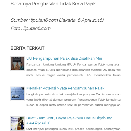
Besarnya Penghasilan Tidak Kena Pajak.
Sumber : liputan6.com (Jakarta, 6 April 2016)
Foto : liputan6.com
BERITA TERKAIT
UU Pengampunan Pajak Bisa Disahkan Mei
Rancangan Undang-Undang (RUU) Pengampunan Pajak yang akan
dibahas mulai 6 April mendatang bisa disahkan menjadi UU pada Mei
nanti, sesuai target waktu pemerintah. DPR memberikan fokus
perhatian pada RUU tax amnesty inisiatif presiden ini, sebagai salah
satu solusi mengatasi kurangnya penerimaan negara Rp 200-250
Menakar Potensi Nyata Pengampunan Pajak
triliun dari target APBN 2016.
Langkah pemerintah untuk menjalankan program Tax Amnesty atau
yang lebih dikenal dengan program Pengampunan Pajak tampaknya
sudah di depan mata karena saat ini pemerintah sudah mengajukan
RUU Pengampunan Pajak dan tinggal menunggu pengesahan DPR.
Kalau tidak ada aral melintang, RUU tersebut semestinya dapat
Buat Suami-Istri, Bayar Pajaknya Harus Digabung
disahkan di akhir bulan ini. Artinya program pengampunan pajak
atau Dipisah?
tersebut dapat dijalankan
Saat menjadi pasangan suami-istri, proses perhitungan, pembayaran