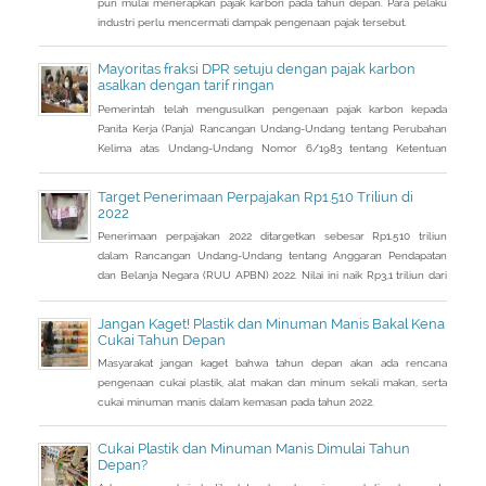
pun mulai menerapkan pajak karbon pada tahun depan. Para pelaku
industri perlu mencermati dampak pengenaan pajak tersebut.
Mayoritas fraksi DPR setuju dengan pajak karbon
asalkan dengan tarif ringan
Pemerintah telah mengusulkan pengenaan pajak karbon kepada
Panita Kerja (Panja) Rancangan Undang-Undang tentang Perubahan
Kelima atas Undang-Undang Nomor 6/1983 tentang Ketentuan
Umum dan Tata Cara Perpajakan (RUU KUP) Komisi XI DPR.
Target Penerimaan Perpajakan Rp1.510 Triliun di
2022
Penerimaan perpajakan 2022 ditargetkan sebesar Rp1.510 triliun
dalam Rancangan Undang-Undang tentang Anggaran Pendapatan
dan Belanja Negara (RUU APBN) 2022. Nilai ini naik Rp3,1 triliun dari
penerimaan perpajakan dalam RAPBN 2022 yang sebelumnya
dibacakan Presiden Jokowi sebelumnya dalam Pidato Kenegaraan
Jangan Kaget! Plastik dan Minuman Manis Bakal Kena
pada 16 Agustus 2021.
Cukai Tahun Depan
Masyarakat jangan kaget bahwa tahun depan akan ada rencana
pengenaan cukai plastik, alat makan dan minum sekali makan, serta
cukai minuman manis dalam kemasan pada tahun 2022.
Cukai Plastik dan Minuman Manis Dimulai Tahun
Depan?