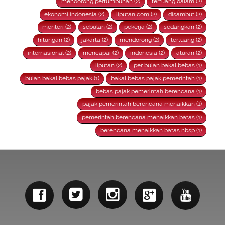
mendorong pertumbuhan (2)
tertuang dalam (2)
ekonomi indonesia (2)
liputan com (2)
disambut (2)
menteri (2)
sebulan (2)
pekerja (2)
sedangkan (2)
hitungan (2)
jakarta (2)
mendorong (2)
tertuang (2)
internasional (2)
mencapai (2)
indonesia (2)
aturan (2)
liputan (2)
per bulan bakal bebas (1)
bulan bakal bebas pajak (1)
bakal bebas pajak pemerintah (1)
bebas pajak pemerintah berencana (1)
pajak pemerintah berencana menaikkan (1)
pemerintah berencana menaikkan batas (1)
berencana menaikkan batas nbsp (1)