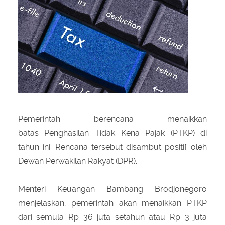
About Us
Peraturan Pengampunan Pajak
Q & A Pajak
Infografis Pengampunan Pajak
Kontak Kami
Sitemap
Pemerintah berencana menaikkan
batas Penghasilan Tidak Kena Pajak (PTKP) di
tahun ini. Rencana tersebut disambut positif oleh
Dewan Perwakilan Rakyat (DPR).
Menteri Keuangan Bambang Brodjonegoro
menjelaskan, pemerintah akan menaikkan PTKP
dari semula Rp 36 juta setahun atau Rp 3 juta