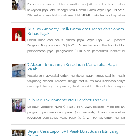
Pasangan suami-istri bisa memilih menjadi satu kesatuan dalam
kewajiban pajak atau sebagai satu Nomor Pokok Wajib Pajak (NPWP).
Bila sebelumnya istri sudah memiliki NPWP, maka harus dihapuskan
dan dialihkan ke suami. Bagaimana caranya?
Ikut Tax Amnesty, Balik Nama Aset Tanah dan Saham
Bebas Pajak
Selain lolos dari sanksi pidana pajak, Wajib Pajak (WP) peserta
Program Pengampunan Pajak (Tax Amnesty) akan diberikan fasilitas
pembebasan pajak penghasilan (PPh) oleh pemerintah. Insentif ini
dapat diperoleh jika pemohon melakukan balik nama atas harta
berupa saham dan harta tidak bergerak, seperti tanah dan bangunan.
7 Alasan Rendahnya Kesadaran Masyarakat Bayar
Pajak
Kesadaran masyarakat untuk membayar pajak hingga saat ini masih
tergolong rendah. Tercatat, hingga saat ini tax ratio Indonesia hanya
mencapai kurang 12 persen, lebih rendah dibandingkan negara
tetangga seperti Singapura dan Malaysia.
Pilih Ikut Tax Amnesty atau Pembetulan SPT?
Direktur Jenderal (Dirjen) Pajak, Ken Dwijugiasteadi menegaskan,
program pengampunan pajak (tax amnesty) bukan merupakan
kewajiban bagi setiap Wajib Pajak (WP). WP berhak untuk memilih
pembetulan Surat Pemberitahuan (SPT) Tahunan Pajak Penghasilan
(PPh) dengan aturan main yang berbeda, salah satunya mengenai
Begini Cara Lapor SPT Pajak Buat Suami Istri yang
pengusutan nilai wajar harta.
Bekerja