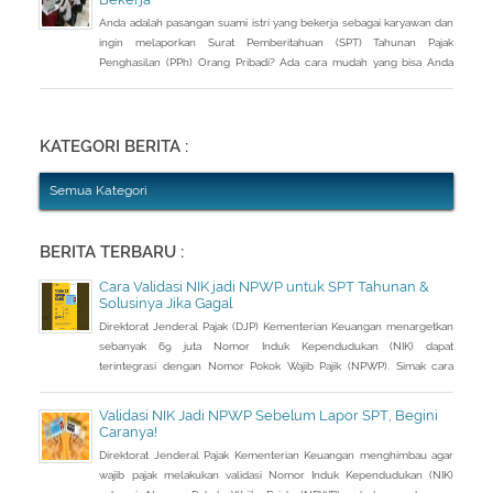
Anda adalah pasangan suami istri yang bekerja sebagai karyawan dan
ingin melaporkan Surat Pemberitahuan (SPT) Tahunan Pajak
Penghasilan (PPh) Orang Pribadi? Ada cara mudah yang bisa Anda
lakukan. Saat berbincang dengan Liputan6.com di Jakarta, Rabu
(30/3/2016), Kepala Kantor Pelayanan Pajak (KPP) Pratama Tanah
Abang Dua, Dwi Astuti memberikan langkahnya. Jika status Anda dan
suami atau istri
KATEGORI BERITA :
Semua Kategori
BERITA TERBARU :
Cara Validasi NIK jadi NPWP untuk SPT Tahunan &
Solusinya Jika Gagal
Direktorat Jenderal Pajak (DJP) Kementerian Keuangan menargetkan
sebanyak 69 juta Nomor Induk Kependudukan (NIK) dapat
terintegrasi dengan Nomor Pokok Wajib Pajik (NPWP). Simak cara
validasi NIK jadi NPWP jelang pelaporan SPT Tahunan.Hingga 8
Januari 2023, DJP mencatat baru 53 juta NIK atau 76,8 persen dari
Validasi NIK Jadi NPWP Sebelum Lapor SPT, Begini
total target yang baru terintegrasi. Melalui integrasi, nantinya
Caranya!
pelayanan dapat lebih
Direktorat Jenderal Pajak Kementerian Keuangan menghimbau agar
wajib pajak melakukan validasi Nomor Induk Kependudukan (NIK)