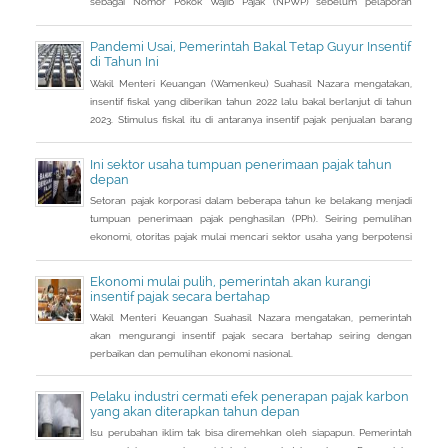
sebagai Nomor Pokok Wajib Pajak (NPWP) sebelum pelaporan
SPT Tahunan 2022. Hal ini sejalan dengan sudah mulai
diterapkannya Peraturan Menteri Keuangan (PMK) Nomor
Pandemi Usai, Pemerintah Bakal Tetap Guyur Insentif
112/PMK.03/2022. Dalam PMK yang menjadi aturan turunan Peraturan
di Tahun Ini
Presiden Nomor 83 Tahun 2021 dan
Wakil Menteri Keuangan (Wamenkeu) Suahasil Nazara mengatakan,
insentif fiskal yang diberikan tahun 2022 lalu bakal berlanjut di tahun
2023. Stimulus fiskal itu di antaranya insentif pajak penjualan barang
mewah ditanggung pemerintah ( PpnBM DTP) untuk sektor otomotif
maupun insentif pajak pertambahan nilai ditanggung pemerintah
Ini sektor usaha tumpuan penerimaan pajak tahun
(PPN DTP) untuk sektor properti.
depan
Setoran pajak korporasi dalam beberapa tahun ke belakang menjadi
tumpuan penerimaan pajak penghasilan (PPh). Seiring pemulihan
ekonomi, otoritas pajak mulai mencari sektor usaha yang berpotensi
memberikan sumbangsih besar di tahun depan.
Ekonomi mulai pulih, pemerintah akan kurangi
insentif pajak secara bertahap
Wakil Menteri Keuangan Suahasil Nazara mengatakan, pemerintah
akan mengurangi insentif pajak secara bertahap seiring dengan
perbaikan dan pemulihan ekonomi nasional.
Pelaku industri cermati efek penerapan pajak karbon
yang akan diterapkan tahun depan
Isu perubahan iklim tak bisa diremehkan oleh siapapun. Pemerintah