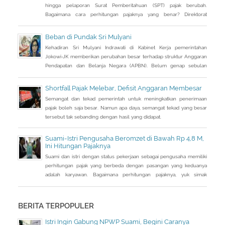
hingga pelaporan Surat Pemberitahuan (SPT) pajak berubah.
Bagaimana cara perhitungan pajaknya yang benar? Direktorat
Jenderal Pajak (DJP) Kementerian Keuangan (Kemenkeu) telah
memberikan pilihan fasilitas untuk suami istri sebagai wajib pajak
Beban di Pundak Sri Mulyani
(WP). Pastinya, pilihan bisa disesuaikan dengan keinginan WP.
Kehadiran Sri Mulyani Indrawati di Kabinet Kerja pemerintahan
Jokowi-JK memberikan perubahan besar terhadap struktur Anggaran
Pendapatan dan Belanja Negara (APBN). Belum genap sebulan
menduduki kursi Menteri Keuangan (Menkeu), mantan direktur
pelaksana Bank Dunia itu telah melakukan pemangkasan.
Shortfall Pajak Melebar, Defisit Anggaran Membesar
Semangat dan tekad pemerintah untuk meningkatkan penerimaan
pajak boleh saja besar. Namun apa daya, semangat tekad yang besar
tersebut tak sebanding dengan hasil yang didapat.
Suami-Istri Pengusaha Beromzet di Bawah Rp 4,8 M,
Ini Hitungan Pajaknya
Suami dan istri dengan status pekerjaan sebagai pengusaha memiliki
perhitungan pajak yang berbeda dengan pasangan yang keduanya
adalah karyawan. Bagaimana perhitungan pajaknya, yuk simak
simulasi detikFinance dengan Center for Indonesia Taxation Analysis
(CITA), Selasa (2/2/2016).
BERITA TERPOPULER
Istri Ingin Gabung NPWP Suami, Begini Caranya