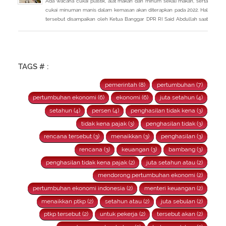
Ada wacana cukai plastik, alat makan dan minum sekali makan, serta
cukai minuman manis dalam kemasan akan diterapkan pada 2022. Hal
tersebut disampaikan oleh Ketua Banggar DPR RI Said Abdullah saat
Rapat Panja Banggar DPR RI bersama pemerintah, Kamis 9
September 2021.
TAGS # :
pemerintah (8)
pertumbuhan (7)
pertumbuhan ekonomi (6)
ekonomi (6)
juta setahun (4)
setahun (4)
persen (4)
penghasilan tidak kena (3)
tidak kena pajak (3)
penghasilan tidak (3)
rencana tersebut (3)
menaikkan (3)
penghasilan (3)
rencana (3)
keuangan (3)
bambang (3)
penghasilan tidak kena pajak (2)
juta setahun atau (2)
mendorong pertumbuhan ekonomi (2)
pertumbuhan ekonomi indonesia (2)
menteri keuangan (2)
menaikkan ptkp (2)
setahun atau (2)
juta sebulan (2)
ptkp tersebut (2)
untuk pekerja (2)
tersebut akan (2)