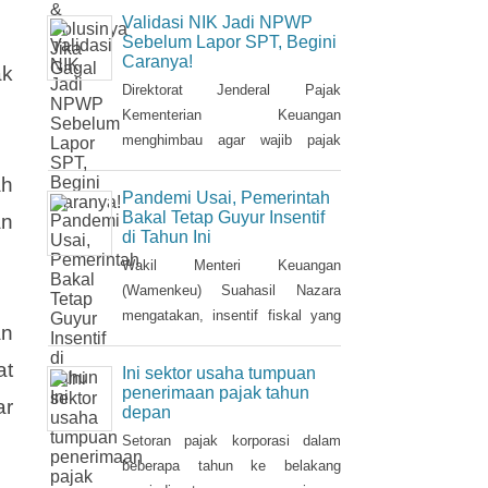
Kementerian Keuangan
ng
menargetkan sebanyak 69 juta
Nomor Induk Kependudukan (NIK)
dapat terintegrasi dengan Nomor
Validasi NIK Jadi NPWP
Pokok Wajib Pajik (NPWP).
Sebelum Lapor SPT, Begini
Caranya!
Simak cara validasi NIK jadi
ak
NPWP jelang pelaporan SPT
Direktorat Jenderal Pajak
Tahunan.Hingga 8 Januari 2023,
Kementerian Keuangan
DJP mencatat baru 53 juta NIK
menghimbau agar wajib pajak
atau 76,8 persen dari total target
melakukan validasi Nomor Induk
ah
yang baru terintegrasi. Melalui
Kependudukan (NIK) sebagai
Pandemi Usai, Pemerintah
integrasi, nantinya pelayanan
Nomor Pokok Wajib Pajak
Bakal Tetap Guyur Insentif
an
di Tahun Ini
dapat lebih
(NPWP) sebelum pelaporan
SPT Tahunan 2022. Hal ini sejalan
Wakil Menteri Keuangan
dengan sudah mulai
(Wamenkeu) Suahasil Nazara
diterapkannya Peraturan Menteri
mengatakan, insentif fiskal yang
an
Keuangan (PMK) Nomor
diberikan tahun 2022 lalu bakal
112/PMK.03/2022. Dalam PMK
berlanjut di tahun 2023. Stimulus
at
Ini sektor usaha tumpuan
yang menjadi aturan turunan
fiskal itu di antaranya insentif
penerimaan pajak tahun
ar
depan
Peraturan Presiden Nomor 83
pajak penjualan barang mewah