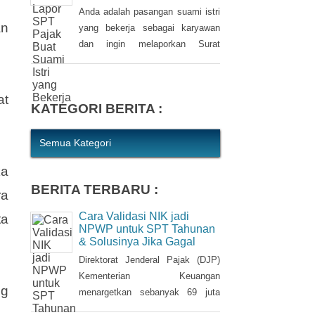
kewajiban bagi setiap Wajib Pajak
Begini Cara Lapor SPT
(WP). WP berhak untuk memilih
Pajak Buat Suami Istri yang
Bekerja
pembetulan Surat Pemberitahuan
(SPT) Tahunan Pajak Penghasilan
Anda adalah pasangan suami istri
an
(PPh) dengan aturan main yang
yang bekerja sebagai karyawan
berbeda, salah satunya mengenai
dan ingin melaporkan Surat
pengusutan nilai wajar harta.
Pemberitahuan (SPT) Tahunan
Pajak Penghasilan (PPh) Orang
Pribadi? Ada cara mudah yang
at
KATEGORI BERITA :
bisa Anda lakukan. Saat
berbincang dengan Liputan6.com
di Jakarta, Rabu (30/3/2016),
Semua Kategori
Kepala Kantor Pelayanan Pajak
ka
(KPP) Pratama Tanah Abang Dua,
BERITA TERBARU :
Dwi Astuti memberikan
ra
langkahnya. Jika status Anda dan
Cara Validasi NIK jadi
ta
suami atau istri
NPWP untuk SPT Tahunan
& Solusinya Jika Gagal
Direktorat Jenderal Pajak (DJP)