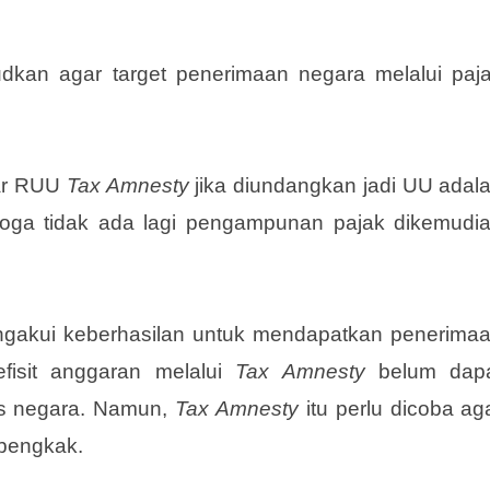
inta pemerintah agar melakukan reformasi di bida
udkan agar target penerimaan negara melalui paj
gar RUU
Tax Amnesty
jika diundangkan jadi UU adal
emoga tidak ada lagi pengampunan pajak dikemudi
engakui keberhasilan untuk mendapatkan penerima
fisit anggaran melalui
Tax Amnesty
belum dap
as negara. Namun,
Tax Amnesty
itu perlu dicoba ag