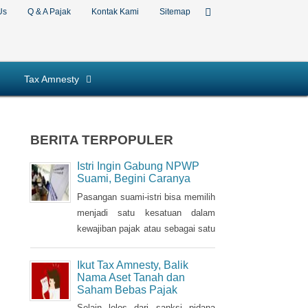
Us
Q & A Pajak
Kontak Kami
Sitemap
Tax Amnesty
BERITA TERPOPULER
Istri Ingin Gabung NPWP
Suami, Begini Caranya
Pasangan suami-istri bisa memilih
menjadi satu kesatuan dalam
kewajiban pajak atau sebagai satu
Nomor Pokok Wajib Pajak
(NPWP). Bila sebelumnya istri
Ikut Tax Amnesty, Balik