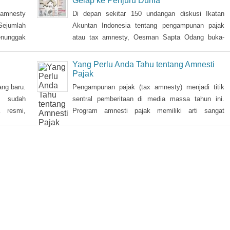
 (26/2)
target waktu pemerintah. DPR memberikan fokus
perhatian pada RUU tax amnesty inisiatif presiden
Panama Papers dan Perburuan Dana
ini, sebagai salah satu solusi mengatasi kurangnya
Gelap ke Penjuru Dunia
penerimaan negara Rp 200-250 triliun dari target
 amnesty
Di depan sekitar 150 undangan diskusi Ikatan
APBN 2016.
ejumlah
Akuntan Indonesia tentang pengampunan pajak
enunggak
atau tax amnesty, Oesman Sapta Odang buka-
 tebusan
bukaan. Wakil Ketua Majelis Permusyawaratan
ri jumlah
Rakyat itu prihatin dengan kondisi saat ini terkait
Yang Perlu Anda Tahu tentang Amnesti
ni.
beratnya upaya mendongkrak pendapatan negara.
Pajak
Sebuah informasi sampai ke telinganya. Di tengah
ang baru.
Pengampunan pajak (tax amnesty) menjadi titik
lemahnya penerimaan pajak, banyak uang warga
 sudah
sentral pemberitaan di media massa tahun ini.
Indonesia justru diparkir di
 resmi,
Program amnesti pajak memiliki arti sangat
a muncul
penting, bahkan menjadi pertaruhan pemerintah,
t policy
sehingga Presiden Joko Widodo pun turun tangan
n dengan
langsung sosialisasi ke sejumlah kota.