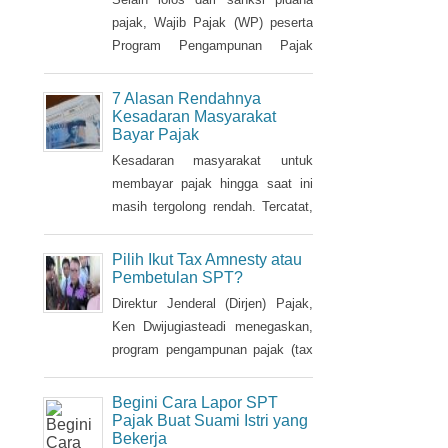
sudah memiliki NPWP, maka
Nama Aset Tanah dan
Saham Bebas Pajak
harus dihapuskan dan dialihkan ke
suami. Bagaimana caranya?
Selain lolos dari sanksi pidana
pajak, Wajib Pajak (WP) peserta
Program Pengampunan Pajak
(Tax Amnesty) akan diberikan
fasilitas pembebasan pajak
7 Alasan Rendahnya
penghasilan (PPh) oleh
Kesadaran Masyarakat
Bayar Pajak
pemerintah. Insentif ini dapat
diperoleh jika pemohon melakukan
Kesadaran masyarakat untuk
balik nama atas harta berupa
membayar pajak hingga saat ini
saham dan harta tidak bergerak,
masih tergolong rendah. Tercatat,
seperti tanah dan bangunan.
hingga saat ini tax ratio Indonesia
hanya mencapai kurang 12
Pilih Ikut Tax Amnesty atau
persen, lebih rendah dibandingkan
Pembetulan SPT?
negara tetangga seperti Singapura
Direktur Jenderal (Dirjen) Pajak,
dan Malaysia.
Ken Dwijugiasteadi menegaskan,
program pengampunan pajak (tax
amnesty) bukan merupakan