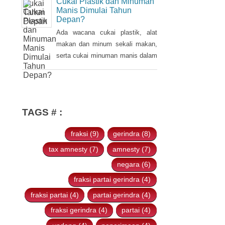
sebelumnya dalam Pidato
pengenaan cukai plastik, alat
Kenegaraan pada 16 Agustus
makan dan minum sekali makan,
2021.
serta cukai minuman manis dalam
Cukai Plastik dan Minuman
kemasan pada tahun 2022.
Manis Dimulai Tahun
Depan?
Ada wacana cukai plastik, alat
makan dan minum sekali makan,
serta cukai minuman manis dalam
kemasan akan diterapkan pada
2022. Hal tersebut disampaikan
oleh Ketua Banggar DPR RI Said
Abdullah saat Rapat Panja
TAGS # :
Banggar DPR RI bersama
pemerintah, Kamis 9 September
fraksi (9)
gerindra (8)
2021.
tax amnesty (7)
amnesty (7)
negara (6)
fraksi partai gerindra (4)
fraksi partai (4)
partai gerindra (4)