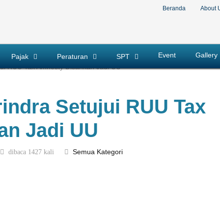
Beranda
About 
Event
Gallery
Pajak
Peraturan
SPT
ujui RUU Tax Amnesty Disahkan Jadi UU
rindra Setujui RUU Tax
an Jadi UU
dibaca 1427 kali
Semua Kategori