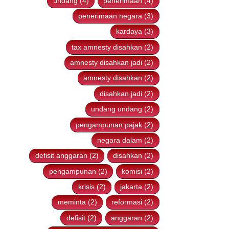
fraksi gerindra (4)
partai (4)
undang (4)
penerimaan (4)
penerimaan negara (3)
kardaya (3)
tax amnesty disahkan (2)
amnesty disahkan jadi (2)
amnesty disahkan (2)
disahkan jadi (2)
undang undang (2)
pengampunan pajak (2)
negara dalam (2)
defisit anggaran (2)
disahkan (2)
pengampunan (2)
komisi (2)
krisis (2)
jakarta (2)