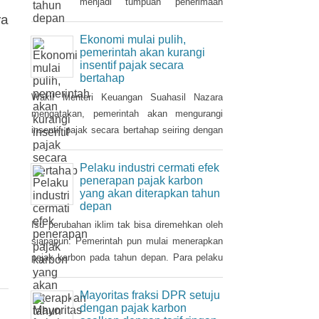
Tahun 2021 dan
ditanggung pemerintah ( PpnBM
Setoran pajak korporasi dalam
DTP) untuk sektor otomotif
beberapa tahun ke belakang
maupun insentif pajak
menjadi tumpuan penerimaan
ra
pertambahan nilai ditanggung
pajak penghasilan (PPh). Seiring
pemerintah (PPN DTP) untuk
pemulihan ekonomi, otoritas pajak
Ekonomi mulai pulih,
sektor properti.
mulai mencari sektor usaha yang
pemerintah akan kurangi
insentif pajak secara
berpotensi memberikan
bertahap
sumbangsih besar di tahun depan.
Wakil Menteri Keuangan Suahasil Nazara
mengatakan, pemerintah akan mengurangi
insentif pajak secara bertahap seiring dengan
perbaikan dan pemulihan ekonomi nasional.
Pelaku industri cermati efek
penerapan pajak karbon
yang akan diterapkan tahun
depan
Isu perubahan iklim tak bisa diremehkan oleh
siapapun. Pemerintah pun mulai menerapkan
pajak karbon pada tahun depan. Para pelaku
industri perlu mencermati dampak pengenaan