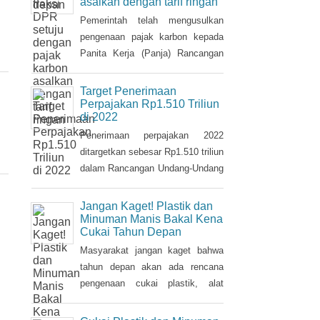
pajak tersebut.
Mayoritas fraksi DPR setuju
dengan pajak karbon
asalkan dengan tarif ringan
Pemerintah telah mengusulkan
pengenaan pajak karbon kepada
Panita Kerja (Panja) Rancangan
Undang-Undang tentang
Perubahan Kelima atas Undang-
Target Penerimaan
Undang Nomor 6/1983 tentang
Perpajakan Rp1.510 Triliun
di 2022
Ketentuan Umum dan Tata Cara
Perpajakan (RUU KUP) Komisi XI
Penerimaan perpajakan 2022
DPR.
ditargetkan sebesar Rp1.510 triliun
dalam Rancangan Undang-Undang
tentang Anggaran Pendapatan dan
Belanja Negara (RUU APBN)
Jangan Kaget! Plastik dan
2022. Nilai ini naik Rp3,1 triliun
Minuman Manis Bakal Kena
Cukai Tahun Depan
dari penerimaan perpajakan dalam
RAPBN 2022 yang sebelumnya
Masyarakat jangan kaget bahwa
dibacakan Presiden Jokowi
tahun depan akan ada rencana