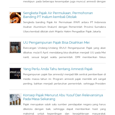
meskipun pada beberapa kesempatan juga muncul amnesti dengan
nama lain, seperti sunset policy dan pengurangan sanksi administrasi,
pun dengan tujuan utama yang tidak sama persis.
Sengketa Pajak Air Permukaan, Permohonan
Banding PT Inalum kembali Ditolak
Sengketa banding Pajak Air Permukaan (PAP) antara PT Indonesia
Asahan Aluminium (Inalum) dengan Pemerintah Provinsi Sumatera
Utara kembali ditolak oleh Majelis Hakim Pengadilan Pajak Jakarta.
UU Pengampunan Pajak Bisa Disahkan Mei
Rancangan Undang-Undang (RUU) Pengampunan Pajak yang akan
dibahas mulai 6 April mendatang bisa disahkan menjadi UU pada Mei
nanti, sesuai target waktu pemerintah. DPR memberikan fokus
perhatian pada RUU tax amnesty inisiatif presiden ini, sebagai salah
satu solusi mengatasi kurangnya penerimaan negara Rp 200-250
Yang Perlu Anda Tahu tentang Amnesti Pajak
triliun dari target APBN 2016.
Pengampunan pajak (tax amnesty) menjadi titik sentral pemberitaan di
media massa tahun ini. Program amnesti pajak memiliki arti sangat
penting, bahkan menjadi pertaruhan pemerintah, sehingga Presiden
Joko Widodo pun turun tangan langsung sosialisasi ke sejumlah kota.
Konsep Pajak Menurut Abu Yusuf Dan Relevansinya
Pada Masa Sekarang
Pajak merupakan salah satu sumber pendapatan negara yang harus
dikelola dengan baik, sehingga dapat memberikan hasil yang
maksimal untuk kepentingan dan kesejahteraan masyarakat.