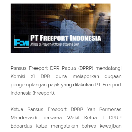
About Us
Peraturan Pengampunan Pajak
Q & A Pajak
Infografis Pengampunan Pajak
Kontak Kami
Sitemap
Pansus Freeport DPR Papua (DPRP) mendatangi
Komisi XI DPR guna melaporkan dugaan
pengemplangan pajak yang dilakukan PT Freeport
Indonesia (Freeport).
Ketua Pansus Freeport DPRP Yan Permenas
Mandenasdi bersama Wakil Ketua I DPRP
Edoardus Kaize mengatakan bahwa kewajiban