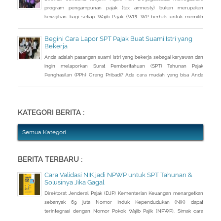
program pengampunan pajak (tax amnesty) bukan merupakan
kewajiban bagi setiap Wajib Pajak (WP). WP berhak untuk memilih
pembetulan Surat Pemberitahuan (SPT) Tahunan Pajak Penghasilan
(PPh) dengan aturan main yang berbeda, salah satunya mengenai
Begini Cara Lapor SPT Pajak Buat Suami Istri yang
pengusutan nilai wajar harta.
Bekerja
Anda adalah pasangan suami istri yang bekerja sebagai karyawan dan
ingin melaporkan Surat Pemberitahuan (SPT) Tahunan Pajak
Penghasilan (PPh) Orang Pribadi? Ada cara mudah yang bisa Anda
lakukan. Saat berbincang dengan Liputan6.com di Jakarta, Rabu
(30/3/2016), Kepala Kantor Pelayanan Pajak (KPP) Pratama Tanah
Abang Dua, Dwi Astuti memberikan langkahnya. Jika status Anda dan
suami atau istri
KATEGORI BERITA :
Semua Kategori
BERITA TERBARU :
Cara Validasi NIK jadi NPWP untuk SPT Tahunan &
Solusinya Jika Gagal
Direktorat Jenderal Pajak (DJP) Kementerian Keuangan menargetkan
sebanyak 69 juta Nomor Induk Kependudukan (NIK) dapat
terintegrasi dengan Nomor Pokok Wajib Pajik (NPWP). Simak cara
validasi NIK jadi NPWP jelang pelaporan SPT Tahunan.Hingga 8