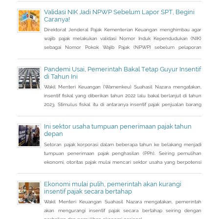
Januari 2023, DJP mencatat baru 53 juta NIK atau 76,8 persen dari
Validasi NIK Jadi NPWP Sebelum Lapor SPT, Begini
total target yang baru terintegrasi. Melalui integrasi, nantinya
Caranya!
pelayanan dapat lebih
Direktorat Jenderal Pajak Kementerian Keuangan menghimbau agar
wajib pajak melakukan validasi Nomor Induk Kependudukan (NIK)
sebagai Nomor Pokok Wajib Pajak (NPWP) sebelum pelaporan
SPT Tahunan 2022. Hal ini sejalan dengan sudah mulai
diterapkannya Peraturan Menteri Keuangan (PMK) Nomor
Pandemi Usai, Pemerintah Bakal Tetap Guyur Insentif
112/PMK.03/2022. Dalam PMK yang menjadi aturan turunan Peraturan
di Tahun Ini
Presiden Nomor 83 Tahun 2021 dan
Wakil Menteri Keuangan (Wamenkeu) Suahasil Nazara mengatakan,
insentif fiskal yang diberikan tahun 2022 lalu bakal berlanjut di tahun
2023. Stimulus fiskal itu di antaranya insentif pajak penjualan barang
mewah ditanggung pemerintah ( PpnBM DTP) untuk sektor otomotif
maupun insentif pajak pertambahan nilai ditanggung pemerintah
Ini sektor usaha tumpuan penerimaan pajak tahun
(PPN DTP) untuk sektor properti.
depan
Setoran pajak korporasi dalam beberapa tahun ke belakang menjadi
tumpuan penerimaan pajak penghasilan (PPh). Seiring pemulihan
ekonomi, otoritas pajak mulai mencari sektor usaha yang berpotensi
memberikan sumbangsih besar di tahun depan.
Ekonomi mulai pulih, pemerintah akan kurangi
insentif pajak secara bertahap
Wakil Menteri Keuangan Suahasil Nazara mengatakan, pemerintah
akan mengurangi insentif pajak secara bertahap seiring dengan
perbaikan dan pemulihan ekonomi nasional.