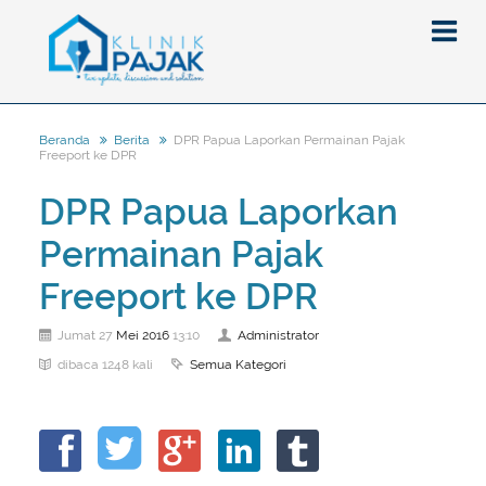
DPR Papua Laporkan Permainan Pajak
Beranda
Berita
Freeport ke DPR
Berita
DPR Papua Laporkan
Artikel
Permainan Pajak
Pajak
Peraturan
Pengantar
Freeport ke DPR
SPT
Pajak Penghasilan (PPh)
PPh
Mei
2016
Administrator
Jumat 27
13:10
Event
Pajak Pertambahan Nilai (PPN)
PPN
SPT Masa
Semua Kategori
dibaca 1248 kali
Gallery
Administrasi Perpajakan
KUP
SPT Tahunan
Tax Amnesty
Penghitungan Pajak
Update Aturan Pajak
Formulir Pajak
Beranda
Aturan Pajak Lainnya
Pengampunan Pajak