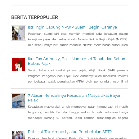
Pelaksanaan pajak telah ada sejak masa nabi Muhammad saw dan
penerapannya masih terus berlanjut. Pada masa Abbasiyah, hadir
seorang ulama bernama Abu Yusuf yang diminta untuk menulis
BERITA TERPOPULER
sebuah buku komprehensif yang dapat
Istri Ingin Gabung NPWP Suami, Begini Caranya
Pasangan suami-istri bisa memilih menjadi satu kesatuan dalam
kewajiban pajak atau sebagai satu Nomor Pokok Wajib Pajak (NPWP).
Bila sebelumnya istri sudah memiliki NPWP, maka harus dihapuskan
dan dialihkan ke suami. Bagaimana caranya?
Ikut Tax Amnesty, Balik Nama Aset Tanah dan Saham
Bebas Pajak
Selain lolos dari sanksi pidana pajak, Wajib Pajak (WP) peserta
Program Pengampunan Pajak (Tax Amnesty) akan diberikan fasilitas
pembebasan pajak penghasilan (PPh) oleh pemerintah. Insentif ini
dapat diperoleh jika pemohon melakukan balik nama atas harta
berupa saham dan harta tidak bergerak, seperti tanah dan bangunan.
7 Alasan Rendahnya Kesadaran Masyarakat Bayar
Pajak
Kesadaran masyarakat untuk membayar pajak hingga saat ini masih
tergolong rendah. Tercatat, hingga saat ini tax ratio Indonesia hanya
mencapai kurang 12 persen, lebih rendah dibandingkan negara
tetangga seperti Singapura dan Malaysia.
Pilih Ikut Tax Amnesty atau Pembetulan SPT?
Direktur Jenderal (Dirjen) Pajak, Ken Dwijugiasteadi menegaskan,