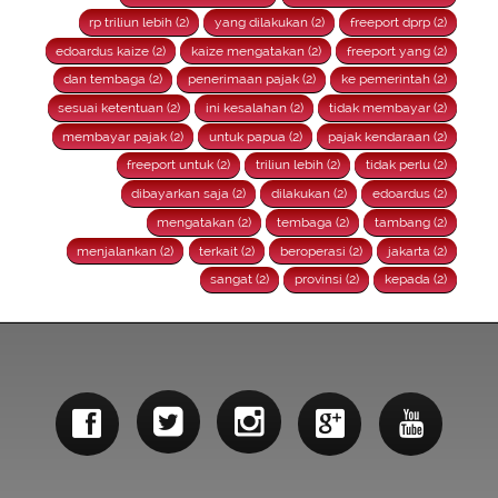
rp triliun lebih (2)
yang dilakukan (2)
freeport dprp (2)
edoardus kaize (2)
kaize mengatakan (2)
freeport yang (2)
dan tembaga (2)
penerimaan pajak (2)
ke pemerintah (2)
sesuai ketentuan (2)
ini kesalahan (2)
tidak membayar (2)
membayar pajak (2)
untuk papua (2)
pajak kendaraan (2)
freeport untuk (2)
triliun lebih (2)
tidak perlu (2)
dibayarkan saja (2)
dilakukan (2)
edoardus (2)
mengatakan (2)
tembaga (2)
tambang (2)
menjalankan (2)
terkait (2)
beroperasi (2)
jakarta (2)
sangat (2)
provinsi (2)
kepada (2)