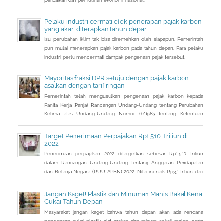
Pelaku industri cermati efek penerapan pajak karbon
yang akan diterapkan tahun depan
Isu perubahan iklim tak bisa diremehkan oleh siapapun. Pemerintah
pun mulai menerapkan pajak karbon pada tahun depan. Para pelaku
industri perlu mencermati dampak pengenaan pajak tersebut.
Mayoritas fraksi DPR setuju dengan pajak karbon
asalkan dengan tarif ringan
Pemerintah telah mengusulkan pengenaan pajak karbon kepada
Panita Kerja (Panja) Rancangan Undang-Undang tentang Perubahan
Kelima atas Undang-Undang Nomor 6/1983 tentang Ketentuan
Umum dan Tata Cara Perpajakan (RUU KUP) Komisi XI DPR.
Target Penerimaan Perpajakan Rp1.510 Triliun di
2022
Penerimaan perpajakan 2022 ditargetkan sebesar Rp1.510 triliun
dalam Rancangan Undang-Undang tentang Anggaran Pendapatan
dan Belanja Negara (RUU APBN) 2022. Nilai ini naik Rp3,1 triliun dari
penerimaan perpajakan dalam RAPBN 2022 yang sebelumnya
dibacakan Presiden Jokowi sebelumnya dalam Pidato Kenegaraan
Jangan Kaget! Plastik dan Minuman Manis Bakal Kena
pada 16 Agustus 2021.
Cukai Tahun Depan
Masyarakat jangan kaget bahwa tahun depan akan ada rencana
pengenaan cukai plastik, alat makan dan minum sekali makan, serta