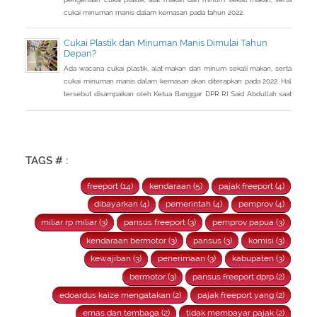
cukai minuman manis dalam kemasan pada tahun 2022.
Cukai Plastik dan Minuman Manis Dimulai Tahun
Depan?
Ada wacana cukai plastik, alat makan dan minum sekali makan, serta
cukai minuman manis dalam kemasan akan diterapkan pada 2022. Hal
tersebut disampaikan oleh Ketua Banggar DPR RI Said Abdullah saat
Rapat Panja Banggar DPR RI bersama pemerintah, Kamis 9
September 2021.
TAGS # :
freeport (14)
kendaraan (5)
pajak freeport (4)
dibayarkan (4)
pemerintah (4)
pemprov (4)
miliar rp miliar (3)
pansus freeport (3)
pemprov papua (3)
kendaraan bermotor (3)
pansus (3)
komisi (3)
kewajiban (3)
penerimaan (3)
kabupaten (3)
bermotor (3)
pansus freeport dprp (2)
edoardus kaize mengatakan (2)
pajak freeport yang (2)
emas dan tembaga (2)
tidak membayar pajak (2)