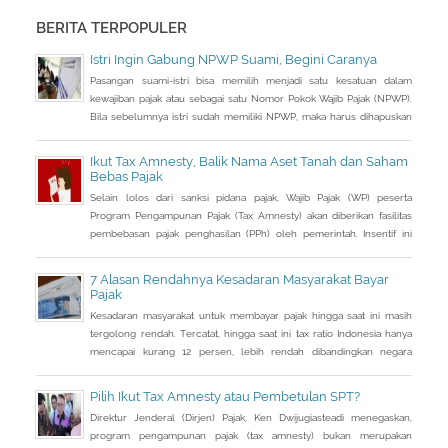
mampu mencapai target Rp 1.360 triliun yang ditetapkan hingga akhir
tahun.
BERITA TERPOPULER
Istri Ingin Gabung NPWP Suami, Begini Caranya
Pasangan suami-istri bisa memilih menjadi satu kesatuan dalam
kewajiban pajak atau sebagai satu Nomor Pokok Wajib Pajak (NPWP).
Bila sebelumnya istri sudah memiliki NPWP, maka harus dihapuskan
dan dialihkan ke suami. Bagaimana caranya?
Ikut Tax Amnesty, Balik Nama Aset Tanah dan Saham
Bebas Pajak
Selain lolos dari sanksi pidana pajak, Wajib Pajak (WP) peserta
Program Pengampunan Pajak (Tax Amnesty) akan diberikan fasilitas
pembebasan pajak penghasilan (PPh) oleh pemerintah. Insentif ini
dapat diperoleh jika pemohon melakukan balik nama atas harta
berupa saham dan harta tidak bergerak, seperti tanah dan bangunan.
7 Alasan Rendahnya Kesadaran Masyarakat Bayar
Pajak
Kesadaran masyarakat untuk membayar pajak hingga saat ini masih
tergolong rendah. Tercatat, hingga saat ini tax ratio Indonesia hanya
mencapai kurang 12 persen, lebih rendah dibandingkan negara
tetangga seperti Singapura dan Malaysia.
Pilih Ikut Tax Amnesty atau Pembetulan SPT?
Direktur Jenderal (Dirjen) Pajak, Ken Dwijugiasteadi menegaskan,
program pengampunan pajak (tax amnesty) bukan merupakan