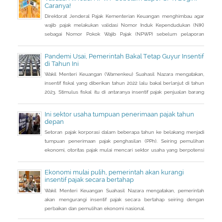
total target yang baru terintegrasi. Melalui integrasi, nantinya
Caranya!
pelayanan dapat lebih
Direktorat Jenderal Pajak Kementerian Keuangan menghimbau agar
wajib pajak melakukan validasi Nomor Induk Kependudukan (NIK)
sebagai Nomor Pokok Wajib Pajak (NPWP) sebelum pelaporan
SPT Tahunan 2022. Hal ini sejalan dengan sudah mulai
diterapkannya Peraturan Menteri Keuangan (PMK) Nomor
Pandemi Usai, Pemerintah Bakal Tetap Guyur Insentif
112/PMK.03/2022. Dalam PMK yang menjadi aturan turunan Peraturan
di Tahun Ini
Presiden Nomor 83 Tahun 2021 dan
Wakil Menteri Keuangan (Wamenkeu) Suahasil Nazara mengatakan,
insentif fiskal yang diberikan tahun 2022 lalu bakal berlanjut di tahun
2023. Stimulus fiskal itu di antaranya insentif pajak penjualan barang
mewah ditanggung pemerintah ( PpnBM DTP) untuk sektor otomotif
maupun insentif pajak pertambahan nilai ditanggung pemerintah
Ini sektor usaha tumpuan penerimaan pajak tahun
(PPN DTP) untuk sektor properti.
depan
Setoran pajak korporasi dalam beberapa tahun ke belakang menjadi
tumpuan penerimaan pajak penghasilan (PPh). Seiring pemulihan
ekonomi, otoritas pajak mulai mencari sektor usaha yang berpotensi
memberikan sumbangsih besar di tahun depan.
Ekonomi mulai pulih, pemerintah akan kurangi
insentif pajak secara bertahap
Wakil Menteri Keuangan Suahasil Nazara mengatakan, pemerintah
akan mengurangi insentif pajak secara bertahap seiring dengan
perbaikan dan pemulihan ekonomi nasional.