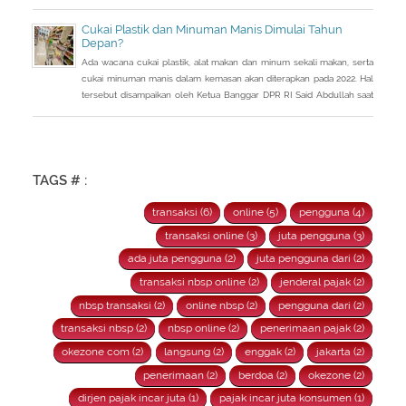
Cukai Plastik dan Minuman Manis Dimulai Tahun
Depan?
Ada wacana cukai plastik, alat makan dan minum sekali makan, serta
cukai minuman manis dalam kemasan akan diterapkan pada 2022. Hal
tersebut disampaikan oleh Ketua Banggar DPR RI Said Abdullah saat
Rapat Panja Banggar DPR RI bersama pemerintah, Kamis 9
September 2021.
TAGS # :
transaksi (6)
online (5)
pengguna (4)
transaksi online (3)
juta pengguna (3)
ada juta pengguna (2)
juta pengguna dari (2)
transaksi nbsp online (2)
jenderal pajak (2)
nbsp transaksi (2)
online nbsp (2)
pengguna dari (2)
transaksi nbsp (2)
nbsp online (2)
penerimaan pajak (2)
okezone com (2)
langsung (2)
enggak (2)
jakarta (2)
penerimaan (2)
berdoa (2)
okezone (2)
dirjen pajak incar juta (1)
pajak incar juta konsumen (1)