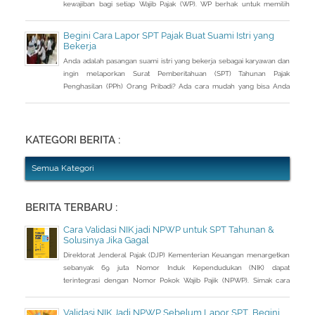
kewajiban bagi setiap Wajib Pajak (WP). WP berhak untuk memilih
pembetulan Surat Pemberitahuan (SPT) Tahunan Pajak Penghasilan
(PPh) dengan aturan main yang berbeda, salah satunya mengenai
Begini Cara Lapor SPT Pajak Buat Suami Istri yang
pengusutan nilai wajar harta.
Bekerja
Anda adalah pasangan suami istri yang bekerja sebagai karyawan dan
ingin melaporkan Surat Pemberitahuan (SPT) Tahunan Pajak
Penghasilan (PPh) Orang Pribadi? Ada cara mudah yang bisa Anda
lakukan. Saat berbincang dengan Liputan6.com di Jakarta, Rabu
(30/3/2016), Kepala Kantor Pelayanan Pajak (KPP) Pratama Tanah
Abang Dua, Dwi Astuti memberikan langkahnya. Jika status Anda dan
suami atau istri
KATEGORI BERITA :
Semua Kategori
BERITA TERBARU :
Cara Validasi NIK jadi NPWP untuk SPT Tahunan &
Solusinya Jika Gagal
Direktorat Jenderal Pajak (DJP) Kementerian Keuangan menargetkan
sebanyak 69 juta Nomor Induk Kependudukan (NIK) dapat
terintegrasi dengan Nomor Pokok Wajib Pajik (NPWP). Simak cara
validasi NIK jadi NPWP jelang pelaporan SPT Tahunan.Hingga 8
Januari 2023, DJP mencatat baru 53 juta NIK atau 76,8 persen dari
Validasi NIK Jadi NPWP Sebelum Lapor SPT, Begini