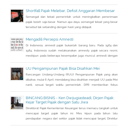
berharap aturan tersebut segera disahkan untuk mengejar
pemasukan dari tarif tebusan hingga Rp 165 triliun.
Shortfall Pajak Melebar, Defisit Anggaran Membesar
Semangat dan tekad pemerintah untuk meningkatkan penerimaan
pajak boleh saja besar. Namun apa daya, semangat tekad yang besar
tersebut tak sebanding dengan hasil yang didapat.
Mengadili Persepsi Amnesti
Di Indonesia, amnesti pajak bukanlah barang baru. Pada 1964 dan
1984, Indonesia sudah melaksanakan amnesty pajak secara resmi,
meskipun pada beberapa kesempatan juga muncul amnesti dengan
nama lain, seperti sunset policy dan pengurangan sanksi administrasi,
pun dengan tujuan utama yang tidak sama persis.
UU Pengampunan Pajak Bisa Disahkan Mei
Rancangan Undang-Undang (RUU) Pengampunan Pajak yang akan
dibahas mulai 6 April mendatang bisa disahkan menjadi UU pada Mei
nanti, sesuai target waktu pemerintah. DPR memberikan fokus
perhatian pada RUU tax amnesty inisiatif presiden ini, sebagai salah
satu solusi mengatasi kurangnya penerimaan negara Rp 200-250
BINCANG BISNIS - Ken Dwijugiasteadi, Dirjen Pajak:
triliun dari target APBN 2016.
Kejar Target Pajak dengan Satu Jiwa
Direktorat Pajak Kementerian Keuangan terus memacu langkah untuk
mencapai target pajak tahun ini. Mes kipun pada tahun lalu
pendapatan negara dari sektor pajak tidak mencapai target, Direktur
Jenderal Pajak Ken Dwijugiasteadi tetap optimistis. Ia tetap yakin