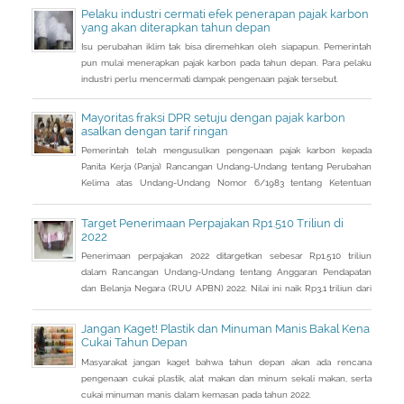
Pelaku industri cermati efek penerapan pajak karbon
yang akan diterapkan tahun depan
Isu perubahan iklim tak bisa diremehkan oleh siapapun. Pemerintah
pun mulai menerapkan pajak karbon pada tahun depan. Para pelaku
industri perlu mencermati dampak pengenaan pajak tersebut.
Mayoritas fraksi DPR setuju dengan pajak karbon
asalkan dengan tarif ringan
Pemerintah telah mengusulkan pengenaan pajak karbon kepada
Panita Kerja (Panja) Rancangan Undang-Undang tentang Perubahan
Kelima atas Undang-Undang Nomor 6/1983 tentang Ketentuan
Umum dan Tata Cara Perpajakan (RUU KUP) Komisi XI DPR.
Target Penerimaan Perpajakan Rp1.510 Triliun di
2022
Penerimaan perpajakan 2022 ditargetkan sebesar Rp1.510 triliun
dalam Rancangan Undang-Undang tentang Anggaran Pendapatan
dan Belanja Negara (RUU APBN) 2022. Nilai ini naik Rp3,1 triliun dari
penerimaan perpajakan dalam RAPBN 2022 yang sebelumnya
dibacakan Presiden Jokowi sebelumnya dalam Pidato Kenegaraan
Jangan Kaget! Plastik dan Minuman Manis Bakal Kena
pada 16 Agustus 2021.
Cukai Tahun Depan
Masyarakat jangan kaget bahwa tahun depan akan ada rencana
pengenaan cukai plastik, alat makan dan minum sekali makan, serta
cukai minuman manis dalam kemasan pada tahun 2022.