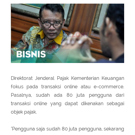
About Us
Peraturan Pengampunan Pajak
Q & A Pajak
Infografis Pengampunan Pajak
Kontak Kami
Sitemap
Direktorat Jenderal Pajak Kementerian Keuangan
fokus pada transaksi online atau e-commerce.
Pasalnya, sudah ada 80 juta pengguna dari
transaksi online yang dapat dikenakan sebagai
objek pajak.
"Pengguna saja sudah 80 juta pengguna, sekarang