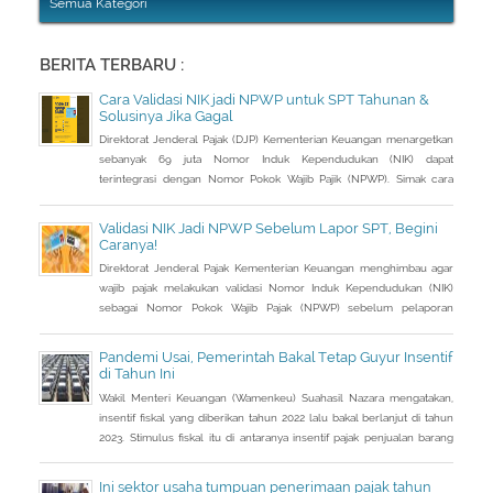
Semua Kategori
BERITA TERBARU :
Cara Validasi NIK jadi NPWP untuk SPT Tahunan &
Solusinya Jika Gagal
Direktorat Jenderal Pajak (DJP) Kementerian Keuangan menargetkan
sebanyak 69 juta Nomor Induk Kependudukan (NIK) dapat
terintegrasi dengan Nomor Pokok Wajib Pajik (NPWP). Simak cara
validasi NIK jadi NPWP jelang pelaporan SPT Tahunan.Hingga 8
Januari 2023, DJP mencatat baru 53 juta NIK atau 76,8 persen dari
Validasi NIK Jadi NPWP Sebelum Lapor SPT, Begini
total target yang baru terintegrasi. Melalui integrasi, nantinya
Caranya!
pelayanan dapat lebih
Direktorat Jenderal Pajak Kementerian Keuangan menghimbau agar
wajib pajak melakukan validasi Nomor Induk Kependudukan (NIK)
sebagai Nomor Pokok Wajib Pajak (NPWP) sebelum pelaporan
SPT Tahunan 2022. Hal ini sejalan dengan sudah mulai
diterapkannya Peraturan Menteri Keuangan (PMK) Nomor
Pandemi Usai, Pemerintah Bakal Tetap Guyur Insentif
112/PMK.03/2022. Dalam PMK yang menjadi aturan turunan Peraturan
di Tahun Ini
Presiden Nomor 83 Tahun 2021 dan
Wakil Menteri Keuangan (Wamenkeu) Suahasil Nazara mengatakan,
insentif fiskal yang diberikan tahun 2022 lalu bakal berlanjut di tahun
2023. Stimulus fiskal itu di antaranya insentif pajak penjualan barang
mewah ditanggung pemerintah ( PpnBM DTP) untuk sektor otomotif
maupun insentif pajak pertambahan nilai ditanggung pemerintah
Ini sektor usaha tumpuan penerimaan pajak tahun