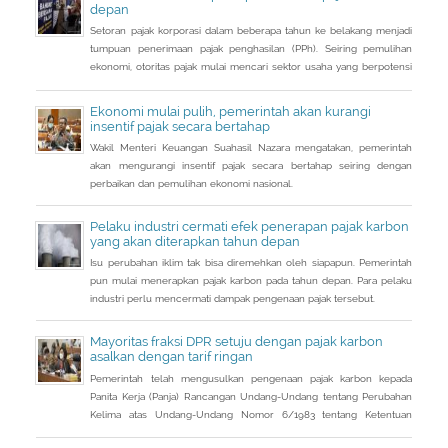
(PPN DTP) untuk sektor properti.
depan
Setoran pajak korporasi dalam beberapa tahun ke belakang menjadi
tumpuan penerimaan pajak penghasilan (PPh). Seiring pemulihan
ekonomi, otoritas pajak mulai mencari sektor usaha yang berpotensi
memberikan sumbangsih besar di tahun depan.
Ekonomi mulai pulih, pemerintah akan kurangi
insentif pajak secara bertahap
Wakil Menteri Keuangan Suahasil Nazara mengatakan, pemerintah
akan mengurangi insentif pajak secara bertahap seiring dengan
perbaikan dan pemulihan ekonomi nasional.
Pelaku industri cermati efek penerapan pajak karbon
yang akan diterapkan tahun depan
Isu perubahan iklim tak bisa diremehkan oleh siapapun. Pemerintah
pun mulai menerapkan pajak karbon pada tahun depan. Para pelaku
industri perlu mencermati dampak pengenaan pajak tersebut.
Mayoritas fraksi DPR setuju dengan pajak karbon
asalkan dengan tarif ringan
Pemerintah telah mengusulkan pengenaan pajak karbon kepada
Panita Kerja (Panja) Rancangan Undang-Undang tentang Perubahan
Kelima atas Undang-Undang Nomor 6/1983 tentang Ketentuan
Umum dan Tata Cara Perpajakan (RUU KUP) Komisi XI DPR.