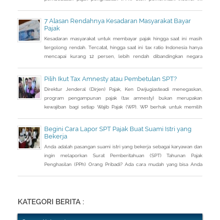
dapat diperoleh jika pemohon melakukan balik nama atas harta
berupa saham dan harta tidak bergerak, seperti tanah dan bangunan.
7 Alasan Rendahnya Kesadaran Masyarakat Bayar
Pajak
Kesadaran masyarakat untuk membayar pajak hingga saat ini masih
tergolong rendah. Tercatat, hingga saat ini tax ratio Indonesia hanya
mencapai kurang 12 persen, lebih rendah dibandingkan negara
tetangga seperti Singapura dan Malaysia.
Pilih Ikut Tax Amnesty atau Pembetulan SPT?
Direktur Jenderal (Dirjen) Pajak, Ken Dwijugiasteadi menegaskan,
program pengampunan pajak (tax amnesty) bukan merupakan
kewajiban bagi setiap Wajib Pajak (WP). WP berhak untuk memilih
pembetulan Surat Pemberitahuan (SPT) Tahunan Pajak Penghasilan
(PPh) dengan aturan main yang berbeda, salah satunya mengenai
Begini Cara Lapor SPT Pajak Buat Suami Istri yang
pengusutan nilai wajar harta.
Bekerja
Anda adalah pasangan suami istri yang bekerja sebagai karyawan dan
ingin melaporkan Surat Pemberitahuan (SPT) Tahunan Pajak
Penghasilan (PPh) Orang Pribadi? Ada cara mudah yang bisa Anda
lakukan. Saat berbincang dengan Liputan6.com di Jakarta, Rabu
(30/3/2016), Kepala Kantor Pelayanan Pajak (KPP) Pratama Tanah
Abang Dua, Dwi Astuti memberikan langkahnya. Jika status Anda dan
suami atau istri
KATEGORI BERITA :