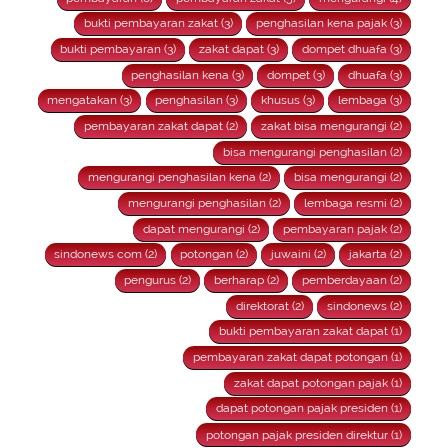
bukti pembayaran zakat (3)
penghasilan kena pajak (3)
bukti pembayaran (3)
zakat dapat (3)
dompet dhuafa (3)
penghasilan kena (3)
dompet (3)
dhuafa (3)
mengatakan (3)
penghasilan (3)
khusus (3)
lembaga (3)
pembayaran zakat dapat (2)
zakat bisa mengurangi (2)
bisa mengurangi penghasilan (2)
mengurangi penghasilan kena (2)
bisa mengurangi (2)
mengurangi penghasilan (2)
lembaga resmi (2)
dapat mengurangi (2)
pembayaran pajak (2)
sindonews com (2)
potongan (2)
juwaini (2)
jakarta (2)
pengurus (2)
berharap (2)
pemberdayaan (2)
direktorat (2)
sindonews (2)
bukti pembayaran zakat dapat (1)
pembayaran zakat dapat potongan (1)
zakat dapat potongan pajak (1)
dapat potongan pajak presiden (1)
potongan pajak presiden direktur (1)