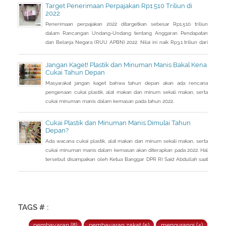
Target Penerimaan Perpajakan Rp1.510 Triliun di
2022
Penerimaan perpajakan 2022 ditargetkan sebesar Rp1.510 triliun
dalam Rancangan Undang-Undang tentang Anggaran Pendapatan
dan Belanja Negara (RUU APBN) 2022. Nilai ini naik Rp3,1 triliun dari
penerimaan perpajakan dalam RAPBN 2022 yang sebelumnya
dibacakan Presiden Jokowi sebelumnya dalam Pidato Kenegaraan
Jangan Kaget! Plastik dan Minuman Manis Bakal Kena
pada 16 Agustus 2021.
Cukai Tahun Depan
Masyarakat jangan kaget bahwa tahun depan akan ada rencana
pengenaan cukai plastik, alat makan dan minum sekali makan, serta
cukai minuman manis dalam kemasan pada tahun 2022.
Cukai Plastik dan Minuman Manis Dimulai Tahun
Depan?
Ada wacana cukai plastik, alat makan dan minum sekali makan, serta
cukai minuman manis dalam kemasan akan diterapkan pada 2022. Hal
tersebut disampaikan oleh Ketua Banggar DPR RI Said Abdullah saat
Rapat Panja Banggar DPR RI bersama pemerintah, Kamis 9
September 2021.
TAGS # :
pembayaran (8)
pembayaran zakat (5)
mengurangi (4)