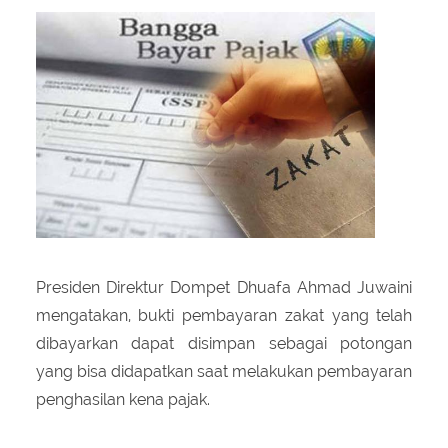
About Us
Peraturan Pengampunan Pajak
Q & A Pajak
Infografis Pengampunan Pajak
Kontak Kami
Sitemap
Presiden Direktur Dompet Dhuafa Ahmad Juwaini
mengatakan, bukti pembayaran zakat yang telah
dibayarkan dapat disimpan sebagai potongan
yang bisa didapatkan saat melakukan pembayaran
penghasilan kena pajak.