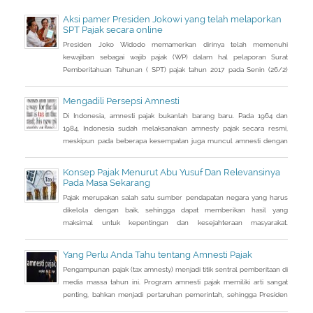
Aksi pamer Presiden Jokowi yang telah melaporkan
SPT Pajak secara online
Presiden Joko Widodo memamerkan dirinya telah memenuhi
kewajiban sebagai wajib pajak (WP) dalam hal pelaporan Surat
Pemberitahuan Tahunan ( SPT) pajak tahun 2017 pada Senin (26/2)
kemarin.
Mengadili Persepsi Amnesti
Di Indonesia, amnesti pajak bukanlah barang baru. Pada 1964 dan
1984, Indonesia sudah melaksanakan amnesty pajak secara resmi,
meskipun pada beberapa kesempatan juga muncul amnesti dengan
nama lain, seperti sunset policy dan pengurangan sanksi administrasi,
pun dengan tujuan utama yang tidak sama persis.
Konsep Pajak Menurut Abu Yusuf Dan Relevansinya
Pada Masa Sekarang
Pajak merupakan salah satu sumber pendapatan negara yang harus
dikelola dengan baik, sehingga dapat memberikan hasil yang
maksimal untuk kepentingan dan kesejahteraan masyarakat.
Pelaksanaan pajak telah ada sejak masa nabi Muhammad saw dan
penerapannya masih terus berlanjut. Pada masa Abbasiyah, hadir
Yang Perlu Anda Tahu tentang Amnesti Pajak
seorang ulama bernama Abu Yusuf yang diminta untuk menulis
Pengampunan pajak (tax amnesty) menjadi titik sentral pemberitaan di
sebuah buku komprehensif yang dapat
media massa tahun ini. Program amnesti pajak memiliki arti sangat
penting, bahkan menjadi pertaruhan pemerintah, sehingga Presiden
Joko Widodo pun turun tangan langsung sosialisasi ke sejumlah kota.