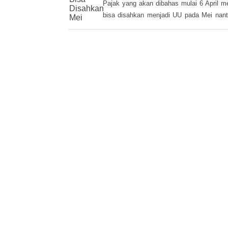
bisa disahkan menjadi UU pada Mei nanti
target waktu pemerintah. DPR memberik
perhatian pada RUU tax amnesty inisiatif
ini, sebagai salah satu solusi mengatasi 
penerimaan negara Rp 200-250 triliun da
APBN 2016.