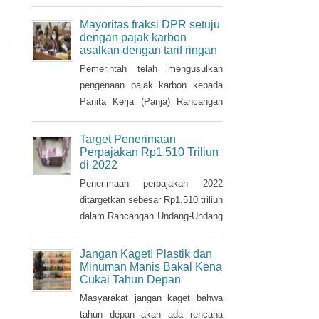
pajak tersebut.
Mayoritas fraksi DPR setuju
dengan pajak karbon
asalkan dengan tarif ringan
Pemerintah telah mengusulkan
pengenaan pajak karbon kepada
Panita Kerja (Panja) Rancangan
Undang-Undang tentang
Perubahan Kelima atas Undang-
Target Penerimaan
Undang Nomor 6/1983 tentang
Perpajakan Rp1.510 Triliun
di 2022
Ketentuan Umum dan Tata Cara
Perpajakan (RUU KUP) Komisi XI
Penerimaan perpajakan 2022
DPR.
ditargetkan sebesar Rp1.510 triliun
dalam Rancangan Undang-Undang
tentang Anggaran Pendapatan dan
Belanja Negara (RUU APBN)
Jangan Kaget! Plastik dan
2022. Nilai ini naik Rp3,1 triliun
Minuman Manis Bakal Kena
Cukai Tahun Depan
dari penerimaan perpajakan dalam
RAPBN 2022 yang sebelumnya
Masyarakat jangan kaget bahwa
dibacakan Presiden Jokowi
tahun depan akan ada rencana