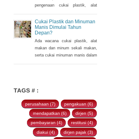
sebelumnya dalam Pidato
pengenaan cukai plastik, alat
Kenegaraan pada 16 Agustus
makan dan minum sekali makan,
2021.
serta cukai minuman manis dalam
Cukai Plastik dan Minuman
kemasan pada tahun 2022.
Manis Dimulai Tahun
Depan?
Ada wacana cukai plastik, alat
makan dan minum sekali makan,
serta cukai minuman manis dalam
kemasan akan diterapkan pada
2022. Hal tersebut disampaikan
oleh Ketua Banggar DPR RI Said
Abdullah saat Rapat Panja
TAGS # :
Banggar DPR RI bersama
pemerintah, Kamis 9 September
perusahaan (7)
pengakuan (6)
2021.
mendapatkan (6)
dirjen (5)
pembayaran (4)
restitusi (4)
diakui (4)
dirjen pajak (3)