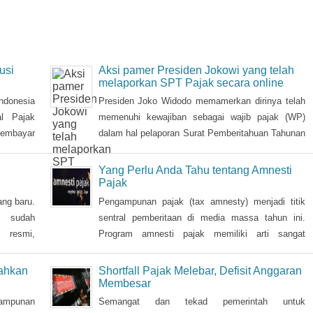
usi
Aksi pamer Presiden Jokowi yang telah
melaporkan SPT Pajak secara online
donesia
Presiden Joko Widodo memamerkan dirinya telah
al Pajak
memenuhi kewajiban sebagai wajib pajak (WP)
membayar
dalam hal pelaporan Surat Pemberitahuan Tahunan
). Dalam
( SPT) pajak tahun 2017 pada Senin (26/2)
ng belum
kemarin.
Yang Perlu Anda Tahu tentang Amnesti
tua Umum
Pajak
 ada 11
ang baru.
Pengampunan pajak (tax amnesty) menjadi titik
n karya
 sudah
sentral pemberitaan di media massa tahun ini.
(PKP2B),
 resmi,
Program amnesti pajak memiliki arti sangat
a muncul
penting, bahkan menjadi pertaruhan pemerintah,
t policy
sehingga Presiden Joko Widodo pun turun tangan
ahkan
Shortfall Pajak Melebar, Defisit Anggaran
n dengan
langsung sosialisasi ke sejumlah kota.
Membesar
ampunan
Semangat dan tekad pemerintah untuk
endatang
meningkatkan penerimaan pajak boleh saja besar.