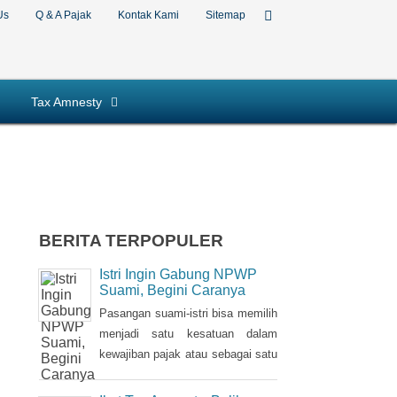
Us
Q & A Pajak
Kontak Kami
Sitemap
Tax Amnesty
BERITA TERPOPULER
Istri Ingin Gabung NPWP
Suami, Begini Caranya
Pasangan suami-istri bisa memilih
menjadi satu kesatuan dalam
kewajiban pajak atau sebagai satu
Nomor Pokok Wajib Pajak
(NPWP). Bila sebelumnya istri
Ikut Tax Amnesty, Balik