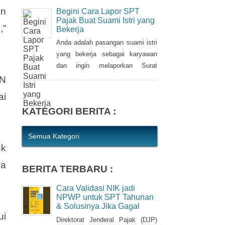
kewajiban bagi setiap Wajib Pajak
en
Begini Cara Lapor SPT
(WP). WP berhak untuk memilih
Pajak Buat Suami Istri yang
,”
Bekerja
pembetulan Surat Pemberitahuan
(SPT) Tahunan Pajak Penghasilan
Anda adalah pasangan suami istri
(PPh) dengan aturan main yang
yang bekerja sebagai karyawan
berbeda, salah satunya mengenai
dan ingin melaporkan Surat
pengusutan nilai wajar harta.
Pemberitahuan (SPT) Tahunan
PN
Pajak Penghasilan (PPh) Orang
ai
Pribadi? Ada cara mudah yang
KATEGORI BERITA :
bisa Anda lakukan. Saat
berbincang dengan Liputan6.com
di Jakarta, Rabu (30/3/2016),
Semua Kategori
uk
Kepala Kantor Pelayanan Pajak
(KPP) Pratama Tanah Abang Dua,
ya
BERITA TERBARU :
Dwi Astuti memberikan
langkahnya. Jika status Anda dan
Cara Validasi NIK jadi
suami atau istri
NPWP untuk SPT Tahunan
& Solusinya Jika Gagal
ui
Direktorat Jenderal Pajak (DJP)