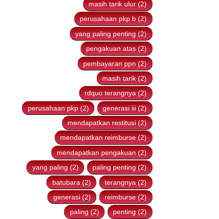
masih tarik ulur (2)
perusahaan pkp b (2)
yang paling penting (2)
pengakuan atas (2)
pembayaran ppn (2)
masih tarik (2)
rdquo terangnya (2)
perusahaan pkp (2)
generasi iii (2)
mendapatkan restitusi (2)
mendapatkan reimburse (2)
mendapatkan pengakuan (2)
yang paling (2)
paling penting (2)
batubara (2)
terangnya (2)
generasi (2)
reimburse (2)
paling (2)
penting (2)