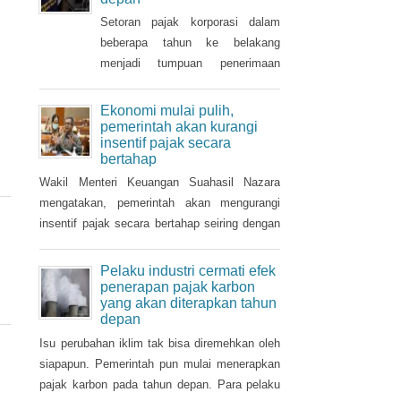
Tahun 2021 dan
ditanggung pemerintah ( PpnBM
Setoran pajak korporasi dalam
DTP) untuk sektor otomotif
beberapa tahun ke belakang
maupun insentif pajak
menjadi tumpuan penerimaan
pertambahan nilai ditanggung
pajak penghasilan (PPh). Seiring
pemerintah (PPN DTP) untuk
pemulihan ekonomi, otoritas pajak
Ekonomi mulai pulih,
sektor properti.
mulai mencari sektor usaha yang
pemerintah akan kurangi
insentif pajak secara
berpotensi memberikan
bertahap
sumbangsih besar di tahun depan.
Wakil Menteri Keuangan Suahasil Nazara
mengatakan, pemerintah akan mengurangi
insentif pajak secara bertahap seiring dengan
perbaikan dan pemulihan ekonomi nasional.
Pelaku industri cermati efek
penerapan pajak karbon
yang akan diterapkan tahun
depan
Isu perubahan iklim tak bisa diremehkan oleh
siapapun. Pemerintah pun mulai menerapkan
pajak karbon pada tahun depan. Para pelaku
industri perlu mencermati dampak pengenaan