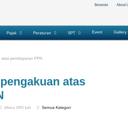
Beranda
About 
Event
Gallery
Pajak
Peraturan
SPT
n atas pembayaran PPN
 pengakuan atas
N
dibaca 1093 kali
Semua Kategori