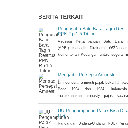
BERITA TERKAIT
Pengusaha Batu Bara Tagih Restit
PPN Rp 1,5 Triliun
Asosiasi Pertambangan Batu Bara In
(APBI) menagih Direktorat â€ŽJender
Kementerian Keuangan untuk segera 
kelebihan pembayaran pajak (restitusi
hitungan APBI, besaran restitusi ya
dibayarkan mencapai Rp 1,5 triliun. Ke
Mengadili Persepsi Amnesti
APBI Pandu Sjahrir mengatakan,
Di Indonesia, amnesti pajak bukanlah bar
perusahaan pemegang perjanjia
Pada 1964 dan 1984, Indonesia
pengusahaan pertambangan batu bara 
melaksanakan amnesty pajak secara
khususnya pada
meskipun pada beberapa kesempatan jug
amnesti dengan nama lain, seperti sunse
UU Pengampunan Pajak Bisa Dis
dan pengurangan sanksi administrasi, pu
Mei
tujuan utama yang tidak sama persis.
Rancangan Undang-Undang (RUU) Peng
Pajak yang akan dibahas mulai 6 April m