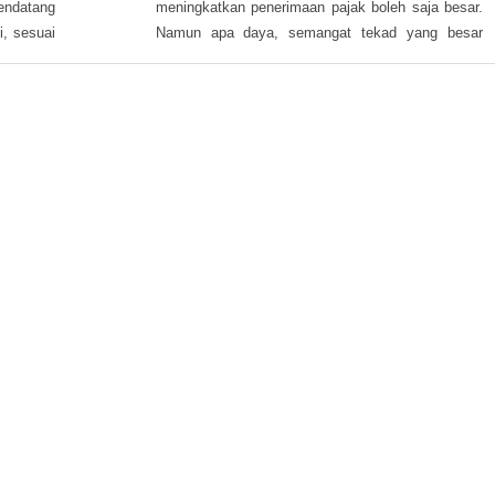
, sesuai
Namun apa daya, semangat tekad yang besar
an fokus
tersebut tak sebanding dengan hasil yang didapat.
 presiden
kurangnya
ri target