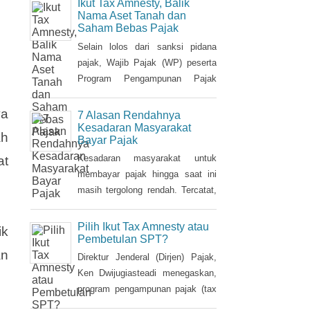
sudah memiliki NPWP, maka
Nama Aset Tanah dan
Saham Bebas Pajak
harus dihapuskan dan dialihkan ke
suami. Bagaimana caranya?
Selain lolos dari sanksi pidana
pajak, Wajib Pajak (WP) peserta
Program Pengampunan Pajak
(Tax Amnesty) akan diberikan
fasilitas pembebasan pajak
ya
7 Alasan Rendahnya
penghasilan (PPh) oleh
Kesadaran Masyarakat
ah
Bayar Pajak
pemerintah. Insentif ini dapat
diperoleh jika pemohon melakukan
Kesadaran masyarakat untuk
at
balik nama atas harta berupa
membayar pajak hingga saat ini
saham dan harta tidak bergerak,
masih tergolong rendah. Tercatat,
seperti tanah dan bangunan.
hingga saat ini tax ratio Indonesia
hanya mencapai kurang 12
Pilih Ikut Tax Amnesty atau
ik
persen, lebih rendah dibandingkan
Pembetulan SPT?
an
negara tetangga seperti Singapura
Direktur Jenderal (Dirjen) Pajak,
dan Malaysia.
Ken Dwijugiasteadi menegaskan,
program pengampunan pajak (tax
amnesty) bukan merupakan