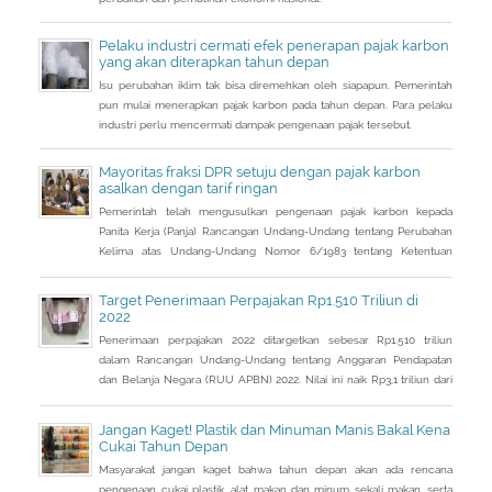
Pelaku industri cermati efek penerapan pajak karbon
yang akan diterapkan tahun depan
Isu perubahan iklim tak bisa diremehkan oleh siapapun. Pemerintah
pun mulai menerapkan pajak karbon pada tahun depan. Para pelaku
industri perlu mencermati dampak pengenaan pajak tersebut.
Mayoritas fraksi DPR setuju dengan pajak karbon
asalkan dengan tarif ringan
Pemerintah telah mengusulkan pengenaan pajak karbon kepada
Panita Kerja (Panja) Rancangan Undang-Undang tentang Perubahan
Kelima atas Undang-Undang Nomor 6/1983 tentang Ketentuan
Umum dan Tata Cara Perpajakan (RUU KUP) Komisi XI DPR.
Target Penerimaan Perpajakan Rp1.510 Triliun di
2022
Penerimaan perpajakan 2022 ditargetkan sebesar Rp1.510 triliun
dalam Rancangan Undang-Undang tentang Anggaran Pendapatan
dan Belanja Negara (RUU APBN) 2022. Nilai ini naik Rp3,1 triliun dari
penerimaan perpajakan dalam RAPBN 2022 yang sebelumnya
dibacakan Presiden Jokowi sebelumnya dalam Pidato Kenegaraan
Jangan Kaget! Plastik dan Minuman Manis Bakal Kena
pada 16 Agustus 2021.
Cukai Tahun Depan
Masyarakat jangan kaget bahwa tahun depan akan ada rencana
pengenaan cukai plastik, alat makan dan minum sekali makan, serta