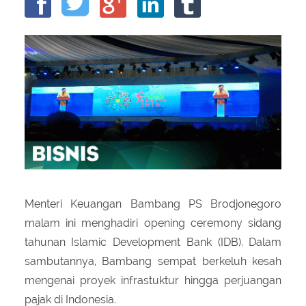
About Us
Peraturan Pengampunan Pajak
Q & A Pajak
Infografis Pengampunan Pajak
Kontak Kami
Sitemap
Menteri Keuangan Bambang PS Brodjonegoro
malam ini menghadiri opening ceremony sidang
tahunan Islamic Development Bank (IDB). Dalam
sambutannya, Bambang sempat berkeluh kesah
mengenai proyek infrastuktur hingga perjuangan
pajak di Indonesia.