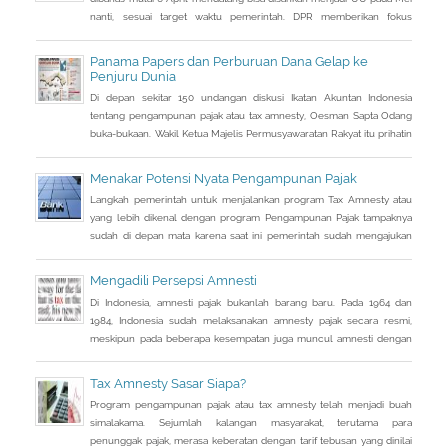
nanti, sesuai target waktu pemerintah. DPR memberikan fokus
perhatian pada RUU tax amnesty inisiatif presiden ini, sebagai salah
satu solusi mengatasi kurangnya penerimaan negara Rp 200-250
Panama Papers dan Perburuan Dana Gelap ke
triliun dari target APBN 2016.
Penjuru Dunia
Di depan sekitar 150 undangan diskusi Ikatan Akuntan Indonesia
tentang pengampunan pajak atau tax amnesty, Oesman Sapta Odang
buka-bukaan. Wakil Ketua Majelis Permusyawaratan Rakyat itu prihatin
dengan kondisi saat ini terkait beratnya upaya mendongkrak
pendapatan negara. Sebuah informasi sampai ke telinganya. Di
Menakar Potensi Nyata Pengampunan Pajak
tengah lemahnya penerimaan pajak, banyak uang warga Indonesia
Langkah pemerintah untuk menjalankan program Tax Amnesty atau
justru diparkir di
yang lebih dikenal dengan program Pengampunan Pajak tampaknya
sudah di depan mata karena saat ini pemerintah sudah mengajukan
RUU Pengampunan Pajak dan tinggal menunggu pengesahan DPR.
Kalau tidak ada aral melintang, RUU tersebut semestinya dapat
Mengadili Persepsi Amnesti
disahkan di akhir bulan ini. Artinya program pengampunan pajak
Di Indonesia, amnesti pajak bukanlah barang baru. Pada 1964 dan
tersebut dapat dijalankan
1984, Indonesia sudah melaksanakan amnesty pajak secara resmi,
meskipun pada beberapa kesempatan juga muncul amnesti dengan
nama lain, seperti sunset policy dan pengurangan sanksi administrasi,
pun dengan tujuan utama yang tidak sama persis.
Tax Amnesty Sasar Siapa?
Program pengampunan pajak atau tax amnesty telah menjadi buah
simalakama. Sejumlah kalangan masyarakat, terutama para
penunggak pajak, merasa keberatan dengan tarif tebusan yang dinilai