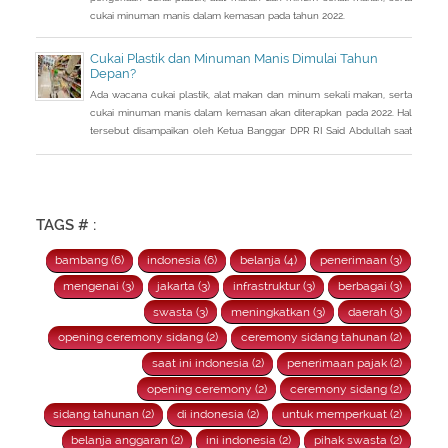
cukai minuman manis dalam kemasan pada tahun 2022.
Cukai Plastik dan Minuman Manis Dimulai Tahun
Depan?
Ada wacana cukai plastik, alat makan dan minum sekali makan, serta
cukai minuman manis dalam kemasan akan diterapkan pada 2022. Hal
tersebut disampaikan oleh Ketua Banggar DPR RI Said Abdullah saat
Rapat Panja Banggar DPR RI bersama pemerintah, Kamis 9
September 2021.
TAGS # :
bambang (6)
indonesia (6)
belanja (4)
penerimaan (3)
mengenai (3)
jakarta (3)
infrastruktur (3)
berbagai (3)
swasta (3)
meningkatkan (3)
daerah (3)
opening ceremony sidang (2)
ceremony sidang tahunan (2)
saat ini indonesia (2)
penerimaan pajak (2)
opening ceremony (2)
ceremony sidang (2)
sidang tahunan (2)
di indonesia (2)
untuk memperkuat (2)
belanja anggaran (2)
ini indonesia (2)
pihak swasta (2)