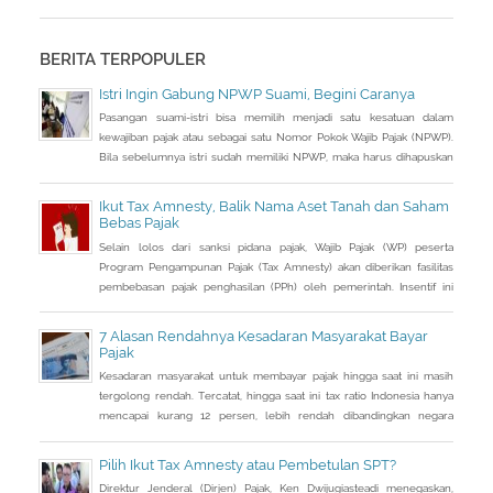
cukup besar bila dihitung dari jumlah penghasilan yang tidak
dilaporkan selama ini.
BERITA TERPOPULER
Istri Ingin Gabung NPWP Suami, Begini Caranya
Pasangan suami-istri bisa memilih menjadi satu kesatuan dalam
kewajiban pajak atau sebagai satu Nomor Pokok Wajib Pajak (NPWP).
Bila sebelumnya istri sudah memiliki NPWP, maka harus dihapuskan
dan dialihkan ke suami. Bagaimana caranya?
Ikut Tax Amnesty, Balik Nama Aset Tanah dan Saham
Bebas Pajak
Selain lolos dari sanksi pidana pajak, Wajib Pajak (WP) peserta
Program Pengampunan Pajak (Tax Amnesty) akan diberikan fasilitas
pembebasan pajak penghasilan (PPh) oleh pemerintah. Insentif ini
dapat diperoleh jika pemohon melakukan balik nama atas harta
berupa saham dan harta tidak bergerak, seperti tanah dan bangunan.
7 Alasan Rendahnya Kesadaran Masyarakat Bayar
Pajak
Kesadaran masyarakat untuk membayar pajak hingga saat ini masih
tergolong rendah. Tercatat, hingga saat ini tax ratio Indonesia hanya
mencapai kurang 12 persen, lebih rendah dibandingkan negara
tetangga seperti Singapura dan Malaysia.
Pilih Ikut Tax Amnesty atau Pembetulan SPT?
Direktur Jenderal (Dirjen) Pajak, Ken Dwijugiasteadi menegaskan,