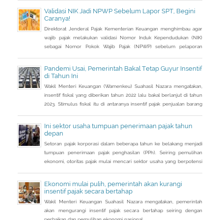
Januari 2023, DJP mencatat baru 53 juta NIK atau 76,8 persen dari
Validasi NIK Jadi NPWP Sebelum Lapor SPT, Begini
total target yang baru terintegrasi. Melalui integrasi, nantinya
Caranya!
pelayanan dapat lebih
Direktorat Jenderal Pajak Kementerian Keuangan menghimbau agar
wajib pajak melakukan validasi Nomor Induk Kependudukan (NIK)
sebagai Nomor Pokok Wajib Pajak (NPWP) sebelum pelaporan
SPT Tahunan 2022. Hal ini sejalan dengan sudah mulai
diterapkannya Peraturan Menteri Keuangan (PMK) Nomor
Pandemi Usai, Pemerintah Bakal Tetap Guyur Insentif
112/PMK.03/2022. Dalam PMK yang menjadi aturan turunan Peraturan
di Tahun Ini
Presiden Nomor 83 Tahun 2021 dan
Wakil Menteri Keuangan (Wamenkeu) Suahasil Nazara mengatakan,
insentif fiskal yang diberikan tahun 2022 lalu bakal berlanjut di tahun
2023. Stimulus fiskal itu di antaranya insentif pajak penjualan barang
mewah ditanggung pemerintah ( PpnBM DTP) untuk sektor otomotif
maupun insentif pajak pertambahan nilai ditanggung pemerintah
Ini sektor usaha tumpuan penerimaan pajak tahun
(PPN DTP) untuk sektor properti.
depan
Setoran pajak korporasi dalam beberapa tahun ke belakang menjadi
tumpuan penerimaan pajak penghasilan (PPh). Seiring pemulihan
ekonomi, otoritas pajak mulai mencari sektor usaha yang berpotensi
memberikan sumbangsih besar di tahun depan.
Ekonomi mulai pulih, pemerintah akan kurangi
insentif pajak secara bertahap
Wakil Menteri Keuangan Suahasil Nazara mengatakan, pemerintah
akan mengurangi insentif pajak secara bertahap seiring dengan
perbaikan dan pemulihan ekonomi nasional.