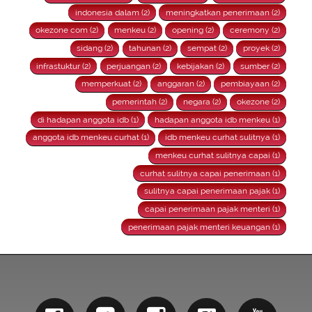
indonesia dalam (2)
meningkatkan penerimaan (2)
okezone com (2)
menkeu (2)
opening (2)
ceremony (2)
sidang (2)
tahunan (2)
sempat (2)
proyek (2)
infrastuktur (2)
perjuangan (2)
kebijakan (2)
sumber (2)
memperkuat (2)
anggaran (2)
pembiayaan (2)
pemerintah (2)
negara (2)
okezone (2)
di hadapan anggota idb (1)
hadapan anggota idb menkeu (1)
anggota idb menkeu curhat (1)
idb menkeu curhat sulitnya (1)
menkeu curhat sulitnya capai (1)
curhat sulitnya capai penerimaan (1)
sulitnya capai penerimaan pajak (1)
capai penerimaan pajak menteri (1)
penerimaan pajak menteri keuangan (1)