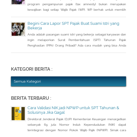
program pengampunan pajak (tax amnesty) bukan merupakan
kewajiban bagi setiap Wajib Pajak (WP). WP berhak untuk memilih
pembetulan Surat Pemberitahuan (SPT) Tahunan Pajak Penghasilan
(PPh) dengan aturan main yang berbeda, salah satunya mengenai
Begini Cara Lapor SPT Pajak Buat Suami Istri yang
pengusutan nilai wajar harta.
Bekerja
Anda adalah pasangan suami istri yang bekerja sebagai karyawan dan
ingin melaporkan Surat Pemberitahuan (SPT) Tahunan Pajak
Penghasilan (PPh) Orang Pribadi? Ada cara mudah yang bisa Anda
lakukan. Saat berbincang dengan Liputan6.com di Jakarta, Rabu
(30/3/2016), Kepala Kantor Pelayanan Pajak (KPP) Pratama Tanah
Abang Dua, Dwi Astuti memberikan langkahnya. Jika status Anda dan
suami atau istri
KATEGORI BERITA :
Semua Kategori
BERITA TERBARU :
Cara Validasi NIK jadi NPWP untuk SPT Tahunan &
Solusinya Jika Gagal
Direktorat Jenderal Pajak (DJP) Kementerian Keuangan menargetkan
sebanyak 69 juta Nomor Induk Kependudukan (NIK) dapat
terintegrasi dengan Nomor Pokok Wajib Pajik (NPWP). Simak cara
validasi NIK jadi NPWP jelang pelaporan SPT Tahunan.Hingga 8