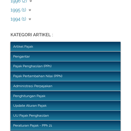
1996 (2)
April (2)
1995 (1)
Februari (1)
1994 (1)
Desember (1)
KATEGORI ARTIKEL :
Artikel Pajak
Pengantar
Pajak Penghasilan (PPh)
Pajak Pertambahan Nilai (PPN)
Administrasi Perpajakan
Penghitungan Pajak
Update Aturan Pajak
UU Pajak Penghasilan
Peraturan Pajak - PPh 21