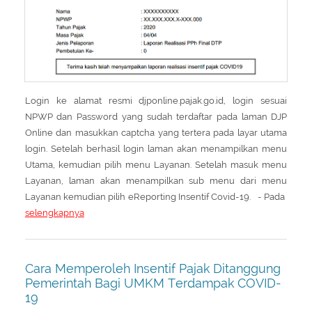
About Us
Peraturan Pengampunan Pajak
Q & A Pajak
Infografis Pengampunan Pajak
Kontak Kami
Sitemap
Login ke alamat resmi djponline.pajak.go.id, login sesuai
NPWP dan Password yang sudah terdaftar pada laman DJP
Online dan masukkan captcha yang tertera pada layar utama
login. Setelah berhasil login laman akan menampilkan menu
Utama, kemudian pilih menu Layanan. Setelah masuk menu
Layanan, laman akan menampilkan sub menu dari menu
Layanan kemudian pilih eReporting Insentif Covid-19. - Pada
selengkapnya
Cara Memperoleh Insentif Pajak Ditanggung
Pemerintah Bagi UMKM Terdampak COVID-
19