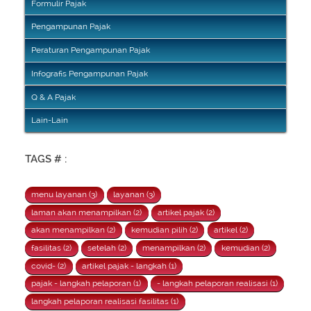
Formulir Pajak
Pengampunan Pajak
Peraturan Pengampunan Pajak
Infografis Pengampunan Pajak
Q & A Pajak
Lain-Lain
TAGS # :
menu layanan (3)
layanan (3)
laman akan menampilkan (2)
artikel pajak (2)
akan menampilkan (2)
kemudian pilih (2)
artikel (2)
fasilitas (2)
setelah (2)
menampilkan (2)
kemudian (2)
covid- (2)
artikel pajak - langkah (1)
pajak - langkah pelaporan (1)
- langkah pelaporan realisasi (1)
langkah pelaporan realisasi fasilitas (1)