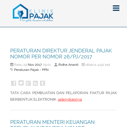
Berita
PERATURAN DIREKTUR JENDERAL PAJAK
Artikel
NOMOR PER NOMOR 26/PJ/2017
Pajak
Nov
2017
Ridha Ananti
Rabu 29
09:01
dibaca 4191 kali
Peraturan Pajak - PPN
Peraturan
Pengantar
SPT
Pajak Penghasilan (PPh)
PPh
TATA CARA PEMBUATAN DAN PELAPORAN FAKTUR PAJAK
Event
Pajak Pertambahan Nilai (PPN)
PPN
SPT Masa
BERBENTUK ELEKTRONIK
selengkapnya
Gallery
Administrasi Perpajakan
KUP
SPT Tahunan
Tax Amnesty
Penghitungan Pajak
Update Aturan Pajak
Formulir Pajak
PERATURAN MENTERI KEUANGAN
Beranda
Aturan Pajak Lainnya
Pengampunan Pajak