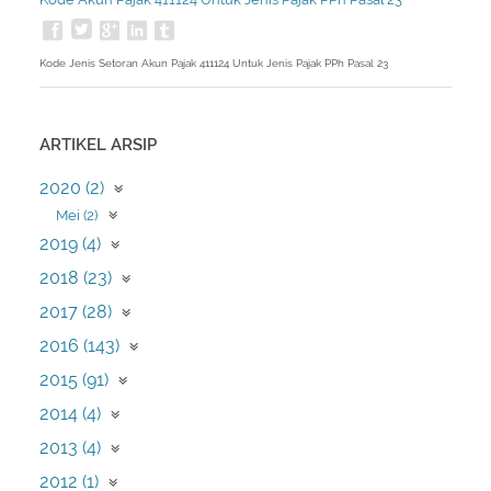
Kode Jenis Setoran Akun Pajak 411124 Untuk Jenis Pajak PPh Pasal 23
ARTIKEL ARSIP
2020 (2)
Mei (2)
2019 (4)
April (1)
2018 (23)
Maret (1)
Desember (1)
2017 (28)
Februari (1)
Oktober (2)
Januari (1)
Desember (17)
2016 (143)
Juli (3)
November (4)
Juni (1)
Desember (2)
2015 (91)
Oktober (2)
April (2)
Oktober (1)
Juni (3)
Desember (46)
2014 (4)
Maret (2)
September (1)
Maret (1)
November (13)
Februari (5)
Agustus (1)
Oktober (1)
2013 (4)
Januari (1)
Oktober (9)
Januari (7)
Juli (39)
September (1)
September (14)
Desember (1)
2012 (1)
Juni (5)
Juli (1)