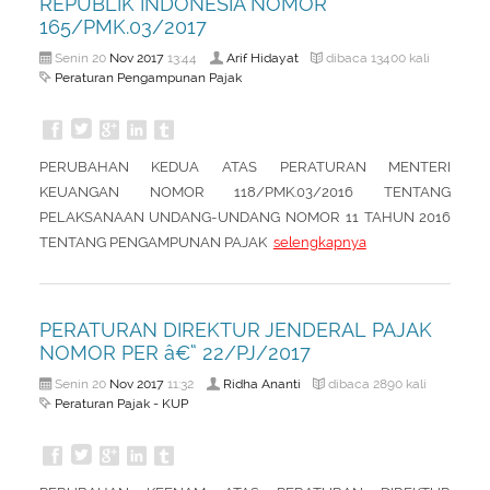
REPUBLIK INDONESIA NOMOR
About Us
Peraturan Pengampunan Pajak
165/PMK.03/2017
Q & A Pajak
Infografis Pengampunan Pajak
Nov
2017
Arif Hidayat
Senin 20
13:44
dibaca 13400 kali
Peraturan Pengampunan Pajak
Kontak Kami
Sitemap
PERUBAHAN KEDUA ATAS PERATURAN MENTERI
KEUANGAN NOMOR 118/PMK.03/2016 TENTANG
PELAKSANAAN UNDANG-UNDANG NOMOR 11 TAHUN 2016
TENTANG PENGAMPUNAN PAJAK
selengkapnya
PERATURAN DIREKTUR JENDERAL PAJAK
NOMOR PER â€“ 22/PJ/2017
Nov
2017
Ridha Ananti
Senin 20
11:32
dibaca 2890 kali
Peraturan Pajak - KUP